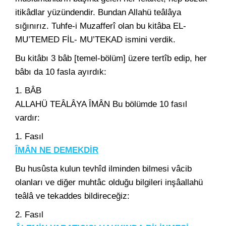
itikâdlar yüzündendir. Bundan Allahü teâlâya
sığınırız. Tuhfe-i Muzafferî olan bu kitâba EL-
MU’TEMED FİL- MU’TEKAD ismini verdik.
Bu kitâbı 3 bâb [temel-bölüm] üzere tertîb edip, her
bâbı da 10 fasla ayırdık:
1. BÂB
ALLAHÜ TEÂLÂYA ÎMÂN Bu bölümde 10 fasıl
vardır:
1. Fasıl
ÎMÂN NE DEMEKDİR
Bu husûsta kulun tevhîd ilminden bilmesi vâcib
olanları ve diğer muhtâc olduğu bilgileri inşâallahü
teâlâ ve tekaddes bildireceğiz:
2. Fasıl