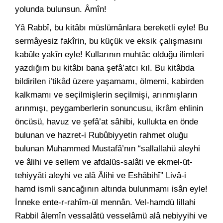
yolunda bulunsun. Âmîn!
Yâ Rabbî, bu kitâbı müslümânlara bereketli eyle! Bu
sermâyesiz fakîrin, bu küçük ve eksik çalışmasını
kabûle yakîn eyle! Kullarının muhtâc olduğu ilimleri
yazdığım bu kitâbı bana şefâ’atcı kıl. Bu kitâbda
bildirilen i’tikâd üzere yaşamamı, ölmemi, kabirden
kalkmamı ve seçilmişlerin seçilmişi, arınmışların
arınmışı, peygamberlerin sonuncusu, ikrâm ehlinin
öncüsü, havuz ve şefâ’at sâhibi, kullukta en önde
bulunan ve hazret-i Rubûbiyyetin rahmet oluğu
bulunan Muhammed Mustafâ’nın “sallallahü aleyhi
ve âlihi ve sellem ve afdalüs-salâti ve ekmel-üt-
tehiyyâti aleyhi ve alâ Âlihi ve Eshâbihî” Livâ-i
hamd ismli sancağının altında bulunmamı isân eyle!
İnneke ente-r-rahîm-ül mennân. Vel-hamdü lillahi
Rabbil âlemîn vessalâtü vesselâmü alâ nebiyyihi ve