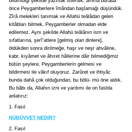
bildirildiği şekilde yazmak isterdik, ammâ burada
önce Peygamberlere îmândan başlamağı düşündük.
Zîrâ melekleri tanımak ve Allahü teâlâdan gelen
kitâbları bilmek, Peygamberler olmadan elde
edilemez. Aynı şekilde Allahü teâlânın ism ve
sıfatlarına, şerî’atlere [gelmiş olan dinlere],
öldükden sonra dirilmeğe, haşr ve neşr ahvâline,
kabr, kıyâmet ve âhıret hâllerine dâir bilmediğimiz
bütün şeylere, Peygamberlerin gelmesi ve
bildirmesi ile vâkıf oluyoruz. Zarûret ve ihtiyâc
bunda dahâ çok olduğundan, bu bölü- mü öne aldık.
Bu bâbı da, Allahın izni ve yardımı ile on faslda
anlatırız:
1. Fasıl
NÜBÜVVET NEDİR?
2. Fasıl