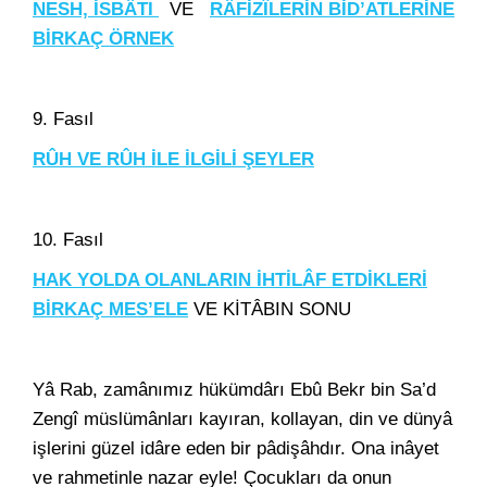
NESH, İSBÂTI
VE
RÂFİZÎLERİN BİD’ATLERİNE
BİRKAÇ ÖRNEK
9. Fasıl
RÛH VE RÛH İLE İLGİLİ ŞEYLER
10. Fasıl
HAK YOLDA OLANLARIN İHTİLÂF ETDİKLERİ
BİRKAÇ MES’ELE
VE KİTÂBIN SONU
Yâ Rab, zamânımız hükümdârı Ebû Bekr bin Sa’d
Zengî müslümânları kayıran, kollayan, din ve dünyâ
işlerini güzel idâre eden bir pâdişâhdır. Ona inâyet
ve rahmetinle nazar eyle! Çocukları da onun