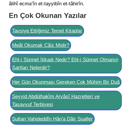
âlihî ecma’în et-tayyibîn et-tâhirîn.
En Çok Okunan Yazılar
Tavsiye Ettiğimiz Temel Kitaplar
Meâl Okumak Câiz Midir?
Ehl-i Sünnet İtikadı Nedir? Ehl-i Sünnet Olmanın
Şartları Nelerdir?
Her Gün Okunması Gereken Çok Mühim Bir Duâ
Seyyid Abdülhakîm Arvâsî Hazretleri ve
Tasavvuf Terbiyesi
Sultan Vahideddîn Hân'a Dâir Sualler