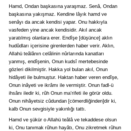
Hamd, Ondan başkasına yaraşmaz. Senâ, Ondan
başkasına yakışmaz. Kendine lâyık hamd ve
senâyı da ancak kendisi yapar. Onu hakkıyla
vasfeden yine ancak kendisidir. Akıl ancak
yaratılmış olanlara erer. Endîşe [düşünce] aklın
hudûdları içerisine girenlerden haber verir. Aklın,
Allahü teâlânın celâlinin nûrlarında kanatları
yanmış, endîşenin, Onun kudsî mertebesinde
gözleri dikilmiştir. Hakka yol bulan akıl, Onun
hidâyeti ile bulmuştur. Haktan haber veren endîşe,
Onun inâyeti ve ikrâmı ile vermiştir. Onun fadl-ü
ihsânı iledir ki, rûh Onun ma’rifeti ile görür oldu.
Onun nihâyetsiz cûdundan [cömerdliğinden]dir ki,
kalb Onun sevgisiyle yakınlığı tattı.
Hamd ve şükür o Allahü teâlâ ve tekaddese olsun
ki, Onu tanımak rûhun hayâtı, Onu zikretmek rûhun