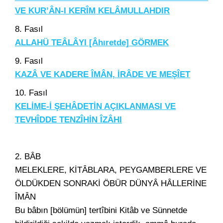
VE KUR’ÂN-I KERÎM KELÂMULLAHDIR
8. Fasıl
ALLAHÜ TEÂLÂYI [Âhıretde] GÖRMEK
9. Fasıl
KAZÂ VE KADERE ÎMÂN, İRÂDE VE MEŞÎET
10. Fasıl
KELİME-İ ŞEHÂDETİN AÇIKLANMASI VE
TEVHÎDDE TENZÎHİN ÎZÂHI
2. BÂB
MELEKLERE, KİTÂBLARA, PEYGAMBERLERE VE
ÖLDÜKDEN SONRAKİ ÖBÜR DÜNYÂ HÂLLERİNE
ÎMÂN
Bu bâbın [bölümün] tertîbini Kitâb ve Sünnetde