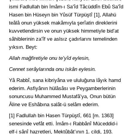
ismi Fadlullah bin İmâm-ı Sa’îd Tâcüddîn Ebû Sa’îd
Hasen bin Hüseyn bin Yûsüf Türpüştî [1], Allahü
teâlâ onun yüksek makâmıyla şerîatin direklerini
kuvvetlendirsin ve onun yüksek himmetiyle bid’at
sâhiblerinin za’îf ve aslsız çadırlarını temelinden
yıksın. Beyt:
Allah mağfiretiyle onu te’yîd eylesin,
Cennet serâylarında onu iskân eylesin.
Yâ Rabbî, sana kibriyâna ve ululuğuna lâyık hamd
ederim. Asfiyânın hülâsâsı ve Peygamberlerinin
sonuncusu Muhammed Mustafâ’ya, Onun bütün
Âline ve Eshâbına salât-ü selâm ederim.
[1] Fadlullah bin Hasen Türpüştî, 661 [m. 1363]
senesinde vefât etti. İmâm-ı Rabbânî Müceddid-i
elf-i sânî hazretleri, Mektûbât’ının 1. cildi, 193.