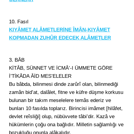
10. Fasıl
KIYÂMET ALÂMETLERİNE ÎMÂN-KIYÂMET
KOPMADAN ZUHÛR EDECEK ALÂMETLER
3. BÂB
KİTÂB, SÜNNET VE İCMÂ’-I ÜMMETE GÖRE
İ’TİKÂDA ÂİD MES’ELELER
Bu bâbda, bilinmesi dinde zarûrî olan, bilinmediği
zamân bid’at, dalâlet, fitne ve küfre düşme korkusu
bulunan bir takım meselelere temâs ederiz ve
bunları 10 fasılda toplarız. Birincisi imâmet [hilâfet,
devlet reîsliği] olup, nübüvvete tâbi’dir. Kazâ ve
hükümlerin çoğu ona bağlıdır. Milletin sağlamlığı ve
bozukluğu onunla alâkalıdır.