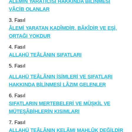
ÂLEMİN YARATICISI HAKKINDA BİLİNMESİ
VÂCİB OLANLAR
3. Fasıl
ÂLEMİ YARATAN KADÎMDİR, BÂKÎDİR VE EŞİ,
ORTAĞI YOKDUR
4. Fasıl
ALLAHÜ TEÂLÂNIN SIFATLARI
5. Fasıl
ALLAHÜ TEÂLÂNIN İSİMLERİ VE SIFATLARI
HAKKINDA BİLİNMESİ LÂZIM GELENLER
6. Fasıl
SIFATLARIN MERTEBELERİ VE MÜŞKİL VE
MÜTEŞÂBİHLERİN KISIMLARI
7. Fasıl
ALLAHÜ TEÂLÂNIN KELÂMI MAHLÛK DEĞİLDİR