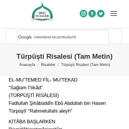
Instagram
Facebook
Twitter
Türpüşti Risalesi (Tam Metin)
You are here:
Anasayfa
Risaleler
Türpüşti Risalesi (Tam Metin)
EL-MU’TEMED FİL- MU’TEKAD
“Sağlam İ’tikâd”
(TÜRPÜŞTÎ RİSÂLESİ)
Fadlullah Şihâbüddîn Ebû Abdüllah bin Hasen
Türpüştî “Rahmetullahi aleyh”
KİTÂBA BAŞLARKEN