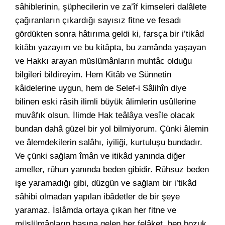
sâhiblerinin, şüphecilerin ve za’îf kimseleri dalâlete
çağıranların çıkardığı sayısız fitne ve fesadı
gördükten sonra hâtırıma geldi ki, farsça bir i’tikâd
kitâbı yazayım ve bu kitâpta, bu zamânda yaşayan
ve Hakkı arayan müslümânların muhtâc olduğu
bilgileri bildireyim. Hem Kitâb ve Sünnetin
kâidelerine uygun, hem de Selef-i Sâlihîn diye
bilinen eski râsih ilimli büyük âlimlerin usûllerine
muvâfık olsun. İlimde Hak teâlâya vesîle olacak
bundan dahâ güzel bir yol bilmiyorum. Çünki âlemin
ve âlemdekilerin salâhı, iyiliği, kurtuluşu bundadır.
Ve çünki sağlam îmân ve itikâd yanında diğer
ameller, rûhun yanında beden gibidir. Rûhsuz beden
işe yaramadığı gibi, düzgün ve sağlam bir i’tikâd
sâhibi olmadan yapılan ibâdetler de bir şeye
yaramaz. İslâmda ortaya çıkan her fitne ve
müslümânların başına gelen her felâket, hep bozuk