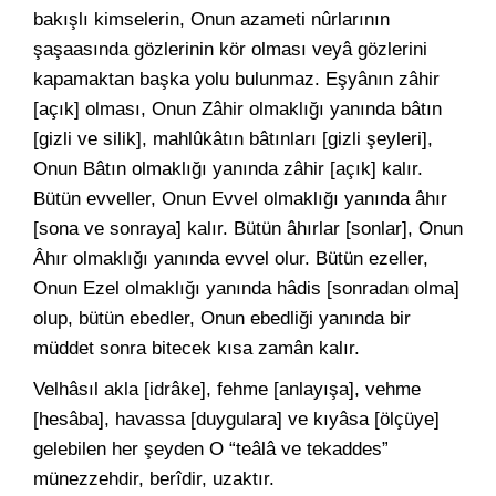
bakışlı kimselerin, Onun azameti nûrlarının
şaşaasında gözlerinin kör olması veyâ gözlerini
kapamaktan başka yolu bulunmaz. Eşyânın zâhir
[açık] olması, Onun Zâhir olmaklığı yanında bâtın
[gizli ve silik], mahlûkâtın bâtınları [gizli şeyleri],
Onun Bâtın olmaklığı yanında zâhir [açık] kalır.
Bütün evveller, Onun Evvel olmaklığı yanında âhır
[sona ve sonraya] kalır. Bütün âhırlar [sonlar], Onun
Âhır olmaklığı yanında evvel olur. Bütün ezeller,
Onun Ezel olmaklığı yanında hâdis [sonradan olma]
olup, bütün ebedler, Onun ebedliği yanında bir
müddet sonra bitecek kısa zamân kalır.
Velhâsıl akla [idrâke], fehme [anlayışa], vehme
[hesâba], havassa [duygulara] ve kıyâsa [ölçüye]
gelebilen her şeyden O “teâlâ ve tekaddes”
münezzehdir, berîdir, uzaktır.