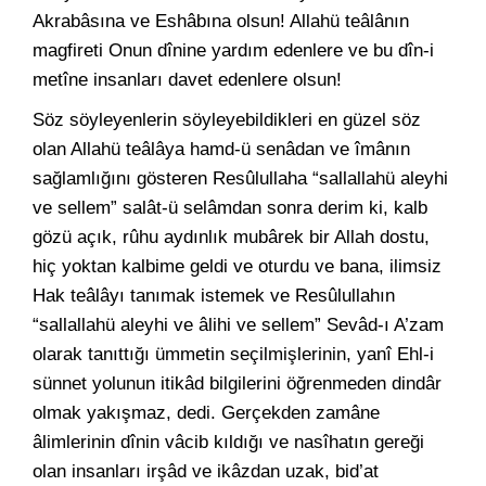
Akrabâsına ve Eshâbına olsun! Allahü teâlânın
magfireti Onun dînine yardım edenlere ve bu dîn-i
metîne insanları davet edenlere olsun!
Söz söyleyenlerin söyleyebildikleri en güzel söz
olan Allahü teâlâya hamd-ü senâdan ve îmânın
sağlamlığını gösteren Resûlullaha “sallallahü aleyhi
ve sellem” salât-ü selâmdan sonra derim ki, kalb
gözü açık, rûhu aydınlık mubârek bir Allah dostu,
hiç yoktan kalbime geldi ve oturdu ve bana, ilimsiz
Hak teâlâyı tanımak istemek ve Resûlullahın
“sallallahü aleyhi ve âlihi ve sellem” Sevâd-ı A’zam
olarak tanıttığı ümmetin seçilmişlerinin, yanî Ehl-i
sünnet yolunun itikâd bilgilerini öğrenmeden dindâr
olmak yakışmaz, dedi. Gerçekden zamâne
âlimlerinin dînin vâcib kıldığı ve nasîhatın gereği
olan insanları irşâd ve ikâzdan uzak, bid’at