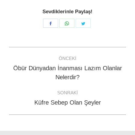
Sevdiklerinle Paylaş!
Share
Share
Share
on
on
on
Facebook
WhatsApp
Twitter
Post
ÖNCEKI
navigation
Öbür Dünyadan İnanması Lazım Olanlar
Previous
Nelerdir?
post:
SONRAKI
Küfre Sebep Olan Şeyler
Next
post: