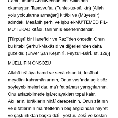
Câmi’] imâmı Abdülvehhâb ibni Sâlih’den
okumuştur. Tasavvufta, (Tuhfet-üs-sâlikîn) [Allah
yolu yolcularına armağan] kitâbı ve (Müyessir)
adındaki Mesâbih şerhi ve işbu el-MU’TEMED FİL-
MU’TEKAD kitâbı, tanınmış eserlerindendir.
[Türpüştî bir Hanefîdir ve Razî’den öncedir. Onun
bu kitabı Şerhu’l-Makâsıd ve diğerlerinden daha
güzeldir. (Enver Şah Keşmirî, Feyzu’l-Bârî, sf. 129)]
MÜELLİFİN ÖNSÖZÜ
Allahü teâlâya hamd ve senâ olsun ki, fesâhat
meydânı kahramânlarının, Onun vasfında açık söz
söyleyebilmeleri dar, ma’rifet sâhası yarışçılarının,
Onu anlatabilmede işâret ayakları topal kalır.
Akılların, idrâklerin nihâî derecesinin, Onun zâtının
ve sıfatlarının ma’rifetlerinin başlangıcından hayret
ve şaşkınlıktan başka delîli yoktur. Zekî ve keskin