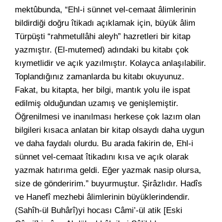
mektûbunda, “Ehl-i sünnet vel-cemaat âlimlerinin
bildirdiği doğru îtikadı açıklamak için, büyük âlim
Türpüşti “rahmetullâhi aleyh” hazretleri bir kitap
yazmıştır. (El-mutemed) adındaki bu kitabı çok
kıymetlidir ve açık yazılmıştır. Kolayca anlaşılabilir.
Toplandığınız zamanlarda bu kitabı okuyunuz.
Fakat, bu kitapta, her bilgi, mantık yolu ile ispat
edilmiş olduğundan uzamış ve genişlemiştir.
Öğrenilmesi ve inanılması herkese çok lazım olan
bilgileri kısaca anlatan bir kitap olsaydı daha uygun
ve daha faydalı olurdu. Bu arada fakirin de, Ehl-i
sünnet vel-cemaat îtikadını kısa ve açık olarak
yazmak hatırıma geldi. Eğer yazmak nasip olursa,
size de gönderirim.” buyurmuştur. Şirâzlıdır. Hadîs
ve Hanefî mezhebi âlimlerinin büyüklerindendir.
(Sahîh-ül Buhârî)yi hocası Câmi’-ül atik [Eski