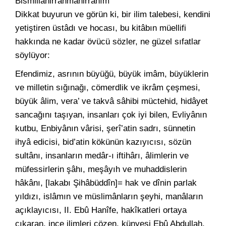
Bismillâhirrahmânirrahîm
Dikkat buyurun ve görün ki, bir ilim talebesi, kendini
yetiştiren üstâdı ve hocası, bu kitâbın müellifi
hakkında ne kadar övücü sözler, ne güzel sıfatlar
söylüyor:
Efendimiz, asrının büyüğü, büyük imâm, büyüklerin
ve milletin sığınağı, cömerdlik ve ikrâm çeşmesi,
büyük âlim, vera’ ve takvâ sâhibi müctehid, hidâyet
sancağını taşıyan, insanları çok iyi bilen, Evliyânın
kutbu, Enbiyânın vârisi, şerî’atin sadrı, sünnetin
ihyâ edicisi, bid’atin kökünün kazıyıcısı, sözün
sultânı, insanların medâr-ı iftihârı, âlimlerin ve
müfessirlerin şâhı, meşâyıh ve muhaddislerin
hâkânı, [lakabı Şihâbüddîn]= hak ve dînin parlak
yıldızı, islâmın ve müslimânların şeyhi, manâların
açıklayıcısı, II. Ebû Hanîfe, hakîkatleri ortaya
çıkaran, ince ilimleri çözen, künyesi Ebû Abdullah,