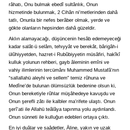
râhatı, Onu bulmak ebedî sultânlık, Onun
hizmetinde bulunmak, 2 Cihân ni’metlerinden dahâ
tatlı, Onunla bir nefes berâber olmak, yerde ve
gökte olanların hepsinden dahâ güzeldir.
Aklın alamayacağı, düşüncenin hesâb edemeyeceği
kadar salât-ü selâm, tehıyyât ve berekât, bârigâh-i
ülûhiyyetden, hazret-i Rubûbiyyetin müsâfiri, hakîkî
kulluk yolunun rehberi, gayb âleminin emîni ve
vahiy ilimlerinin tercümânı Muhammed Mustafâ’nın
“sallallahü aleyhi ve sellem” temiz rûhuna ve
Medîne’de bulunan ölümsüzlük bedenine olsun ki,
Onun bereketiyle rûhlar müşâhedeye kavuşdu ve
Onun şerefli zâtı ile kalbler ma’rifete ulaştı. Onun
şerî’ati ile Allahü teâlâya tapınma yolu aydınlandı.
Onun sünneti ile kulluğun edebleri ortaya çıktı.
En iyi duâlar ve saâdetler, Âline, yakın ve uzak