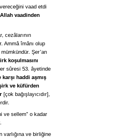
k vereceğini vaad etdi
Allah vaadinden
r, cezâlarının
tir. Ammâ îmânı olup
rı mümkündür. Şer’an
irk koşulmasını
r sûresi 53. âyetinde
e karşı haddi aşmış
irk ve küfürden
r
[çok bağışlayıcıdır],
dir.
i ve sellem” o kadar
.
 varlığına ve birliğine