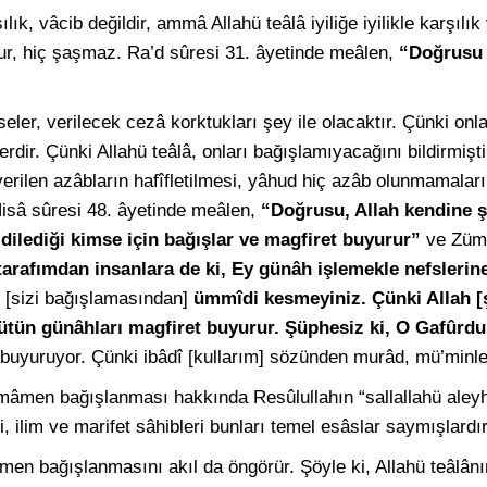
şılık, vâcib değildir, ammâ Allahü teâlâ iyiliğe iyilikle karşılı
dur, hiç şaşmaz. Ra’d sûresi 31. âyetinde meâlen,
“Doğrusu 
seler, verilecek cezâ korktukları şey ile olacaktır. Çünki onla
erdir. Çünki Allahü teâlâ, onları bağışlamıyacağını bildirmiş
verilen azâbların hafîfletilmesi, yâhud hiç azâb olunmamala
Nisâ sûresi 48. âyetinde meâlen,
“Doğrusu, Allah kendine ş
ilediği kimse için bağışlar ve magfiret buyurur”
ve Züme
rafımdan insanlara de ki, Ey günâh işlemekle nefslerin
[sizi bağışlamasından]
ümmîdi kesmeyiniz. Çünki Allah [ş
ütün günâhları magfiret buyurur. Şüphesiz ki, O Gafûrdu
buyuruyor. Çünki ibâdî [kullarım] sözünden murâd, mü’minler
amâmen bağışlanması hakkında Resûlullahın “sallallahü aleyh
i, ilim ve marifet sâhibleri bunları temel esâslar saymışlardır
en bağışlanmasını akıl da öngörür. Şöyle ki, Allahü teâlânın