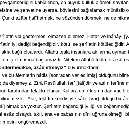
peygamberliğini kabûllenen, en büyük kulluk alâmeti sayılan
nefsine ve şehvetine uyarsa, böylesini bağışlamak münâsib o
. Çünki azâbı hafîfletmek, ne sözünden dönmek, ne de hikmet
şerî’atin yol göstermesi olmazsa bilemez. Hatar ve ibâhâyı [
atin iyi dediği beğendiğidir, kötü ise şerî’atin kötülediğidir. 
kla bağlı olsalardı, Allahü teâlâ insanlara akllarına uymadık
rilmiş olmasına bağlamazdı. Nitekim Allahü teâlâ İsrâ sûres
öndermedikce, azâb etmeyiz”
buyurmaktadır.
 ve bu âlemlerin hâdis [sonradan var edilmiş] olduğunu bil
da diyemeyiz. Zîrâ Resûlullah fer’ [tâli]dir ve aslın fer’ine
Onun tarafından telakkı olunur. Kullara emir kısmından vâcib 
inemezler. Akıl, teklîfin kendisiyle sâbit [var] olduğu bir âle
li] olmak da yoktur. Şerî’atin beğendiği iyiliği ve beğenmedi
akıl esâs olsaydı, akıl, ana ve babasının dîni uğruna ölmeği, bi
esilmesini öngöremezdi.