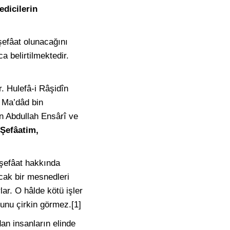
edicilerin
efâat olunacağını
a belirtilmektedir.
r. Hulefâ-i Râşidîn
 Ma’dâd bin
in Abdullah Ensârî ve
Şefâatim,
 şefâat hakkında
cak bir mesnedleri
lar. O hâlde kötü işler
 bunu çirkin görmez.[1]
dan insanların elinde