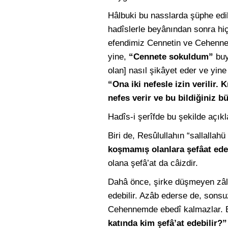
Hâlbuki bu nasslarda şüphe edile
hadîslerle beyânından sonra hi
efendimiz Cennetin ve Cehenne
yine,
“Cennete sokuldum”
buy
olan] nasıl şikâyet eder ve yin
“Ona iki nefesle izin verilir.
nefes verir ve bu bildiğiniz b
Hadîs-i şerîfde bu şekilde açık
Biri de, Resûlullahın “sallallah
koşmamış olanlara şefâat ed
olana şefâ’at da câizdir.
Dahâ önce, şirke düşmeyen zâlim
edebilir. Azâb ederse de, sons
Cehennemde ebedî kalmazlar. Be
katında kim şefâ’at edebilir?”