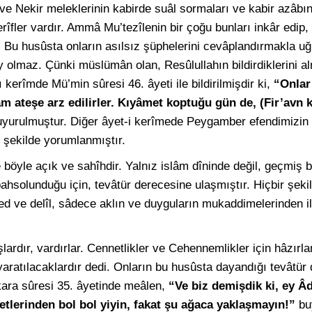
e Nekir meleklerinin kabirde suâl sormaları ve kabir azâbın
rîfler vardır. Ammâ Mu’tezîlenin bir çoğu bunları inkâr edip,
er. Bu husûsta onların asılsız şüphelerini cevâplandırmakla u
 olmaz. Çünki müslümân olan, Resûlullahın bildirdiklerini 
 kerîmde Mü’min sûresi 46. âyeti ile bildirilmişdir ki,
“Onlar
m ateşe arz edilirler. Kıyâmet koptuğu gün de, (Fir’avn k
yurulmuştur. Diğer âyet-i kerîmede Peygamber efendimizin a
şekilde yorumlanmıştır.
 böyle açık ve sahîhdir. Yalnız islâm dîninde değil, geçmiş 
solunduğu için, tevâtür derecesine ulaşmıştır. Hiçbir şekild
ned ve delîl, sâdece aklın ve duyguların mukaddimelerinden i
rdır, vardırlar. Cennetlikler ve Cehennemlikler için hâzırla
yaratılacaklardır dedi. Onların bu husûsta dayandığı tevâtür
kara sûresi 35. âyetinde meâlen,
“Ve biz demişdik ki, ey Â
tlerinden bol bol yiyin, fakat şu ağaca yaklaşmayın!”
buy