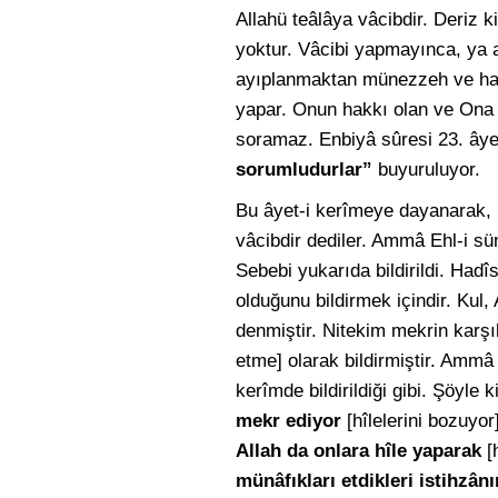
Allahü teâlâya vâcibdir. Deriz k
yoktur. Vâcibi yapmayınca, ya a
ayıplanmaktan münezzeh ve hakkı
yapar. Onun hakkı olan ve Ona 
soramaz. Enbiyâ sûresi 23. ây
sorumludurlar”
buyuruluyor.
Bu âyet-i kerîmeye dayanarak, 
vâcibdir dediler. Ammâ Ehl-i sün
Sebebi yukarıda bildirildi. Hadîs
olduğunu bildirmek içindir. Kul
denmiştir. Nitekim mekrin karşılı
etme] olarak bildirmiştir. Ammâ 
kerîmde bildirildiği gibi. Şöyle 
mekr ediyor
[hîlelerini bozuyor
Allah da onlara hîle yaparak
[h
münâfıkları etdikleri istihzânı