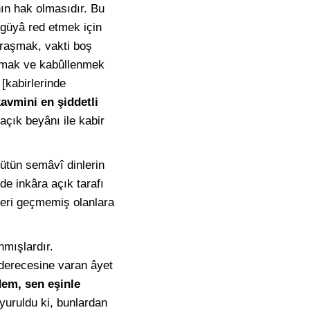
ın hak olmasıdır. Bu
 güyâ red etmek için
ğraşmak, vakti boş
almak ve kabûllenmek
[kabirlerinde
avmini en şiddetli
çık beyânı ile kabir
bütün semâvî dinlerin
e inkâra açık tarafı
leri geçmemiş olanlara
nmışlardır.
 derecesine varan âyet
dem, sen eşinle
uruldu ki, bunlardan