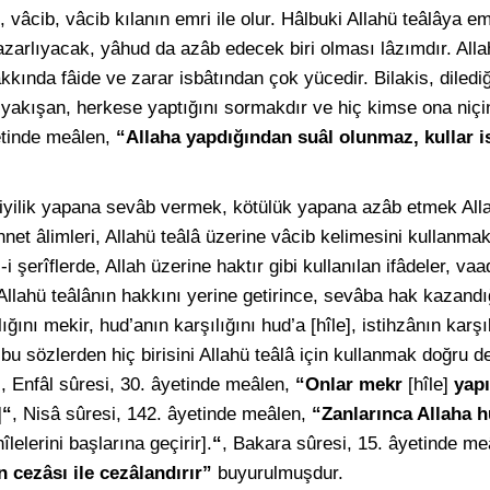
i, vâcib, vâcib kılanın emri ile olur. Hâlbuki Allahü teâlâya e
zarlıyacak, yâhud da azâb edecek biri olması lâzımdır. Allah
nda fâide ve zarar isbâtından çok yücedir. Bilakis, dilediği
yakışan, herkese yaptığını sormakdır ve hiç kimse ona niçin
etinde meâlen,
“Allaha yapdığından suâl olunmaz, kullar i
iyilik yapana sevâb vermek, kötülük yapana azâb etmek Alla
net âlimleri, Allahü teâlâ üzerine vâcib kelimesini kullanmak 
-i şerîflerde, Allah üzerine haktır gibi kullanılan ifâdeler, va
, Allahü teâlânın hakkını yerine getirince, sevâba hak kazan
ğını mekir, hud’anın karşılığını hud’a [hîle], istihzânın karşıl
bu sözlerden hiç birisini Allahü teâlâ için kullanmak doğru de
ki, Enfâl sûresi, 30. âyetinde meâlen,
“Onlar mekr
[hîle]
yapı
]
“
, Nisâ sûresi, 142. âyetinde meâlen,
“Zanlarınca Allaha h
îlelerini başlarına geçirir].
“
, Bakara sûresi, 15. âyetinde m
n cezâsı ile cezâlandırır”
buyurulmuşdur.