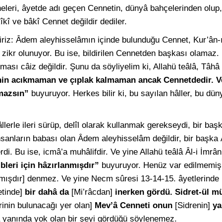
pheleri, âyetde adı geçen Cennetin, dünyâ bahçelerinden olu
îkî ve bâkî Cennet değildir dediler.
iriz: Âdem aleyhisselâmın içinde bulunduğu Cennet, Kur’ân-
rak zikr olunuyor. Bu ise, bildirilen Cennetden başkası olamaz.
ı câiz değildir. Şunu da söyliyelim ki, Allahü teâlâ, Tâhâ 
nin acıkmaman ve çıplak kalmaman ancak Cennetdedir. V
mazsın”
buyuruyor. Herkes bilir ki, bu sayılan hâller, bu dün
lerle ileri sürüp, delîl olarak kullanmak gerekseydi, bir başk
anların babası olan Âdem aleyhisselâm değildir, bir başka Â
rdi. Bu ise, icmâ’a muhâlifdir. Ve yine Allahü teâlâ Âl-i İmrâ
bleri için hâzırlanmışdır”
buyuruyor. Henüz var edilmemiş,
tılmışdır] denmez. Ve yine Necm sûresi 13-14-15. âyetlerind
etinde]
bir dahâ da
[Mi’râcdan]
inerken gördü. Sidret-ül 
rinin bulunacağı yer olan]
Mev’â Cenneti onun
[Sidrenin]
ya
 yanında yok olan bir şeyi gördüğü söylenemez.