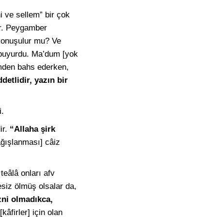
i ve sellem” bir çok
ir. Peygamber
konuşulur mu? Ve
uyurdu. Ma’dum [yok
emden bahs ederken,
detlidir, yazın bir
i.
ir.
“Allaha şirk
ağışlanması] câiz
teâlâ onları afv
siz ölmüş olsalar da,
ni olmadıkca,
âfirler] için olan