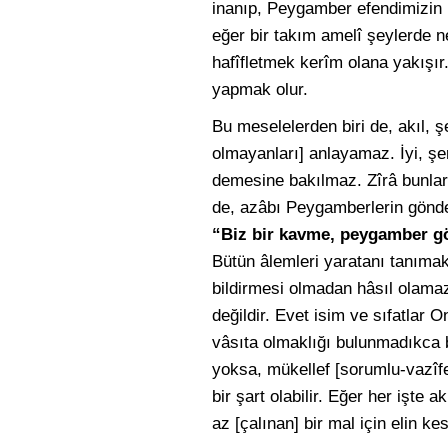
inanıp, Peygamber efendimizin 
eğer bir takım amelî şeylerde 
hafîfletmek kerîm olana yakışır
yapmak olur.
Bu meselelerden biri de, akıl, 
olmayanları] anlayamaz. İyi, şerî
demesine bakılmaz. Zîrâ bunlar a
de, azâbı Peygamberlerin gönde
“Biz bir kavme, peygamber g
Bütün âlemleri yaratanı tanımak
bildirmesi olmadan hâsıl olamaz 
değildir. Evet isim ve sıfatlar 
vâsıta olmaklığı bulunmadıkca bil
yoksa, mükellef [sorumlu-vazîfe
bir şart olabilir. Eğer her işte 
az [çalınan] bir mal için elin k