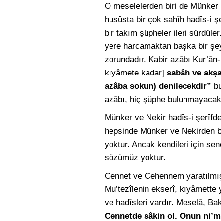
O meselelerden biri de Münker v
husûsta bir çok sahîh hadîs-i şe
bir takım şüpheler ileri sürdül
yere harcamaktan başka bir şey
zorundadır. Kabir azâbı Kur’ân-ı
kıyâmete kadar]
sabâh ve akşa
azâba sokun) denilecekdir”
bu
azâbı, hiç şüphe bulunmayacak 
Münker ve Nekir hadîs-i şerîfde
hepsinde Münker ve Nekirden bah
yoktur. Ancak kendileri için se
sözümüz yoktur.
Cennet ve Cehennem yaratılmışla
Mu’tezîlenin ekserî, kıyâmette 
ve hadîsleri vardır. Meselâ, Ba
Cennetde sâkin ol. Onun ni’me