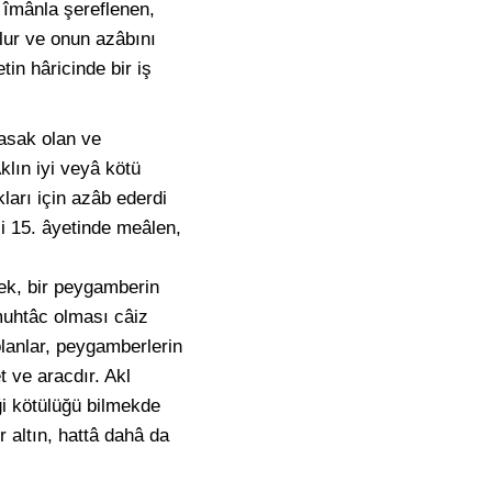
 îmânla şereflenen,
lur ve onun azâbını
in hâricinde bir iş
yasak olan ve
Aklın iyi veyâ kötü
ları için azâb ederdi
i 15. âyetinde meâlen,
mek, bir peygamberin
 muhtâc olması câiz
olanlar, peygamberlerin
t ve aracdır. Akl
ği kötülüğü bilmekde
r altın, hattâ dahâ da