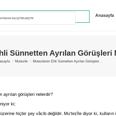
Anasayfa
hli Sünnetten Ayrılan Görüşleri 
u are here:
asayfa
Mutezile
Mutezilenin Ehli Sünnetten Ayrılan Görüşleri…
 ayrılan görüşleri nelerdir?
iyor ki;
üzerine hiçbir şey vâcib değildir. Mu’tezîle diyor ki, kulların 