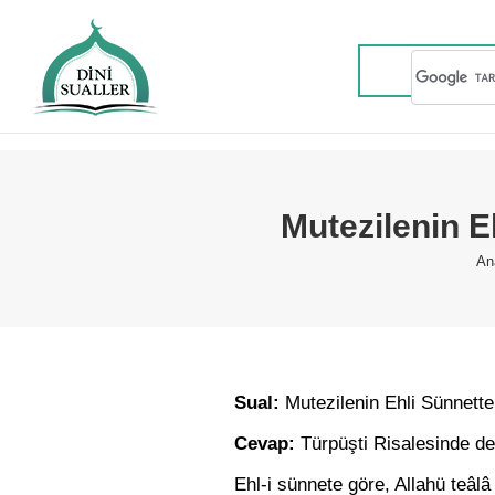
Mutezilenin E
Yo
An
Sual:
Mutezilenin Ehli Sünnetten
Cevap:
Türpüşti Risalesinde den
Ehl-i sünnete göre, Allahü teâlâ 