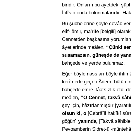
biridir. Onların bu âyetdeki şü
İblîsin onda bulunmalarıdır. Hak
Bu şübhelerine şöyle cevâb ver
elîf-lâmlı, ma’rife [belgili] ola
Cennetden başkasına yorumlanmas
âyetlerinde meâlen,
“Çünki se
susamazsın, güneşde de yan
bahçede ve yerde bulunmaz.
Eğer böyle nassları böyle ihtimâl
kerîmede geçen Âdem, bütün ins
bahçede emre itâatsizlik etdi de
meâlen,
“O Cennet, takvâ sâhi
şey için, hâzırlanmışdır [yara
olsun ki, o
[Cebrâîli hakîkî sûr
göğün]
yanında,
[Takvâ sâhible
Peygamberin Sidret-ül-müntehâ