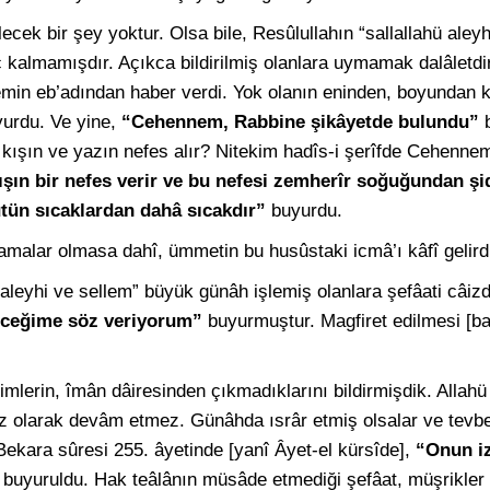
cek bir şey yoktur. Olsa bile, Resûlullahın “sallallahü aleyh
ç kalmamışdır. Açıkca bildirilmiş olanlara uymamak dalâletd
min eb’adından haber verdi. Yok olanın eninden, boyundan 
urdu. Ve yine,
“Cehennem, Rabbine şikâyetde bulundu”
b
e kışın ve yazın nefes alır? Nitekim hadîs-i şerîfde Cehenn
 Kışın bir nefes verir ve bu nefesi zemherîr soğuğundan şid
ütün sıcaklardan dahâ sıcakdır”
buyurdu.
lamalar olmasa dahî, ümmetin bu husûstaki icmâ’ı kâfî gelird
ü aleyhi ve sellem” büyük günâh işlemiş olanlara şefâati câizd
eceğime söz veriyorum”
buyurmuştur. Magfiret edilmesi [b
lerin, îmân dâiresinden çıkmadıklarını bildirmişdik. Allahü 
uz olarak devâm etmez. Günâhda ısrâr etmiş olsalar ve tevbe
kara sûresi 255. âyetinde [yanî Âyet-el kürsîde],
“Onun iz
buyuruldu. Hak teâlânın müsâde etmediği şefâat, müşrikler [k