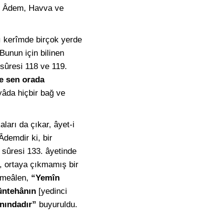
p, Âdem, Havva ve
ı kerîmde birçok yerde
 Bunun için bilinen
sûresi 118 ve 119.
e sen orada
yâda hiçbir bağ ve
aları da çıkar, âyet-i
demdir ki, bir
n sûresi 133. âyetinde
 ortaya çıkmamış bir
e meâlen,
“Yemîn
müntehânın
[yedinci
nındadır”
buyuruldu.