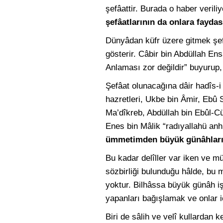
şefâattir. Burada o haber verili
şefâatlarının da onlara faydas
Dünyâdan küfr üzere gitmek şe
gösterir. Câbir bin Abdüllah Ens
Anlaması zor değildir” buyurup,
Şefâat olunacağına dâir hadîs-i 
hazretleri, Ukbe bin Âmir, Ebû
Ma’dîkreb, Abdüllah bin Ebûl-Cü
Enes bin Mâlik “radıyallahü anhü
ümmetimden büyük günâhları o
Bu kadar delîller var iken ve m
sözbirliği bulunduğu hâlde, bu 
yoktur. Bilhâssa büyük günâh işl
yapanları bağışlamak ve onlar içi
Biri de sâlih ve velî kullardan 