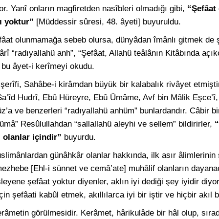
yor. Yanî onların magfiretden nasîbleri olmadığı gibi,
“Şefâat 
ı yoktur”
[Müddessir sûresi, 48. âyeti] buyuruldu.
fâat olunmamağa sebeb olursa, dünyâdan îmânlı gitmek de ş
ârî “radıyallahü anh”, “Şefâat, Allahü teâlânın Kitâbında açıkc
 bu âyet-i kerîmeyi okudu.
şerîfi, Sahâbe-i kirâmdan büyük bir kalabalık rivâyet etmişti
 Sa’îd Hudrî, Ebû Hüreyre, Ebû Ümâme, Avf bin Mâlik Eşce’î,
z’a ve benzerleri “radıyallahü anhüm” bunlardandır. Câbir b
mâ” Resûlullahdan “sallallahü aleyhi ve sellem” bildirirler,
“
lanlar içindir”
buyurdu.
üslimânlardan günâhkâr olanlar hakkında, ilk asır âlimlerinin
mezhebe [Ehl-i sünnet ve cemâ’ate] muhâlif olanların dayana
eyene şefâat yoktur diyenler, aklın iyi dediği şey iyidir diyor
n şefâati kabûl etmek, akıllılarca iyi bir iştir ve hiçbir akıl
kerâmetin görülmesidir. Kerâmet, hârikulâde bir hâl olup, sıra