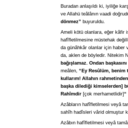
Buradan anlaşıldı ki, iyiliğe kar
ve Allahü teâlânın vaadi doğru
dönmez”
buyuruldu.
Ameli kötü olanlara, eğer kâfir i
hafîfletilmesine müstehak değill
da günâhkâr olanlar için haber 
da, aklen de böyledir. Nitekim 
bağışlamaz. Ondan başkasını d
meâlen,
“Ey Resûlüm, benim ta
kullarım! Allahın rahmetinden
başka dilediği kimselerden] b
Rahîmdir
[çok merhametlidir]
“
Azâbların hafîfletilmesi veyâ t
sahîh hadîsleri vârid olmuştur k
Azâbın hafîfletilmesi veyâ tamâm