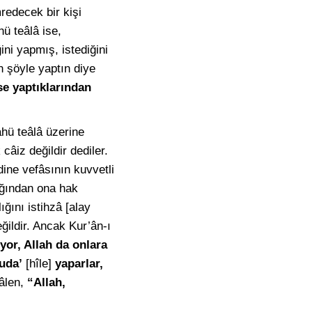
mredecek bir kişi
ü teâlâ ise,
ni yapmış, istediğini
 şöyle yaptın diye
se yaptıklarından
hü teâlâ üzerine
câiz değildir dediler.
adine vefâsının kuvvetli
dığından ona hak
ığını istihzâ [alay
ğildir. Ancak Kur’ân-ı
yor, Allah da onlara
uda’
[hîle]
yaparlar,
eâlen,
“Allah,