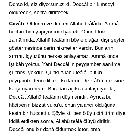
Derse ki, siz diyorsunuz ki, Deccâl bir kimseyi
öldürecek, sonra diriltecek.
Cevâb:
Öldüren ve dirilten Allahü teâlâdır. Ammâ
bunları ben yapıyorum diyecek. Onun fitne
zamânında, Allahü teâlânın böyle olağan dışı şeyler
göstermesinde derin hikmetler vardır. Bunların
sırrını, içyüzünü herkes anlayamaz. Ammâ onda
iştibâh yoktur. Yanî Deccâl’in peygamber sanılma
şüphesi yokdur. Çünki Allahü teâlâ, bütün
peygamberlerin dili ile, kullarını, Deccâl’in fitnesine
karşı uyarmıştır. Buradan açıkca anlaşılıyor ki,
Deccâl, Allahü teâlânın düşmanıdır. Ayrıca bu
hâdisenin bizzat vuku’u, onun yalancı olduğuna
kesin bir huccettir. Şöyle ki, ben ölüyü diriltirim diye
iddiâ etdikten sonra, Allahü teâlâ ölüyü diriltir.
Deccâl onu bir dahâ öldürmek ister, ama