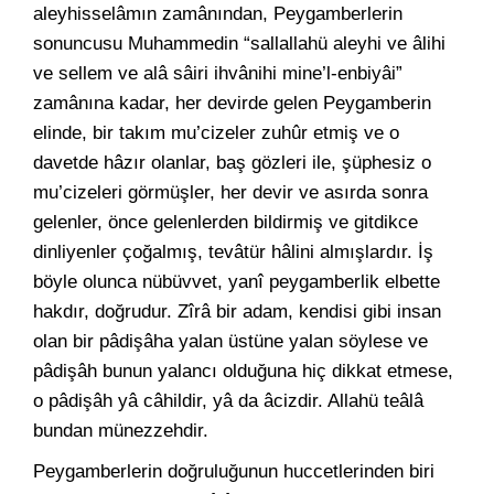
aleyhisselâmın zamânından, Peygamberlerin
sonuncusu Muhammedin “sallallahü aleyhi ve âlihi
ve sellem ve alâ sâiri ihvânihi mine’l-enbiyâi”
zamânına kadar, her devirde gelen Peygamberin
elinde, bir takım mu’cizeler zuhûr etmiş ve o
davetde hâzır olanlar, baş gözleri ile, şüphesiz o
mu’cizeleri görmüşler, her devir ve asırda sonra
gelenler, önce gelenlerden bildirmiş ve gitdikce
dinliyenler çoğalmış, tevâtür hâlini almışlardır. İş
böyle olunca nübüvvet, yanî peygamberlik elbette
hakdır, doğrudur. Zîrâ bir adam, kendisi gibi insan
olan bir pâdişâha yalan üstüne yalan söylese ve
pâdişâh bunun yalancı olduğuna hiç dikkat etmese,
o pâdişâh yâ câhildir, yâ da âcizdir. Allahü teâlâ
bundan münezzehdir.
Peygamberlerin doğruluğunun huccetlerinden biri