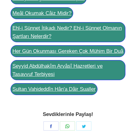
Meâl Okumak Câiz Midir?
Ehl-i Sünnet İtikadı Nedir? Ehl-i Sünnet Olmanın
Şartları Nelerdir?
Her Gün Okunması Gereken Çok Mühim Bir Duâ
Seyyid Abdülhakîm Arvâsî Hazretleri ve
Tasavvuf Terbiyesi
Sultan Vahideddîn Hân'a Dâir Sualler
Sevdiklerinle Paylaş!
Share
Share
Share
on
on
on