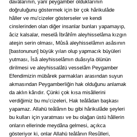
davâlarının, yanî peygamber olduklarının
doğruluğunu göstermek için bir çok hârikulâde
hâller ve mu’cizeler gösterseler ve kendi
cinslerinden olan diğer insanlar bunları yapamayıp,
âciz kalsalar, meselâ İbrâhîm aleyhisselâma kızgın
ateşin serin olması, Mûsâ aleyhisselâmın asâsının
[bastonunun] büyük yılan olup yapmacık büyüleri
yutması, Îsâ aleyhisselâmın duâsıyla ölünün
dirilmesi ve aleyhissalâtü vesselâm Peygamber
Efendimizin mübârek parmakları arasından suyun
akmasından Peygamberliğin hak olduğunu anlamak
da aklın kârıdır. Çünki çok kısa misâllerini
verdiğimiz bu mu’cizeleri, Hak teâlâdan başkası
yapamaz. Allahü teâlânın bu gibi hârikulâde şeyleri
bu kulları için yaratması ve bu olağan üstü hâllerin
onların ellerinde meydâna gelmesi, açıkca
gösteriyor ki, onlar Allahü teâlânın Resûlleri,