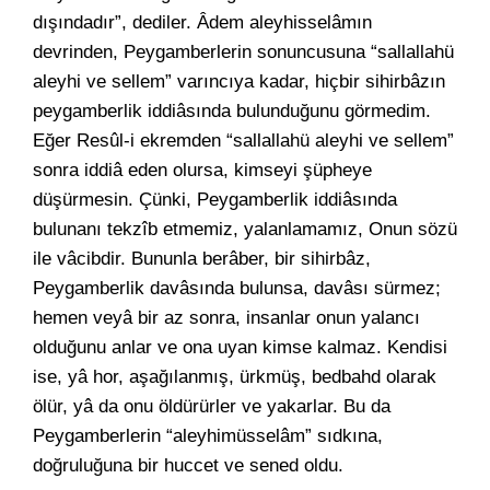
dışındadır”, dediler. Âdem aleyhisselâmın
devrinden, Peygamberlerin sonuncusuna “sallallahü
aleyhi ve sellem” varıncıya kadar, hiçbir sihirbâzın
peygamberlik iddiâsında bulunduğunu görmedim.
Eğer Resûl-i ekremden “sallallahü aleyhi ve sellem”
sonra iddiâ eden olursa, kimseyi şüpheye
düşürmesin. Çünki, Peygamberlik iddiâsında
bulunanı tekzîb etmemiz, yalanlamamız, Onun sözü
ile vâcibdir. Bununla berâber, bir sihirbâz,
Peygamberlik davâsında bulunsa, davâsı sürmez;
hemen veyâ bir az sonra, insanlar onun yalancı
olduğunu anlar ve ona uyan kimse kalmaz. Kendisi
ise, yâ hor, aşağılanmış, ürkmüş, bedbahd olarak
ölür, yâ da onu öldürürler ve yakarlar. Bu da
Peygamberlerin “aleyhimüsselâm” sıdkına,
doğruluğuna bir huccet ve sened oldu.