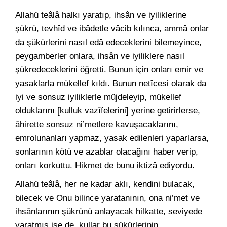
Allahü teâlâ halkı yaratıp, ihsân ve iyiliklerine
şükrü, tevhîd ve ibâdetle vâcib kılınca, ammâ onlar
da şükürlerini nasıl edâ edeceklerini bilemeyince,
peygamberler onlara, ihsân ve iyiliklere nasıl
şükredeceklerini öğretti. Bunun için onları emir ve
yasaklarla mükellef kıldı. Bunun netîcesi olarak da
iyi ve sonsuz iyiliklerle müjdeleyip, mükellef
olduklarını [kulluk vazîfelerini] yerine getirirlerse,
âhirette sonsuz ni’metlere kavuşacaklarını,
emrolunanları yapmaz, yasak edilenleri yaparlarsa,
sonlarının kötü ve azablar olacağını haber verip,
onları korkuttu. Hikmet de bunu iktizâ ediyordu.
Allahü teâlâ, her ne kadar aklı, kendini bulacak,
bilecek ve Onu bilince yaratanının, ona ni’met ve
ihsânlarının şükrünü anlayacak hilkatte, seviyede
yaratmış ise de, kullar bu şükürlerinin