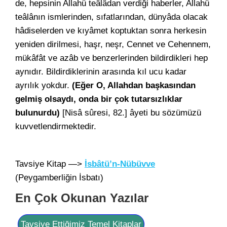
de, hepsinin Allahü teâlâdan verdiği haberler, Allahü
teâlânın ismlerinden, sıfatlarından, dünyâda olacak
hâdiselerden ve kıyâmet koptuktan sonra herkesin
yeniden dirilmesi, haşr, neşr, Cennet ve Cehennem,
mükâfât ve azâb ve benzerlerinden bildirdikleri hep
aynıdır. Bildirdiklerinin arasında kıl ucu kadar
ayrılık yokdur.
(Eğer O, Allahdan başkasından
gelmiş olsaydı, onda bir çok tutarsızlıklar
bulunurdu)
[Nisâ sûresi, 82.] âyeti bu sözümüzü
kuvvetlendirmektedir.
Tavsiye Kitap —>
İsbâtü’n-Nübüvve
(Peygamberliğin İsbatı)
En Çok Okunan Yazılar
Tavsiye Ettiğimiz Temel Kitaplar