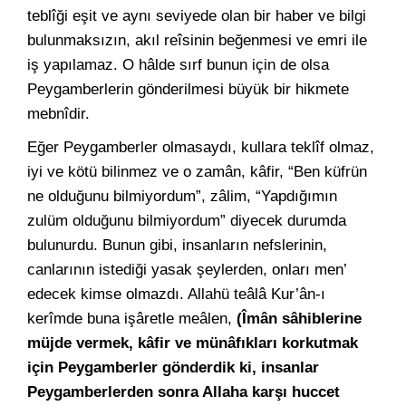
teblîği eşit ve aynı seviyede olan bir haber ve bilgi
bulunmaksızın, akıl reîsinin beğenmesi ve emri ile
iş yapılamaz. O hâlde sırf bunun için de olsa
Peygamberlerin gönderilmesi büyük bir hikmete
mebnîdir.
Eğer Peygamberler olmasaydı, kullara teklîf olmaz,
iyi ve kötü bilinmez ve o zamân, kâfir, “Ben küfrün
ne olduğunu bilmiyordum”, zâlim, “Yapdığımın
zulüm olduğunu bilmiyordum” diyecek durumda
bulunurdu. Bunun gibi, insanların nefslerinin,
canlarının istediği yasak şeylerden, onları men’
edecek kimse olmazdı. Allahü teâlâ Kur’ân-ı
kerîmde buna işâretle meâlen,
(Îmân sâhiblerine
müjde vermek, kâfir ve münâfıkları korkutmak
için Peygamberler gönderdik ki, insanlar
Peygamberlerden sonra Allaha karşı huccet