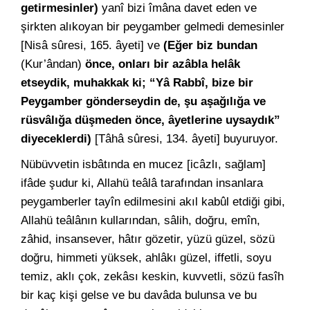
getirmesinler)
yanî bizi îmâna davet eden ve
şirkten alıkoyan bir peygamber gelmedi demesinler
[Nisâ sûresi, 165. âyeti] ve
(Eğer biz bundan
(Kur’ândan)
önce, onları bir azâbla helâk
etseydik, muhakkak ki; “Yâ Rabbî, bize bir
Peygamber gönderseydin de, şu aşağılığa ve
rüsvâlığa düşmeden önce, âyetlerine uysaydık”
diyeceklerdi)
[Tâhâ sûresi, 134. âyeti] buyuruyor.
Nübüvvetin isbâtında en mucez [icâzlı, sağlam]
ifâde şudur ki, Allahü teâlâ tarafından insanlara
peygamberler tayîn edilmesini akıl kabûl etdiği gibi,
Allahü teâlânın kullarından, sâlih, doğru, emîn,
zâhid, insansever, hâtır gözetir, yüzü güzel, sözü
doğru, himmeti yüksek, ahlâkı güzel, iffetli, soyu
temiz, aklı çok, zekâsı keskin, kuvvetli, sözü fasîh
bir kaç kişi gelse ve bu davâda bulunsa ve bu