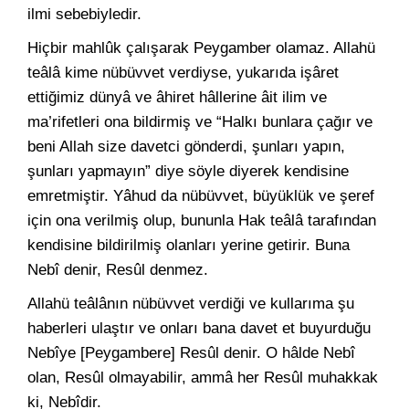
ilmi sebebiyledir.
Hiçbir mahlûk çalışarak Peygamber olamaz. Allahü
teâlâ kime nübüvvet verdiyse, yukarıda işâret
ettiğimiz dünyâ ve âhiret hâllerine âit ilim ve
ma’rifetleri ona bildirmiş ve “Halkı bunlara çağır ve
beni Allah size davetci gönderdi, şunları yapın,
şunları yapmayın” diye söyle diyerek kendisine
emretmiştir. Yâhud da nübüvvet, büyüklük ve şeref
için ona verilmiş olup, bununla Hak teâlâ tarafından
kendisine bildirilmiş olanları yerine getirir. Buna
Nebî denir, Resûl denmez.
Allahü teâlânın nübüvvet verdiği ve kullarıma şu
haberleri ulaştır ve onları bana davet et buyurduğu
Nebîye [Peygambere] Resûl denir. O hâlde Nebî
olan, Resûl olmayabilir, ammâ her Resûl muhakkak
ki, Nebîdir.