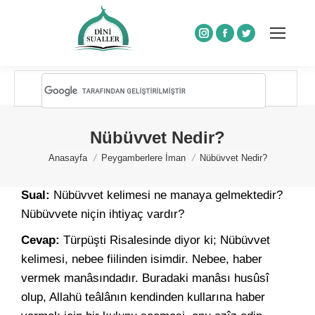
Instagram
Facebook
Twitter
Nübüvvet Nedir?
You are here:
Anasayfa
Peygamberlere İman
Nübüvvet Nedir?
Sual:
Nübüvvet kelimesi ne manaya gelmektedir?
Nübüvvete niçin ihtiyaç vardır?
Cevap:
Türpüşti Risalesinde diyor ki; Nübüvvet
kelimesi, nebee fiilinden isimdir. Nebee, haber
vermek manâsındadır. Buradaki manâsı husûsî
olup, Allahü teâlânın kendinden kullarına haber