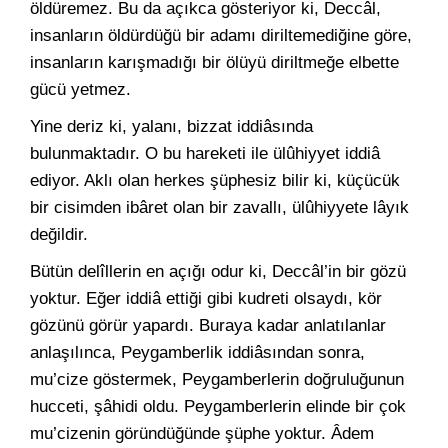
öldüremez. Bu da açıkca gösteriyor ki, Deccâl,
insanların öldürdüğü bir adamı diriltemediğine göre,
insanların karışmadığı bir ölüyü diriltmeğe elbette
gücü yetmez.
Yine deriz ki, yalanı, bizzat iddiâsında
bulunmaktadır. O bu hareketi ile ülûhiyyet iddiâ
ediyor. Aklı olan herkes şüphesiz bilir ki, küçücük
bir cisimden ibâret olan bir zavallı, ülûhiyyete lâyık
değildir.
Bütün delîllerin en açığı odur ki, Deccâl’in bir gözü
yoktur. Eğer iddiâ ettiği gibi kudreti olsaydı, kör
gözünü görür yapardı. Buraya kadar anlatılanlar
anlaşılınca, Peygamberlik iddiâsından sonra,
mu’cize göstermek, Peygamberlerin doğruluğunun
hucceti, şâhidi oldu. Peygamberlerin elinde bir çok
mu’cizenin göründüğünde şüphe yoktur. Âdem