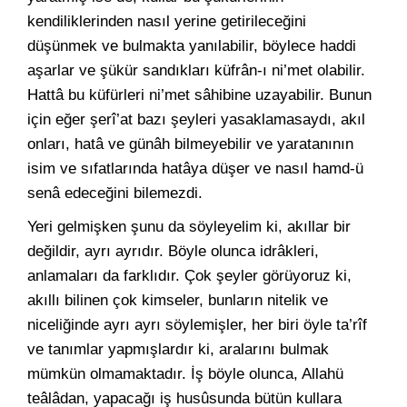
kendiliklerinden nasıl yerine getirileceğini
düşünmek ve bulmakta yanılabilir, böylece haddi
aşarlar ve şükür sandıkları küfrân-ı ni’met olabilir.
Hattâ bu küfürleri ni’met sâhibine uzayabilir. Bunun
için eğer şerî’at bazı şeyleri yasaklamasaydı, akıl
onları, hatâ ve günâh bilmeyebilir ve yaratanının
isim ve sıfatlarında hatâya düşer ve nasıl hamd-ü
senâ edeceğini bilemezdi.
Yeri gelmişken şunu da söyleyelim ki, akıllar bir
değildir, ayrı ayrıdır. Böyle olunca idrâkleri,
anlamaları da farklıdır. Çok şeyler görüyoruz ki,
akıllı bilinen çok kimseler, bunların nitelik ve
niceliğinde ayrı ayrı söylemişler, her biri öyle ta’rîf
ve tanımlar yapmışlardır ki, aralarını bulmak
mümkün olmamaktadır. İş böyle olunca, Allahü
teâlâdan, yapacağı iş husûsunda bütün kullara