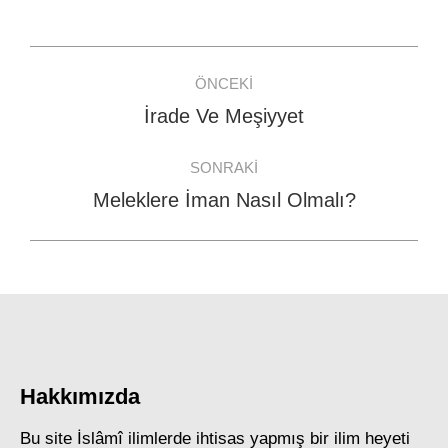
Facebook
WhatsApp
Twitter
Post
ÖNCEKI
navigation
İrade Ve Meşiyyet
Previous
post:
SONRAKI
Meleklere İman Nasıl Olmalı?
Next
post:
Hakkımızda
Bu site İslâmî ilimlerde ihtisas yapmış bir ilim heyeti