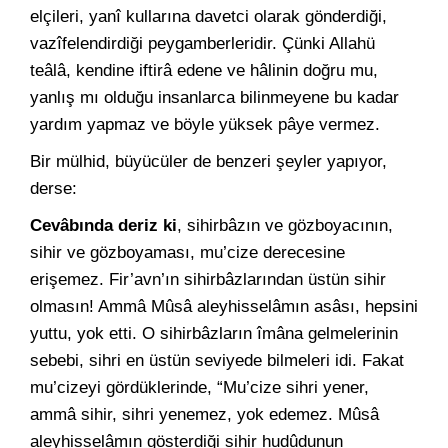
elçileri, yanî kullarına davetci olarak gönderdiği,
vazîfelendirdiği peygamberleridir. Çünki Allahü
teâlâ, kendine iftirâ edene ve hâlinin doğru mu,
yanlış mı olduğu insanlarca bilinmeyene bu kadar
yardım yapmaz ve böyle yüksek pâye vermez.
Bir mülhid, büyücüler de benzeri şeyler yapıyor,
derse:
Cevâbında deriz ki
, sihirbâzın ve gözboyacının,
sihir ve gözboyaması, mu’cize derecesine
erişemez. Fir’avn’ın sihirbâzlarından üstün sihir
olmasın! Ammâ Mûsâ aleyhisselâmın asâsı, hepsini
yuttu, yok etti. O sihirbâzların îmâna gelmelerinin
sebebi, sihri en üstün seviyede bilmeleri idi. Fakat
mu’cizeyi gördüklerinde, “Mu’cize sihri yener,
ammâ sihir, sihri yenemez, yok edemez. Mûsâ
aleyhisselâmın gösterdiği sihir hudûdunun