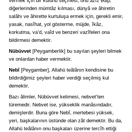
vermek için bir kulunu seçmesi, onu azîz edip,
diğerlerinden mümtâz kılması, dünyâ ve âhiretin
salâhı ve âhirette kurtuluşa ermek için, gerekli emir,
yasak, nasîhat, yol gösterme, müjde, îkâz,
korkutma, va’d, vaîd ve benzeri vazîfeleri ona
bildirmesi demektir.
Nübüvvet
[Peygamberlik] bu sayılan şeyleri bilmek
ve onlardan haber vermektir.
Nebî
[Peygamber], Allahü teâlânın kendisine bu
bildirdiğimiz şeyleri haber verdiği seçilmiş kul
demektir.
Bazı âlimler, Nübüvvet kelimesi, nebvet’ten
türemedir. Nebvet ise, yükseklik manâsındadır,
demişlerdir. Buna göre Nebî, mertebesi yüksek,
yeri, başkalarının üstünde olan zât demektir. Bu da,
Allahü teâlânın onu başkaları üzerine tercîh ettiği