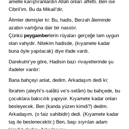
amelle karıştıranlardın Allah onları affetti. Ben ise
Cibril’im. Bu da Mikail’dir,
Âlimler demişler ki: Bu, hadis, Berzah âleminde
azabın varlı­ğına dair bir nasstır.
Çünkü
peygamber
lerin rüyaları gerçeğe tam uygun
olan vahydir. Nitekim hadisde, (kıyamete kadar
buna öyle yapılacak) diye ifade vardı.
Darekutni’ye göre, Hadisin bazı rivayetlerinde şu
ifadeler var­dır:
Bana bahçeyi anlat, dedim. Arkadaşım dedi ki:
İbrahim (aleyhi’s-salâtü ve’s-selâm) bu bahçede, bu
çocuklara bakıcılık yapıyor. Kıyamete kadar onları
besleyecek. Ben (kanda yü­zen kimdi?) dedim.
Arkadaşım, (o faiz sahibidir) dedi. (Kıyamete kadar
taş ile beslenecektir.) Ben, başı sıyrılan adam