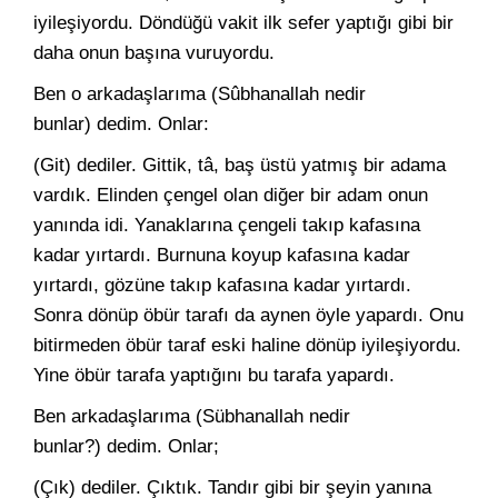
iyileşiyordu. Döndüğü vakit ilk sefer yaptığı gibi bir
daha onun başına vuruyordu.
Ben o arkadaşlarıma (Sûbhanallah nedir
bunlar) dedim. Onlar:
(Git) dediler. Gittik, tâ, baş üstü yatmış bir adama
vardık. Elin­den çengel olan diğer bir adam onun
yanında idi. Yanaklarına çen­geli takıp kafasına
kadar yırtardı. Burnuna koyup kafasına kadar
yırtardı, gözüne takıp kafasına kadar yırtardı.
Sonra dönüp öbür tarafı da aynen öyle yapardı. Onu
bitirmeden öbür taraf eski ha­line dönüp iyileşiyordu.
Yine öbür tarafa yaptığını bu tarafa ya­pardı.
Ben arkadaşlarıma (Sübhanallah nedir
bunlar?) dedim. Onlar;
(Çık) dediler. Çıktık. Tandır gibi bir şeyin yanına