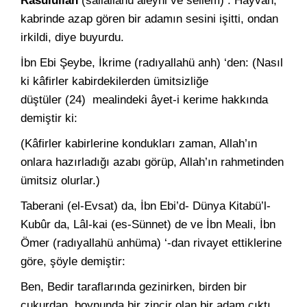
Rasûlüllah
(sallallahü aleyhi ve sellem) : Hayvan,
kabrinde azap gören bir adamın sesini işitti, ondan
irkildi, diye buyurdu.
İbn Ebi Şeybe, İkrime (radıyallahü anh) ‘den: (Nasıl
ki kâfirler kabirdekilerden ümitsizliğe
düştüler (24) mea­lindeki âyet-i kerime hakkında
demiştir ki:
(Kâfirler kabirlerine kondukları zaman, Allah’ın
onlara hazır­ladığı azabı görüp, Allah’ın rahmetinden
ümitsiz olurlar.)
Taberani (el-Evsat) da, İbn Ebi’d- Dünya Kitabü’l-
Kubûr da, Lâl-kai (es-Sünnet) de ve İbn Meali, İbn
Ömer (radıyallahü anhüma) ‘-dan rivayet ettiklerine
göre, şöyle demiştir:
Ben, Bedir taraflarında gezinirken, birden bir
çukurdan, boy­nunda bir zincir olan bir adam çıktı.