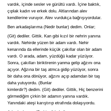
vardık, içinde sesler ve gürültü vardı. İçine baktık,
çıplak kadın ve erkek dolu. Alt­larından alev
kendilerine vuruyor. Alev vurdukça bağrışıyordular.
Ben arkadaşlarıma (Nedir bunlar) dedim. Onlar;
(Git) dediler. Gittik. Kan gibi kızıl bir nehrin yanına
vardık. Ne­hirde yüzen bir adam vardı. Nehir
kenarında da ellerinde küçük ça­kıllar olan bir adam
vardı. O arada, adam, yüzdüğü kadar yüzüyor.
Sonra, çakılları biriktirenin yanma gelip ağzını ona
açıyor. Ağzına bir taş atmca gidip yüzüyor, sonra
bir daha ona dönüyor, ağzını açıp adamdan bir taş
daha yutuyordu. (Bunlar
kimlerdir?) dedim. (Git) dediler. Gittik, Hiç benzerini
görmediğim çirkin bir adamın yanına vardık.
Yanındaki ateşi karıştırıp etrafında dolaşıyordu.