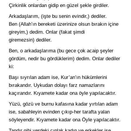
Çirkinlik onlardan gidip en gü­zel şekle girdiler.
Arkadaşlarım, (işte bu senin evindir,) dediler.
Ben (Allah’ın be­reketi üzerinize olsun bırakın içine
gireyim,) dedim. Onlar (fakat şimdi
giremezsin) dediler.
Ben, o arkadaşlarıma (bu gece çok acaip şeyler
gördüm, nedir bu gördüklerim) dedim. Onlar dediler
ki:
Başı sıyrılan adam ise, Kur’an’ın hükümlerini
bırakandır. Uyku­dan dolayı farz namazlarını
kaçırandır. Kıyamete kadar ona öyle yapılacaktır.
Yüzü, gözü ve burnu kafasına kadar yırtılan adam
ise, sabah­leyin evinden çıkıp-her tarafta yalan
söyleyendir. Kıyamete kadar ona Öyle yapılacaktır.
Tandır gibi yerdeki çıplak kadın ve erkekler ise,