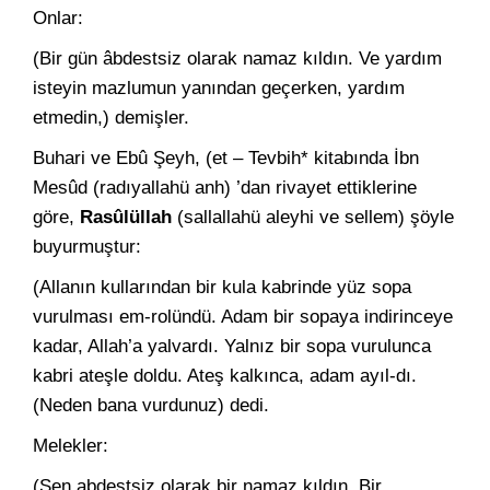
Onlar:
(Bir gün âbdestsiz olarak namaz kıldın. Ve yardım
isteyin mazlumun yanından geçerken, yardım
etmedin,) demişler.
Buhari ve Ebû Şeyh, (et – Tevbih* kitabında İbn
Mesûd (radıyallahü anh) ’dan rivayet ettiklerine
göre,
Rasûlüllah
(sallallahü aleyhi ve sellem) şöyle
buyurmuştur:
(Allanın kullarından bir kula kabrinde yüz sopa
vurulması em-rolündü. Adam bir sopaya indirinceye
kadar, Allah’a yalvardı. Yal­nız bir sopa vurulunca
kabri ateşle doldu. Ateş kalkınca, adam ayıl-dı.
(Neden bana vurdunuz) dedi.
Melekler:
(Sen abdestsiz olarak bir namaz kıldın. Bir