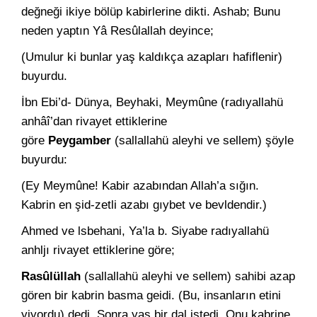
değneği ikiye bölüp kabirlerine dikti. Ashab; Bunu
neden yaptın Yâ Resûlallah deyince;
(Umulur ki bunlar yaş kaldıkça azapları hafiflenir)
buyurdu.
İbn Ebi’d- Dünya, Beyhaki, Meymûne (radıyallahü
anhâî’dan ri­vayet ettiklerine
göre
Peygamber
(sallallahü aleyhi ve sellem) şöy­le
buyurdu:
(Ey Meymûne! Kabir azabından Allah’a sığın.
Kabrin en şid-zetli azabı gıybet ve bevldendir.)
Ahmed ve lsbehani, Ya’la b. Siyabe radıyallahü
anhljı ri­vayet ettiklerine göre;
Rasûlüllah
(sallallahü aleyhi ve sellem) sahibi azap
gören bir kabrin basma geidi. (Bu, insanların etini
yiyordu) dedi. Sonra yaş bir dal istedi. Onu kabrine