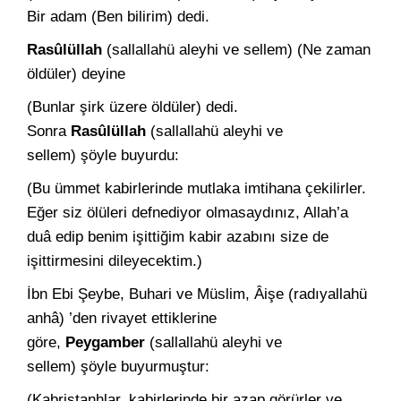
Bir adam (Ben bilirim) dedi.
Rasûlüllah
(sallallahü aleyhi ve sellem) (Ne zaman
öldüler) de­yine
(Bunlar şirk üzere öldüler) dedi.
Sonra
Rasûlüllah
(sallallahü aleyhi ve
sellem) şöyle buyurdu:
(Bu ümmet kabirlerinde mutlaka imtihana çekilirler.
Eğer siz ölüleri defnediyor olmasaydınız, Allah’a
duâ edip benim işittiğim ka­bir azabını size de
işittirmesini dileyecektim.)
İbn Ebi Şeybe, Buhari ve Müslim, Âişe (radıyallahü
anhâ) ’den rivayet ettiklerine
göre,
Peygamber
(sallallahü aleyhi ve
sellem) şöyle buyurmuştur:
(Kabristanhlar, kabirlerinde bir azap görürler ve