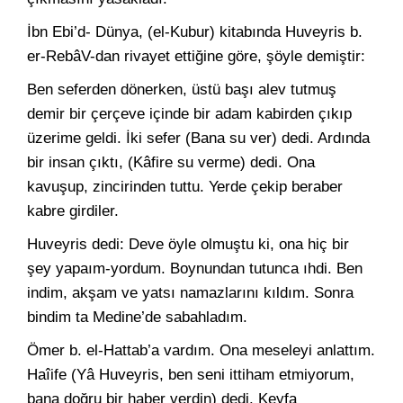
İbn Ebi’d- Dünya, (el-Kubur) kitabında Huveyris b.
er-RebâV-dan rivayet ettiğine göre, şöyle demiştir:
Ben seferden dönerken, üstü başı alev tutmuş
demir bir çer­çeve içinde bir adam kabirden çıkıp
üzerime geldi. İki sefer (Ba­na su ver) dedi. Ardında
bir insan çıktı, (Kâfire su verme) dedi. Ona
kavuşup, zincirinden tuttu. Yerde çekip beraber
kabre girdiler.
Huveyris dedi: Deve öyle olmuştu ki, ona hiç bir
şey yapaım-yordum. Boynundan tutunca ıhdi. Ben
indim, akşam ve yatsı na­mazlarını kıldım. Sonra
bindim ta Medine’de sabahladım.
Ömer b. el-Hattab’a vardım. Ona meseleyi anlattım.
Haîife (Yâ Huveyris, ben seni ittiham etmiyorum,
bana doğru bir ha­ber verdin) dedi. Keyfa