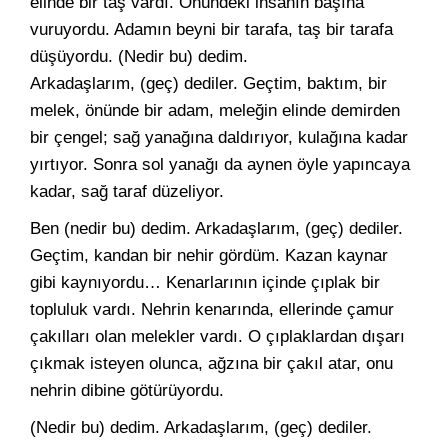
elinde bir taş vardı. Önün­deki insanın başına
vuruyordu. Adamın beyni bir tarafa, taş bir ta­rafa
düşüyordu. (Nedir bu) dedim.
Arkadaşlarım, (geç) dediler. Geç­tim, baktım, bir
melek, önünde bir adam, meleğin elinde demirden
bir çengel; sağ yanağına daldırıyor, kulağına kadar
yırtıyor. Sonra sol yanağı da aynen öyle yapıncaya
kadar, sağ taraf düzeliyor.
Ben (nedir bu) dedim. Arkadaşlarım, (geç) dediler.
Geçtim, kan­dan bir nehir gördüm. Kazan kaynar
gibi kaynıyordu… Kenarlarının içinde çıplak bir
topluluk vardı. Nehrin kenarında, ellerinde çamur
çakılları olan melekler vardı. O çıplaklardan dışarı
çıkmak isteyen olunca, ağzına bir çakıl atar, onu
nehrin dibine götürüyordu.
(Nedir bu) dedim. Arkadaşlarım, (geç) dediler.