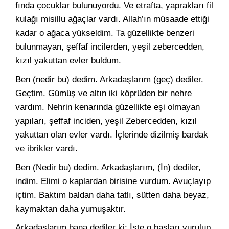
fında çocuklar bulunuyordu. Ve etrafta, yaprakları fil
kulağı misillu ağaçlar vardı. Allah’ın müsaade ettiği
kadar o ağaca yükseldim. Ta güzellikte benzeri
bulunmayan, şeffaf incilerden, yeşil zebercedden,
kızıl yakuttan evler buldum.
Ben (nedir bu) dedim. Arkadaşlarım (geç) dediler.
Geçtim. Gü­müş ve altın iki köprüden bir nehre
vardım. Nehrin kenarında gü­zellikte eşi olmayan
yapıları, şeffaf inciden, yeşil Zebercedden, kızıl
yakuttan olan evler vardı. İçlerinde dizilmiş bardak
ve ibrikler vardı.
Ben (Nedir bu) dedim. Arkadaşlarım, (İn) dediler,
indim. Elimi o kaplardan birisine vurdum. Avuçlayıp
içtim. Baktım baldan daha tatlı, sütten daha beyaz,
kaymaktan daha yumuşaktır.
Arkadaşlarım bana dediler ki: İşte o başları vurulup,