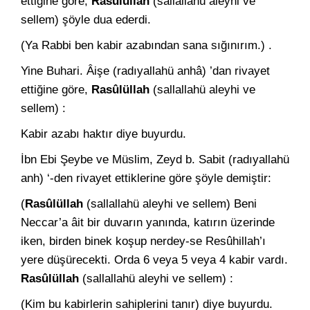
ettiğine gö­re,
Rasûlüllah
(sallallahü aleyhi ve
sellem) şöyle dua ederdi.
(Ya Rabbi ben kabir azabından sana sığınırım.) .
Yine Buhari. Âişe (radıyallahü anhâ) ’dan rivayet
ettiğine göre,
Rasûlüllah
(sallallahü aleyhi ve
sellem) :
Kabir azabı haktır diye buyurdu.
İbn Ebi Şeybe ve Müslim, Zeyd b. Sabit (radıyallahü
anh) ‘-den rivayet ettiklerine göre şöyle demiştir:
(
Rasûlüllah
(sallallahü aleyhi ve sellem) Beni
Neccar’a âit bir duvarın yanında, katırın üzerinde
iken, birden binek koşup nerdey-se Resûhillah’ı
yere düşürecekti. Orda 6 veya 5 veya 4 ka­bir vardı.
Rasûlüllah
(sallallahü aleyhi ve sellem) :
(Kim bu kabirlerin sahiplerini tanır) diye buyurdu.