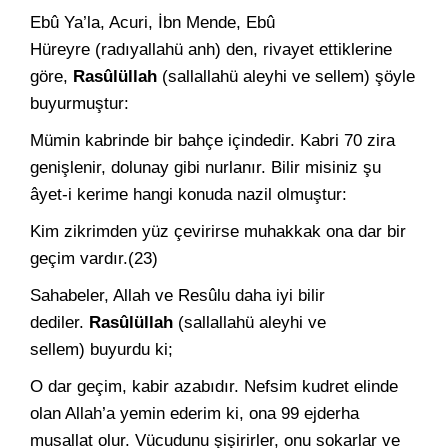
Ebû Ya’la, Acuri, İbn Mende, Ebû
Hüreyre (radıyallahü anh) den, rivayet ettiklerine
göre,
Rasûlüllah
(sallallahü aleyhi ve sellem) şöyle
buyurmuştur:
Mümin kabrinde bir bahçe içindedir. Kabri 70 zira
geniş­lenir, dolunay gibi nurlanır. Bilir misiniz şu
âyet-i kerime hangi ko­nuda nazil olmuştur:
Kim zikrim­den yüz çevirirse muhakkak ona dar bir
geçim vardır.(23)
Sahabeler, Allah ve Resûlu daha iyi bilir
dediler.
Rasûlüllah
(sallallahü aleyhi ve
sellem) buyurdu ki;
O dar geçim, kabir azabıdır. Nefsim kudret elinde
olan Allah’a yemin ederim ki, ona 99 ejderha
musallat olur. Vücudu­nu şişirirler, onu sokarlar ve