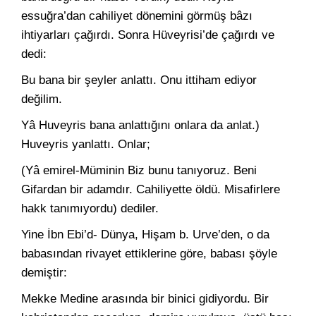
essuğra’dan cahiliyet dönemini görmüş bâ­zı
ihtiyarları çağırdı. Sonra Hüveyrisi’de çağırdı ve
dedi:
Bu bana bir şeyler anlattı. Onu ittiham ediyor
değilim.
Yâ Huveyris bana anlattığını onlara da anlat.)
Huveyris yan­lattı. Onlar;
(Yâ emirel-Müminin Biz bunu tanıyoruz. Beni
Gifardan bir adam­dır. Cahiliyette öldü. Misafirlere
hakk tanımıyordu) dediler.
Yine İbn Ebi’d- Dünya, Hişam b. Urve’den, o da
babasından ri­vayet ettiklerine göre, babası şöyle
demiştir:
Mekke Medine arasında bir binici gidiyordu. Bir