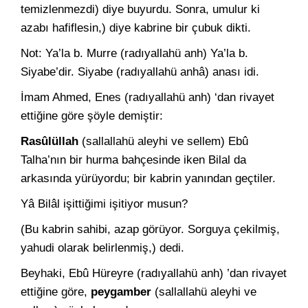
temizlenmez­di) diye buyurdu. Sonra, umulur ki
azabı hafiflesin,) diye kabrine bir çubuk dikti.
Not: Ya’la b. Murre (radıyallahü anh) Ya’la b.
Siyabe’dir. Siyabe (radıyallahü anhâ) anası idi.
İmam Ahmed, Enes (radıyallahü anh) ‘dan rivayet
ettiğine gö­re şöyle demiştir:
Rasûlüllah
(sallallahü aleyhi ve sellem) Ebû
Talha’nın bir hur­ma bahçesinde iken Bilal da
arkasında yürüyordu; bir kabrin yanın­dan geçtiler.
Yâ Bilâl işittiğimi işitiyor musun?
(Bu kabrin sahibi, azap görüyor. Sorguya çekilmiş,
yahudi ola­rak belirlenmiş,) dedi.
Beyhaki, Ebû Hüreyre (radıyallahü anh) ’dan rivayet
ettiğine gö­re,
peygamber
(sallallahü aleyhi ve