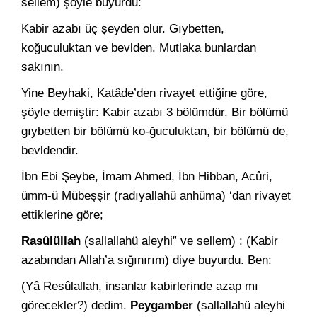
sellem) şöyle buyurdu:
Kabir azabı üç şeyden olur. Gıybetten,
koğuculuktan ve bevl­den. Mutlaka bunlardan
sakının.
Yine Beyhaki, Katâde’den rivayet ettiğine göre,
şöyle demiştir: Kabir azabı 3 bölümdür. Bir bölümü
gıybetten bir bölümü ko-ğuculuktan, bir bölümü de,
bevldendir.
İbn Ebi Şeybe, İmam Ahmed, İbn Hibban, Acûri,
ümm-ü Mübeşşir (radıyallahü anhüma) ‘dan rivayet
ettiklerine göre;
Rasûlüllah
(sallallahü aleyhi” ve sellem) : (Kabir
azabından Allah’a sığınırım) diye buyurdu. Ben:
(Yâ Resûlallah, insanlar kabirlerinde azap mı
görecekler?) de­dim.
Peygamber
(sallallahü aleyhi