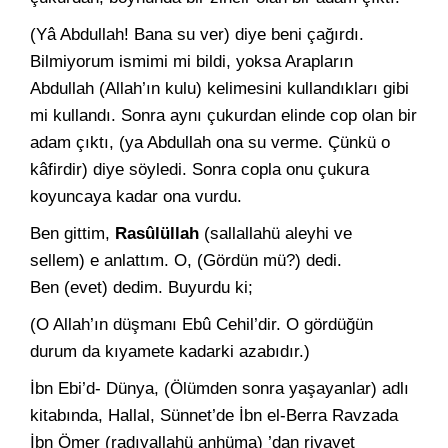
(Yâ Abdullah! Bana su ver) diye beni çağırdı.
Bilmiyorum ismi­mi mi bildi, yoksa Arapların
Abdullah (Allah’ın kulu) kelimesini kullandıkları gibi
mi kullandı. Sonra aynı çukurdan elinde cop olan bir
adam çıktı, (ya Abdullah ona su verme. Çünkü o
kâfirdir) diye söyledi. Sonra copla onu çukura
koyuncaya kadar ona vurdu.
Ben gittim,
Rasûlüllah
(sallallahü aleyhi ve
sellem) e anlat­tım. O, (Gördün mü?) dedi.
Ben (evet) dedim. Buyurdu ki;
(O Allah’ın düşmanı Ebû Cehil’dir. O gördüğün
durum da kı­yamete kadarki azabıdır.)
İbn Ebi’d- Dünya, (Ölümden sonra yaşayanlar) adlı
kitabında, Hallal, Sünnet’de İbn el-Berra Ravzada
İbn Ömer (radıyallahü anhüma) ’dan rivayet