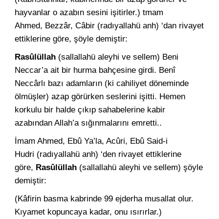
hayvanlar o azabın sesini işitirler.) tmam
Ahmed, Bezzâr, Câbir (radıyallahü anh) ‘dan rivayet
et­tiklerine göre, şöyle demiştir:
Rasûlüllah
(sallallahü aleyhi ve sellem) Beni
Neccar’a ait bir hurma bahçesine girdi. Benî
Neccârlı bazı adamların (ki cahiliyet döneminde
ölmüşler) azap görürken seslerini işitti. Hemen
korkulu bir halde çıkıp sahabelerine kabir
azabından Allah’a sığınmalarını emretti..
İmam Ahmed, Ebû Ya’la, Acûri, Ebû Said-i
Hudri (radıyallahü anh) ‘den rivayet ettiklerine
göre,
Rasûlüllah
(sallallahü aleyhi ve sellem) şöyle
demiştir:
(Kâfirin basma kabrinde 99 ejderha musallat olur.
Kı­yamet kopuncaya kadar, onu ısırırlar.)