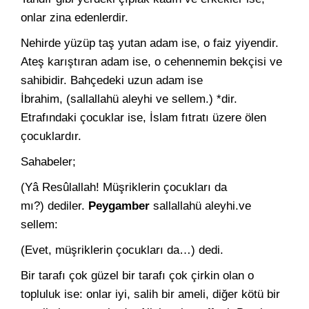
onlar zina eden­lerdir.
Nehirde yüzüp taş yutan adam ise, o faiz yiyendir.
Ateş karış­tıran adam ise, o cehennemin bekçisi ve
sahibidir. Bahçedeki uzun adam ise
İbrahim, (sallallahü aleyhi ve sellem.) *dir.
Etrafındaki ço­cuklar ise, İslam fıtratı üzere ölen
çocuklardır.
Sahabeler;
(Yâ Resûlallah! Müşriklerin çocukları da
mı?) dediler.
Peygam­ber
sallallahü aleyhi.ve
sellem:
(Evet, müşriklerin çocukları da…) dedi.
Bir tarafı çok güzel bir tarafı çok çirkin olan o
topluluk ise: on­lar iyi, salih bir ameli, diğer kötü bir