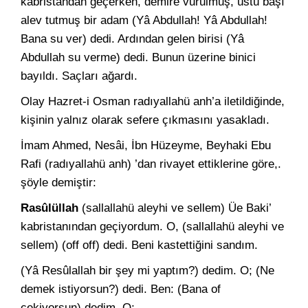
kabristandan geçerken, demire vurulmuş, üstü başı
alev tutmuş bir adam (Yâ Ab­dullah! Yâ Abdullah!
Bana su ver) dedi. Ardından gelen birisi (Yâ
Abdullah su verme) dedi. Bunun üzerine binici
bayıldı. Saçları ağardı.
Olay Hazret-i Osman radıyallahü anh’a iletildiğinde,
kişinin yalnız olarak sefere çıkmasını yasakladı.
İmam Ahmed, Nesâi, İbn Hüzeyme, Beyhaki Ebu
Rafi (radıyallahü anh) ’dan rivayet ettiklerine göre,.
şöyle demiştir:
Rasûlüllah
(sallallahü aleyhi ve sellem) Üe Baki’
kabristanın­dan geçiyordum. O, (sallallahü aleyhi ve
sellem) (off off) dedi. Be­ni kastettiğini sandım.
(Yâ Resûlallah bir şey mi yaptım?) dedim. O; (Ne
demek istiyorsun?) dedi. Ben: (Bana of
çekiyorsun) dedim. O;