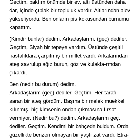
Geçtim, bak­tım önümde bir ev, altı üstünden daha
dar, içinde çıplak bir top­luluk vardır. Altlarından alev
yükseliyordu. Ben onların pis koku­sundan burnumu
kapattım.
(Kimdir bunlar) dedim. Arkadaşlarım, (geç) dediler.
Geçtim, Si­yah bir tepeye vardım. Üstünde çeşitli
hastalıklara çarpılmış bir mil­let vardı. Arkalarından
ateş savrulup ağız burun, göz ve kulakla-rmdan
çıkardı.
Ben (nedir bu durum) dedim.
Arkadaşlarım (geç) dediler. Geç­tim. Her tarafı
saran bir ateş gördüm. Başına bir melek müekkel
kı­lınmış, hiç kimsenin ondan çıkmasına fırsat
vermiyor. (Nedir bu?) dedim. Arkadaşlarım geç,
dediler. Geçtim. Kendimi bir bahçede buldum. Orda
güzellikte benzeri olmayan bir yaşlı zat vardı. Etra­