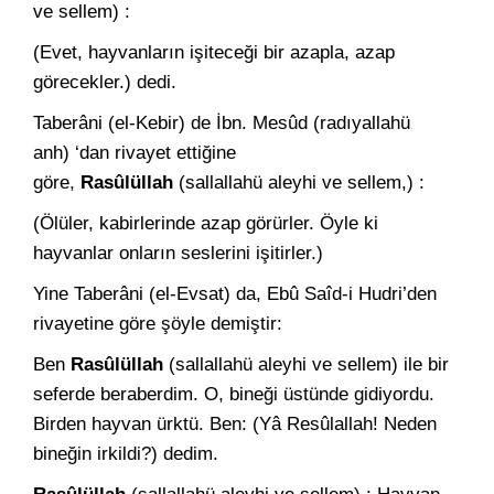
ve sellem) :
(Evet, hayvanların işiteceği bir azapla, azap
görecekler.) dedi.
Taberâni (el-Kebir) de İbn. Mesûd (radıyallahü
anh) ‘dan rivayet ettiğine
göre,
Rasûlüllah
(sallallahü aleyhi ve sellem,) :
(Ölüler, kabirlerinde azap görürler. Öyle ki
hayvanlar onların seslerini işitirler.)
Yine Taberâni (el-Evsat) da, Ebû Saîd-i Hudri’den
rivayetine gö­re şöyle demiştir:
Ben
Rasûlüllah
(sallallahü aleyhi ve sellem) ile bir
seferde be­raberdim. O, bineği üstünde gidiyordu.
Birden hayvan ürktü. Ben: (Yâ Resûlallah! Neden
bineğin irkildi?) dedim.