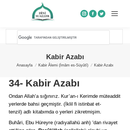
Instagram
Facebook
Twitter
Kabir Azabı
You are here:
Anasayfa
Kabir Âlemi (İmâm es-Süyûtî)
Kabir Azabı
34- Kabir Azabı
Ondan Allah’a sığınırız. Kur’an-ı Kerimde müteaddit
yerlerde bahsi geçmiştir. (İklil fi istinbat et-
tenzil) adlı kitabımda o yerleri zikretmişim.
Buhâri, Ebu Hüreyre (radıyallahü anh) ’dan rivayet