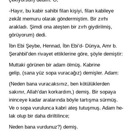
-Hayır, bu kabir sahibi filan kişiyi, filan kabileye
zekât me­muru olarak göndermiştim. Bir zırhı
arakladı. Şimdi ona ateşten bir zırh giydirilmiş,
görüyorum) dedi.
İbn Ebi Şeybe, Hennad, İbn Ebi’d- Dünya, Amr b.
Şerahbil’den rivayet ettiklerine göre, şöyle demiştir:
Muttaki görünen bir adam ölmüş. Kabrine
gelip, (sana yüz so­pa vuracağız) demişler. Adam:
(Neden bana vuracaksınız, ben kötülüklerden
sakınır, Allah’dan korkardım,) demiş. Bir sopaya
ininceye kadar aralarında böyle tar­tışma sürmüş.
Ve o sopa vurulunca kabri ateş tutuşmuş. Adam he­
lak olup bir daha diriltilince;
Neden bana vurdunuz?) demiş.