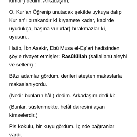
kimdir) dedim. Arkadaşım;
O, Kur’an Öğrenip unutacak şekilde uykuya dalıp
Kur’an’ı bı­rakandır ki kıyamete kadar, kabirde
uyudukça, başına vururlar} bı­rakmazlar ki,
uyusun…
Hatip, İbn Asakir, Ebû Musa el-Eş’ari hadisinden
şöyle rivayet etmişler:
Rasûlüllah
(sallallahü aleyhi
ve sellem) :
Bâzı adamlar gördüm, derileri ateşten makaslarla
makaslanı­yordu.
(Nedir bunların hâli) dedim. Arkadaşım dedi ki:
(Bunlar, süslenmekte, helâl dairesini aşan
kimselerdir.)
Pis kokulu, bir kuyu gördüm. İçinde bağıranlar
vardı.