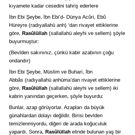
kıyamete kadar cesedini tahriş eder­lere
İbn Ebi Şeybe, İbn Ebi’d- Dünya Acûri, Ebû
Hüreyre (radıyallahü anh) ‘dan rivayet ettiklerine
göre,
Rasûlüllah
(sallallahü aleyhi ve sellem) şöyle
buyurmuştur:
(Bevlden sakınınız, çünkü kabir azabının çoğu
ondandır)
İbn Ebi Şeybe, Müslim ve Buhari, İbn
Abbâs (radıyallahü anhüma’dan rivayet ettiklerine
göre,
Rasûlüllah
(sallallahü aleyhi ve sellem) iki
kabrin yanından geçerken, şöyle buyurdu:
Bunlar, azap görüyorlar. Azapları da büyük
günahlardan do­layı değildir. Birisi bevlden
temizlenmiyordu, diğeri de arada koğuculuk
yapardı. Sonra,
Rasûlüllah
elinde bulunan yaş bir