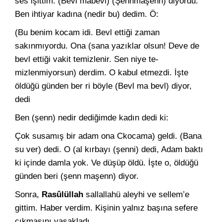
ses işittim: (Bevl mabevi) (Şennmaşenn) diyordu.
Ben ihtiyar kadına (nedir bu) dedim. Ö:
(Bu benim kocam idi. Bevl ettiği zaman
sakınmıyordu. Ona (sa­na yazıklar olsun! Deve de
bevl ettiği vakit temizlenir. Sen niye te­
mizlenmiyorsun) derdim. O kabul etmezdi. İşte
öldüğü günden ber ri böyle (Bevl ma bevl) diyor,
dedi
Ben (şenn) nedir dediğimde kadın dedi ki:
Çok susamış bir adam ona Ckocama) geldi. (Bana
su ver) dedi. O (al kırbayı (şenni) dedi, Adam baktı
ki içinde damla yok. Ve dü­şüp öldü. İşte o, öldüğü
günden beri (şenn maşenn) diyor.
Sonra,
Rasûlüllah
sallallahü aleyhi ve sellem’e
gittim. Haber verdim. Kişinin yalnız başına sefere
çıkmasını yasakladı.