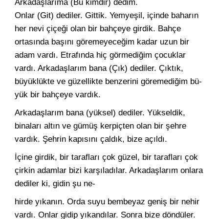
Arkadaşlarıma (Bu kimdir) dedim.
Onlar (Git) dediler. Gittik. Yemyeşil, içinde baharın
her nevi çiçeği olan bir bahçeye girdik. Bah­çe
ortasında başını göremeyeceğim kadar uzun bir
adam vardı. Et­rafında hiç görmediğim çocuklar
vardı. Arkadaşlarım bana (Çık) dediler. Çıktık,
büyüklükte ve güzellikte benzerini göremediğim bü­
yük bir bahçeye vardık.
Arkadaşlarım bana (yüksel) dediler. Yükseldik,
binaları altın ve gümüş kerpiçten olan bir şehre
vardık. Şehrin kapısını çaldık, bize açıldı.
İçine girdik, bir tarafları çok güzel, bir tarafları çok
çirkin adam­lar bizi karşıladılar. Arkadaşlarım onlara
dediler ki, gidin şu ne-
hirde yıkanın. Orda suyu bembeyaz geniş bir nehir
vardı. Onlar gi­dip yıkandılar. Sonra bize döndüler.