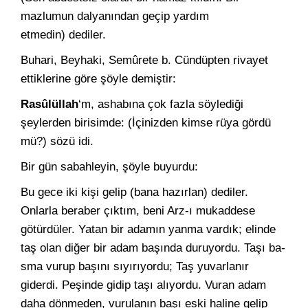
mazlumun dalya­nından geçip yardım
etmedin) dediler.
Buhari, Beyhaki, Semûrete b. Cündüpten rivayet
ettiklerine göre şöyle demiştir:
Rasûlüllah
‘m, ashabına çok fazla söylediği
şeylerden birisimde: (İçinizden kimse rüya gördü
mü?) sözü idi.
Bir gün sabahleyin, şöyle buyurdu:
Bu gece iki kişi gelip (bana hazırlan) dediler.
Onlarla beraber çıktım, beni Arz-ı mukaddese
götürdüler. Yatan bir adamın yanma vardık; elinde
taş olan diğer bir adam başında duruyordu. Taşı ba­
sma vurup başını sıyırıyordu; Taş yuvarlanır
giderdi. Peşinde gidip taşı alıyordu. Vuran adam
daha dönmeden, vurulanın başı eski haline gelip