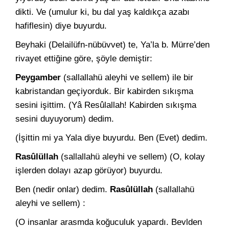
dikti. Ve (umulur ki, bu dal yaş kaldık­ça azabı
hafiflesin) diye buyurdu.
Beyhaki (Delailüfn-nübüvvet) te, Ya’la b. Mürre’den
rivayet et­tiğine göre, şöyle demiştir:
Peygamber
(sallallahü aleyhi ve sellem) ile bir
kabristandan geçiyorduk. Bir kabirden sıkışma
sesini işittim. (Yâ Resûlallah! Ka­birden sıkışma
sesini duyuyorum) dedim.
(İşittin mi ya Yala diye buyurdu. Ben (Evet) dedim.
Rasûlüllah
(sallallahü aleyhi ve sellem) (O, kolay
işlerden do­layı azap görüyor) buyurdu.
Ben (nedir onlar) dedim.
Rasûlüllah
(sallallahü
aleyhi ve sellem) :
(O insanlar arasmda koğuculuk yapardı. Bevlden