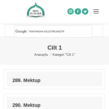
Instagram
Facebook
Twitter
Cilt 1
You are here:
Anasayfa
Kategori "Cilt 1"
289. Mektup
290. Mektup