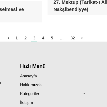
27. Mektup (Tarikat-ı Al
selmesi ve
Nakşibendiyye)
1
2
3
4
5
…
32
Hızlı Menü
Anasayfa
n
Hakkımızda
Kategoriler
İletişim