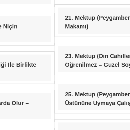
21. Mektup (Peygamberl
 Niçin
Makamı)
23. Mektup (Din Cahill
i İle Birlikte
Öğrenilmez – Güzel So
25. Mektup (Peygamber
rda Olur –
Üstününe Uymaya Çalı
)