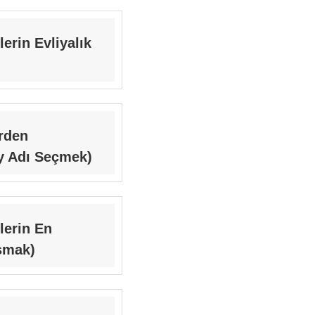
erin Evliyalık
erden
y Adı Seçmek)
lerin En
şmak)