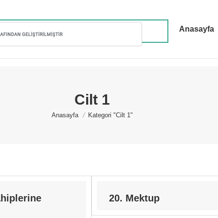
Anasayfa
Cilt 1
You are here:
Anasayfa
Kategori "Cilt 1"
hiplerine
20. Mektup