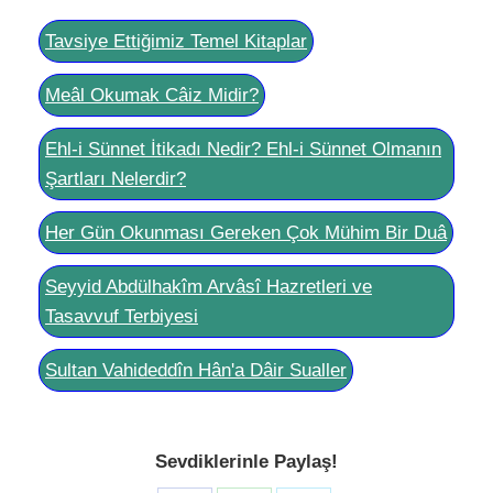
Tavsiye Ettiğimiz Temel Kitaplar
Meâl Okumak Câiz Midir?
Ehl-i Sünnet İtikadı Nedir? Ehl-i Sünnet Olmanın
Şartları Nelerdir?
Her Gün Okunması Gereken Çok Mühim Bir Duâ
Seyyid Abdülhakîm Arvâsî Hazretleri ve
Tasavvuf Terbiyesi
Sultan Vahideddîn Hân'a Dâir Sualler
Sevdiklerinle Paylaş!