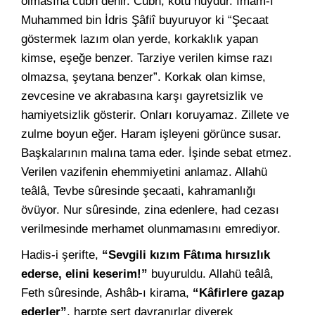
olmasına cübn denir. Cübn, kötü huydur. İmam-ı
Muhammed bin İdris Şâfiî buyuruyor ki “Şecaat
göstermek lazım olan yerde, korkaklık yapan
kimse, eşeğe benzer. Tarziye verilen kimse razı
olmazsa, şeytana benzer”. Korkak olan kimse,
zevcesine ve akrabasına karşı gayretsizlik ve
hamiyetsizlik gösterir. Onları koruyamaz. Zillete ve
zulme boyun eğer. Haram işleyeni görünce susar.
Başkalarının malına tama eder. İşinde sebat etmez.
Verilen vazifenin ehemmiyetini anlamaz. Allahü
teâlâ, Tevbe sûresinde şecaati, kahramanlığı
övüyor. Nur sûresinde, zina edenlere, had cezası
verilmesinde merhamet olunmamasını emrediyor.
Hadis-i şerifte,
“Sevgili kızım Fâtıma hırsızlık
ederse, elini keserim!”
buyuruldu. Allahü teâlâ,
Feth sûresinde, Ashâb-ı kirama,
“Kâfirlere gazap
ederler”
, harpte sert davranırlar diyerek