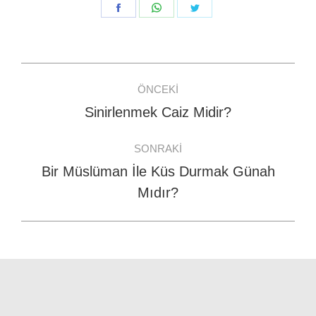
Share
Share
Share
on
on
on
Facebook
WhatsApp
Twitter
Post
ÖNCEKI
navigation
Sinirlenmek Caiz Midir?
Previous
post:
SONRAKI
Bir Müslüman İle Küs Durmak Günah
Next
Mıdır?
post: