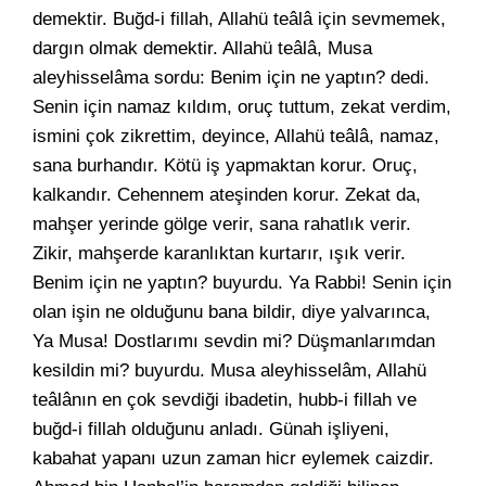
demektir. Buğd-i fillah, Allahü teâlâ için sevmemek,
dargın olmak demektir. Allahü teâlâ, Musa
aleyhisselâma sordu: Benim için ne yaptın? dedi.
Senin için namaz kıldım, oruç tuttum, zekat verdim,
ismini çok zikrettim, deyince, Allahü teâlâ, namaz,
sana burhandır. Kötü iş yapmaktan korur. Oruç,
kalkandır. Cehennem ateşinden korur. Zekat da,
mahşer yerinde gölge verir, sana rahatlık verir.
Zikir, mahşerde karanlıktan kurtarır, ışık verir.
Benim için ne yaptın? buyurdu. Ya Rabbi! Senin için
olan işin ne olduğunu bana bildir, diye yalvarınca,
Ya Musa! Dostlarımı sevdin mi? Düşmanlarımdan
kesildin mi? buyurdu. Musa aleyhisselâm, Allahü
teâlânın en çok sevdiği ibadetin, hubb-i fillah ve
buğd-i fillah olduğunu anladı. Günah işliyeni,
kabahat yapanı uzun zaman hicr eylemek caizdir.