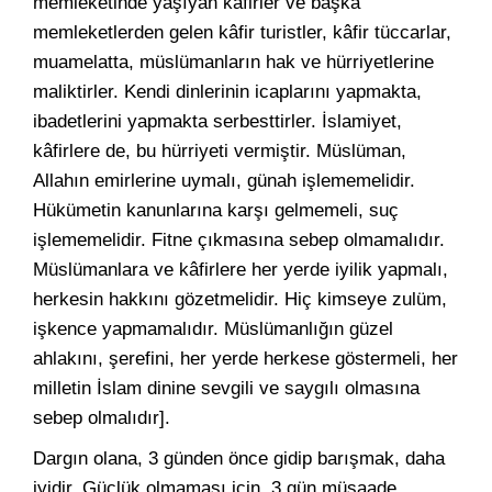
memleketinde yaşıyan kâfirler ve başka
memleketlerden gelen kâfir turistler, kâfir tüccarlar,
muamelatta, müslümanların hak ve hürriyetlerine
maliktirler. Kendi dinlerinin icaplarını yapmakta,
ibadetlerini yapmakta serbesttirler. İslamiyet,
kâfirlere de, bu hürriyeti vermiştir. Müslüman,
Allahın emirlerine uymalı, günah işlememelidir.
Hükümetin kanunlarına karşı gelmemeli, suç
işlememelidir. Fitne çıkmasına sebep olmamalıdır.
Müslümanlara ve kâfirlere her yerde iyilik yapmalı,
herkesin hakkını gözetmelidir. Hiç kimseye zulüm,
işkence yapmamalıdır. Müslümanlığın güzel
ahlakını, şerefini, her yerde herkese göstermeli, her
milletin İslam dinine sevgili ve saygılı olmasına
sebep olmalıdır].
Dargın olana, 3 günden önce gidip barışmak, daha
iyidir. Güçlük olmaması için, 3 gün müsaade