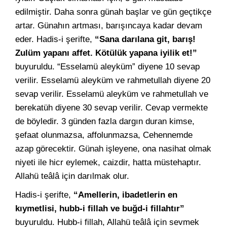
edilmiştir. Daha sonra günah başlar ve gün geçtikçe
artar. Günahın artması, barışıncaya kadar devam
eder. Hadis-i şerifte,
“Sana darılana git, barış!
Zulüm yapanı affet. Kötülük yapana iyilik et!”
buyuruldu. “Esselamü aleyküm” diyene 10 sevap
verilir. Esselamü aleyküm ve rahmetullah diyene 20
sevap verilir. Esselamü aleyküm ve rahmetullah ve
berekatüh diyene 30 sevap verilir. Cevap vermekte
de böyledir. 3 günden fazla dargın duran kimse,
şefaat olunmazsa, affolunmazsa, Cehennemde
azap görecektir. Günah işleyene, ona nasihat olmak
niyeti ile hicr eylemek, caizdir, hatta müstehaptır.
Allahü teâlâ için darılmak olur.
Hadis-i şerifte,
“Amellerin, ibadetlerin en
kıymetlisi, hubb-i fillah ve buğd-i fillahtır”
buyuruldu. Hubb-i fillah, Allahü teâlâ için sevmek