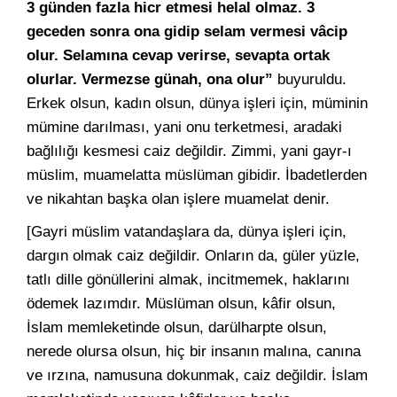
3 günden fazla hicr etmesi helal olmaz. 3
geceden sonra ona gidip selam vermesi vâcip
olur. Selamına cevap verirse, sevapta ortak
olurlar. Vermezse günah, ona olur”
buyuruldu.
Erkek olsun, kadın olsun, dünya işleri için, müminin
mümine darılması, yani onu terketmesi, aradaki
bağlılığı kesmesi caiz değildir. Zimmi, yani gayr-ı
müslim, muamelatta müslüman gibidir. İbadetlerden
ve nikahtan başka olan işlere muamelat denir.
[Gayri müslim vatandaşlara da, dünya işleri için,
dargın olmak caiz değildir. Onların da, güler yüzle,
tatlı dille gönüllerini almak, incitmemek, haklarını
ödemek lazımdır. Müslüman olsun, kâfir olsun,
İslam memleketinde olsun, darülharpte olsun,
nerede olursa olsun, hiç bir insanın malına, canına
ve ırzına, namusuna dokunmak, caiz değildir. İslam