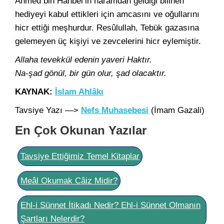
Ahmed bin Hanbel’in haramdan geldiği bilinen
hediyeyi kabul ettikleri için amcasını ve oğullarını
hicr ettiği meşhurdur. Resûlullah, Tebük gazasına
gelemeyen üç kişiyi ve zevcelerini hicr eylemiştir.
Allaha tevekkül edenin yaveri Haktır.
Na-şad gönül, bir gün olur, şad olacaktır.
KAYNAK:
İslam Ahlâkı
Tavsiye Yazı —>
Nefs Muhasebesi
(İmam Gazali)
En Çok Okunan Yazılar
Tavsiye Ettiğimiz Temel Kitaplar
Meâl Okumak Câiz Midir?
Ehl-i Sünnet İtikadı Nedir? Ehl-i Sünnet Olmanın
Şartları Nelerdir?