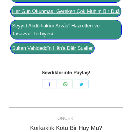
Her Gün Okunması Gereken Çok Mühim Bir Duâ
Seyyid Abdülhakîm Arvâsî Hazretleri ve
Tasavvuf Terbiyesi
Sultan Vahideddîn Hân'a Dâir Sualler
Sevdiklerinle Paylaş!
Share
Share
Share
on
on
on
Facebook
WhatsApp
Twitter
Post
ÖNCEKI
navigation
Korkaklık Kötü Bir Huy Mu?
Previous