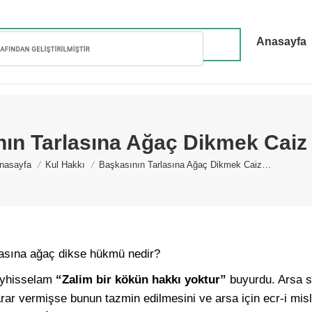
Anasayfa
ın Tarlasına Ağaç Dikmek Caiz
ou are here:
nasayfa
Kul Hakkı
Başkasının Tarlasına Ağaç Dikmek Caiz…
asına ağaç dikse hükmü nedir?
leyhisselam
“Zalim bir kökün hakkı yoktur”
buyurdu. Arsa sa
rar vermişse bunun tazmin edilmesini ve arsa için ecr-i mis