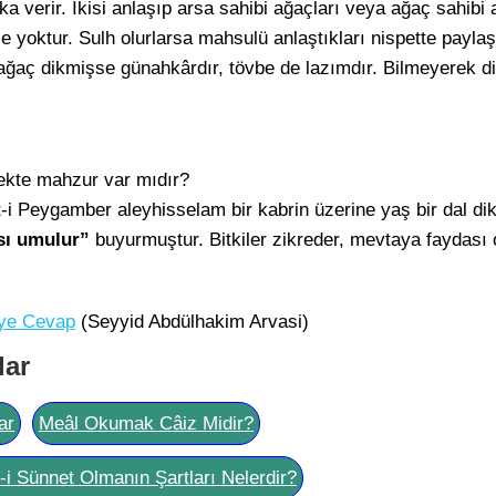
a verir. İkisi anlaşıp arsa sahibi ağaçları veya ağaç sahibi ar
 yoktur. Sulh olurlarsa mahsulü anlaştıkları nispette paylaş
 ağaç dikmişse günahkârdır, tövbe de lazımdır. Bilmeyerek 
ekte mahzur var mıdır?
t-i Peygamber aleyhisselam bir kabrin üzerine yaş bir dal d
sı umulur”
buyurmuştur. Bitkiler zikreder, mevtaya faydası o
liye Cevap
(Seyyid Abdülhakim Arvasi)
lar
ar
Meâl Okumak Câiz Midir?
l-i Sünnet Olmanın Şartları Nelerdir?