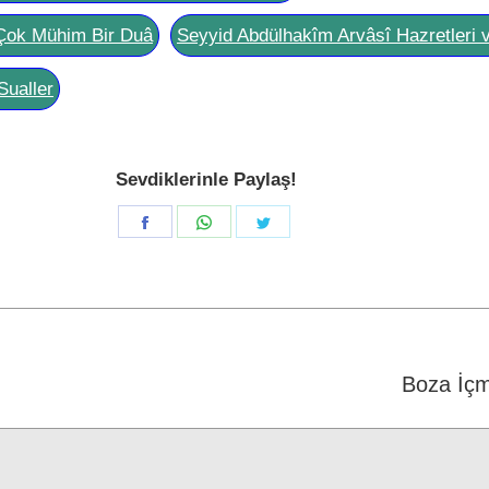
Çok Mühim Bir Duâ
Seyyid Abdülhakîm Arvâsî Hazretleri 
Sualler
Sevdiklerinle Paylaş!
Share
Share
Share
on
on
on
Facebook
WhatsApp
Twitter
Next
Boza İç
post: