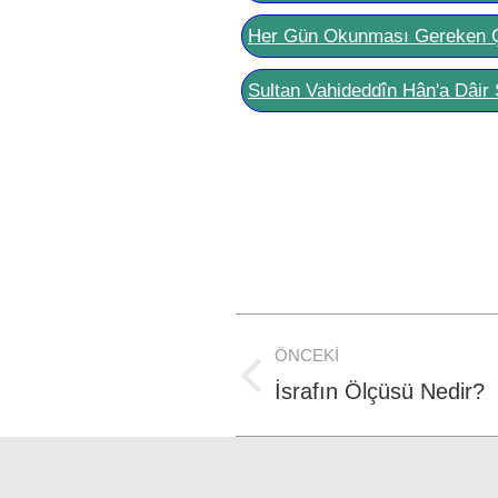
Her Gün Okunması Gereken 
Sultan Vahideddîn Hân'a Dâir 
Post
ÖNCEKI
navigation
Previous
İsrafın Ölçüsü Nedir?
post: