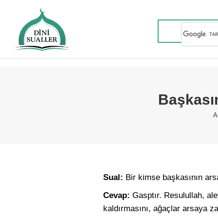
Başkasın
Y
A
Sual:
Bir kimse başkasının ars
Cevap:
Gasptır. Resulullah, a
kaldırmasını, ağaçlar arsaya za