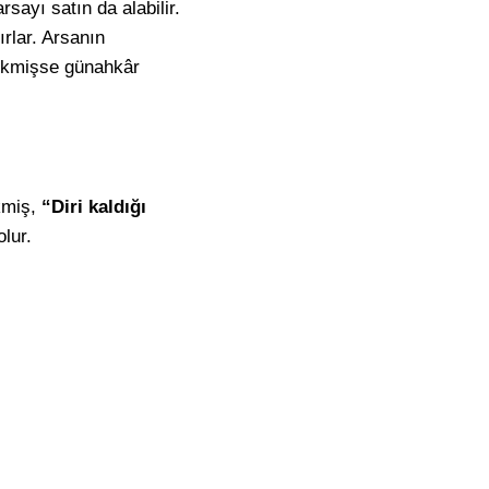
sayı satın da alabilir.
ırlar. Arsanın
dikmişse günahkâr
ikmiş,
“Diri kaldığı
lur.