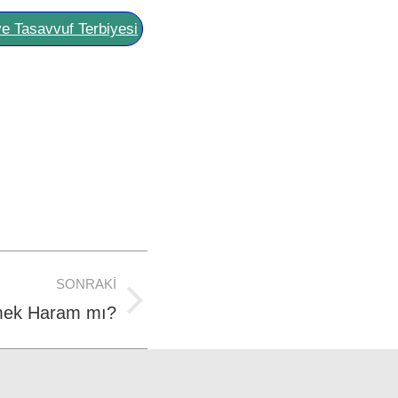
ve Tasavvuf Terbiyesi
SONRAKI
mek Haram mı?