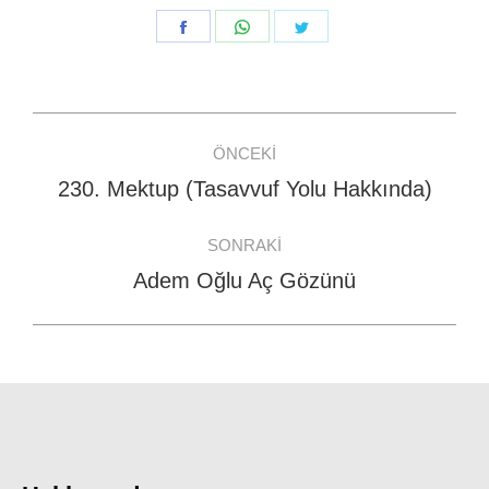
Share
Share
Share
on
on
on
Facebook
WhatsApp
Twitter
Post
ÖNCEKI
navigation
230. Mektup (Tasavvuf Yolu Hakkında)
Previous
post:
SONRAKI
Adem Oğlu Aç Gözünü
Next
post: