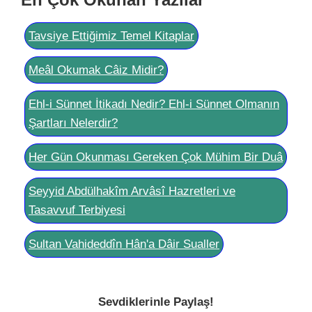
Tavsiye Ettiğimiz Temel Kitaplar
Meâl Okumak Câiz Midir?
Ehl-i Sünnet İtikadı Nedir? Ehl-i Sünnet Olmanın
Şartları Nelerdir?
Her Gün Okunması Gereken Çok Mühim Bir Duâ
Seyyid Abdülhakîm Arvâsî Hazretleri ve
Tasavvuf Terbiyesi
Sultan Vahideddîn Hân'a Dâir Sualler
Sevdiklerinle Paylaş!