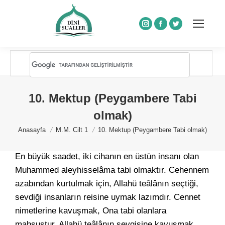
Instagram
Facebook
Twitter
10. Mektup (Peygambere Tabi
olmak)
You are here:
Anasayfa
M.M. Cilt 1
10. Mektup (Peygambere Tabi olmak)
En büyük saadet, iki cihanın en üstün insanı olan
Muhammed aleyhisselâma tabi olmaktır. Cehennem
azabından kurtulmak için, Allahü teâlânın seçtiği,
sevdiği insanların reisine uymak lazımdır. Cennet
nimetlerine kavuşmak, Ona tabi olanlara
mahsustur. Allahü teâlânın sevgisine kavuşmak