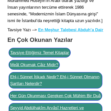
Muhammed Hüseyin’in Arabî olarak yazdığı ve
İnsan yayınlarının tercüme ettirerek 1986
senesinde, “Modernizmin İslam Dünyasına girişi”
ismi ile İstanbul’da neşrettiği kitapta uzun yazılıdır.]
Tavsiye Yazı –>
En Meşhur Talebesi Abduh’a Dair
En Çok Okunan Yazılar
Tavsiye Ettiğimiz Temel Kitaplar
Meâl Okumak Câiz Midir?
Ehl-i Sünnet İtikadı Nedir? Ehl-i Sünnet Olmanın
Şartları Nelerdir?
Her Gün Okunması Gereken Çok Mühim Bir Duâ
Seyyid Abdülhakîm Arvâsî Hazretleri ve