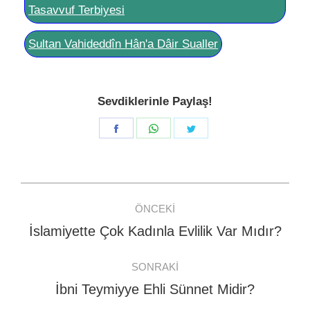
Tasavvuf Terbiyesi
Sultan Vahideddîn Hân'a Dâir Sualler
Sevdiklerinle Paylaş!
Share
Share
Share
on
on
on
Facebook
WhatsApp
Twitter
Post
ÖNCEKI
navigation
İslamiyette Çok Kadınla Evlilik Var Mıdır?
Previous
post:
SONRAKI
İbni Teymiyye Ehli Sünnet Midir?
Next
post: