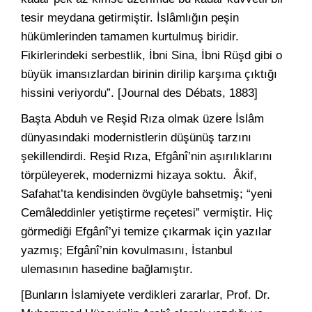
tesir meydana getirmiştir. İslâmlığın peşin
hükümlerinden tamamen kurtulmuş biridir.
Fikirlerindeki serbestlik, İbni Sina, İbni Rüşd gibi o
büyük imansızlardan birinin dirilip karşıma çıktığı
hissini veriyordu”. [Journal des Débats, 1883]
Başta Abduh ve Reşid Rıza olmak üzere İslâm
dünyasındaki modernistlerin düşünüş tarzını
şekillendirdi. Reşid Rıza, Efgânî’nin aşırılıklarını
törpüleyerek, modernizmi hizaya soktu. Âkif,
Safahat’ta kendisinden övgüyle bahsetmiş; “yeni
Cemâleddinler yetiştirme reçetesi” vermiştir.
Hiç
görmediği Efgânî’yi temize çıkarmak için yazılar
yazmış; Efgânî’nin kovulmasını, İstanbul
ulemasının hasedine bağlamıştır.
[Bunların İslamiyete verdikleri zararlar, Prof. Dr.