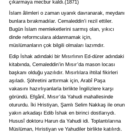
çıkarmaya mecbur kaldı.(1871)
İslam âlimleri o zaman uyanık davranarak, meydanı
bunlara bırakmadılar. Cemaleddin’i rezil ettiler.
Bugün İslam memleketlerini sarmış olan, yıkıcı
dinde reformculara aldanmamak için,
müslümanların çok bilgili olmaları lazımdır.
Edip İshak adındaki bir Mısırlının Ed-dürer adındaki
kitabında, Cemaleddin’in Mısır’da mason locası
başkanı olduğu yazılıdır. Mısırlılara ihtilal fikirleri
aşıladı. Şöhretini arttırmak için, Arabî Paşa
vakasını hazırlıyanlarla birlikte İngilizlere karşı
göründü. Efgânî, Mısır’da Yahudi mahallesinde
otururdu. İki Hristiyan, Şamlı Selim Nakkaş ile onun
yakın arkadaşı Edib İshak en birinci dostlarıydı.
Hususî doktoru Harun da Yahudi idi. Toplantılarına
Müslüman, Hıristiyan ve Yahudiler birlikte katılırdı.