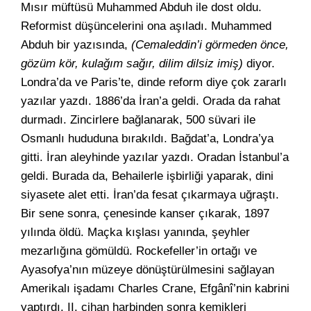
Mısır müftüsü Muhammed Abduh ile dost oldu.
Reformist düşüncelerini ona aşıladı. Muhammed
Abduh bir yazısında,
(Cemaleddin’i görmeden önce,
gözüm kör, kulağım sağır, dilim dilsiz imiş)
diyor.
Londra’da ve Paris’te, dinde reform diye çok zararlı
yazılar yazdı. 1886’da İran’a geldi. Orada da rahat
durmadı. Zincirlere bağlanarak, 500 süvari ile
Osmanlı hududuna bırakıldı. Bağdat’a, Londra’ya
gitti. İran aleyhinde yazılar yazdı. Oradan İstanbul’a
geldi. Burada da, Behailerle işbirliği yaparak, dini
siyasete alet etti. İran’da fesat çıkarmaya uğraştı.
Bir sene sonra, çenesinde kanser çıkarak, 1897
yılında öldü. Maçka kışlası yanında, şeyhler
mezarlığına gömüldü. Rockefeller’in ortağı ve
Ayasofya’nın müzeye dönüştürülmesini sağlayan
Amerikalı işadamı Charles Crane, Efgânî’nin kabrini
yaptırdı. II. cihan harbinden sonra kemikleri