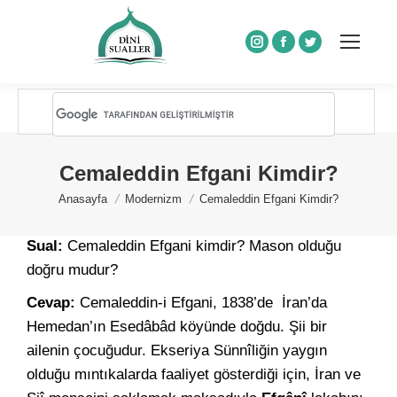
Instagram
Facebook
Twitter
Cemaleddin Efgani Kimdir?
You are here:
Anasayfa
Modernizm
Cemaleddin Efgani Kimdir?
Sual:
Cemaleddin Efgani kimdir? Mason olduğu
doğru mudur?
Cevap:
Cemaleddin-i Efgani, 1838’de İran’da
Hemedan’ın Esedâbâd köyünde doğdu. Şii bir
ailenin çocuğudur. Ekseriya Sünnîliğin yaygın
olduğu mıntıkalarda faaliyet gösterdiği için, İran ve