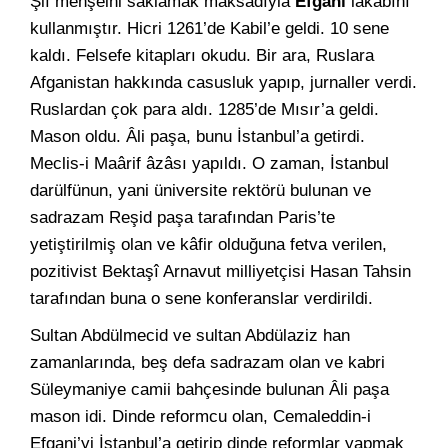
Şiî menşeini saklamak maksadıyla
Efgânî
lakabını
kullanmıştır. Hicri 1261’de Kabil’e geldi. 10 sene
kaldı. Felsefe kitapları okudu. Bir ara, Ruslara
Afganistan hakkında casusluk yapıp, jurnaller verdi.
Ruslardan çok para aldı. 1285’de Mısır’a geldi.
Mason oldu. Âli paşa, bunu İstanbul’a getirdi.
Meclis-i Maârif âzâsı yapıldı. O zaman, İstanbul
darülfünun, yani üniversite rektörü bulunan ve
sadrazam Reşid paşa tarafından Paris’te
yetiştirilmiş olan ve kâfir olduğuna fetva verilen,
pozitivist Bektaşî Arnavut milliyetçisi Hasan Tahsin
tarafından buna o sene konferanslar verdirildi.
Sultan Abdülmecid ve sultan Abdülaziz han
zamanlarında, beş defa sadrazam olan ve kabri
Süleymaniye camii bahçesinde bulunan Âli paşa
mason idi. Dinde reformcu olan, Cemaleddin-i
Efgani’yi İstanbul’a getirip dinde reformlar yapmak