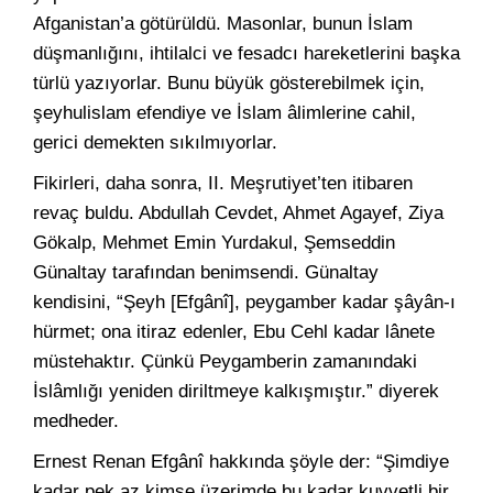
Afganistan’a götürüldü. Masonlar, bunun İslam
düşmanlığını, ihtilalci ve fesadcı hareketlerini başka
türlü yazıyorlar. Bunu büyük gösterebilmek için,
şeyhulislam efendiye ve İslam âlimlerine cahil,
gerici demekten sıkılmıyorlar.
Fikirleri, daha sonra, II. Meşrutiyet’ten itibaren
revaç buldu. Abdullah Cevdet, Ahmet Agayef, Ziya
Gökalp, Mehmet Emin Yurdakul, Şemseddin
Günaltay tarafından benimsendi. Günaltay
kendisini, “Şeyh [Efgânî], peygamber kadar şâyân-ı
hürmet; ona itiraz edenler, Ebu Cehl kadar lânete
müstehaktır. Çünkü Peygamberin zamanındaki
İslâmlığı yeniden diriltmeye kalkışmıştır.” diyerek
medheder.
Ernest Renan Efgânî hakkında şöyle der: “Şimdiye
kadar pek az kimse üzerimde bu kadar kuvvetli bir