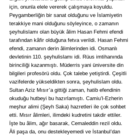
için, onunla elele vererek çalışmaya koyuldu.
Peygamberliğin bir sanat olduğunu ve İslamiyetin
terakkiye mani olduğunu söyleyince, o zamanın
şeyhulislamı olan büyük âlim Hasan Fehmi efendi
tarafından kâfir olduğuna fetva verildi. Hasan Fehmi
efendi, zamanın derin âlimlerinden idi. Osmanlı
devletinin 110. şeyhulislamı idi. Rüus imtihanında
birinciliği kazanmıştı. Müderris yani üniversite din
bilgileri profesörü oldu. Çok talebe yetiştirdi. Çeşitli
vazifelerde yükseldikten sonra, şeyhulislam oldu.
Sultan Aziz Mısır’a gittiği zaman, hatib efendinin
okuduğu hutbeyi bu hazırlamıştı. Camiu’l-Ezherin
meşhur alimi (Şeyh Saka) hazretleri ile çok sohbet
etti. Mısır âlimleri, ilimdeki kudretini takdir ettiler.
İşte bu âlim, ağır basarak, Cemaleddin rezil oldu.
Âli paşa da, onu destekleyemedi ve İstanbul’dan