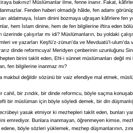
tiraya bakınız! Müslümanlar ilme, fenne inanır. Fakat, kâfirl
ldanmazlar. Fenden haberi olmadığı hâlde, fen adamı görünüp,
ları aldatmaya, İslam dinini bozmaya uğraşan kâfirlere fen 
lar, hem İslam dinine, hem de fen bilgilerine iftira eden böl
 üzerinde çalışırlar mı idi? Müslümanların, bu yoldaki çalışm
isimleri ve yazarları Keşfü’z-zünun’da ve Mevduatü’l-ulum’da
orarız dinde reformcuya! Meridyen çenberinin uzunluğunu Si
epten birini taklit eden, Ehl-i sünnet müslümanları değil mi 
an, fen bilgilerine inanmaz mı?
fya makbul değildir sözünü bir vaiz efendiye mal etmek, müslü
ir cahil, bir zındık, bir dinde reformcu, böyle saçma konuşabil
efli bir müslüman için böyle söyledi demek, bir din düşmanlığ
tecrübeyi yasak etmiyor ki mezhepleri taklit eden, bunları y
lerini emrediyor. Bunlara inanmayan, öğrenmeyen kimse, mez
t edene, böyle sözleri yüklemek, mezhep düşmanlarının, zın