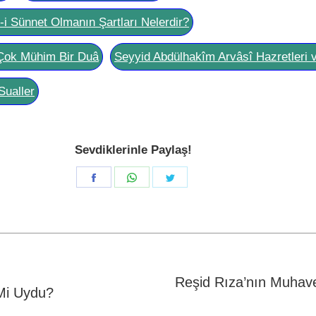
l-i Sünnet Olmanın Şartları Nelerdir?
Çok Mühim Bir Duâ
Seyyid Abdülhakîm Arvâsî Hazretleri 
Sualler
Sevdiklerinle Paylaş!
Share
Share
Share
on
on
on
Facebook
WhatsApp
Twitter
Reşid Rıza’nın Muhave
 Mi Uydu?
Next
post: