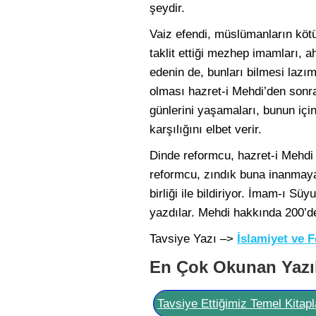
şeydir.
Vaiz efendi, müslümanların kötü
taklit ettiği mezhep imamları, ah
edenin de, bunları bilmesi lazım
olması hazret-i Mehdi’den sonr
günlerini yaşamaları, bunun içi
karşılığını elbet verir.
Dinde reformcu, hazret-i Mehdi
reformcu, zındık buna inanmayab
birliği ile bildiriyor. İmam-ı Sü
yazdılar. Mehdi hakkında 200’den
Tavsiye Yazı –>
İslamiyet ve 
En Çok Okunan Yazı
Tavsiye Ettiğimiz Temel Kitapl