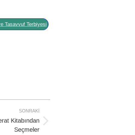
ve Tasavvuf Terbiyesi
SONRAKI
rat Kitabından
Seçmeler