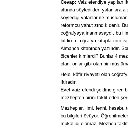
Cevap:
Vaiz efendiye yapılan if
altında söyledikleri yalanlara a
söylediği yalanlar ile müslüman
reformcu yahut zındık denir. Bun
coğrafyaya inanmasaydı, bu ilim
bildiren coğrafya kitaplarının 
Almanca kitabında yazılıdır. S
ölçenler kimlerdi? Bunlar 4 mezh
olan, onlar gibi olan bir müslüm
Hele, kâfir rivayeti olan coğra
iftiradır.
Evet vaiz efendi şekline giren b
mezhepten birini taklit eden şer
Mezhepler, ilmi, fenni, hesabı, 
bu bilgileri övüyor. Öğrenilme
mukallidi olamaz. Mezhep takli