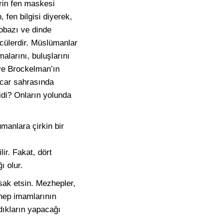
erin fen maskesi
 fen bilgisi diyerek,
yobazı ve dinde
ücülerdir. Müslümanlar
alarını, buluşlarını
 ve Brockelman’ın
ncar sahrasında
idi? Onların yolunda
manlara çirkin bir
ir. Fakat, dört
ı olur.
asak etsin. Mezhepler,
hep imamlarının
dıkların yapacağı