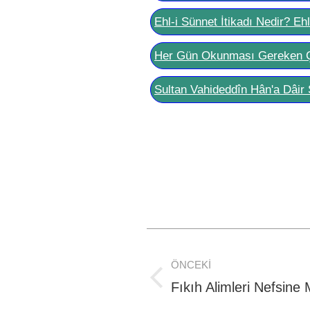
Ehl-i Sünnet İtikadı Nedir? Eh
Her Gün Okunması Gereken 
Sultan Vahideddîn Hân'a Dâir 
Post
ÖNCEKI
navigation
Previous
Fıkıh Alimleri Nefsine
post: