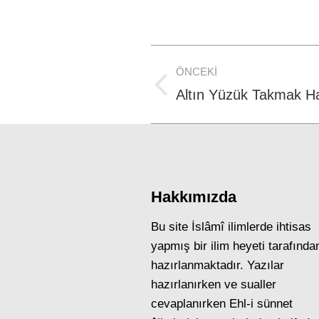
Post
ÖNCEKI
navigation
Previous
Altın Yüzük Takmak 
post:
Hakkımızda
Bu site İslâmî ilimlerde ihtisas
yapmış bir ilim heyeti tarafında
hazırlanmaktadır. Yazılar
hazırlanırken ve sualler
cevaplanırken Ehl-i sünnet