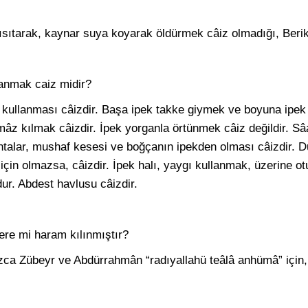
sıtarak, kaynar suya koyarak öldürmek câiz olmadığı, Berika
lanmak caiz midir?
ik kullanması câizdir. Başa ipek takke giymek ve boyuna ip
z kılmak câizdir. İpek yorganla örtünmek câiz değildir. Sâa
antalar, mushaf kesesi ve boğçanın ipekden olması câizdir. 
t için olmazsa, câizdir. İpek halı, yaygı kullanmak, üzerine o
ur. Abdest havlusu câizdir.
re mi haram kılınmıştır?
zca Zübeyr ve Abdürrahmân “radıyallahü teâlâ anhümâ” için