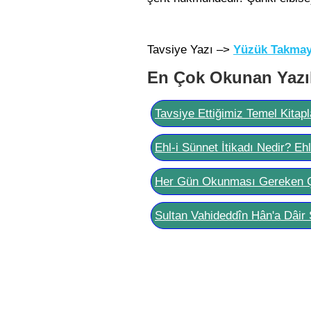
Tavsiye Yazı –>
Yüzük Takmaya
En Çok Okunan Yazı
Tavsiye Ettiğimiz Temel Kitapl
Ehl-i Sünnet İtikadı Nedir? Eh
Her Gün Okunması Gereken 
Sultan Vahideddîn Hân'a Dâir 