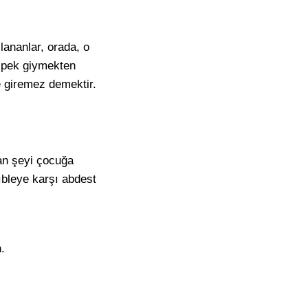
lananlar, orada, o
ipek
giymekten
e giremez demektir.
an şeyi çocuğa
kıbleye karşı abdest
.