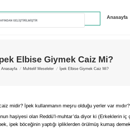
Anasayfa
İpek Elbise Giymek Caiz Mi?
You are here:
Anasayfa
Muhtelif Meseleler
İpek Elbise Giymek Caiz Mi?
caiz midir? İpek kullanmanın meşru olduğu yerler var mıdır
nun haşiyesi olan Reddü’l-muhtar’da diyor ki (Erkeklerin iç 
pek, ipek böceğinin yaptığı ipliklerden örülmüş kumaş demekt