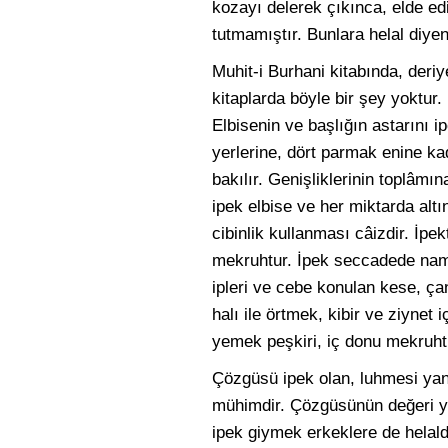
kozayı delerek çıkınca, elde edil
tutmamıştır. Bunlara helal diyen
Muhit-i Burhani kitabında, deriy
kitaplarda böyle bir şey yoktur
Elbisenin ve başlığın astarını 
yerlerine, dört parmak enine kada
bakılır. Genişliklerinin toplâmı
ipek elbise ve her miktarda altı
cibinlik kullanması câizdir. İp
mekruhtur. İpek seccadede namaz
ipleri ve cebe konulan kese, ça
halı ile örtmek, kibir ve ziynet
yemek peşkiri, iç donu mekruhtu
Çözgüsü ipek olan, luhmesi yani
mühimdir. Çözgüsünün değeri yok
ipek giymek erkeklere de helald