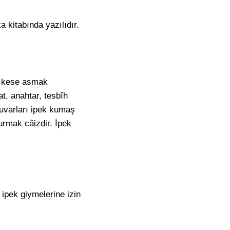
 kitabında yazılıdır.
ek kese asmak
t, anahtar, tesbîh
Duvarları ipek kumaş
turmak câizdir. İpek
,
ipek
giymelerine izin