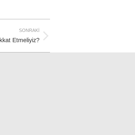
SONRAKI
kkat Etmeliyiz?