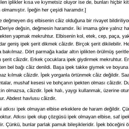
en iplikler kısa ve kıymetsiz oluyor ise de, bunları hiçbir kit
 olmamıştır. İpeğin her çeşidi haramdır.]
e değmeyen dış elbisenin câiz olduğuna bir rivayet bildiriliyo
. Deriye değsin, değmesin haramdır. İki imama göre yalnız ha
ipekten yapmak mekruhtur. Elbisenin kol, etek, cep, paça, yak
r geniş ipek şerit dikmek câizdir. Birçok şerit dikilebilir. He
na bakılmaz. Dört parmağa kadar altın iplikten örülmüş şeritle
n şerit câizdir. Erkek çocuklara ipek giydirmek mekruhtur. Er
ekten bel bağı câiz denildi. Başa ipek takke giymek ve boyu
 kılmak câizdir. İpek yorganla örtünmek câiz değildir. Saat
ntalar, mushaf kesesi ve bohçanın ipekten olması câizdir. D
 için olmazsa, câizdir. İpek halı, yaygı kullanmak, üzerine otu
r. Abdest havlusu câizdir.
 atkısı ipek olmayan elbise erkeklere de haram değildir. Ç
tur. Atkısı ipek olup çözgüsü ipek olmayan elbise, saf ipek
ir. Çünkü, bunlar parlak pamuk bileşikleridir. İpek böceğini 