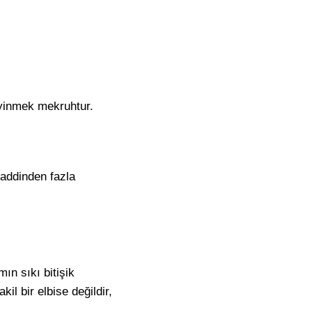
giyinmek mekruhtur.
haddinden fazla
ın sıkı bitişik
il bir elbise değildir,