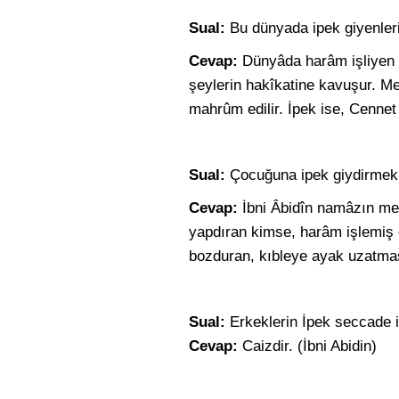
Sual:
Bu dünyada ipek giyenler
Cevap:
Dünyâda harâm işliyen k
şeylerin hakîkatine kavuşur. Me
mahrûm edilir.
İpek
ise, Cennet 
Sual:
Çocuğuna ipek giydirmek 
Cevap:
İbni Âbidîn namâzın me
yapdıran kimse, harâm işlemiş 
bozduran, kıbleye ayak uzatmas
Sual:
Erkeklerin İpek seccade il
Cevap:
Caizdir. (İbni Abidin)