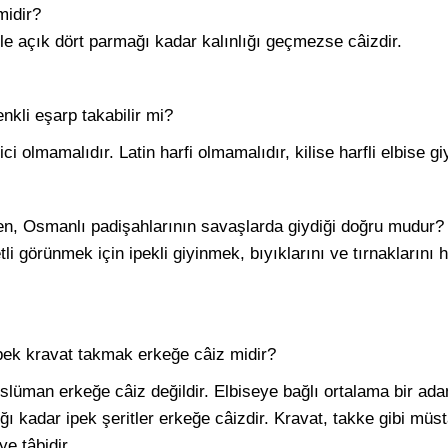
midir?
le açık dört parmağı kadar kalınlığı geçmezse câizdir.
enkli eşarp takabilir mi?
ci olmamalıdır. Latin harfi olmamalıdır, kilise harfli elbise 
en, Osmanlı padişahlarının savaşlarda giydiği doğru mudur?
görünmek için ipekli giyinmek, bıyıklarını ve tırnaklarını 
pek kravat takmak erkeğe câiz midir?
slüman erkeğe câiz değildir. Elbiseye bağlı ortalama bir adam
ı kadar ipek şeritler erkeğe câizdir. Kravat, takke gibi müstak
e tâbidir.