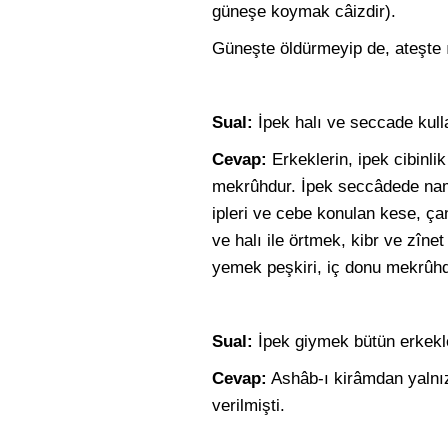
güneşe koymak câizdir).
Güneşte öldürmeyip de, ateşte ı
Sual:
İpek halı ve seccade kul
Cevap:
Erkeklerin, ipek cibinl
mekrûhdur. İpek seccâdede namâ
ipleri ve cebe konulan kese, ç
ve halı ile örtmek, kibr ve zîne
yemek peşkiri, iç donu mekrûhd
Sual:
İpek giymek bütün erkekle
Cevap:
Ashâb-ı kirâmdan yalnı
verilmişti.