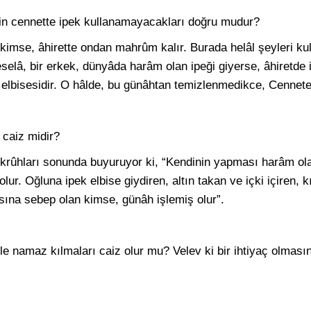
in cennette ipek kullanamayacakları doğru mudur?
imse, âhirette ondan mahrûm kalır. Burada helâl şeyleri kul
selâ, bir erkek, dünyâda harâm olan ipeği giyerse, âhiretde
elbisesidir. O hâlde, bu günâhtan temizlenmedikce, Cennet
caiz midir?
krûhları sonunda buyuruyor ki, “Kendinin yapması harâm ol
olur. Oğluna
ipek
elbise giydiren, altın takan ve içki içiren, 
ına sebep olan kimse, günâh işlemiş olur”.
e namaz kılmaları caiz olur mu? Velev ki bir ihtiyaç olmasın