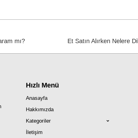
on
on
on
Facebook
WhatsApp
Twitter
Haram mı?
Next
Et Satın Alırken Nelere Di
post:
Hızlı Menü
Anasayfa
n
Hakkımızda
Kategoriler
İletişim