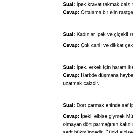
Sual:
İpek kravat takmak caiz 
Cevap:
Ortalama bir elin rastge
Sual:
Kadınlar ipek ve çiçekli r
Cevap:
Çok canlı ve dikkat çeki
Sual:
İpek, erkek için haram ik
Cevap:
Harbde düşmana heybetli 
uzatmak caizdir.
Sual:
Dört parmak eninde saf i
Cevap:
İpekli elbise giymek Mü
olmayan dört parmağının kalınlığ
şerit hükmündedir. Çünki elbisey