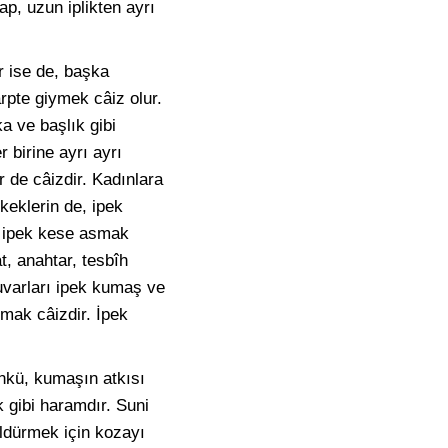
ap, uzun iplikten ayrı
r ise de, başka
rpte giymek câiz olur.
a ve başlık gibi
r birine ayrı ayrı
r de câizdir. Kadınlara
keklerin de, ipek
na ipek kese asmak
, anahtar, tesbîh
uvarları ipek kumaş ve
rmak câizdir. İpek
ünkü, kumaşın atkısı
 gibi haramdır. Suni
öldürmek için kozayı