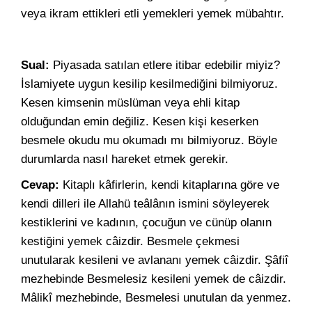
veya ikram ettikleri etli yemekleri yemek mübahtır.
Sual:
Piyasada satılan etlere itibar edebilir miyiz?
İslamiyete uygun kesilip kesilmediğini bilmiyoruz.
Kesen kimsenin müslüman veya ehli kitap
olduğundan emin değiliz. Kesen kişi keserken
besmele okudu mu okumadı mı bilmiyoruz. Böyle
durumlarda nasıl hareket etmek gerekir.
Cevap:
Kitaplı kâfirlerin, kendi kitaplarına göre ve
kendi dilleri ile Allahü teâlânın ismini söyleyerek
kestiklerini ve kadının, çocuğun ve cünüp olanın
kestiğini yemek câizdir. Besmele çekmesi
unutularak kesileni ve avlananı yemek câizdir. Şâfiî
mezhebinde Besmelesiz kesileni yemek de câizdir.
Mâlikî mezhebinde, Besmelesi unutulan da yenmez.