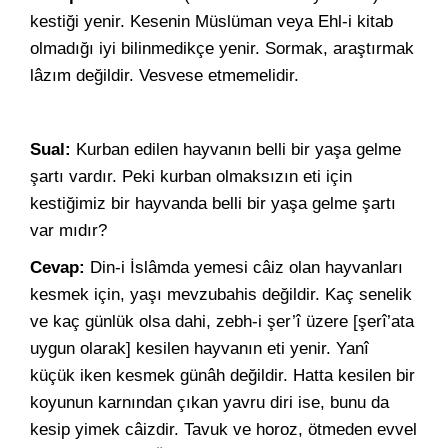
kestiği yenir. Kesenin Müslüman veya Ehl-i kitab
olmadığı iyi bilinmedikçe yenir. Sormak, araştırmak
lâzım değildir. Vesvese etmemelidir.
Sual:
Kurban edilen hayvanın belli bir yaşa gelme
şartı vardır. Peki kurban olmaksızın eti için
kestiğimiz bir hayvanda belli bir yaşa gelme şartı
var mıdır?
Cevap:
Din-i İslâmda yemesi câiz olan hayvanları
kesmek için, yaşı mevzubahis değildir. Kaç senelik
ve kaç günlük olsa dahi, zebh-i şer’î üzere [şerî’ata
uygun olarak] kesilen hayvanın eti yenir. Yanî
küçük iken kesmek günâh değildir. Hatta kesilen bir
koyunun karnından çıkan yavru diri ise, bunu da
kesip yimek câizdir. Tavuk ve horoz, ötmeden evvel