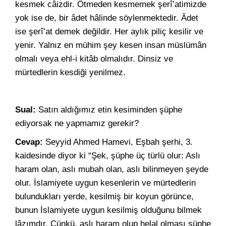
kesmek câizdir. Ötmeden kesmemek şerî’atimizde
yok ise de, bir âdet hâlinde söylenmektedir. Âdet
ise şerî’at demek değildir. Her aylık piliç kesilir ve
yenir. Yalnız en mühim şey kesen insan müslümân
olmalı veya ehl-i kitâb olmalıdır. Dinsiz ve
mürtedlerin kesdiği yenilmez.
Sual:
Satın aldığımız etin kesiminden şüphe
ediyorsak ne yapmamız gerekir?
Cevap:
Seyyid Ahmed Hamevi, Eşbah şerhi, 3.
kaidesinde diyor ki “Şek, şüphe üç türlü olur: Aslı
haram olan, aslı mubah olan, aslı bilinmeyen şeyde
olur. İslamiyete uygun kesenlerin ve mürtedlerin
bulundukları yerde, kesilmiş bir koyun görünce,
bunun İslamiyete uygun kesilmiş olduğunu bilmek
lâzımdır. Çünkü, aslı haram olup helal olması şüphe