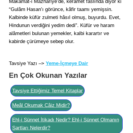
Makamat-i Mazhariye’de, kerâmet faslında diyor ki
“Gulâm Hasan’ı görünce, kâfir taamı yemişsin.
Kalbinde küfür zulmeti hâsıl olmuş, buyurdu. Evet,
Hindunun verdiğini yedim dedi”. Küfür ve haram
alâmetleri bulunan yemekler, kalbi karartır ve
kabirde çürümeye sebep olur.
Tavsiye Yazı –>
Yeme-İçmeye Dair
En Çok Okunan Yazılar
Tavsiye Ettiğimiz Temel Kitaplar
Meâl Okumak Câiz Midir?
Ehl-i Sünnet İtikadı Nedir? Ehl-i Sünnet Olmanın
Şartları Nelerdir?