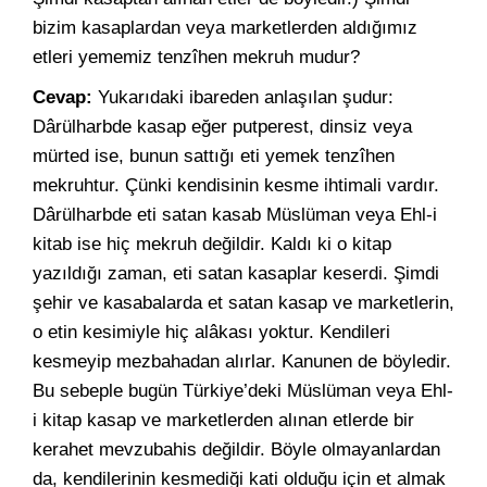
bizim kasaplardan veya marketlerden aldığımız
etleri yememiz tenzîhen mekruh mudur?
Cevap:
Yukarıdaki ibareden anlaşılan şudur:
Dârülharbde kasap eğer putperest, dinsiz veya
mürted ise, bunun sattığı eti yemek tenzîhen
mekruhtur. Çünki kendisinin kesme ihtimali vardır.
Dârülharbde eti satan kasab Müslüman veya Ehl-i
kitab ise hiç mekruh değildir. Kaldı ki o kitap
yazıldığı zaman, eti satan kasaplar keserdi. Şimdi
şehir ve kasabalarda et satan kasap ve marketlerin,
o etin kesimiyle hiç alâkası yoktur. Kendileri
kesmeyip mezbahadan alırlar. Kanunen de böyledir.
Bu sebeple bugün Türkiye’deki Müslüman veya Ehl-
i kitap kasap ve marketlerden alınan etlerde bir
kerahet mevzubahis değildir. Böyle olmayanlardan
da, kendilerinin kesmediği kati olduğu için et almak