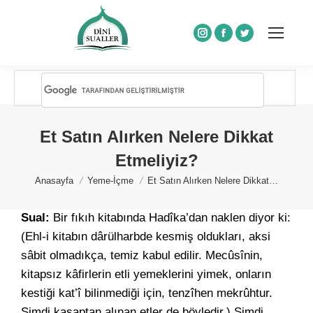
Instagram
Facebook
Twitter
Et Satın Alırken Nelere Dikkat
Etmeliyiz?
You are here:
Anasayfa
Yeme-İçme
Et Satın Alırken Nelere Dikkat…
Sual:
Bir fıkıh kitabında Hadîka’dan naklen diyor ki:
(Ehl-i kitabın dârülharbde kesmiş oldukları, aksi
sâbit olmadıkça, temiz kabul edilir. Mecûsînin,
kitapsız kâfirlerin etli yemeklerini yimek, onların
kestiği kat’î bilinmediği için, tenzîhen mekrûhtur.
Şimdi kasaptan alınan etler de böyledir.) Şimdi