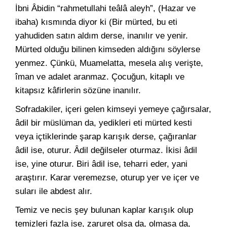
İbni Âbidin “rahmetullahi teâlâ aleyh”, (Hazar ve
ibaha) kısmında diyor ki (Bir mürted, bu eti
yahudiden satın aldım derse, inanılır ve yenir.
Mürted olduğu bilinen kimseden aldığını söylerse
yenmez. Çünkü, Muamelatta, mesela alış verişte,
îman ve adalet aranmaz. Çocuğun, kitaplı ve
kitapsız kâfirlerin sözüne inanılır.
Sofradakiler, içeri gelen kimseyi yemeye çağırsalar,
âdil bir müslüman da, yedikleri eti mürted kesti
veya içtiklerinde şarap karışık derse, çağıranlar
âdil ise, oturur. Âdil değilseler oturmaz. İkisi âdil
ise, yine oturur. Biri âdil ise, teharri eder, yani
araştırır. Karar veremezse, oturup yer ve içer ve
suları ile abdest alır.
Temiz ve necis şey bulunan kaplar karışık olup
temizleri fazla ise, zaruret olsa da, olmasa da,