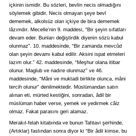
içkinin ismidir. Bu sözleri, bevlin necis olmadığını
söylemek gibidir. Necis olmayan şeye bevl
dememek, alkolsüz olan içkiye de bira dememek
lâzımdır. Mecelle’nin 9. maddesi, “Bir şeyin sıfatları
devam eder. Bunları değiştirdik diyenin sözü kabul
olunmaz”. 10. maddesinde, “Bir zamanda mevcûd
olan şeyin devamı kabul edilir. Aksini ispat etmeleri
lazım olur.” 42. maddesinde, “Meşhur olana itibar
olunur. Maglub ve nadıre olunmaz” ve 46.
maddesinde, “Mâni ve muktadi birlikte olunca, mâni
tercih olunur” denilmektedir. Müslümandan satın
alınan eti, mürted kestiğini, sonradan, âdil bir
müslüman haber verse, yemek ve yedirmek câiz
olmaz. Fakat parasını geri alamaz.
Merakıl-felah kitabında ve bunun Tahtavi şerhinde,
(Artıklar) faslından sonra diyor ki “Bir âdil kimse, bu