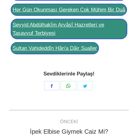
Her Gün Okunması Gereken Çok Mühim Bir Duâ
Seyyid Abdülhakîm Arvâsî Hazretleri ve
Tasavvuf Terbiyesi
Sultan Vahideddîn Hân'a Dâir Sualler
Sevdiklerinle Paylaş!
Share
Share
Share
on
on
on
Facebook
WhatsApp
Twitter
Post
ÖNCEKI
navigation
İpek Elbise Giymek Caiz Mi?
Previous