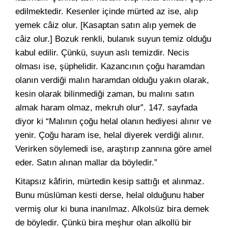
edilmektedir. Kesenler içinde mürted az ise, alıp
yemek câiz olur. [Kasaptan satın alıp yemek de
câiz olur.] Bozuk renkli, bulanık suyun temiz olduğu
kabul edilir. Çünkü, suyun aslı temizdir. Necis
olması ise, şüphelidir. Kazancının çoğu haramdan
olanın verdiği malın haramdan olduğu yakın olarak,
kesin olarak bilinmediği zaman, bu malını satın
almak haram olmaz, mekruh olur”. 147. sayfada
diyor ki “Malının çoğu helal olanın hediyesi alınır ve
yenir. Çoğu haram ise, helal diyerek verdiği alınır.
Verirken söylemedi ise, araştırıp zannına göre amel
eder. Satın alınan mallar da böyledir.”
Kitapsız kâfirin, mürtedin kesip sattığı et alınmaz.
Bunu müslüman kesti derse, helal olduğunu haber
vermiş olur ki buna inanılmaz. Alkolsüz bira demek
de böyledir. Çünkü bira meşhur olan alkollü bir