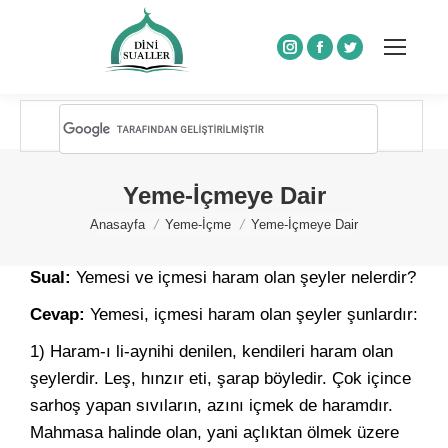
Instagram
Facebook
Twitter
Yeme-İçmeye Dair
You are here:
Anasayfa
Yeme-İçme
Yeme-İçmeye Dair
Sual:
Yemesi ve içmesi haram olan şeyler nelerdir?
Cevap:
Yemesi, içmesi haram olan şeyler şunlardır:
1) Haram-ı li-aynihi denilen, kendileri haram olan
şeylerdir. Leş, hınzır eti, şarap böyledir. Çok içince
sarhoş yapan sıvıların, azını içmek de haramdır.
Mahmasa halinde olan, yani açlıktan ölmek üzere