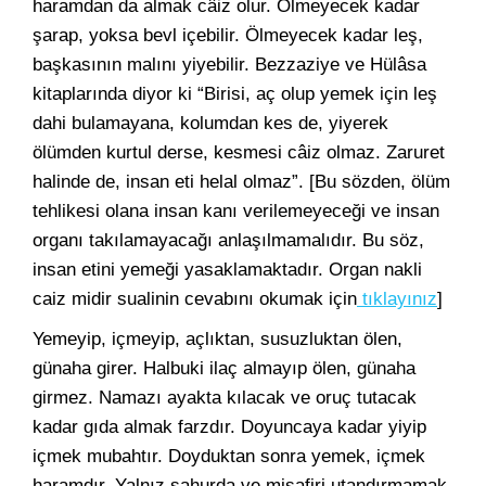
haramdan da almak câiz olur. Ölmeyecek kadar
şarap, yoksa bevl içebilir. Ölmeyecek kadar leş,
başkasının malını yiyebilir. Bezzaziye ve Hülâsa
kitaplarında diyor ki “Birisi, aç olup yemek için leş
dahi bulamayana, kolumdan kes de, yiyerek
ölümden kurtul derse, kesmesi câiz olmaz. Zaruret
halinde de, insan eti helal olmaz”. [Bu sözden, ölüm
tehlikesi olana insan kanı verilemeyeceği ve insan
organı takılamayacağı anlaşılmamalıdır. Bu söz,
insan etini yemeği yasaklamaktadır. Organ nakli
caiz midir sualinin cevabını okumak için
tıklayınız
]
Yemeyip, içmeyip, açlıktan, susuzluktan ölen,
günaha girer. Halbuki ilaç almayıp ölen, günaha
girmez. Namazı ayakta kılacak ve oruç tutacak
kadar gıda almak farzdır. Doyuncaya kadar yiyip
içmek mubahtır. Doyduktan sonra yemek, içmek
haramdır. Yalnız sahurda ve misafiri utandırmamak