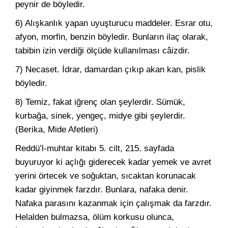
peynir de böyledir.
6) Alışkanlık yapan uyuşturucu maddeler. Esrar otu,
afyon, morfin, benzin böyledir. Bunların ilaç olarak,
tabibin izin verdiği ölçüde kullanılması câizdir.
7) Necaset. İdrar, damardan çıkıp akan kan, pislik
böyledir.
8) Temiz, fakat iğrenç olan şeylerdir. Sümük,
kurbağa, sinek, yengeç, midye gibi şeylerdir.
(Berika, Mide Afetleri)
Reddü’l-muhtar kitabı 5. cilt, 215. sayfada
buyuruyor ki açlığı giderecek kadar yemek ve avret
yerini örtecek ve soğuktan, sıcaktan korunacak
kadar giyinmek farzdır. Bunlara, nafaka denir.
Nafaka parasını kazanmak için çalışmak da farzdır.
Helalden bulmazsa, ölüm korkusu olunca,