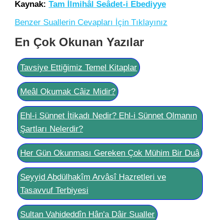
Kaynak:
Tam İlmihâl Seâdet-i Ebediyye
Benzer Suallerin Cevapları İçin Tıklayınız
En Çok Okunan Yazılar
Tavsiye Ettiğimiz Temel Kitaplar
Meâl Okumak Câiz Midir?
Ehl-i Sünnet İtikadı Nedir? Ehl-i Sünnet Olmanın
Şartları Nelerdir?
Her Gün Okunması Gereken Çok Mühim Bir Duâ
Seyyid Abdülhakîm Arvâsî Hazretleri ve
Tasavvuf Terbiyesi
Sultan Vahideddîn Hân'a Dâir Sualler