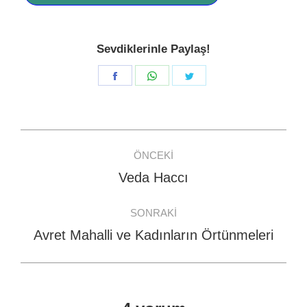
Sevdiklerinle Paylaş!
Share
Share
Share
on
on
on
Facebook
WhatsApp
Twitter
Post
ÖNCEKI
navigation
Veda Haccı
Previous
post:
SONRAKI
Avret Mahalli ve Kadınların Örtünmeleri
Next
post: