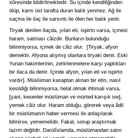
sûresinde bildirilmektedir. Su içinde kendiliğinden
ölüp, karnı üst tarafta duran balık yenmez. Ağ ile
saçma ile ilaç ile sarsıntı ile ölen her balık yenir.
Tiryak denilen ilaçda, yılan eti, ispirto varsa, içmesi
haram, satması câizdir. Bunların bulunduğu
bilinmiyorsa, içmek de câiz olur. [Tiryak, afyon
demektir. Afyona alışmış olanlara tiryaki denir. Eski
Yunan hakimlerinin, zehirlenmelere karşı yaptıkları
bir ilaca da denir. İçinde afyon, yılan eti ve ispirto
vardır]. Müslüman kasaptan alınan bir etin, nasıl
kesildiği bilinmiyorsa, helal olmak ihtimali varsa,
[yani, kesenler müslüman ve mürted karışık ise],
yemek câiz olur. Haram olduğu, görerek veya âdil
bir müslümanın haber vermesi ile anlaşılarak
bilinirse, yememelidir. Fakat, sorup araştırmak
lazım değildir. Darülİslamda, müslümandan satın