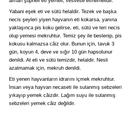
alınan şüpheli eti yemeli, vesvese etmemelidir.
Yabani eşek eti ve sütü helaldir. Tezek ve başka
necis şeyleri yiyen hayvanın eti kokarsa, yanına
yaklaşınca pis koku gelirse, eti, sütü ve teri necis
olup yemesi mekruhtur. Temiz şey ile beslenip, pis
kokusu kalmazsa câiz olur. Bunun için, tavuk 3
gün, koyun 4, deve ve sığır 10 gün hapsolunur
denildi. At eti ve sütü temizdir, helaldir. Nesli
azalmamak için, mekruh denildi.
Eti yenen hayvanların idrarını içmek mekruhtur.
İnsan veya hayvan necaseti ile sulanmış sebzeleri
yıkayıp yemek câizdir. Lağım suyu ile sulanmış
sebzeleri yemek câiz değildir.