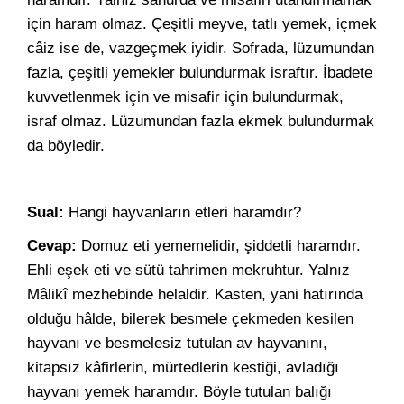
için haram olmaz. Çeşitli meyve, tatlı yemek, içmek
câiz ise de, vazgeçmek iyidir. Sofrada, lüzumundan
fazla, çeşitli yemekler bulundurmak israftır. İbadete
kuvvetlenmek için ve misafir için bulundurmak,
israf olmaz. Lüzumundan fazla ekmek bulundurmak
da böyledir.
Sual:
Hangi hayvanların etleri haramdır?
Cevap:
Domuz eti yememelidir, şiddetli haramdır.
Ehli eşek eti ve sütü tahrimen mekruhtur. Yalnız
Mâlikî mezhebinde helaldir. Kasten, yani hatırında
olduğu hâlde, bilerek besmele çekmeden kesilen
hayvanı ve besmelesiz tutulan av hayvanını,
kitapsız kâfirlerin, mürtedlerin kestiği, avladığı
hayvanı yemek haramdır. Böyle tutulan balığı