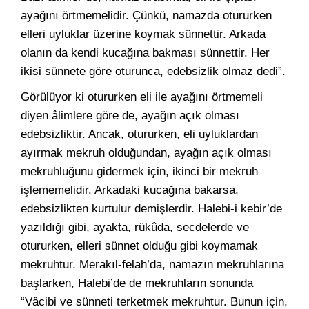
ayağını örtmemelidir. Çünkü, namazda otururken
elleri uyluklar üzerine koymak sünnettir. Arkada
olanın da kendi kucağına bakması sünnettir. Her
ikisi sünnete göre oturunca, edebsizlik olmaz dedi”.
Görülüyor ki otururken eli ile ayağını örtmemeli
diyen âlimlere göre de, ayağın açık olması
edebsizliktir. Ancak, otururken, eli uyluklardan
ayırmak mekruh olduğundan, ayağın açık olması
mekruhluğunu gidermek için, ikinci bir mekruh
işlememelidir. Arkadaki kucağına bakarsa,
edebsizlikten kurtulur demişlerdir. Halebi-i kebir’de
yazıldığı gibi, ayakta, rükûda, secdelerde ve
otururken, elleri sünnet olduğu gibi koymamak
mekruhtur. Merakıl-felah’da, namazın mekruhlarına
başlarken, Halebi’de de mekruhların sonunda
“Vâcibi ve sünneti terketmek mekruhtur. Bunun için,