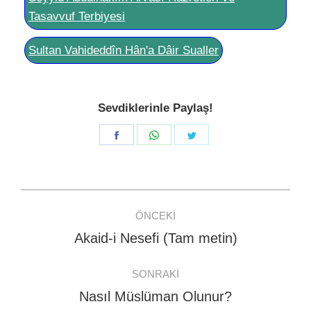
Tasavvuf Terbiyesi
Sultan Vahideddîn Hân'a Dâir Sualler
Sevdiklerinle Paylaş!
Share
Share
Share
on
on
on
Facebook
WhatsApp
Twitter
Post
ÖNCEKI
navigation
Akaid-i Nesefi (Tam metin)
Previous
post:
SONRAKI
Nasıl Müslüman Olunur?
Next