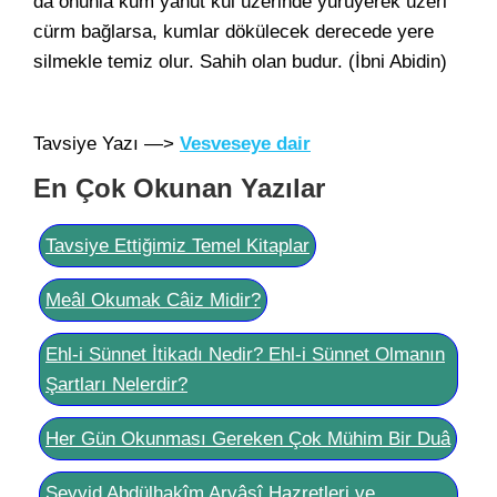
da onunla kum yahut kül üzerinde yürüyerek üzeri
cürm bağlarsa, kumlar dökülecek derecede yere
silmekle temiz olur. Sahih olan budur. (İbni Abidin)
Tavsiye Yazı —>
Vesveseye dair
En Çok Okunan Yazılar
Tavsiye Ettiğimiz Temel Kitaplar
Meâl Okumak Câiz Midir?
Ehl-i Sünnet İtikadı Nedir? Ehl-i Sünnet Olmanın
Şartları Nelerdir?
Her Gün Okunması Gereken Çok Mühim Bir Duâ
Seyyid Abdülhakîm Arvâsî Hazretleri ve