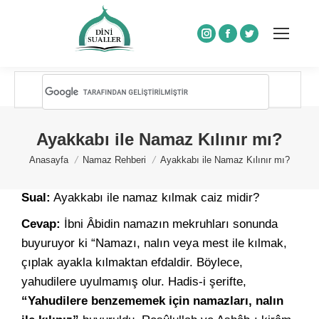
Instagram
Facebook
Twitter
Ayakkabı ile Namaz Kılınır mı?
You are here:
Anasayfa
Namaz Rehberi
Ayakkabı ile Namaz Kılınır mı?
Sual:
Ayakkabı ile namaz kılmak caiz midir?
Cevap:
İbni Âbidin namazın mekruhları sonunda
buyuruyor ki “Namazı, nalın veya mest ile kılmak,
çıplak ayakla kılmaktan efdaldir. Böylece,
yahudilere uyulmamış olur. Hadis-i şerifte,
“Yahudilere benzememek için namazları, nalın