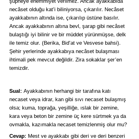
şüpheye ehemmiyet verilmez. Ancak ayakkabıda
necâset olduğu kat’i biliniyorsa, çıkarılır. Necâset
ayakkabının altında ise, çıkarılıp üstüne basılır.
Ancak ayakkabının altına bevl, şarap gibi necâset
bulaştığı iyi bilinir ve bir müddet yürünmüşse, delk
ile temiz olur. (Berika, Bid’at ve Vesvese bahsi).
Şehir yerlerinde ayakkabıya necâset bulaşması
ihtimali pek mevcut değildir. Zira sokaklar şer’en
temizdir.
Sual:
Ayakkabının herhangi bir tarafına katı
necaset veya idrar, kan gibi sıvı necaset bulaşmış
olsa; kuma, toprağa, yeşilliğe, ıslak bir zemine,
kara veya beton bir zemine üç kere sürtmek ya da
ovmakla, kazımakla necaset temizlenmiş olur mu?
Cevap:
Mest ve ayakkabı gibi deri ve deri benzeri