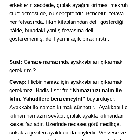
erkeklerin secdede, çıplak ayağını örtmesi mekruh
olur” demesi de, bu sebeptendir. Behcetü’l-fetava
her fetvasında, fıkıh kitaplarından delil gösterdiği
hâlde, buradaki yanlış fetvasına delil
gösterememiş, delil yerini açık bırakmıştır.
Sual:
Cenaze namazında ayakkabıları çıkarmak
gerekir mi?
Cevap:
Hiçbir namaz için ayakkabıları çıkarmak
gerekmez. Hadis-i şerifte
“Namazınızı nalın ile
kılın. Yahudilere benzemeyin!”
buyuruluyor.
Ayakkabı ile namaz kılmak sünnettir. Ayakkabı ile
kılınan namazın sevâbı, çıplak ayakla kılınandan
katkat fazladır. Üzerinde necaset görülmedikçe,
sokakta gezilen ayakkabı da böyledir. Vesvese ve