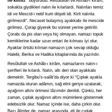
ile kılınız”
buyuruldu. Resûlullah ve Ashâb-ı kirâm,
sokakta giydikleri nalın ile kılarlardı. Nalınları temiz
idi ve Mescid-i nebî kum döşeli idi. Kirli nalınla
girilmezdi”. Necaset bulaşmış ayakkabı ile mescide
girilmez. Çorap giyerek bu sünnet yerine getirilir.
Çorabı da pis olan veya hiç olmayan, namazı topuk
kemiklerine kadar uzun entari ile kılması iyi olur.
Ayaklar örtülü kılınan namazın çok sevap olduğu
Halebi, Berika ve Hadika kitaplarında da yazılıdır.
Resûlullah ve Ashâb-ı kirâm, namazlarını nalın-ı
şerifleri ile kılardı. Nalın, altı deri olan ayakkabı
demektir. Tergibu’s-salât’da diyor ki “Çıplak ayakla
namazda oturan adâmın, sağ elini geriye uzatarak,
ayağının altını örtmesi lâzımdır denildi. Çünkü, her
zaman, çıplak ayağının altını müminlere göstermek
edebsizlik olur. Namaz içinde ise, daha çirkin olur.
Bazı âlimler de, namaz arasında, eli ile çıplak