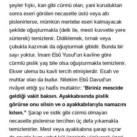
şeyler fışkı, kan gibi cürmü olan, yani kuruduktan
sonra eseri görülen necasetle üstü veya altı
pislenirlerse, mümkün mertebe eseri kalmayacak
şekilde oğuşturmakla (delk ile, mesti kuvvetle yere
sürterek) temizlenir. Didiklemek, tırnak veya
çubukla kazımak da oğuşturmak gibidir. Bunda bir
sayı yoktur. İmam Ebû Yusuf’un kavline göre
cürmlü pislik yaş bile olsa oğuşturmakla temizlenir.
Ekser ulema bu kavli tercih etmişlerdir. Esah ve
muhtar olan da budur. Nitekim Ebû Davud’un
rivâyet ettiği şu hadîs mutlaktır: “
Biriniz mescide
geldiği vakit baksın. Ayakkabısında pislik
görürse onu silsin ve o ayakkabılarıyla namazını
kılsın.”
Şarap ve sidik gibi cürmü olmayan
necasetle pislenirse tercihen üç defa yıkamakla
temizlenirler. Mest veya ayakkabına şarap sıçrar