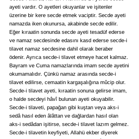
ayeti vardır. O ayetleri okuyanlar ve işitenler
üzerine bir kere secde etmek vaciptir. Secde ayeti
namazda iken okunursa, akabinde secde edilir.
Eğer kıraatin sonunda secde ayeti tesadüf ederse
ve namaz secdesinde edasını kasd ederse secde-i
tilavet namaz secdesine dahil olarak beraber
ödenir. Ayrıca secde-i tilavet etmeye hacet kalmaz.
Bayram ve Cuma namazlarında imam secde ayetini
okumamalıdır. Çünkü namaz arasında secde-i
tilavet edilirse, cemaatin kargaşalığına mûcip olur.
Secde-i tilavet ayeti, kıraatin sonuna gelirse imam,
o halde secdeyi hâvî bulunan ayeti okuyabilir.
Secde-i tilaveti, papağan gibi kuştan veya aks-i
sedâ hasıl eden âlâttan ve dağlardan hasıl olan
aks-i sedâdan işitirse, secde-i tilavet lazım gelmez.
Secde-i tilavetin keyfiyeti, Allahü ekber diyerek