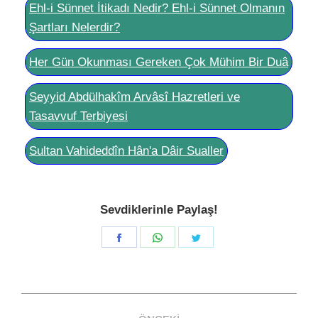
Ehl-i Sünnet İtikadı Nedir? Ehl-i Sünnet Olmanın
Şartları Nelerdir?
Her Gün Okunması Gereken Çok Mühim Bir Duâ
Seyyid Abdülhakîm Arvâsî Hazretleri ve
Tasavvuf Terbiyesi
Sultan Vahideddîn Hân'a Dâir Sualler
Sevdiklerinle Paylaş!
Share
Share
Share
on
on
on
Facebook
WhatsApp
Twitter
Post