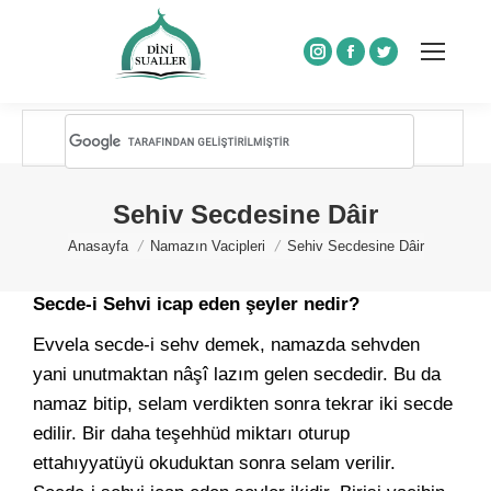
Instagram
Facebook
Twitter
Sehiv Secdesine Dâir
You are here:
Anasayfa
Namazın Vacipleri
Sehiv Secdesine Dâir
Secde-i Sehvi icap eden şeyler nedir?
Evvela secde-i sehv demek, namazda sehvden
yani unutmaktan nâşî lazım gelen secdedir. Bu da
namaz bitip, selam verdikten sonra tekrar iki secde
edilir. Bir daha teşehhüd miktarı oturup
ettahıyyatüyü okuduktan sonra selam verilir.