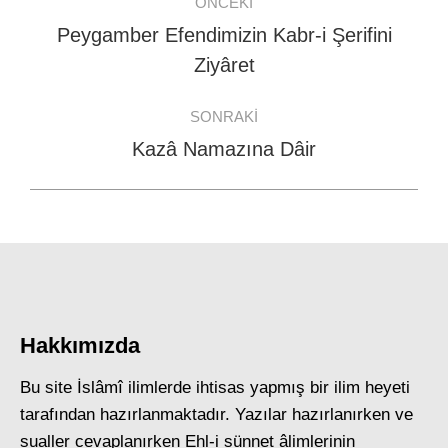
ÖNCEKI
navigation
Peygamber Efendimizin Kabr-i Şerifini
Previous
Ziyâret
post:
SONRAKI
Kazâ Namazına Dâir
Next
post:
Hakkımızda
Bu site İslâmî ilimlerde ihtisas yapmış bir ilim heyeti
tarafından hazırlanmaktadır. Yazılar hazırlanırken ve
sualler cevaplanırken Ehl-i sünnet âlimlerinin