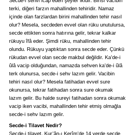
Secde-i sehvi icap eden şeyler ikidir. Birisi vacibin
terki, diğeri farzın mahallinden tehiridir. Namaz
içinde olan farzlardan birini mahallinden tehir nasıl
olur? Mesela, secdeden evvel olan rüku unutulursa,
secde ettikten sonra hatırına gelir, tekrar kalkar
rükuyu îfâ eder. Şimdi rüku, mahallinden tehir
olundu. Rükuyu yaptıktan sonra secde eder. Çünkü
rükudan evvel olan secde makbul değildir. Ka’de-i
ûlâ vacip olduğundan, namazda sehven ka’de-i ûlâ
terk olunursa, secde-i sehv lazım gelir. Vacibin
tehiri nasıl olur? Mesela fatihadan evvel sure
okunursa, tekrar fatihadan sonra sure okumak
lazım gelir. Bu halde sureyi fatihadan sonra okumak
vacip iken vacibi, mahallinden tehir etmiş olmağla
secde-i sehv lazım gelir.
Secde-i Tilavet Nedir?
Secde-i tilavet, Kur’ân-ı Kerîm’de 14 yerde secde