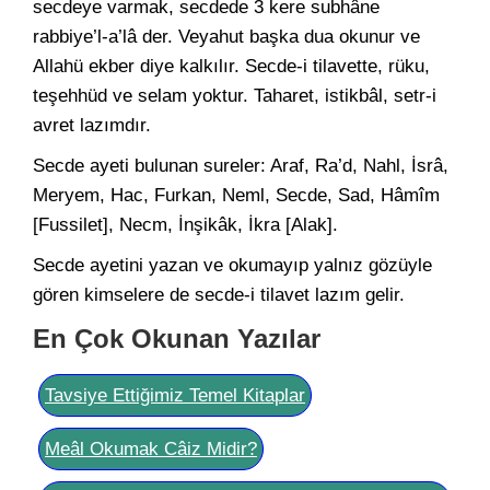
secdeye varmak, secdede 3 kere subhâne
rabbiye’l-a’lâ der. Veyahut başka dua okunur ve
Allahü ekber diye kalkılır. Secde-i tilavette, rüku,
teşehhüd ve selam yoktur. Taharet, istikbâl, setr-i
avret lazımdır.
Secde ayeti bulunan sureler: Araf, Ra’d, Nahl, İsrâ,
Meryem, Hac, Furkan, Neml, Secde, Sad, Hâmîm
[Fussilet], Necm, İnşikâk, İkra [Alak].
Secde ayetini yazan ve okumayıp yalnız gözüyle
gören kimselere de secde-i tilavet lazım gelir.
En Çok Okunan Yazılar
Tavsiye Ettiğimiz Temel Kitaplar
Meâl Okumak Câiz Midir?