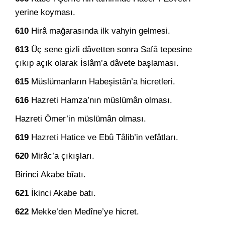
yerine koyması.
610
Hirâ mağarasında ilk vahyin gelmesi.
613
Üç sene gizli dâvetten sonra Safâ tepesine
çıkıp açık olarak İslâm’a dâvete başlaması.
615
Müslümanların Habeşistân’a hicretleri.
616
Hazreti Hamza’nın müslümân olması.
Hazreti Ömer’in müslümân olması.
619
Hazreti Hatice ve Ebû Tâlib’in vefâtları.
620
Mirâc’a çıkışları.
Birinci Akabe bîatı.
621
İkinci Akabe batı.
622
Mekke’den Medîne’ye hicret.