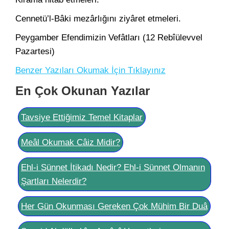
Cennetü’l-Bâki mezârlığını ziyâret etmeleri.
Peygamber Efendimizin Vefâtları (12 Rebîülevvel
Pazartesi)
Benzer Yazıları Okumak İçin Tıklayınız
En Çok Okunan Yazılar
Tavsiye Ettiğimiz Temel Kitaplar
Meâl Okumak Câiz Midir?
Ehl-i Sünnet İtikadı Nedir? Ehl-i Sünnet Olmanın
Şartları Nelerdir?
Her Gün Okunması Gereken Çok Mühim Bir Duâ