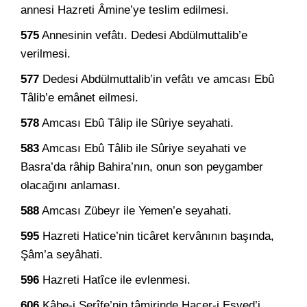
annesi Hazreti Âmine’ye teslim edilmesi.
575
Annesinin vefâtı. Dedesi Abdülmuttalib’e
verilmesi.
577
Dedesi Abdülmuttalib’in vefâtı ve amcası Ebû
Tâlib’e emânet eilmesi.
578
Amcası Ebû Tâlip ile Sûriye seyahati.
583
Amcası Ebû Tâlib ile Sûriye seyahati ve
Basra’da râhip Bahira’nın, onun son peygamber
olacağını anlaması.
588
Amcası Zübeyr ile Yemen’e seyahati.
595
Hazreti Hatice’nin ticâret kervânının başında,
Şâm’a seyâhati.
596
Hazreti Hatîce ile evlenmesi.
606
Kâbe-i Şerîfe’nin tâmirinde Hacer-i Esved’i