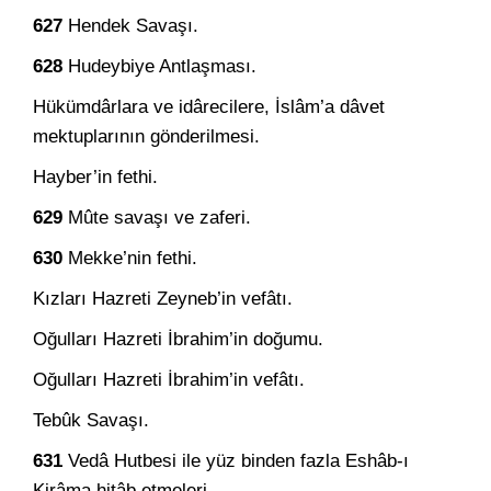
627
Hendek Savaşı.
628
Hudeybiye Antlaşması.
Hükümdârlara ve idârecilere, İslâm’a dâvet
mektuplarının gönderilmesi.
Hayber’in fethi.
629
Mûte savaşı ve zaferi.
630
Mekke’nin fethi.
Kızları Hazreti Zeyneb’in vefâtı.
Oğulları Hazreti İbrahim’in doğumu.
Oğulları Hazreti İbrahim’in vefâtı.
Tebûk Savaşı.
631
Vedâ Hutbesi ile yüz binden fazla Eshâb-ı
Kirâma hitâb etmeleri.