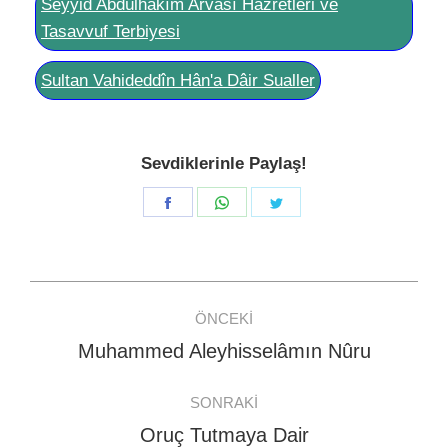
Seyyid Abdülhakîm Arvâsî Hazretleri ve
Tasavvuf Terbiyesi
Sultan Vahideddîn Hân'a Dâir Sualler
Sevdiklerinle Paylaş!
Share
Share
Share
on
on
on
Facebook
WhatsApp
Twitter
Post
ÖNCEKI
navigation
Muhammed Aleyhisselâmın Nûru
Previous
post:
SONRAKI
Oruç Tutmaya Dair
Next