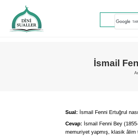
İsmail Fe
Y
A
Sual:
İsmail Fenni Ertuğrul nası
Cevap:
İsmail Fenni Bey (1855-
memuriyet yapmış, klasik âlim ti