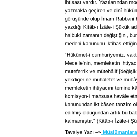
ihtisası vardır. Yazılarından mo
yazmakla geçiren ve dinî hükü
görüşünde olup İmam Rabbani haz
yazdığı Kitâb-ı İzâle-i Şükûk ad
halbuki zamanın değiştiğini, b
medeni kanununu iktibas ettiğini 
“Hükümet-i cumhuriyemiz, vaktiyl
Mecelle’nin, memleketin ihtiya
müteferrik ve mütehâlif [değişik
yekdiğerine muhalefet ve mübây
memleketin ihtiyacını temine kâ
komisyon-i mahsusa havâle etm
kanunundan iktibâsen tanzîm ol
edilmiş olduğundan artık bu bab
kalmamıştır.” (Kitâb-ı İzâle-i Ş
Tavsiye Yazı –>
Müslümanlara 