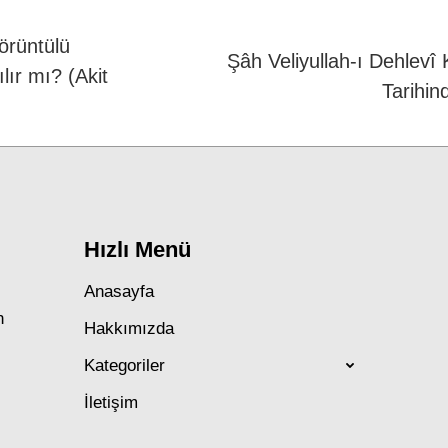
örüntülü
Şâh Veliyullah-ı Dehlevî 
lır mı? (Akit
Next
Tarihin
post:
Hızlı Menü
Anasayfa
n
Hakkımızda
Kategoriler
İletişim