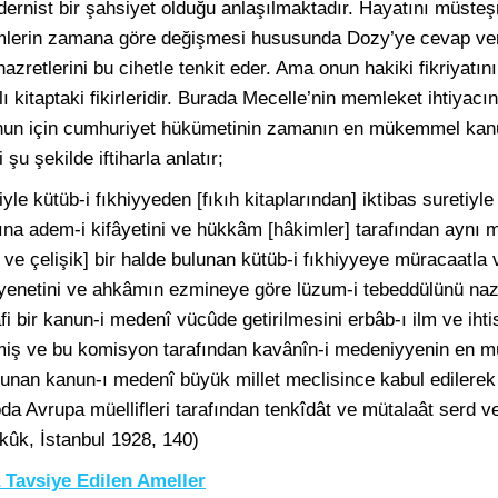
dernist bir şahsiyet olduğu anlaşılmaktadır. Hayatını müsteş
mlerin zamana göre değişmesi hususunda Dozy’ye cevap verm
retlerini bu cihetle tenkit eder. Ama onun hakiki fikriyatın
lı kitaptaki fikirleridir. Burada Mecelle’nin memleket ihtiyacı
unun için cumhuriyet hükümetinin zamanın en mükemmel kanu
şu şekilde iftiharla anlatır;
e kütüb-i fıkhiyyeden [fıkıh kitaplarından] iktibas suretiyle
cına adem-i kifâyetini ve hükkâm [hâkimler] tarafından aynı
 ve çelişik] bir halde bulunan kütüb-i fıkhiyyeye müracaatla 
enetini ve ahkâmın ezmineye göre lüzum-i tebeddülünü naza
fi bir kanun-i medenî vücûde getirilmesini erbâb-ı ilm ve ih
iş ve bu komisyon tarafından kavânîn-i medeniyyenin en m
unan kanun-ı medenî büyük millet meclisince kabul edilerek
da Avrupa müellifleri tarafından tenkîdât ve mütalaât serd 
ükûk, İstanbul 1928, 140)
Tavsiye Edilen Ameller