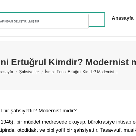
Anasayfa
nni Ertuğrul Kimdir? Modernist 
ou are here:
nasayfa
Şahsiyetler
İsmail Fenni Ertuğrul Kimdir? Modernist…
l bir şahsiyettir? Modernist midir?
1946), bir müddet medresede okuyup, bürokrasiye intisap e
pinde, otodidakt ve bibliyofil bir şahsiyettir. Tasavvuf, musi