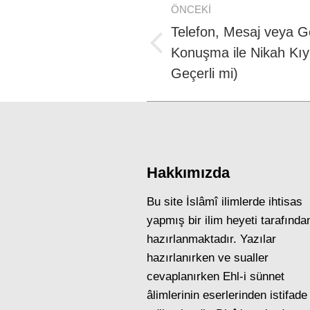
ÖNCEKI
navigation
Telefon, Mesaj veya G
Previous
Konuşma ile Nikah Kıyı
post:
Geçerli mi)
Hakkımızda
Bu site İslâmî ilimlerde ihtisas
yapmış bir ilim heyeti tarafında
hazırlanmaktadır. Yazılar
hazırlanırken ve sualler
cevaplanırken Ehl-i sünnet
âlimlerinin eserlerinden istifade