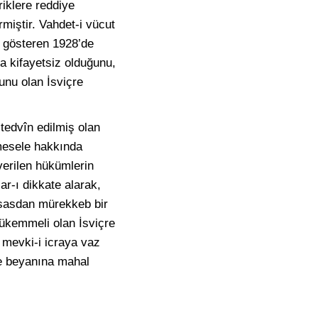
riklere reddiye
iştir. Vahdet-i vücut
ı gösteren 1928’de
na kifayetsiz olduğunu,
nu olan İsviçre
 tedvîn edilmiş olan
 mesele hakkında
verilen hükümlerin
r-ı dikkate alarak,
tisasdan mürekkeb bir
ükemmeli olan İsviçre
 mevki-i icraya vaz
ve beyanına mahal