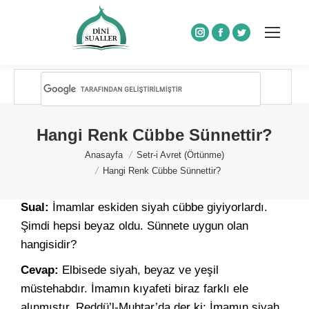
Instagram
Facebook
Twitter
Hangi Renk Cübbe Sünnettir?
You are here:
Anasayfa
Setr-i Avret (Örtünme)
Hangi Renk Cübbe Sünnettir?
Sual:
İmamlar eskiden siyah cübbe giyiyorlardı.
Şimdi hepsi beyaz oldu. Sünnete uygun olan
hangisidir?
Cevap:
Elbisede siyah, beyaz ve yeşil
müstehabdır. İmamın kıyafeti biraz farklı ele
alınmıştır. Reddü’l-Muhtar’da der ki: İmamın siyah