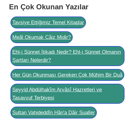
En Çok Okunan Yazılar
Tavsiye Ettiğimiz Temel Kitaplar
Meâl Okumak Câiz Midir?
Ehl-i Sünnet İtikadı Nedir? Ehl-i Sünnet Olmanın
Şartları Nelerdir?
Her Gün Okunması Gereken Çok Mühim Bir Duâ
Seyyid Abdülhakîm Arvâsî Hazretleri ve
Tasavvuf Terbiyesi
Sultan Vahideddîn Hân'a Dâir Sualler