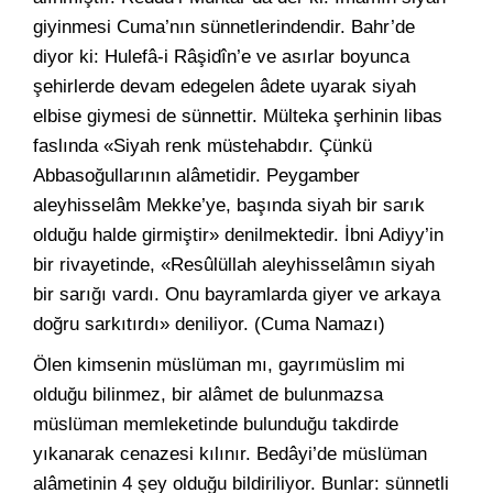
giyinmesi Cuma’nın sünnetlerindendir. Bahr’de
diyor ki: Hulefâ-i Râşidîn’e ve asırlar boyunca
şehirlerde devam edegelen âdete uyarak siyah
elbise giymesi de sünnettir. Mülteka şerhinin libas
faslında «Siyah renk müstehabdır. Çünkü
Abbasoğullarının alâmetidir. Peygamber
aleyhisselâm Mekke’ye, başında siyah bir sarık
olduğu halde girmiştir» denilmektedir. İbni Adiyy’in
bir rivayetinde, «Resûlüllah aleyhisselâmın siyah
bir sarığı vardı. Onu bayramlarda giyer ve arkaya
doğru sarkıtırdı» deniliyor. (Cuma Namazı)
Ölen kimsenin müslüman mı, gayrımüslim mi
olduğu bilinmez, bir alâmet de bulunmazsa
müslüman memleketinde bulunduğu takdirde
yıkanarak cenazesi kılınır. Bedâyi’de müslüman
alâmetinin 4 şey olduğu bildiriliyor. Bunlar: sünnetli