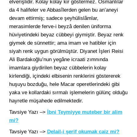
elverişlidir. Kolay kolay kir göstermez. Osmanlılar
da 4 halifeler ve Abbasîlerden gelen bu an’aneyi
devam ettirmiş; sadece şeyhülislâmlar,
merasimlerde ferve-i beyzâ denilen üniforma
hüviyetindeki beyaz cübbeyi giymiştir. Beyaz renk
giymek de sünnettir; ama imam ve hatibler için
siyah renk uygun görülmüştür. Diyanet İşleri Reisi
Ali Bardakoğlu’nun yegâne icraati zımnında
imamlara giydirilen beyaz cübbelerin kolay
kirlendiği, içindeki elbisenin renklerini göstererek
huşuyu bozduğu, hele Macar operetlerindeki gibi
yaka ve kollardaki sırmalı işlemelerin gülünç olduğu
hayretle müşahede edilmektedir.
Tavsiye Yazı –>
İbni Teymiyye muteber bir alim
mi?
Tavsiye Yazı –>
Delail-i şerif okumak caiz mi?