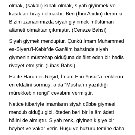
olmak, (sakalı) kınalı olmak, siyah giyinmek ve
kasıkları tıraşlı olmaktır. Ben (İbni Abidin) derim ki:
Bizim zamanımızda siyah giyinmek müslüman
alâmeti olmaktan çıkmıştır. (Cenaze Bahsi)
Siyah giymek menduptur. Çünkü İmam Muhammed
es-Siyerü’l-Kebir’de Ganâim bahsinde siyah
giymenin müstehap olduğuna delâlet eden bir hadis
rivayet etmiştir. (Libas Bahsi)
Halife Harun er-Reşid, İmam Ebu Yusuf’a renklerin
en efdalini sormuş, o da “Mushafın yazıldığı
mürekkebin rengi” cevabını vermiştir.
Netice itibariyle imamların siyah cübbe giymesi
mendub olduğu gibi, öteden beri bir İslâm âdeti
hâlini de almıştır. Siyah renk, giyinen kişiye bir
heybet ve vakar verir. Huşu ve huzuru temine daha