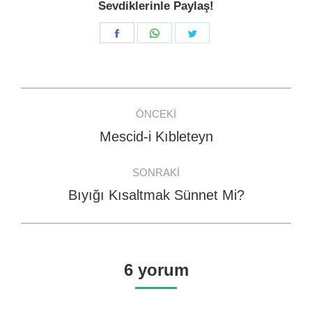
Sevdiklerinle Paylaş!
Share
Share
Share
on
on
on
Facebook
WhatsApp
Twitter
Post
ÖNCEKI
navigation
Mescid-i Kıbleteyn
Previous
post:
SONRAKI
Bıyığı Kısaltmak Sünnet Mi?
Next
post:
6 yorum