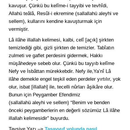
kavuşur. Çünkü bu kelîme-i tayyibi ve tevhîdi,
Allahü teâlâ, Resûl-i ekremine (sallallahü aleyhi ve
sellem), kullarını kendine kavuşturmak için
vermiştir.
Lâ ilâhe illallah kelimesi, kalbi, celî [açık] şirkten
temizlediği gibi, gizli şirkten de temizler. Tabîatın
zulmeti ve gaflet perdesini gidermek, Hakkı
müşâhedeye sebeb olur. Çünkü bu tayyıb kelîme
Nefy ve İsbâttan mürekkebdir. Nefy ile,Ya’nî Lâ
ilâhe demekle engel teşkil eden perdeler yırtılır, yok
olur, isbat [illallah] ile, tecelli nûrları âşikâre olur.
Bunun için Peygamber Efendimiz
(sallallahü aleyhi ve sellem) “Benim ve benden
önceki peygamberlerin en değerli sözümüz Lâ ilâhe
illallah kelimesidir” buyurdu.
Tavsiye Yazı –>
Tasavvuf yolunda nasıl