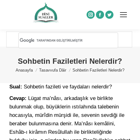
Instagram
Facebook
Twitter
Sohbetin Faziletleri Nelerdir?
You are here:
Anasayfa
Tasavvufa Dâir
Sohbetin Faziletleri Nelerdir?
Sual:
Sohbetin fazileti ve faydaları nelerdir?
Cevap:
Lügat ma’nâsı, arkadaşlık ve birlikte
bulunmak olup, büyüklerin ıstılahında talebenin
hocasıyla, mürîdin mürşidi ile, sevenin sevdiği ile
beraber bulunmasına denir. Ma’nâsı kemâlini,
Eshâb-ı kirâmın Resûlullah ile birlikteliğinde