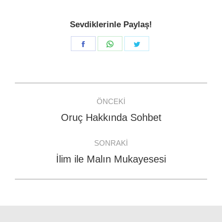
Sevdiklerinle Paylaş!
Share
Share
Share
on
on
on
Facebook
WhatsApp
Twitter
Post
ÖNCEKI
navigation
Oruç Hakkında Sohbet
Previous
post:
SONRAKI
İlim ile Malın Mukayesesi
Next
post: