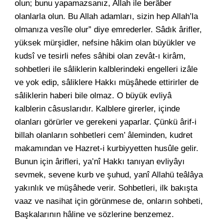
olun; bunu yapamazsanız, Allah ile berâber
olanlarla olun. Bu Allah adamları, sizin hep Allah’la
olmanıza vesîle olur” diye emrederler. Sâdık ârifler,
yüksek mürşidler, nefsine hâkim olan büyükler ve
kudsî ve tesirli nefes sâhibi olan zevât-ı kirâm,
sohbetleri ile sâliklerin kalblerindeki engelleri izâle
ve yok edip, sâliklere Hakkı müşâhede ettirirler de
sâliklerin haberi bile olmaz. O büyük evliyâ
kalblerin câsuslarıdır. Kalblere girerler, içinde
olanları görürler ve gerekeni yaparlar. Çünkü ârif-i
billah olanların sohbetleri cem’ âleminden, kudret
makamından ve Hazret-i kurbiyyetten husûle gelir.
Bunun için ârifleri, ya’nî Hakkı tanıyan evliyâyı
sevmek, sevene kurb ve şuhud, yanî Allahü teâlâya
yakınlık ve müşâhede verir. Sohbetleri, ilk bakışta
vaaz ve nasihat için görünmese de, onların sohbeti,
Başkalarının hâline ve sözlerine benzemez.