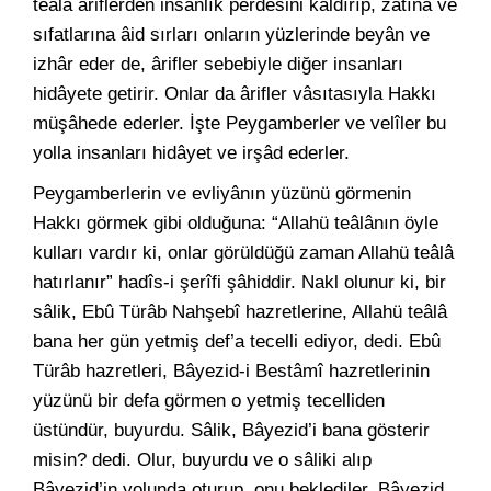
teâlâ âriflerden insanlık perdesini kaldırıp, zâtına ve
sıfatlarına âid sırları onların yüzlerinde beyân ve
izhâr eder de, ârifler sebebiyle diğer insanları
hidâyete getirir. Onlar da ârifler vâsıtasıyla Hakkı
müşâhede ederler. İşte Peygamberler ve velîler bu
yolla insanları hidâyet ve irşâd ederler.
Peygamberlerin ve evliyânın yüzünü görmenin
Hakkı görmek gibi olduğuna: “Allahü teâlânın öyle
kulları vardır ki, onlar görüldüğü zaman Allahü teâlâ
hatırlanır” hadîs-i şerîfi şâhiddir. Nakl olunur ki, bir
sâlik, Ebû Türâb Nahşebî hazretlerine, Allahü teâlâ
bana her gün yetmiş def’a tecelli ediyor, dedi. Ebû
Türâb hazretleri, Bâyezid-i Bestâmî hazretlerinin
yüzünü bir defa görmen o yetmiş tecelliden
üstündür, buyurdu. Sâlik, Bâyezid’i bana gösterir
misin? dedi. Olur, buyurdu ve o sâliki alıp
Bâyezid’in yolunda oturup, onu beklediler. Bâyezid