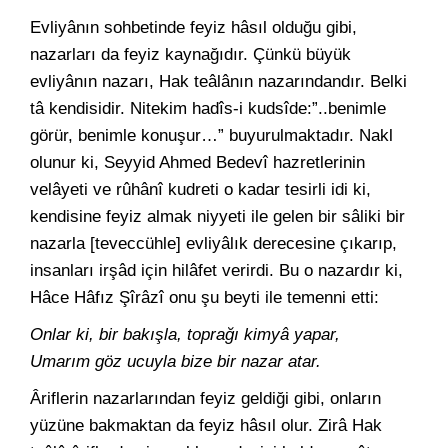
Evliyânın sohbetinde feyiz hâsıl olduğu gibi,
nazarları da feyiz kaynağıdır. Çünkü büyük
evliyânın nazarı, Hak teâlânın nazarındandır. Belki
tâ kendisidir. Nitekim hadîs-i kudsîde:”..benimle
görür, benimle konuşur…” buyurulmaktadır. Nakl
olunur ki, Seyyid Ahmed Bedevî hazretlerinin
velâyeti ve rûhânî kudreti o kadar tesirli idi ki,
kendisine feyiz almak niyyeti ile gelen bir sâliki bir
nazarla [teveccühle] evliyâlık derecesine çıkarıp,
insanları irşâd için hilâfet verirdi. Bu o nazardır ki,
Hâce Hâfız Şîrâzî onu şu beyti ile temenni etti:
Onlar ki, bir bakışla, toprağı kimyâ yapar,
Umarım göz ucuyla bize bir nazar atar.
Âriflerin nazarlarından feyiz geldiği gibi, onların
yüzüne bakmaktan da feyiz hâsıl olur. Zirâ Hak