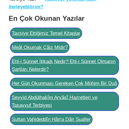
ilerleyebilirim?
En Çok Okunan Yazılar
Tavsiye Ettiğimiz Temel Kitaplar
Meâl Okumak Câiz Midir?
Ehl-i Sünnet İtikadı Nedir? Ehl-i Sünnet Olmanın
Şartları Nelerdir?
Her Gün Okunması Gereken Çok Mühim Bir Duâ
Seyyid Abdülhakîm Arvâsî Hazretleri ve
Tasavvuf Terbiyesi
Sultan Vahideddîn Hân'a Dâir Sualler