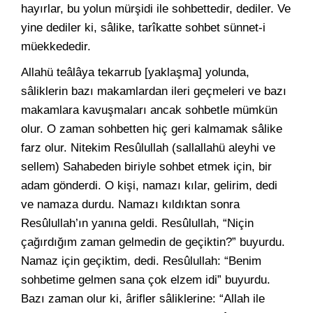
hayırlar, bu yolun mürşidi ile sohbettedir, dediler. Ve
yine dediler ki, sâlike, tarîkatte sohbet sünnet-i
müekkededir.
Allahü teâlâya tekarrub [yaklaşma] yolunda,
sâliklerin bazı makamlardan ileri geçmeleri ve bazı
makamlara kavuşmaları ancak sohbetle mümkün
olur. O zaman sohbetten hiç geri kalmamak sâlike
farz olur. Nitekim Resûlullah (sallallahü aleyhi ve
sellem) Sahabeden biriyle sohbet etmek için, bir
adam gönderdi. O kişi, namazı kılar, gelirim, dedi
ve namaza durdu. Namazı kıldıktan sonra
Resûlullah’ın yanına geldi. Resûlullah, “Niçin
çağırdığım zaman gelmedin de geçiktin?” buyurdu.
Namaz için geçiktim, dedi. Resûlullah: “Benim
sohbetime gelmen sana çok elzem idi” buyurdu.
Bazı zaman olur ki, ârifler sâliklerine: “Allah ile