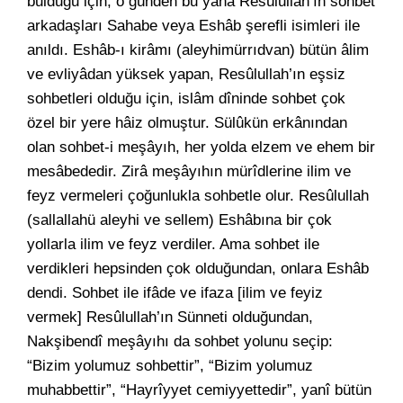
bulduğu için, o günden bu yana Resûlullah’ın sohbet
arkadaşları Sahabe veya Eshâb şerefli isimleri ile
anıldı. Eshâb-ı kirâmı (aleyhimürrıdvan) bütün âlim
ve evliyâdan yüksek yapan, Resûlullah’ın eşsiz
sohbetleri olduğu için, islâm dîninde sohbet çok
özel bir yere hâiz olmuştur. Sülûkün erkânından
olan sohbet-i meşâyıh, her yolda elzem ve ehem bir
mesâbededir. Zirâ meşâyıhın mürîdlerine ilim ve
feyz vermeleri çoğunlukla sohbetle olur. Resûlullah
(sallallahü aleyhi ve sellem) Eshâbına bir çok
yollarla ilim ve feyz verdiler. Ama sohbet ile
verdikleri hepsinden çok olduğundan, onlara Eshâb
dendi. Sohbet ile ifâde ve ifaza [ilim ve feyiz
vermek] Resûlullah’ın Sünneti olduğundan,
Nakşibendî meşâyıhı da sohbet yolunu seçip:
“Bizim yolumuz sohbettir”, “Bizim yolumuz
muhabbettir”, “Hayrîyyet cemiyyettedir”, yanî bütün