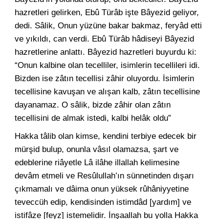
hazretleri gelirken, Ebû Türâb işte Bâyezid geliyor,
dedi. Sâlik, Onun yüzüne bakar bakmaz, feryâd etti
ve yıkıldı, can verdi. Ebû Türâb hâdiseyi Bâyezid
hazretlerine anlattı. Bâyezid hazretleri buyurdu ki:
“Onun kalbine olan tecelliler, isimlerin tecellileri idi.
Bizden ise zâtın tecellisi zâhir oluyordu. İsimlerin
tecellisine kavuşan ve alışan kalb, zâtın tecellisine
dayanamaz. O sâlik, bizde zâhir olan zâtın
tecellisini de almak istedi, kalbi helâk oldu”
Hakka tâlib olan kimse, kendini terbiye edecek bir
mürşid bulup, onunla vâsıl olamazsa, şart ve
edeblerine riâyetle Lâ ilâhe illallah kelimesine
devâm etmeli ve Resûlullah’ın sünnetinden dışarı
çıkmamalı ve dâima onun yüksek rûhâniyyetine
teveccüh edip, kendisinden istimdâd [yardım] ve
istifâze [feyz] istemelidir. İnşaallah bu yolla Hakka