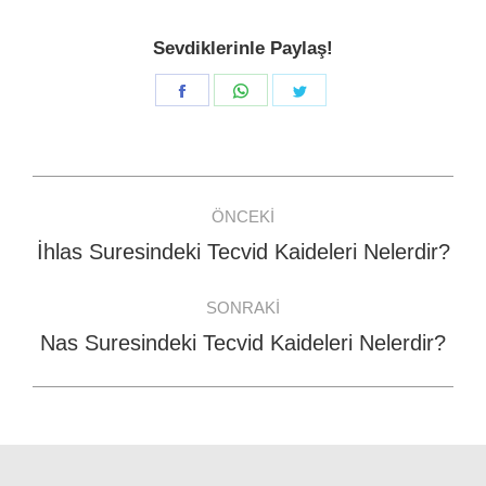
Sevdiklerinle Paylaş!
Share
Share
Share
on
on
on
Facebook
WhatsApp
Twitter
Post
ÖNCEKI
navigation
İhlas Suresindeki Tecvid Kaideleri Nelerdir?
Previous
post:
SONRAKI
Nas Suresindeki Tecvid Kaideleri Nelerdir?
Next
post: