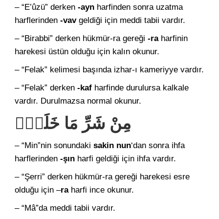
– “E’ûzü” derken
-ayn
harfinden sonra uzatma
harflerinden
-vav
geldiği için meddi tabii vardır.
– “Birabbi” derken hükmür-ra gereği
-ra
harfinin
harekesi üstün olduğu için kalın okunur.
– “Felak” kelimesi başında izhar-ı kameriyye vardır.
– “Felak” derken
-kaf
harfinde durulursa kalkale
vardır. Durulmazsa normal okunur.
مِنْ شَرِّ مَا خَلَقَۙ
– “Min”nin sonundaki
sakin nun
‘dan sonra ihfa
harflerinden
-şın
harfi geldiği için ihfa vardır.
– “Şerri” derken hükmür-ra gereği harekesi esre
olduğu için –
ra
harfi ince okunur.
– “Mâ”da meddi tabii vardır.