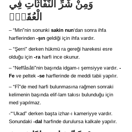
وَمِنْ شَرِّ النَّفَّاثَاتِ فِي
الْعُقَدِۙ
– “Min”nin sonunki
sakin nun
‘dan sonra ihfa
harflerinden
-şın
geldiği için ihfa vardır.
– “Şerri” derken hükmü ra gereği harekesi esre
olduğu için
-ra
harfi ince okunur.
– “Neffâsâti”nin başında idgam-ı şemsiyye vardır.
-
Fe
ve peltek
-se
harflerinde de meddi tabii yapılır.
– “Fî”de med harfi bulunmasına rağmen sonraki
kelimenin başında elif-lam takısı bulunduğu için
med yapılmaz.
-“‘Ukad” derken başta izhar-ı kameriyye vardır.
Sonundaki
-dal
harfinde durulursa kalkale yapılır.