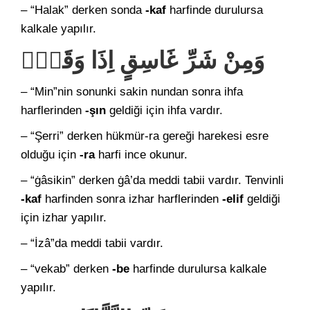
– “Halak” derken sonda
-kaf
harfinde durulursa
kalkale yapılır.
وَمِنْ شَرِّ غَاسِقٍ اِذَا وَقَبَۙ
– “Min”nin sonunki sakin nundan sonra ihfa
harflerinden
-şın
geldiği için ihfa vardır.
– “Şerri” derken hükmür-ra gereği harekesi esre
olduğu için
-ra
harfi ince okunur.
– “ġâsikin” derken ġâ’da meddi tabii vardır. Tenvinli
-kaf
harfinden sonra izhar harflerinden
-elif
geldiği
için izhar yapılır.
– “İzâ”da meddi tabii vardır.
– “vekab” derken
-be
harfinde durulursa kalkale
yapılır.