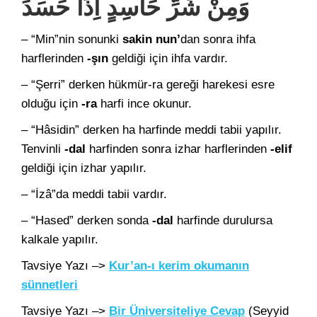
وَمِنْ شَرِّ حَاسِدٍ اِذَا حَسَدَ
– “Min”nin sonunki
sakin nun’
dan sonra ihfa
harflerinden
-şın
geldiği için ihfa vardır.
– “Şerri” derken hükmür-ra gereği harekesi esre
olduğu için
-ra
harfi ince okunur.
– “Hâsidin” derken ha harfinde meddi tabii yapılır.
Tenvinli
-dal
harfinden sonra izhar harflerinden
-elif
geldiği için izhar yapılır.
– “İzâ”da meddi tabii vardır.
– “Hased” derken sonda
-dal
harfinde durulursa
kalkale yapılır.
Tavsiye Yazı –>
Kur’an-ı kerim okumanın
sünnetleri
Tavsiye Yazı –>
Bir Üniversiteliye Cevap
(Seyyid