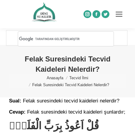
Instagram
Facebook
Twitter
Felak Suresindeki Tecvid
Kaideleri Nelerdir?
You are here:
Anasayfa
Tecvid İlmi
Felak Suresindeki Tecvid Kaideleri Nelerdir?
Sual:
Felak suresindeki tecvid kaideleri nelerdir?
Cevap:
Felak suresindeki tecvid kaideleri şunlardır;
قُلْ اَعُوذُ بِرَبِّ الْفَلَقِۙ