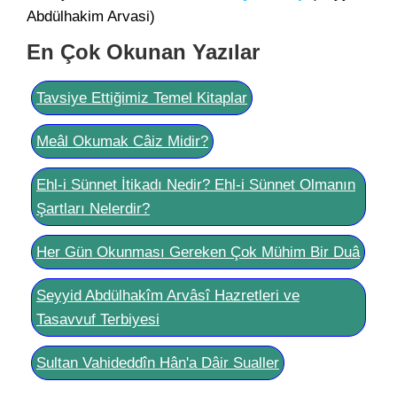
Abdülhakim Arvasi)
En Çok Okunan Yazılar
Tavsiye Ettiğimiz Temel Kitaplar
Meâl Okumak Câiz Midir?
Ehl-i Sünnet İtikadı Nedir? Ehl-i Sünnet Olmanın
Şartları Nelerdir?
Her Gün Okunması Gereken Çok Mühim Bir Duâ
Seyyid Abdülhakîm Arvâsî Hazretleri ve
Tasavvuf Terbiyesi
Sultan Vahideddîn Hân'a Dâir Sualler