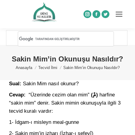
Instagram
Facebook
Twitter
Sakin Mim’in Okunuşu Nasıldır?
You are here:
Anasayfa
Tecvid İlmi
Sakin Mim’in Okunuşu Nasıldır?
Sual:
Sakin Mim nasıl okunur?
Cevap:
“Üzerinde cezim olan mim”
(مْ)
harfine
“sakin mim” denir. Sakin mimin okunuşuyla ilgili 3
tecvid kuralı vardır:
1- İdgam-ı misleyn meal-gunne
2- Sakin mim’in izharı (İzhar-ı şefevî)