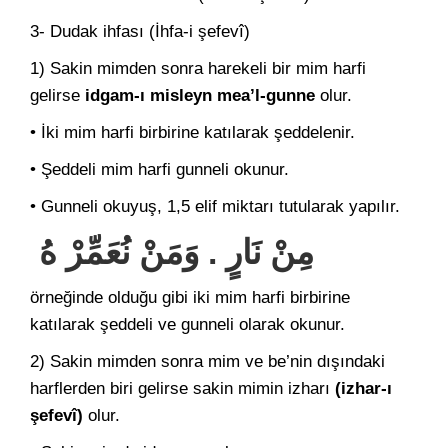
3- Dudak ihfası (İhfa-i şefevî)
1) Sakin mimden sonra harekeli bir mim harfi
gelirse
idgam-ı misleyn mea’l-gunne
olur.
• İki mim harfi birbirine katılarak şeddelenir.
• Şeddeli mim harfi gunneli okunur.
• Gunneli okuyuş, 1,5 elif miktarı tutularak yapılır.
مِنْ نَارٍ . وَمَنْ نُعَمِّرْ هُ
örneğinde olduğu gibi iki mim harfi birbirine
katılarak şeddeli ve gunneli olarak okunur.
2) Sakin mimden sonra mim ve be’nin dışındaki
harflerden biri gelirse sakin mimin izharı
(izhar-ı
şefevî)
olur.