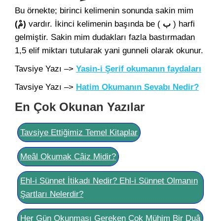
Bu örnekte; birinci kelimenin sonunda sakin mim
(مْ)
vardır. İkinci kelimenin başında be (
ب
) harfi
gelmiştir. Sakin mim dudakları fazla bastırmadan
1,5 elif miktarı tutularak yani gunneli olarak okunur.
Tavsiye Yazı –>
Yasin-i Şerif okumanın faydaları
Tavsiye Yazı –>
Hatim Okumanın Sevabı Nedir?
En Çok Okunan Yazılar
Tavsiye Ettiğimiz Temel Kitaplar
Meâl Okumak Câiz Midir?
Ehl-i Sünnet İtikadı Nedir? Ehl-i Sünnet Olmanın
Şartları Nelerdir?
Her Gün Okunması Gereken Çok Mühim Bir Duâ