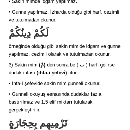
• Sakin mimde idgam yapılmaz.
• Gunne yapılmaz. İzharda olduğu gibi harf, cezimli
ve tutulmadan okunur.
لَكُمْ دِينُكُمْ
örneğinde olduğu gibi sakin mim’de idgam ve gunne
yapılmaz, cezimli olarak ve tutulmadan okunur.
3) Sakin mim
(مْ)
den sonra be (
ب
) harfi gelirse
dudak ihfası
(ihfa-i şefevî)
olur.
• İhfa-i şefevide sakin mim gunneli okunur.
• Gunneli okuyuş esnasında dudaklar fazla
bastırılmaz ve 1,5 elif miktarı tutularak
gerçekleştirilir.
تَرْمِيهِم بِحِجَارَةٍ