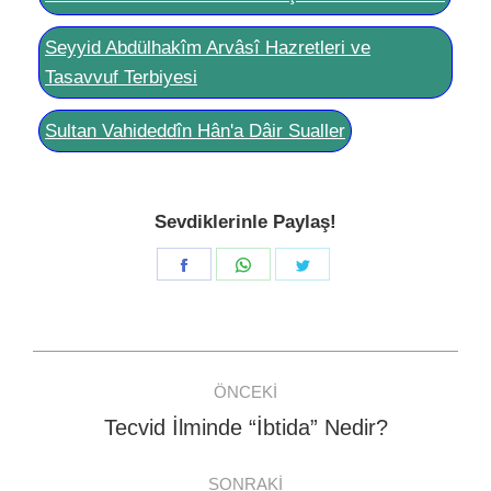
Seyyid Abdülhakîm Arvâsî Hazretleri ve
Tasavvuf Terbiyesi
Sultan Vahideddîn Hân'a Dâir Sualler
Sevdiklerinle Paylaş!
Share
Share
Share
on
on
on
Facebook
WhatsApp
Twitter
Post
ÖNCEKI
navigation
Tecvid İlminde “İbtida” Nedir?
Previous
post:
SONRAKI