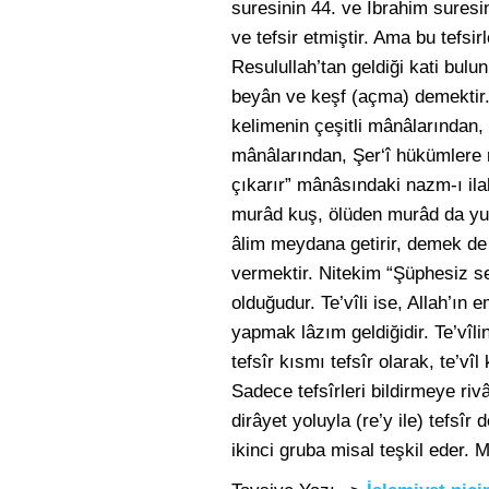
suresinin 44. ve İbrahim suresi
ve tefsir etmiştir. Ama bu tefsi
Resulullah’tan geldiği kati bulun
beyân ve keşf (açma) demektir. T
kelimenin çeşitli mânâlarından,
mânâlarından, Şer‘î hükümlere 
çıkarır” mânâsındaki nazm-ı ila
murâd kuş, ölüden murâd da yumu
âlim meydana getirir, demek de t
vermektir. Nitekim “Şüphesiz se
olduğudur. Te’vîli ise, Allah’ı
yapmak lâzım geldiğidir. Te’vîlin
tefsîr kısmı tefsîr olarak, te’v
Sadece tefsîrleri bildirmeye ri
dirâyet yoluyla (re’y ile) tefsîr 
ikinci gruba misal teşkil eder.