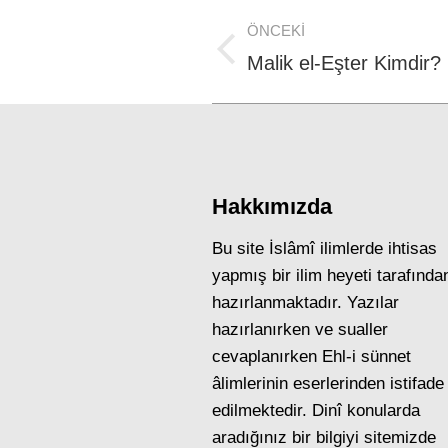
Post
ÖNCEKI
navigation
Previous
Malik el-Eşter Kimdir?
post:
Hakkımızda
Bu site İslâmî ilimlerde ihtisas
yapmış bir ilim heyeti tarafında
hazırlanmaktadır. Yazılar
hazırlanırken ve sualler
cevaplanırken Ehl-i sünnet
âlimlerinin eserlerinden istifade
edilmektedir. Dinî konularda
aradığınız bir bilgiyi sitemizde