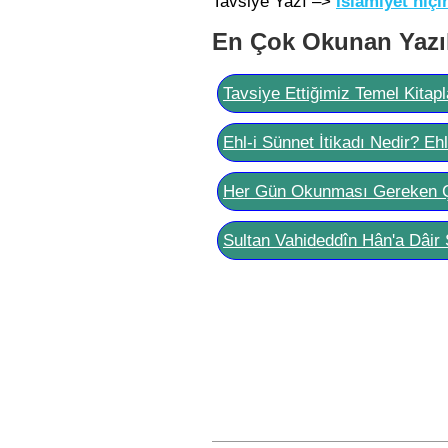
Tavsiye Yazı –>
İslamiyet niçi
En Çok Okunan Yazı
Tavsiye Ettiğimiz Temel Kitapl
Ehl-i Sünnet İtikadı Nedir? Eh
Her Gün Okunması Gereken 
Sultan Vahideddîn Hân'a Dâir 