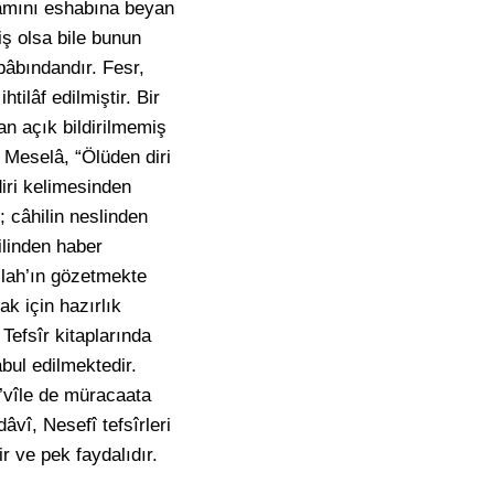
amamını eshabına beyan
iş olsa bile bunun
 bâbındandır. Fesr,
ilâf edilmiştir. Bir
an açık bildirilmemiş
 Meselâ, “Ölüden diri
iri kelimesinden
 câhilin neslinden
ilinden haber
llah’ın gözetmekte
k için hazırlık
 Tefsîr kitaplarında
abul edilmektedir.
e’vîle de müracaata
dâvî, Nesefî tefsîrleri
r ve pek faydalıdır.