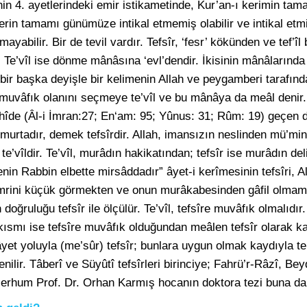
nin 4. ayetlerindeki emir istikametinde, Kur’an-ı kerimin t
rlerin tamamı günümüze intikal etmemiş olabilir ve intikal etm
mayabilir. Bir de tevil vardır. Tefsîr, ‘fesr’ kökünden ve tef’îl
e’vîl ise dönme mânâsına ‘evl’dendir. İkisinin mânâlarında iht
 bir başka deyişle bir kelimenin Allah ve peygamberi tarafınd
muvâfık olanını seçmeye te’vîl ve bu mânâya da meâl denir.
hîde (Âl-i İmran:27; En‘am: 95; Yûnus: 31; Rûm: 19) geçen d
rtadır, demek tefsîrdir. Allah, imansızın neslinden mü’min;
e’vîldir. Te’vîl, murâdın hakikatından; tefsîr ise murâdın del
nin Rabbin elbette mirsâddadır” âyet-i kerîmesinin tefsîri, A
n emrini küçük görmekten ve onun murâkabesinden gâfil olmama
 doğruluğu tefsîr ile ölçülür. Te’vîl, tefsîre muvâfık olmalıdır.
îl kısmı ise tefsîre muvâfık olduğundan meâlen tefsîr olarak k
vâyet yoluyla (me’sûr) tefsîr; bunlara uygun olmak kaydıyla t
denilir. Tâberî ve Süyûtî tefsîrleri birinciye; Fahrü’r-Râzî, Bey
 Merhum Prof. Dr. Orhan Karmış hocanın doktora tezi buna dai