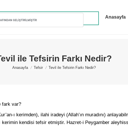
Anasayfa
Tevil ile Tefsirin Farkı Nedir?
You are here:
Anasayfa
Tefsir
Tevil ile Tefsirin Farkı Nedir?
e fark var?
Kur’an-ı kerimden), ilahi iradeyi (Allah’ın muradını) anlayabi
ı kerimin kendisi tefsir etmiştir. Hazret-i Peygamber aleyhi