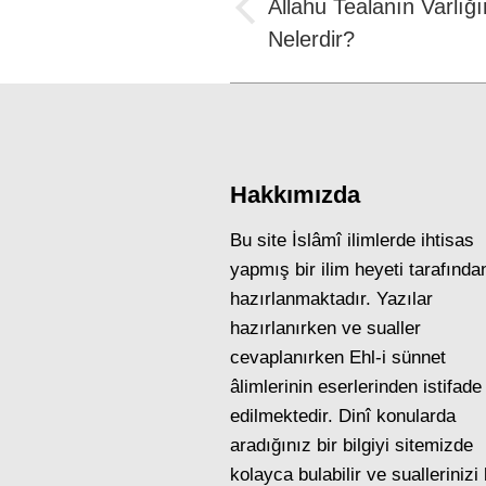
navigation
Allahu Tealanın Varlığın
Previous
Nelerdir?
post:
Hakkımızda
Bu site İslâmî ilimlerde ihtisas
yapmış bir ilim heyeti tarafında
hazırlanmaktadır. Yazılar
hazırlanırken ve sualler
cevaplanırken Ehl-i sünnet
âlimlerinin eserlerinden istifade
edilmektedir. Dinî konularda
aradığınız bir bilgiyi sitemizde
kolayca bulabilir ve suallerinizi