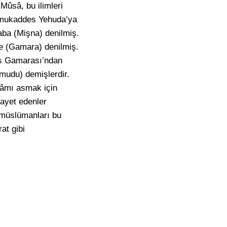
 Mûsâ, bu ilimleri
t mukaddes Yehuda’ya
taba (Mişna) denilmiş.
re (Gamara) denilmiş.
düs Gamarası’ndan
mudu) demişlerdir.
elâmı asmak için
vayet edenler
, müslümanları bu
at gibi