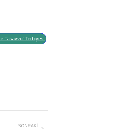
ve Tasavvuf Terbiyesi
SONRAKI