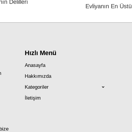
ın Delilleri
Next
Evliyanın En Üstün
post:
Hızlı Menü
Anasayfa
n
Hakkımızda
Kategoriler
İletişim
 bize