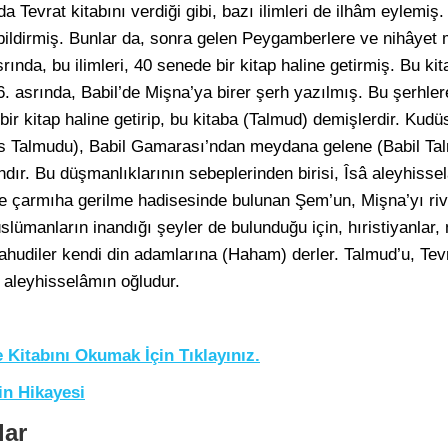
Tevrat kitabını verdiği gibi, bazı ilimleri de ilhâm eylemiş.
 bildirmiş. Bunlar da, sonra gelen Peygamberlere ve nihâye
srında, bu ilimleri, 40 senede bir kitap haline getirmiş. Bu ki
6. asrında, Babil’de Mişna’ya birer şerh yazılmış. Bu şerhle
 bir kitap haline getirip, bu kitaba (Talmud) demişlerdir. Ku
 Talmudu), Babil Gamarası’ndan meydana gelene (Babil Tal
ndır. Bu düşmanlıklarının sebeplerinden birisi, Îsâ aleyhiss
ve çarmıha gerilme hadisesinde bulunan Şem’un, Mişna’yı ri
üslümanların inandığı şeyler de bulunduğu için, hıristiyanlar
ahudiler kendi din adamlarına (Haham) derler. Talmud’u, Tevr
 aleyhisselâmın oğludur.
 Kitabını Okumak İçin Tıklayınız.
in Hikayesi
lar