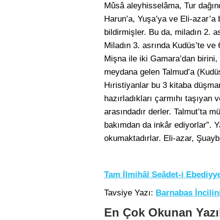
Mûsâ aleyhisselâma, Tur dağında 
Harun’a, Yuşa’ya ve Eli-azar’a
bildirmişler. Bu da, miladın 2. a
Miladın 3. asrında Kudüs’te ve 
Mişna ile iki Gamara’dan birini,
meydana gelen Talmud’a (Kudüs
Hıristiyanlar bu 3 kitaba düşma
hazırladıkları çarmıhı taşıyan 
arasındadır derler. Talmut’ta m
bakımdan da inkâr ediyorlar”. Y
okumaktadırlar. Eli-azar, Şuayb
Tam İlmihâl Seâdet-i Ebediyye
Tavsiye Yazı:
Barnabas İncilin
En Çok Okunan Yazı