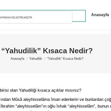
Anasayfa
“Yahudilik” Kısaca Nedir?
You are here:
Anasayfa
Yahudilik
“Yahudilik” Kısaca Nedir?
irisi olan Yahudiliği kısaca açıklar mısınız?
larından Mûsâ aleyhisselâma îman edenlerin ve bunlardan ç
. İbrahim “aleyhisselâm”ın oğlu İshak “aleyhisselâm”, bunun