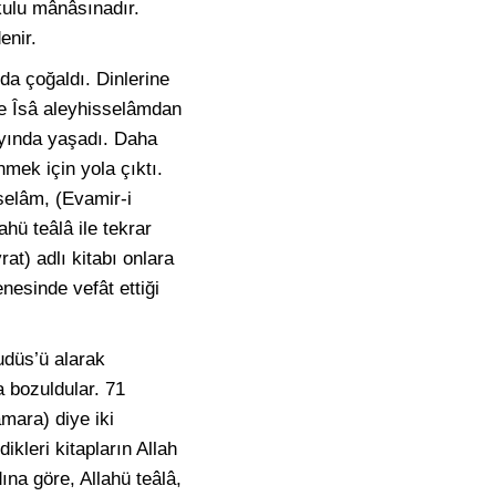
 kulu mânâsınadır.
enir.
’da çoğaldı. Dinlerine
öre Îsâ aleyhisselâmdan
ayında yaşadı. Daha
nmek için yola çıktı.
sselâm, (Evamir-i
ahü teâlâ ile tekrar
at) adlı kitabı onlara
nesinde vefât ettiği
udüs’ü alarak
a bozuldular. 71
amara) diye iki
ikleri kitapların Allah
ına göre, Allahü teâlâ,