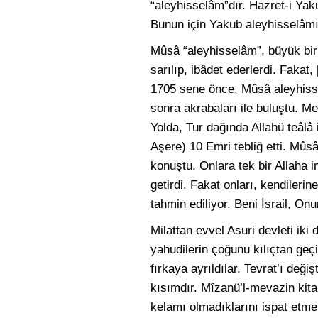
“aleyhisselâm”dır. Hazret-i Yakub
Bunun için Yakub aleyhisselâmın 
Mûsâ “aleyhisselâm”, büyük bir P
sarılıp, ibâdet ederlerdi. Fakat
1705 sene önce, Mûsâ aleyhisse
sonra akrabaları ile buluştu. Me
Yolda, Tur dağında Allahü teâlâ
Aşere) 10 Emri tebliğ etti. Mûsâ
konuştu. Onlara tek bir Allaha i
getirdi. Fakat onları, kendileri
tahmin ediliyor. Beni İsrail, Onu
Milattan evvel Asuri devleti ik
yahudilerin çoğunu kılıçtan geçi
fırkaya ayrıldılar. Tevrat’ı deği
kısımdır. Mîzanü’l-mevazin kitabı
kelamı olmadıklarını ispat etmek