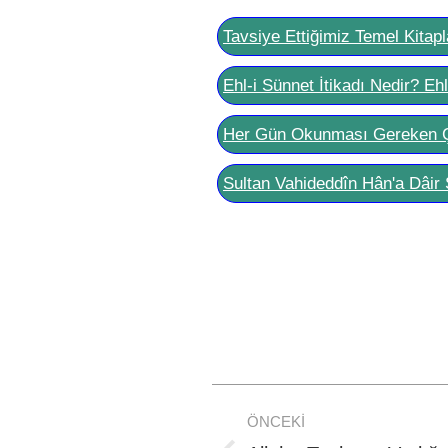
Tavsiye Ettiğimiz Temel Kitapl
Ehl-i Sünnet İtikadı Nedir? Eh
Her Gün Okunması Gereken 
Sultan Vahideddîn Hân'a Dâir 
Post
ÖNCEKI