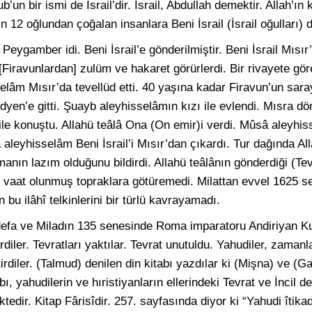
’un bir ismi de İsrail’dir. İsrail, Abdullah demektir. Allah’ın
12 oğlundan çoğalan insanlara Beni İsrail (İsrail oğulları) d
eygamber idi. Beni İsrail’e gönderilmiştir. Beni İsrail Mısır
, [Firavunlardan] zulüm ve hakaret görürlerdi. Bir rivayete g
lâm Mısır’da tevellüd etti. 40 yaşına kadar Firavun’un sar
dyen’e gitti. Şuayb aleyhisselâmın kızı ile evlendi. Mısra dö
 ile konuştu. Allahü teâlâ Ona (On emir)i verdi. Mûsâ aleyhi
 aleyhisselâm Beni İsrail’i Mısır’dan çıkardı. Tur dağında All
manın lazım olduğunu bildirdi. Allahü teâlânın gönderdiği (Tevr
ne vaat olunmuş topraklara götüremedi. Milattan evvel 1625 se
n bu ilâhî telkinlerini bir türlü kavrayamadı.
i defa ve Miladın 135 senesinde Roma imparatoru Andiriyan K
rdiler. Tevratları yaktılar. Tevrat unutuldu. Yahudiler, zamanl
ştirdiler. (Talmud) denilen din kitabı yazdılar ki (Mişna) ve (G
, yahudilerin ve hıristiyanların ellerindeki Tevrat ve İncil ded
tedir. Kitap Fârisîdir. 257. sayfasında diyor ki “Yahudi îtikad