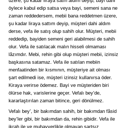
üzere, şu kadar liraya satın aldım deyip, bayi dahi
öylece kabul edip satsa veya bayi, semeni sana ne
zaman reddedersem, mebii bana reddetmen üzere,
şu kadar liraya sattım deyip, müşteri dahi aldım
derse, vefa ile satış olup sahih olur. Müşteri, mebii
reddedip, bayiden semeni geri alabilmesi de sahih
olur. Vefa ile satılacak malın hisseli olmaması
lâzımdır. Mebi, rehin gibi olup müşteri mebii, izinsiz
başkasına satamaz. Vefa ile satılan mebiin
menfaatinden bir kısmının, müşteriye ait olması
şart edilmedi ise, müşteri izinsiz kullanırsa öder.
Kiraya verirse ödemez. Bayi ve müşteriden biri
ölürse hak, varislerine geçer. Vefalı bey’de,
kararlaştırılan zaman bitince, geri dönülmez.
Vefalı bey’, bir bakımdan sahih, bir bakımdan fâsid
bey’ler gibi, bir bakımdan da, rehin gibidir. Vefa ile
ikrah ile ve muhayyerlikle olmayan şartsız