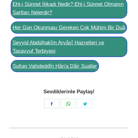
Ehl-i Sünnet İtikadı Nedir? Ehl-i Sünnet Olmanın
Şartları Nelerdir?
Her Gün Okunması Gereken Çok Mühim Bir Duâ
Seyyid Abdülhakîm Arvâsî Hazretleri ve
Tasavvuf Terbiyesi
Sultan Vahideddîn Hân'a Dâir Sualler
Sevdiklerinle Paylaş!
Share
Share
Share
on
on
on
Facebook
WhatsApp
Twitter
Post