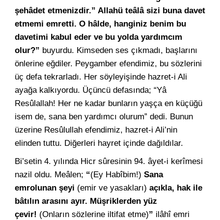
şehâdet etmenizdir.” Allahü teâlâ sizi buna davet
etmemi emretti. O hâlde, hanginiz benim bu
davetimi kabul eder ve bu yolda yardımcım
olur?”
buyurdu. Kimseden ses çıkmadı, başlarını
önlerine eğdiler. Peygamber efendimiz, bu sözlerini
üç defa tekrarladı. Her söyleyişinde hazret-i Ali
ayağa kalkıyordu. Üçüncü defasında; “Yâ
Resûlallah! Her ne kadar bunların yaşça en küçüğü
isem de, sana ben yardımcı olurum” dedi. Bunun
üzerine Resûlullah efendimiz, hazret-i Ali’nin
elinden tuttu. Diğerleri hayret içinde dağıldılar.
Bi’setin 4. yılında Hicr sûresinin 94. âyet-i kerîmesi
nazil oldu. Meâlen;
“
(Ey Habîbim!)
Sana
emrolunan şeyi
(emir ve yasakları)
açıkla, hak ile
bâtılın arasını ayır. Müşriklerden yüz
çevir!
(Onların sözlerine iltifat etme)
”
ilâhî emri