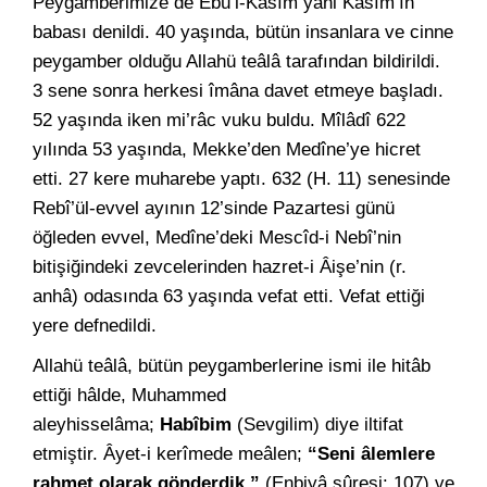
Peygamberimize de Ebü’l-Kâsım yâni Kâsım’ın
babası denildi. 40 yaşında, bütün insanlara ve cinne
peygamber olduğu Allahü teâlâ tarafından bildirildi.
3 sene sonra herkesi îmâna davet etmeye başladı.
52 yaşında iken mi’râc vuku buldu. Mîlâdî 622
yılında 53 yaşında, Mekke’den Medîne’ye hicret
etti. 27 kere muharebe yaptı. 632 (H. 11) senesinde
Rebî’ül-evvel ayının 12’sinde Pazartesi günü
öğleden evvel, Medîne’deki Mescîd-i Nebî’nin
bitişiğindeki zevcelerinden hazret-i Âişe’nin (r.
anhâ) odasında 63 yaşında vefat etti. Vefat ettiği
yere defnedildi.
Allahü teâlâ, bütün peygamberlerine ismi ile hitâb
ettiği hâlde, Muhammed
aleyhisselâma;
Habîbim
(Sevgilim) diye iltifat
etmiştir. Âyet-i kerîmede meâlen;
“Seni âlemlere
rahmet olarak gönderdik.”
(Enbiyâ sûresi: 107) ve