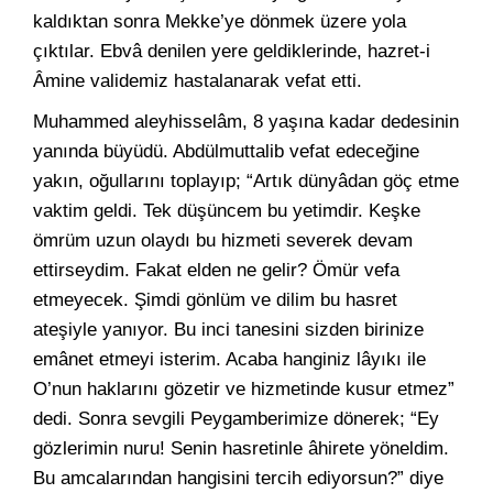
kaldıktan sonra Mekke’ye dönmek üzere yola
çıktılar. Ebvâ denilen yere geldiklerinde, hazret-i
Âmine validemiz hastalanarak vefat etti.
Muhammed aleyhisselâm, 8 yaşına kadar dedesinin
yanında büyüdü. Abdülmuttalib vefat edeceğine
yakın, oğullarını toplayıp; “Artık dünyâdan göç etme
vaktim geldi. Tek düşüncem bu yetimdir. Keşke
ömrüm uzun olaydı bu hizmeti severek devam
ettirseydim. Fakat elden ne gelir? Ömür vefa
etmeyecek. Şimdi gönlüm ve dilim bu hasret
ateşiyle yanıyor. Bu inci tanesini sizden birinize
emânet etmeyi isterim. Acaba hanginiz lâyıkı ile
O’nun haklarını gözetir ve hizmetinde kusur etmez”
dedi. Sonra sevgili Peygamberimize dönerek; “Ey
gözlerimin nuru! Senin hasretinle âhirete yöneldim.
Bu amcalarından hangisini tercih ediyorsun?” diye