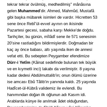
tekrar tekrar övülmüş, medhedilmiş” mânâsına
gelen
Muhammed
’dir. Ahmed, Mahmûd, Mustafâ
gibi başka mübarek isimleri de vardır. Hicretten 53
sene önce Rebî’ül-evvel ayının on ikisinde
Pazartesi gecesi, sabaha karşı Mekke’de doğdu.
Tarihçiler, bu günün, mîlâdî sene ile 571 senesinin
20’sine rastladığını bildirmişlerdir. Doğmadan bir
kaç ay önce babası, altı yaşında iken de annesi
vefat etti. Bu sebepten Peygamber efendimize
Dürr-i Yetîm
(Kâinat sedefinde bulunan tek büyük
ve en kıymetli inci) lakabı da verilmiştir. 8 yaşına
kadar dedesi Abdülmuttalib’in; onun ölümü üzerine
ise amcası Ebû Tâlib’in yanında kaldı. 25 yaşında
Hadîcet-ül-Kübrâ validemiz ile evlendi. Bu
hanımından doğan ilk oğlunun adı Kasım idi.
Arablarda künye ile anılmak âdet olduğundan,