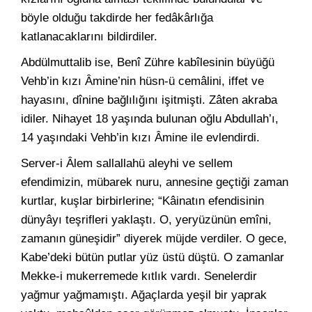
böyle olduğu takdirde her fedâkârlığa
katlanacaklarını bildirdiler.
Abdülmuttalib ise, Benî Zühre kabîlesinin büyüğü
Vehb’in kızı Âmine’nin hüsn-ü cemâlini, iffet ve
hayasını, dînine bağlılığını işitmişti. Zâten akraba
idiler. Nihayet 18 yaşında bulunan oğlu Abdullah’ı,
14 yaşındaki Vehb’in kızı Âmine ile evlendirdi.
Server-i Âlem sallallahü aleyhi ve sellem
efendimizin, mübarek nuru, annesine geçtiği zaman
kurtlar, kuşlar birbirlerine; “Kâinatın efendisinin
dünyâyı teşrifleri yaklaştı. O, yeryüzünün emîni,
zamanın güneşidir” diyerek müjde verdiler. O gece,
Kabe’deki bütün putlar yüz üstü düştü. O zamanlar
Mekke-i mukerremede kıtlık vardı. Senelerdir
yağmur yağmamıştı. Ağaçlarda yeşil bir yaprak