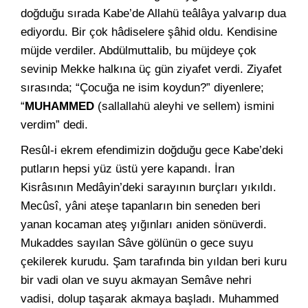
doğduğu sırada Kabe’de Allahü teâlâya yalvarıp dua
ediyordu. Bir çok hâdiselere şâhid oldu. Kendisine
müjde verdiler. Abdülmuttalib, bu müjdeye çok
sevinip Mekke halkına üç gün ziyafet verdi. Ziyafet
sırasında; “Çocuğa ne isim koydun?” diyenlere;
“
MUHAMMED
(sallallahü aleyhi ve sellem) ismini
verdim” dedi.
Resûl-i ekrem efendimizin doğduğu gece Kabe’deki
putların hepsi yüz üstü yere kapandı. İran
Kisrâsının Medâyin’deki sarayının burçları yıkıldı.
Mecûsî, yâni ateşe tapanların bin seneden beri
yanan kocaman ateş yığınları aniden sönüverdi.
Mukaddes sayılan Sâve gölünün o gece suyu
çekilerek kurudu. Şam tarafında bin yıldan beri kuru
bir vadi olan ve suyu akmayan Semâve nehri
vadisi, dolup taşarak akmaya başladı. Muhammed