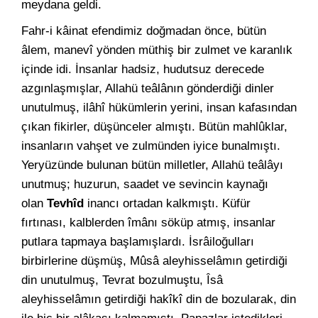
meydana geldi.
Fahr-i kâinat efendimiz doğmadan önce, bütün
âlem, manevî yönden müthiş bir zulmet ve karanlık
içinde idi. İnsanlar hadsiz, hudutsuz derecede
azgınlaşmışlar, Allahü teâlânın gönderdiği dinler
unutulmuş, ilâhî hükümlerin yerini, insan kafasından
çıkan fikirler, düşünceler almıştı. Bütün mahlûklar,
insanların vahşet ve zulmünden iyice bunalmıştı.
Yeryüzünde bulunan bütün milletler, Allahü teâlâyı
unutmuş; huzurun, saadet ve sevincin kaynağı
olan
Tevhîd
inancı ortadan kalkmıştı. Küfür
fırtınası, kalblerden îmânı söküp atmış, insanlar
putlara tapmaya başlamışlardı. İsrâiloğulları
birbirlerine düşmüş, Mûsâ aleyhisselâmın getirdiği
din unutulmuş, Tevrat bozulmuştu, Îsâ
aleyhisselâmın getirdiği hakîkî din de bozularak, din