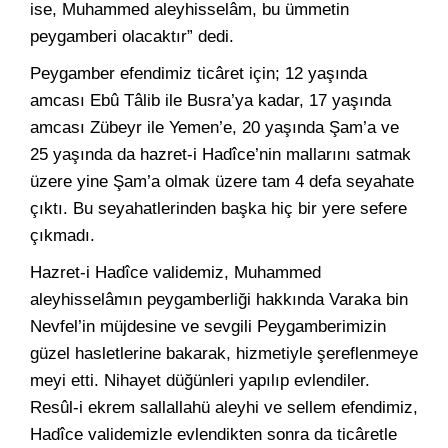
ise, Muhammed aleyhisselâm, bu ümmetin
peygamberi olacaktır” dedi.
Peygamber efendimiz ticâret için; 12 yaşında
amcası Ebû Tâlib ile Busra’ya kadar, 17 yaşında
amcası Zübeyr ile Yemen’e, 20 yaşında Şam’a ve
25 yaşında da hazret-i Hadîce’nin mallarını satmak
üzere yine Şam’a olmak üzere tam 4 defa seyahate
çıktı. Bu seyahatlerinden başka hiç bir yere sefere
çıkmadı.
Hazret-i Hadîce validemiz, Muhammed
aleyhisselâmın peygamberliği hakkında Varaka bin
Nevfel’in müjdesine ve sevgili Peygamberimizin
güzel hasletlerine bakarak, hizmetiyle şereflenmeye
meyi etti. Nihayet düğünleri yapılıp evlendiler.
Resûl-i ekrem sallallahü aleyhi ve sellem efendimiz,
Hadîce validemizle evlendikten sonra da ticâretle