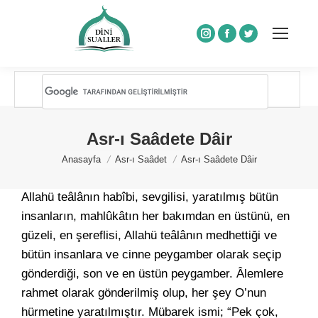
Instagram
Facebook
Twitter
Asr-ı Saâdete Dâir
You are here:
Anasayfa
Asr-ı Saâdet
Asr-ı Saâdete Dâir
Allahü teâlânın habîbi, sevgilisi, yaratılmış bütün
insanların, mahlûkâtın her bakımdan en üstünü, en
güzeli, en şereflisi, Allahü teâlânın medhettiği ve
bütün insanlara ve cinne peygamber olarak seçip
gönderdiği, son ve en üstün peygamber. Âlemlere
rahmet olarak gönderilmiş olup, her şey O’nun
hürmetine yaratılmıştır. Mübarek ismi; “Pek çok,