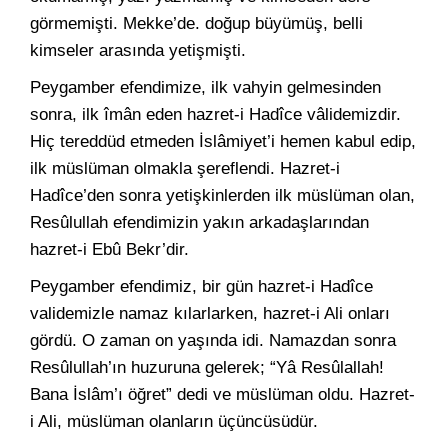
görmemişti. Mekke’de. doğup büyümüş, belli
kimseler arasında yetişmişti.
Peygamber efendimize, ilk vahyin gelmesinden
sonra, ilk îmân eden hazret-i Hadîce vâlidemizdir.
Hiç tereddüd etmeden İslâmiyet’i hemen kabul edip,
ilk müslüman olmakla şereflendi. Hazret-i
Hadîce’den sonra yetişkinlerden ilk müslüman olan,
Resûlullah efendimizin yakın arkadaşlarından
hazret-i Ebû Bekr’dir.
Peygamber efendimiz, bir gün hazret-i Hadîce
validemizle namaz kılarlarken, hazret-i Ali onları
gördü. O zaman on yaşında idi. Namazdan sonra
Resûlullah’ın huzuruna gelerek; “Yâ Resûlallah!
Bana İslâm’ı öğret” dedi ve müslüman oldu. Hazret-
i Ali, müslüman olanların üçüncüsüdür.