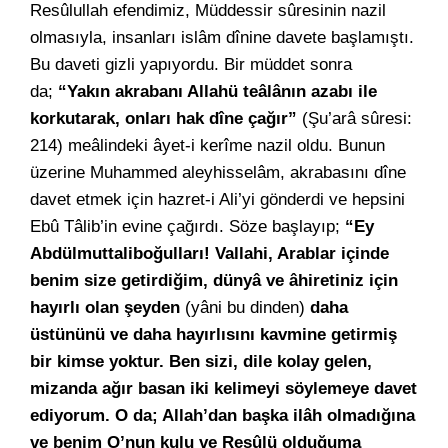
Resûlullah efendimiz, Müddessir sûresinin nazil
olmasıyla, insanları islâm dînine davete başlamıştı.
Bu daveti gizli yapıyordu. Bir müddet sonra
da;
“Yakın akrabanı Allahü teâlânın azabı ile
korkutarak, onları hak dîne çağır”
(Şu’arâ sûresi:
214) meâlindeki âyet-i kerîme nazil oldu. Bunun
üzerine Muhammed aleyhisselâm, akrabasını dîne
davet etmek için hazret-i Ali’yi gönderdi ve hepsini
Ebû Tâlib’in evine çağırdı. Söze başlayıp;
“Ey
Abdülmuttaliboğulları! Vallahi, Arablar içinde
benim size getirdiğim, dünyâ ve âhiretiniz için
hayırlı olan şeyden
(yâni bu dinden)
daha
üstününü ve daha hayırlısını kavmine getirmiş
bir kimse yoktur. Ben sizi, dile kolay gelen,
mizanda ağır basan iki kelimeyi söylemeye davet
ediyorum. O da; Allah’dan başka ilâh olmadığına
ve benim O’nun kulu ve Resûlü olduğuma