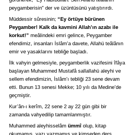
peygamberisin” der ve üzüntüsünü yatıştırırdı.
Müddessir sûresinin;
“Ey örtüye bürünen
Peygamber! Kalk da kavmini Allah’ın azabı ile
korkut!”
meâlindeki emri gelince, Peygamber
efendimiz, insanları İslâm’a davete, Allahü teâlânın
emir ve yasaklarını tebliğe başladı.
İlk vahyin gelmesiyle, peygamberlik vazifesini îfâya
başlayan Muhammed Mustafâ sallallahü aleyhi ve
sellem efendimizin, İslâm’ı tebliği 23 sene devam
etti. Bunun 13 senesi Mekke; 10 yılı da Medine’de
geçmiştir.
Kur’ân-ı kerîm, 22 sene 2 ay 22 gün gibi bir
zamanda vahyedilip tamamlanmıştır.
Muhammed aleyhisselâm
ümmî
olup, kitap
okumamış, yazı yazmamış ve kimseden ders