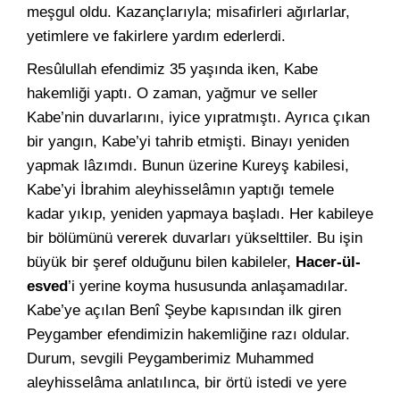
meşgul oldu. Kazançlarıyla; misafirleri ağırlarlar,
yetimlere ve fakirlere yardım ederlerdi.
Resûlullah efendimiz 35 yaşında iken, Kabe
hakemliği yaptı. O zaman, yağmur ve seller
Kabe’nin duvarlarını, iyice yıpratmıştı. Ayrıca çıkan
bir yangın, Kabe’yi tahrib etmişti. Binayı yeniden
yapmak lâzımdı. Bunun üzerine Kureyş kabilesi,
Kabe’yi İbrahim aleyhisselâmın yaptığı temele
kadar yıkıp, yeniden yapmaya başladı. Her kabileye
bir bölümünü vererek duvarları yükselttiler. Bu işin
büyük bir şeref olduğunu bilen kabileler,
Hacer-ül-
esved
’i yerine koyma hususunda anlaşamadılar.
Kabe’ye açılan Benî Şeybe kapısından ilk giren
Peygamber efendimizin hakemliğine razı oldular.
Durum, sevgili Peygamberimiz Muhammed
aleyhisselâma anlatılınca, bir örtü istedi ve yere