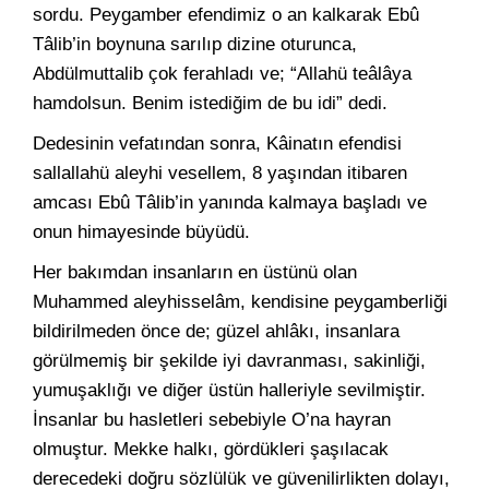
sordu. Peygamber efendimiz o an kalkarak Ebû
Tâlib’in boynuna sarılıp dizine oturunca,
Abdülmuttalib çok ferahladı ve; “Allahü teâlâya
hamdolsun. Benim istediğim de bu idi” dedi.
Dedesinin vefatından sonra, Kâinatın efendisi
sallallahü aleyhi vesellem, 8 yaşından itibaren
amcası Ebû Tâlib’in yanında kalmaya başladı ve
onun himayesinde büyüdü.
Her bakımdan insanların en üstünü olan
Muhammed aleyhisselâm, kendisine peygamberliği
bildirilmeden önce de; güzel ahlâkı, insanlara
görülmemiş bir şekilde iyi davranması, sakinliği,
yumuşaklığı ve diğer üstün halleriyle sevilmiştir.
İnsanlar bu hasletleri sebebiyle O’na hayran
olmuştur. Mekke halkı, gördükleri şaşılacak
derecedeki doğru sözlülük ve güvenilirlikten dolayı,