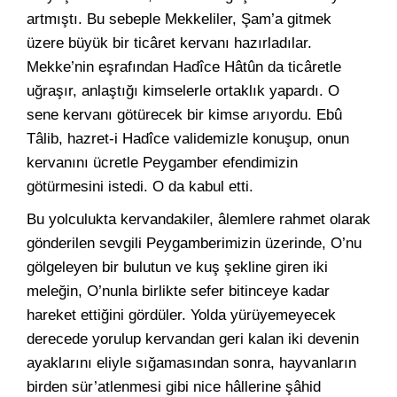
artmıştı. Bu sebeple Mekkeliler, Şam’a gitmek
üzere büyük bir ticâret kervanı hazırladılar.
Mekke’nin eşrafından Hadîce Hâtûn da ticâretle
uğraşır, anlaştığı kimselerle ortaklık yapardı. O
sene kervanı götürecek bir kimse arıyordu. Ebû
Tâlib, hazret-i Hadîce validemizle konuşup, onun
kervanını ücretle Peygamber efendimizin
götürmesini istedi. O da kabul etti.
Bu yolculukta kervandakiler, âlemlere rahmet olarak
gönderilen sevgili Peygamberimizin üzerinde, O’nu
gölgeleyen bir bulutun ve kuş şekline giren iki
meleğin, O’nunla birlikte sefer bitinceye kadar
hareket ettiğini gördüler. Yolda yürüyemeyecek
derecede yorulup kervandan geri kalan iki devenin
ayaklarını eliyle sığamasından sonra, hayvanların
birden sür’atlenmesi gibi nice hâllerine şâhid