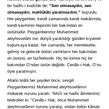
bir hadîs-i kudsîde de;
“Sen olmasaydın, sen
olmasaydın, mahlûkâtı yaratmazdım.”
buyurdu.
Her peygamber, kendi zamanında kendi mekânında,
kendi kavminin hepsinin her bakımdan en
üstünüdür. Peygamberimiz Muhammed
aleyhisselâm ise, dünyâ yaratıldığı günden kıyamet
kopuncaya kadar; her zamanda, her memlekette,
gelmiş ve gelecek bütün varlıkların her bakımdan
en üstünü, en fazîletlisidir. Hiç bir kimse hiç bir
bakımdan O’ndan üstün değildir. Cenâb-ı-Hak, O’nu
öyle yaratmıştır.
Allahü teâlâ her şeyden önce, sevgili
Peygamberimiz Muhammed aleyhisselâmın
mübarek nurunu yarattı. Tefsîr ve hadîs âlimlerimiz
bildirdiler ki: “Cenâb-ı Hak, önce Muhammed
aleyhisselâmın nurunu yaratıp, ondan bütün kâinatı