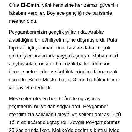
O’na
El-Emîn
, yâni kendisine her zaman güvenilir
lakabını verdiler. Böylece gençliğinde bu isimle
meşhûr oldu.
Peygamberimizin gençlik yıllarında, Arablar
alabildiğine bir câhiliyetin içine düşmüşlerdi. Puta
tapmak, içki, kumar, zina, faiz ve daha bir çok
çirkin işler aralarında yaygınlaşmıştı. Muhammed
aleyhisselâm onların bu bozuk hâllerinden son
derece nefret eder ve kötülüklerinden dâima uzak
dururdu. Bütün Mekke halkı, O’nun bu hâlini bilirler
ve hayret ederlerdi.
Mekkeliler öteden beri ticâretle uğraşarak
geçimlerini bu yoldan sağlarlardı. Peygamber
efendimizin sallallahü aleyhi ve sellem amcası Ebû
Tâlib de ticâretle uğraşırdı. Sevgili Peygamberimiz
25 yaşlarında iken, Mekke’de geçim sıkıntısı iyice