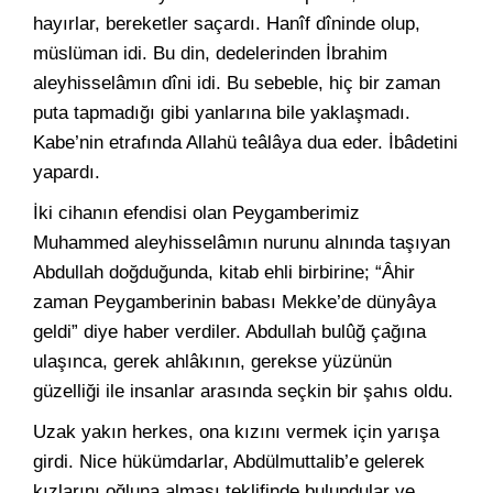
hayırlar, bereketler saçardı. Hanîf dîninde olup,
müslüman idi. Bu din, dedelerinden İbrahim
aleyhisselâmın dîni idi. Bu sebeble, hiç bir zaman
puta tapmadığı gibi yanlarına bile yaklaşmadı.
Kabe’nin etrafında Allahü teâlâya dua eder. İbâdetini
yapardı.
İki cihanın efendisi olan Peygamberimiz
Muhammed aleyhisselâmın nurunu alnında taşıyan
Abdullah doğduğunda, kitab ehli birbirine; “Âhir
zaman Peygamberinin babası Mekke’de dünyâya
geldi” diye haber verdiler. Abdullah bulûğ çağına
ulaşınca, gerek ahlâkının, gerekse yüzünün
güzelliği ile insanlar arasında seçkin bir şahıs oldu.
Uzak yakın herkes, ona kızını vermek için yarışa
girdi. Nice hükümdarlar, Abdülmuttalib’e gelerek
kızlarını oğluna alması teklifinde bulundular ve