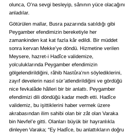
olunca, O’na sevgi besleyip, sânının yüce olacağını
anladılar.
Götürülen mallar, Busra pazarında satıldığı gibi
Peygamber efendimizin bereketiyle her
zamankinden kat kat fazla kâr edildi. Bir müddet
sonra kervan Mekke’ye döndü. Hizmetine verilen
Meysere, hazret-i Hadîce validemize,
yolculuklarında Peygamber efendimizin
gölgelendirildiğini, râhib Nastûra’nın söylediklerini,
zayıf develerin nasıl sür’atlendirildiğini ve gördüğü
nice fevkalâde hâlleri bir bir anlattı. Peygamber
efendimizi dili döndüğü kadar medh etti. Hadîce
validemiz, bu işittiklerini haber vermek üzere
akrabasından ilim sahibi olan bir zât olan Varaka
bin Nevfel’e gitti. Olanları büyük bir hayranlıkla
dinleyen Varaka; “Ey Hadîce, bu anlattıkların doğru