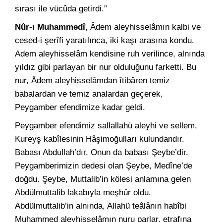
sırası ile vücûda getirdi.”
Nûr-ı Muhammedî
, Âdem aleyhisselâmın kalbi ve
cesed-i şerîfi yaratılınca, iki kaşı arasına kondu.
Adem aleyhisselâm kendisine ruh verilince, alnında
yıldız gibi parlayan bir nur olduluğunu farketti. Bu
nur, Âdem aleyhisselâmdan îtibâren temiz
babalardan ve temiz analardan geçerek,
Peygamber efendimize kadar geldi.
Peygamber efendimiz sallallahü aleyhi ve sellem,
Kureyş kabîlesinin Hâşimoğulları kulundandır.
Babası Abdullah’dır. Onun da babası Şeybe’dir.
Peygamberimizin dedesi olan Şeybe, Medîne’de
doğdu. Şeybe, Muttalib’in kölesi anlamına gelen
Abdülmuttalib lakabıyla meşhûr oldu.
Abdülmuttalib’in alnında, Allahü teâlânın habîbi
Muhammed aleyhisselâmın nuru parlar, etrafına