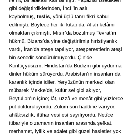
ile hiç bir alâkası kalmamıştı. Papazlar istedikleri
gibi değiştirdiklerinden, İncîl’in aslı
kaybolmuş,
teslis
, yâni üçlü tanrı fikri kabul
edilmişti. Böylece her iki kitap da, Allah kelâmı
olmaktan çıkmıştı. Mısır’da bozulmuş Tevrat’ın
hükmü, Bizans’da yine değiştirilmiş hıristiyanlık
vardı, İran’da ateşe tapılıyor, ateşperestlerin ateşi
bin senedir söndürülmüyordu. Çin’de
Konfüçyüsizm, Hindistan’da Budizm gibi uydurma
dinler hüküm sürüyordu. Arabistan’ın insanları da
karanlık içinde idiler. Yeryüzünün merkezi olan
mübarek Mekke’de, küfür sel gibi akıyor,
Beytullah’ın içine; lât, uzzâ ve menât gibi yüzlerce
put dolduruluyordu. Zulüm son haddine varıyor,
ahlâksızlık, iftihar vesilesi sayılıyordu. Netîce
itibariyle o zamanın insanları arasında şefkat,
merhamet, iyilik ve adalet gibi güzel hasletler yok