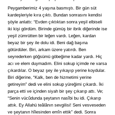
Peygamberimiz 4 yaşına basmıştı. Bir gün süt
kardeşleriyle kıra çıktı. Bundan sonrasını kendisi
şöyle anlattı: “Evden çıktıktan sonra yeşil elbiseli
iki kişi gördüm. Birinde gümüş bir ibrik diğerinde ise
yeşil zümrütten bir leğen vardı. Leğen, kardan
beyaz bir şey ile dolu idi. Beni dağ başına
götürdüler. Biri, arkam üzere yatırdı. Ben
seyrederken göğsümü göbeğime kadar yardı. Hiç
acı ve elem duymadım. Elini sokup içimde ne varsa
çıkardılar. O beyaz şey ile yıkayıp yerine koydular.
Biri diğerine, “Kalk, ben de hizmetimi yerine
getireyim” dedi ve elini sokup yüreğimi çıkardı. İki
parça etti ve içinden siyah bir şey çıkarıp attı. Ve;
“Senin vücûdunda şeytanın nasîbi bu idi. Çıkarıp
attık. Ey Allahü teâlânın sevgilisi! Seni vesveseden
ve şeytanın hîlesinden emîn ettik” dedi. Sonra