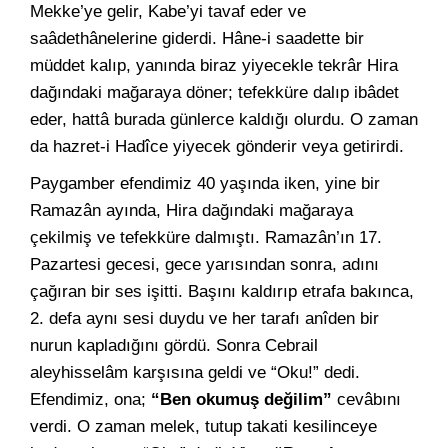
Mekke’ye gelir, Kabe’yi tavaf eder ve
saâdethânelerine giderdi. Hâne-i saadette bir
müddet kalıp, yanında biraz yiyecekle tekrâr Hira
dağındaki mağaraya döner; tefekküre dalıp ibâdet
eder, hattâ burada günlerce kaldığı olurdu. O zaman
da hazret-i Hadîce yiyecek gönderir veya getirirdi.
Paygamber efendimiz 40 yaşında iken, yine bir
Ramazân ayında, Hira dağındaki mağaraya
çekilmiş ve tefekküre dalmıştı. Ramazân’ın 17.
Pazartesi gecesi, gece yarısından sonra, adını
çağıran bir ses işitti. Başını kaldırıp etrafa bakınca,
2. defa aynı sesi duydu ve her tarafı anîden bir
nurun kapladığını gördü. Sonra Cebrail
aleyhisselâm karşısına geldi ve “Oku!” dedi.
Efendimiz, ona;
“Ben okumuş değilim”
cevâbını
verdi. O zaman melek, tutup takati kesilinceye