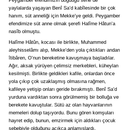
Peygamber efendimizin doğduğu sene de
yaylalarda yaşayan Benî Sa’d kabîlesinde bir çok
hanım, süt anneliği için Mekke’ye geldi. Peygamber
efendimize süt anne olmak şerefi Halîme Hâtun’a
nasîb olmuştu.
Halîme Hâtûn, kocası ile birlikte, Muhammed
aleyhisselâmı alıp, Mekke’den yola çıktıkları andan
îtibâren, O’nun bereketine kavuşmaya başladılar.
Ağır, aksak yürüyen çelimsiz merkebleri, küheylan
kesilmişti. Birlikte geldikleri kafile, onlardan önce
yola çıkıp çok uzaklaşmış olmasına rağmen,
kafileye yetişip onları geride bırakmıştı. Benî Sa’d
yurduna vardıktan sonra görülmemiş bir bolluğa ve
berekete kavuştular. Sütü az olan hayvanlarının
memeleri dolup taşıyordu. Bunu gören komşuları
hayret edip, bunun, emzirmek için aldıkları çocuk
sebebiyle olduğunu açıkça anlamışlardı.