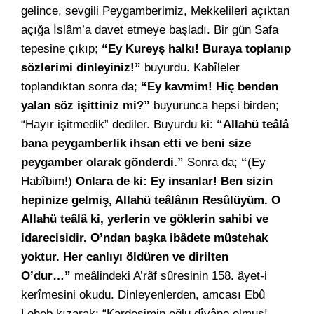
gelince, sevgili Peygamberimiz, Mekkelileri açıktan
açığa İslâm’a davet etmeye başladı. Bir gün Safa
tepesine çıkıp;
“Ey Kureyş halkı! Buraya toplanıp
sözlerimi dinleyiniz!”
buyurdu. Kabîleler
toplandıktan sonra da;
“Ey kavmim! Hiç benden
yalan söz işittiniz mi?”
buyurunca hepsi birden;
“Hayır işitmedik” dediler. Buyurdu ki:
“Allahü teâlâ
bana peygamberlik ihsan etti ve beni size
peygamber olarak gönderdi.”
Sonra da;
“
(Ey
Habîbim!)
Onlara de ki: Ey insanlar! Ben sizin
hepinize gelmiş, Allahü teâlânın Resûlüyüm. O
Allahü teâlâ ki, yerlerin ve göklerin sahibi ve
idarecisidir. O’ndan başka ibâdete müstehak
yoktur. Her canlıyı öldüren ve dirilten
O’dur…”
meâlindeki A’râf sûresinin 158. âyet-i
kerîmesini okudu. Dinleyenlerden, amcası Ebû
Leheb kızarak; “Kardeşimin oğlu dîvâne olmuş!