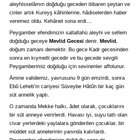
aleyhisselâmın doğduğu geceden itibaren şeytan ve
cinler artık Kureyş kâhinlerine, hâdiselerden haber
veremez oldu. Kehânet sona erdi…
Peygamber efendimizin sallallahü aleyhi ve sellem
doğduğu geceye
Mevlid Gecesi
denir.
Mevlid
,
doğum zamanı demektir. Bu gece Kadr gecesinden
sonra en kıymetli gecedir ve bu gecede sevgili
Peygamberimiz doğduğu için sevinenler affolunur.
Âmine validemiz, yavrusunu 9 gün emzirdi, sonra
Ebû Leheb’in cariyesi Süveybe Hâtûn bir kaç gün
süt annelik yaptı.
O zamanda Mekke halkı, âdet olarak, çocuklarını
bir süt anneye verirlerdi. Havası iyi, suyu tatlı olan
civar yerlerdeki yaylalara gönderilen çocuklar, bir
müddet süt annelerinin yanında kalırlardı.