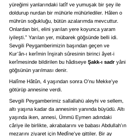
yüreğimi yanlarındaki latîf ve yumuşak bir şey ile
doldurup nurdan bir mühürle mühürlediler. Hâlen o
mührün soğukluğu, bütün azalarımda mevcuttur.
Onlardan biri, elini yarılan yere koyunca yaram
iyileşti.” Yarılan yer, mübarek göğsünde belli idi.
Sevgili Peygamberimizin başından geçen ve
Kur’ân-ı kerîmin İnşirah sûresinin birinci âyet-i
kerîmesinde bildirilen bu hâdiseye
Şakk-ı sadr
yâni
göğsünün yarılması denir.
Halîme Hâtûn, 4 yaşından sonra O’nu Mekke’ye
götürüp annesine verdi.
Sevgili Peygamberimiz sallallahü aleyhi ve sellem,
altı yaşına kadar da annesinin yanında büyüdü. Altı
yaşında iken, annesi, Ümmü Eymen adındaki
câriye ile birlikte, akrabalarını ve babası Abdullah’ın
mezarını ziyaret için Medîne’ye gittiler. Bir ay