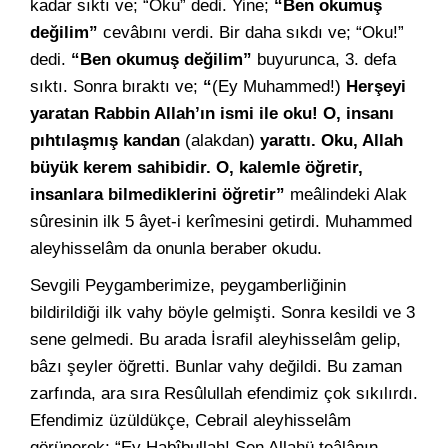
kadar sıktı ve; “Oku” dedi. Yine;
“Ben okumuş
değilim”
cevâbını verdi. Bir daha sıkdı ve; “Oku!”
dedi.
“Ben okumuş değilim”
buyurunca, 3. defa
sıktı. Sonra bıraktı ve;
“
(Ey Muhammed!)
Herşeyi
yaratan Rabbin Allah’ın ismi ile oku! O, insanı
pıhtılaşmış kandan
(alakdan)
yarattı. Oku, Allah
büyük kerem sahibidir. O, kalemle öğretir,
insanlara bilmediklerini öğretir”
meâlindeki Alak
sûresinin ilk 5 âyet-i kerîmesini getirdi. Muhammed
aleyhisselâm da onunla beraber okudu.
Sevgili Peygamberimize, peygamberliğinin
bildirildiği ilk vahy böyle gelmişti. Sonra kesildi ve 3
sene gelmedi. Bu arada İsrafil aleyhisselâm gelip,
bâzı şeyler öğretti. Bunlar vahy değildi. Bu zaman
zarfında, ara sıra Resûlullah efendimiz çok sıkılırdı.
Efendimiz üzüldükçe, Cebrail aleyhisselâm
görünerek; “Ey Habîbullah! Sen Allahü teâlânın