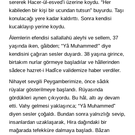
sererek Hacer-ül-esved’i üzerine koydu. “Her
kabileden bir kişi bir ucundan tutsun” buyurdu. Taşı
konulacağı yere kadar kaldırttı. Sonra kendisi
kucaklayıp yerine koydu.
Âlemlerin efendisi sallallahü aleyhi ve sellem, 37
yaşında iken, gâibden; “Yâ Muhammed!” diye
kendisini çağıran sesler duyardı. 38 yaşına girince,
birtakım nurlar görmeye başladılar ve hâllerinden
sâdece hazret-i Hadîce validemize haber verdiler.
Nihayet sevgili Peygamberimize, önce sâdık
rüyalar gösterilmeye başlandı. Rüyasında
gördükleri aynen çıkıyordu. Bu hâl, altı ay devam
etti. Vahy gelmesi yaklaşınca; “Yâ Muhammed”
diyen sesler çoğaldı. Bundan sonra yalnızlığı sevip,
insanlardan uzaklaşarak, Hira dağındaki bir
mağarada tefekküre dalmaya başladı. Bâzan