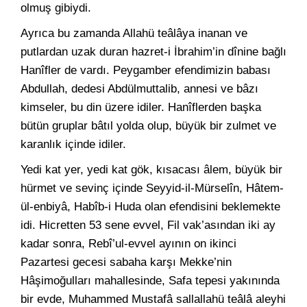
olmuş gibiydi.
Ayrıca bu zamanda Allahü teâlâya inanan ve
putlardan uzak duran hazret-i İbrahim’in dînine bağlı
Hanîfler de vardı. Peygamber efendimizin babası
Abdullah, dedesi Abdülmuttalib, annesi ve bâzı
kimseler, bu din üzere idiler. Hanîflerden başka
bütün gruplar bâtıl yolda olup, büyük bir zulmet ve
karanlık içinde idiler.
Yedi kat yer, yedi kat gök, kısacası âlem, büyük bir
hürmet ve sevinç içinde Seyyid-il-Mürselîn, Hâtem-
ül-enbiyâ, Habîb-i Huda olan efendisini beklemekte
idi. Hicretten 53 sene evvel, Fil vak’asından iki ay
kadar sonra, Rebî’ul-evvel ayının on ikinci
Pazartesi gecesi sabaha karşı Mekke’nin
Hâşimoğulları mahallesinde, Safa tepesi yakınında
bir evde, Muhammed Mustafâ sallallahü teâlâ aleyhi