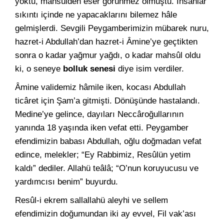
yoktu, mahsûlden eser görünmez olmuştu. İnsanlar
sıkıntı içinde ne yapacaklarını bilemez hâle
gelmişlerdi. Sevgili Peygamberimizin mübarek nuru,
hazret-i Abdullah’dan hazret-i Âmine’ye geçtikten
sonra o kadar yağmur yağdı, o kadar mahsûl oldu
ki, o seneye
bolluk senesi
diye isim verdiler.
Âmine validemiz hâmile iken, kocası Abdullah
ticâret için Şam’a gitmişti. Dönüşünde hastalandı.
Medine’ye gelince, dayıları Neccâroğullarının
yanında 18 yaşında iken vefat etti. Peygamber
efendimizin babası Abdullah, oğlu doğmadan vefat
edince, melekler; “Ey Rabbimiz, Resûlün yetim
kaldı” dediler. Allahü teâlâ; “O’nun koruyucusu ve
yardımcısı benim” buyurdu.
Resûl-i ekrem sallallahü aleyhi ve sellem
efendimizin doğumundan iki ay evvel, Fil vak’ası