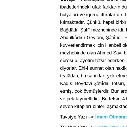
ibadetlerindeki ufak farkların 
hulyaları ve iğrenç iftiralarıd
kılmaktadır. Çünkü, hepsi birbir
Bağdâdî, Şâfiî mezhebinde idi. B
Abdülkâdir-i Geylani, Şâfiî id
kuvvetlendirmek için Hanbeli ol
mezhebinde olan Ahmed Savi bu t
sûresi 6. ayetini tefsir ederke
diyorlar. Ehl-i sünnet olan haki
teâlâdan, bu sapıkları yok etme
Kadısı Beydavi Şâfiîdir. Tefsiri,
etmiş, çok övmüşlerdir. Bunla
ve pek kıymetlidir. [Bu tefsir, 4
seven kitapları binleri aşmakta
Tavsiye Yazı –>
İmam Olmanın 