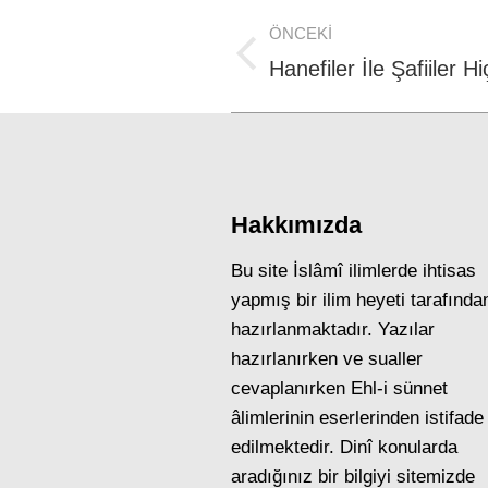
Post
ÖNCEKI
navigation
Previous
Hanefiler İle Şafiiler 
post:
Hakkımızda
Bu site İslâmî ilimlerde ihtisas
yapmış bir ilim heyeti tarafında
hazırlanmaktadır. Yazılar
hazırlanırken ve sualler
cevaplanırken Ehl-i sünnet
âlimlerinin eserlerinden istifade
edilmektedir. Dinî konularda
aradığınız bir bilgiyi sitemizde