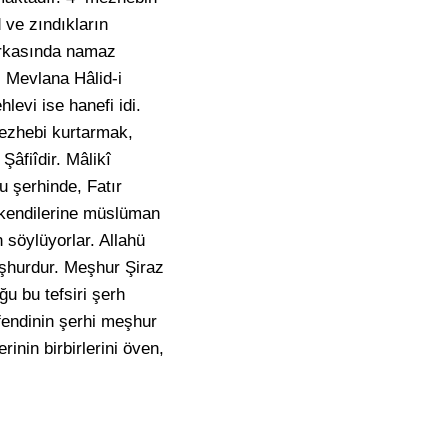
 ve zındıkların
 arkasında namaz
, Mevlana Hâlid-i
levi ise hanefi idi.
mezhebi kurtarmak,
âfiîdir. Mâlikî
u şerhinde, Fatır
z kendilerine müslüman
 söylüyorlar. Allahü
eşhurdur. Meşhur Şiraz
ğu bu tefsiri şerh
endinin şerhi meşhur
rinin birbirlerini öven,