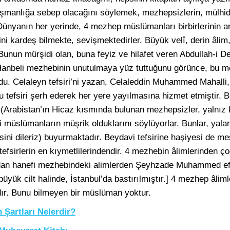
düşmanlığa sebep olacağını söylemek, mezhepsizlerin, mülhid
ır. Dünyanın her yerinde, 4 mezhep müslümanları birbirlerinin
ini kardeş bilmekte, sevişmektedirler. Büyük velî, derin âlim
unun mürşidi olan, buna feyiz ve hilafet veren Abdullah-i Deh
i. Hanbeli mezhebinin unutulmaya yüz tuttuğunu görünce, bu 
du. Celaleyn tefsiri’ni yazan, Celaleddin Muhammed Mahalli, Ş
efsiri şerh ederek her yere yayılmasına hizmet etmiştir. B
n, (Arabistan’ın Hicaz kısmında bulunan mezhepsizler, yalnı
ki müslümanların müşrik olduklarını söylüyorlar. Bunlar, yalan
sini dileriz) buyurmaktadır. Beydavi tefsirine haşiyesi de m
 tefsirlerin en kıymetlilerindendir. 4 mezhebin âlimlerinden ço
rdan hanefi mezhebindeki alimlerden Şeyhzade Muhammed ef
 büyük cilt halinde, İstanbul’da bastırılmıştır.] 4 mezhep âlimle
dır. Bunu bilmeyen bir müslüman yoktur.
Şartları Nelerdir?