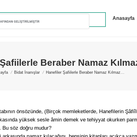
Anasayfa
 Şafiilerle Beraber Namaz Kılma
 are here:
ayfa
Bidat İnanışlar
Hanefiler Şafiilerle Beraber Namaz Kılmaz…
bının önsözünde, (Birçok memleketlerde, Hanefilerin Şâfiî
arkasında yüksek sesle âmin demek ve tehiyyat okurken par
r. Bu söz doğru mudur?
ri arkasında namaz kılacağını, hepsinin kitapları açıkça ya