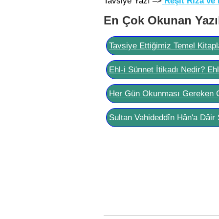
Tavsiye Yazı –>
Reşit Rıza ve 
En Çok Okunan Yazı
Tavsiye Ettiğimiz Temel Kitapl
Ehl-i Sünnet İtikadı Nedir? Eh
Her Gün Okunması Gereken 
Sultan Vahideddîn Hân'a Dâir 