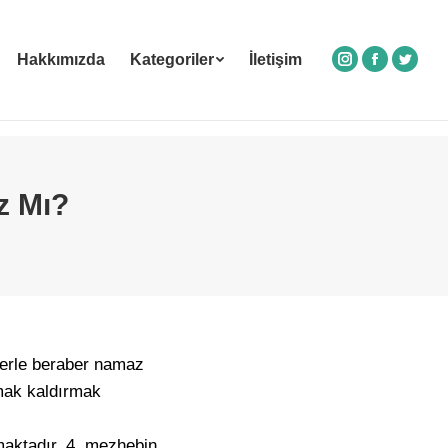
Hakkımızda
Kategoriler
İletişim
Instagram
Facebook
Twitte
z Mı?
lerle beraber namaz
mak kaldırmak
zmaktadır. 4 mezhebin