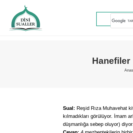
Hanefiler
You
Anas
Sual:
Reşid Rıza Muhavehat kita
kılmadıkları görülüyor. İmam 
düşmanlığa sebep oluyor) diyo
Cevap:
4 mezheptekilerin birbi