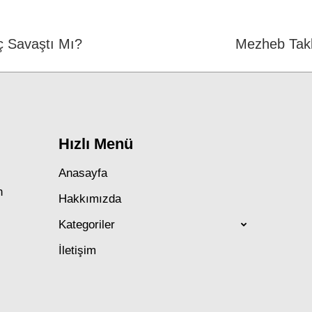
Hiç Savaştı Mı?
Next
Mezheb Takli
post:
Hızlı Menü
Anasayfa
n
Hakkımızda
Kategoriler
İletişim