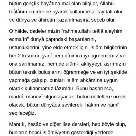
bütün gençlik hayâtına mal olan bilgiler, Allahü
teâlânın emirlerine uyarak kullanılırsa, faydalı olur
ve dünyâ ve âhiretin kazanılmasına sebeb olur.
O hâlde, dedelerimizin “rahmetullahi teâlâ aleyhim
ecma’în” dünyâ çapındaki başarılarını,
üstünlüklerini, yine elde etmek için, islâm bilgilerinin
her 2 kısmını, yanî hem dînimizi iyi öğrenmemiz ve
ona sarılmamız, hem de ulûm-i akliyyeyi, asrımızın
bütün teknik buluşlarını öğrenmeğe ve en iyi şekilde
yapmağa çalışıp, bunları islâm ahkâmına uygun
olarak kullanmamız lâzımdır. Bunu başarınca,
maddî, manevî olgunlaşacak, bütün milletlere örnek
olacak, bütün dünyâca sevilerek, hâkim ve hâmî
seçileceğiz.
Mantık, hesâb ve diğer lise dersleri, hep böyle olup,
bunların hepsi islâmiyyetin gösterdiği yerlerde