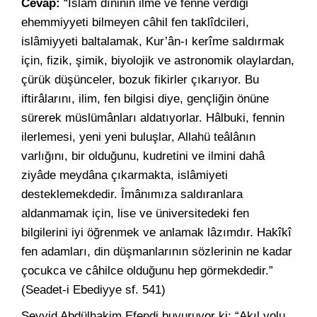
Cevap:
“İslâm dîninin ilme ve fenne verdiği
ehemmiyyeti bilmeyen câhil fen taklîdcileri,
islâmiyyeti baltalamak, Kur’ân-ı kerîme saldırmak
için, fizik, şimik, biyolojik ve astronomik olaylardan,
çürük düşünceler, bozuk fikirler çıkarıyor. Bu
iftirâlarını, ilim, fen bilgisi diye, gençliğin önüne
sürerek müslümânları aldatıyorlar. Hâlbuki, fennin
ilerlemesi, yeni yeni buluşlar, Allahü teâlânın
varlığını, bir olduğunu, kudretini ve ilmini dahâ
ziyâde meydâna çıkarmakta, islâmiyeti
desteklemekdedir. Îmânımıza saldıranlara
aldanmamak için, lise ve üniversitedeki fen
bilgilerini iyi öğrenmek ve anlamak lâzımdır. Hakîkî
fen adamları, din düşmanlarının sözlerinin ne kadar
çocukca ve câhilce olduğunu hep görmekdedir.”
(Seadet-i Ebediyye sf. 541)
Seyyid Abdülhakim Efendi buyuruyor ki; “Akıl yolu