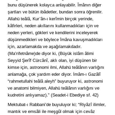
bunu düşünerek kolayca anlayabilir. Îmânın diğer
şartları ve bütün ibâdetler, bundan sonra öğrenilir.
Allahü teâlâ, Kur’ân-ı kerîmin birçok yerinde,
kâfirleri, neden akıllarını kullanmadıkları için ve
neden yerleri, gökleri ve kendilerini inceleyerek
düşünmedikleri ve böylece îmâna kavuşmadıkları
için, azarlamakda ve aşağılamakdadır.
(Ma’rifetnâme)de diyor ki, (Büyük islâm âlimi
Seyyid Şerîf Cürcânî, aklı olan, iyi düşünen bir
kimse için, astronomi ilmi, Allahü teâlânın varlığını
anlamağa, çok yardım eder diyor. İmâm-ı Gazâlî
“rahmetullahi teâlâ aleyh” buyuruyor ki, astronomi
ve anatomi bilmiyen, Allahü teâlânın varlığını ve
kudretini anlıyamaz).”
(Seadet-i Ebediye sf. 42)
Mektubat-ı Rabbani’de buyuluyor ki;
“Riyâzî ilimler,
mantık ve emsâli ile meşgûl olmak için cevâz