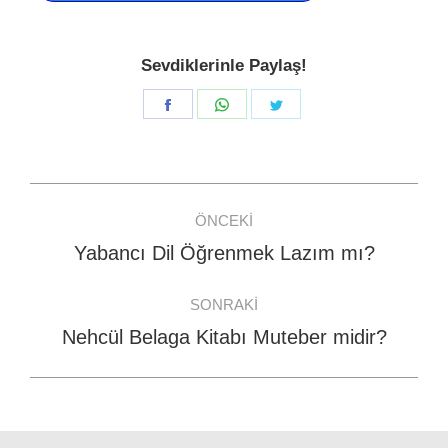
Sevdiklerinle Paylaş!
Share
Share
Share
on
on
on
Facebook
WhatsApp
Twitter
Post
ÖNCEKI
navigation
Yabancı Dil Öğrenmek Lazım mı?
Previous
post:
SONRAKI
Nehcül Belaga Kitabı Muteber midir?
Next
post: