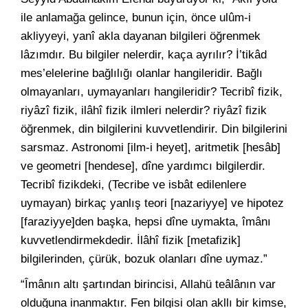
ile anlamağa gelince, bunun için, önce ulûm-i
akliyyeyi, yanî akla dayanan bilgileri öğrenmek
lâzımdır. Bu bilgiler nelerdir, kaça ayrılır? İ’tikâd
mes’elelerine bağlılığı olanlar hangileridir. Bağlı
olmayanları, uymayanları hangileridir? Tecribî fizik,
riyâzî fizik, ilâhî fizik ilmleri nelerdir? riyâzî fizik
öğrenmek, din bilgilerini kuvvetlendirir. Din bilgilerini
sarsmaz. Astronomi [ilm-i heyet], aritmetik [hesâb]
ve geometri [hendese], dîne yardımcı bilgilerdir.
Tecribî fizikdeki, (Tecribe ve isbât edilenlere
uymayan) birkaç yanlış teori [nazariyye] ve hipotez
[faraziyye]den başka, hepsi dîne uymakta, îmânı
kuvvetlendirmekdedir. İlâhî fizik [metafizik]
bilgilerinden, çürük, bozuk olanları dîne uymaz.
”
“Îmânın altı şartından birincisi, Allahü teâlânın var
olduğuna inanmaktır. Fen bilgisi olan akllı bir kimse,