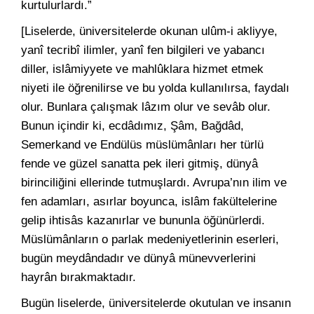
kurtulurlardı.”
[Liselerde, üniversitelerde okunan ulûm-i akliyye,
yanî tecribî ilimler, yanî fen bilgileri ve yabancı
diller, islâmiyyete ve mahlûklara hizmet etmek
niyeti ile öğrenilirse ve bu yolda kullanılırsa, faydalı
olur. Bunlara çalışmak lâzım olur ve sevâb olur.
Bunun içindir ki, ecdâdımız, Şâm, Bağdâd,
Semerkand ve Endülüs müslümânları her türlü
fende ve güzel sanatta pek ileri gitmiş, dünyâ
birinciliğini ellerinde tutmuşlardı. Avrupa’nın ilim ve
fen adamları, asırlar boyunca, islâm fakültelerine
gelip ihtisâs kazanırlar ve bununla öğünürlerdi.
Müslümânların o parlak medeniyetlerinin eserleri,
bugün meydândadır ve dünyâ münevverlerini
hayrân bırakmaktadır.
Bugün liselerde, üniversitelerde okutulan ve insanın