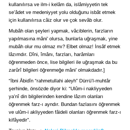
kullanılırsa ve ilm-i kelâm da, islâmiyyetin tek
se’âdet ve medeniyyet yolu olduğunu isbât etmek
için kullanılırsa câiz olur ve çok sevâb olur.
Mubâh olan şeyleri yapmak, vâciblerin, farzların
yapılmasına mâni’ olursa, bunlarla uğraşmak, yine
mubâh olur mu olmaz mı? Elbet olmaz! İnsâf etmek
lâzımdır. Dîni, îmânı, farzları, harâmları
öğrenmeden önce, lise bilgileri ile uğraşmak da bu
zarûrî bilgileri öğrenmeğe mâni’ olmakdadır.
]
“İbni Âbidîn “rahmetullahi aleyh” Dürrü’l-muhtâr
şerhinde, önsözde diyor ki: “Ulûm-i nakliyyeden
ya’nî din bilgilerinden kendine lâzım olanları
öğrenmek farz-ı ayndır. Bundan fazlasını öğrenmek
ve ulûm-i akliyyeden fâideli olanları öğrenmek farz-ı
kifâyedir”.