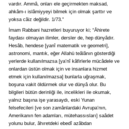
vardır. Ammâ, onları ele geçirmekten maksad,
ahkâm-ı islâmiyyeyi bilmek için olmak şarttır ve
yoksa câiz değildir. 1/73.
”
İmam Rabbani hazretleri buyuruyor ki; “Âhirete
faydası olmayan ilimler, dersler de, hep dünyâdır.
Hesâb, hendese [yanî matematik ve geometri],
astronomi, mantık, eğer Allahü teâlânın gösterdiği
yerlerde kullanılmazsa [ya’nî kâfirlerle mücâdele ve
onlardan üstün olmak için ve insanlara hizmet
etmek için kullanılmazsa] bunlarla uğraşmak,
boşuna vakit öldürmek olur ve dünyâ olur. Bu
bilgileri bütün derinliği ile, incelikleri ile okumak,
yalnız başına işe yarasaydı, eski Yunan
felsefecileri [ve son zamânlardaki Avrupa’nın,
Amerikanın fen adamları, mütehassısları] saâdet
yolunu bulur, âhıretdeki ebedî azâbdan