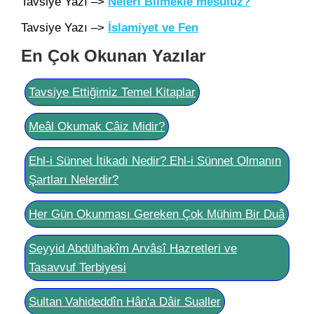
Tavsiye Yazı –>
Neleri Bilmekle mesulüz?
Tavsiye Yazı –>
İslamiyet ve Fen
En Çok Okunan Yazılar
Tavsiye Ettiğimiz Temel Kitaplar
Meâl Okumak Câiz Midir?
Ehl-i Sünnet İtikadı Nedir? Ehl-i Sünnet Olmanın
Şartları Nelerdir?
Her Gün Okunması Gereken Çok Mühim Bir Duâ
Seyyid Abdülhakîm Arvâsî Hazretleri ve
Tasavvuf Terbiyesi
Sultan Vahideddîn Hân'a Dâir Sualler