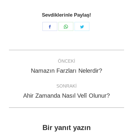
Sevdiklerinle Paylaş!
Share
Share
Share
on
on
on
Facebook
WhatsApp
Twitter
Post
ÖNCEKI
navigation
Namazın Farzları Nelerdir?
Previous
post:
SONRAKI
Ahir Zamanda Nasıl Velî Olunur?
Next
post:
Bir yanıt yazın