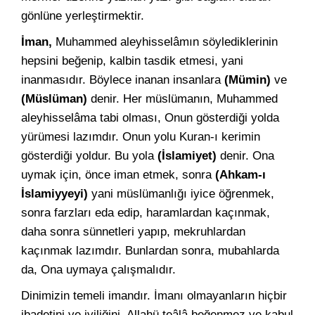
gönlüne yerleştirmektir.
İman,
Muhammed aleyhisselâmın söylediklerinin
hepsini beğenip, kalbin tasdik etmesi, yani
inanmasıdır. Böylece inanan insanlara
(Mümin)
ve
(Müslüman)
denir. Her müslümanın, Muhammed
aleyhisselâma tabi olması, Onun gösterdiği yolda
yürümesi lazımdır. Onun yolu Kuran-ı kerimin
gösterdiği yoldur. Bu yola
(İslamiyet)
denir. Ona
uymak için, önce iman etmek, sonra
(Ahkam-ı
İslamiyyeyi)
yani müslümanlığı iyice öğrenmek,
sonra farzları eda edip, haramlardan kaçınmak,
daha sonra sünnetleri yapıp, mekruhlardan
kaçınmak lazımdır. Bunlardan sonra, mubahlarda
da, Ona uymaya çalışmalıdır.
Dinimizin temeli imandır. İmanı olmayanların hiçbir
ibadetini ve iyiliğini, Allahü teâlâ beğenmez ve kabul