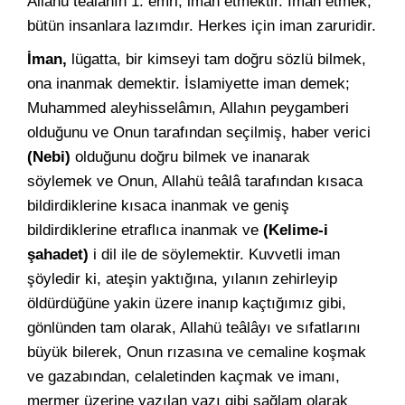
Allahü teâlânın 1. emri, iman etmektir. İman etmek,
bütün insanlara lazımdır. Herkes için iman zaruridir.
İman,
lügatta, bir kimseyi tam doğru sözlü bilmek,
ona inanmak demektir. İslamiyette iman demek;
Muhammed aleyhisselâmın, Allahın peygamberi
olduğunu ve Onun tarafından seçilmiş, haber verici
(Nebi)
olduğunu doğru bilmek ve inanarak
söylemek ve Onun, Allahü teâlâ tarafından kısaca
bildirdiklerine kısaca inanmak ve geniş
bildirdiklerine etraflıca inanmak ve
(Kelime-i
şahadet)
i dil ile de söylemektir. Kuvvetli iman
şöyledir ki, ateşin yaktığına, yılanın zehirleyip
öldürdüğüne yakin üzere inanıp kaçtığımız gibi,
gönlünden tam olarak, Allahü teâlâyı ve sıfatlarını
büyük bilerek, Onun rızasına ve cemaline koşmak
ve gazabından, celaletinden kaçmak ve imanı,
mermer üzerine yazılan yazı gibi sağlam olarak