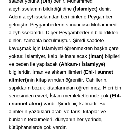
saadet yoluna
(Din)
denir. Muhammed
aleyhisselamın bildirdiği dine
(İslamiyet)
denir.
Adem aleyhisselamdan beri binlerle Peygamber
gelmiştir. Peygamberlerin sonuncusu Muhammed
aleyhisselamdır. Diğer Peygamberlerin bildirdikleri
dinler, zamanla bozulmuştur. Şimdi saadete
kavuşmak için İslamiyeti öğrenmekten başka çare
yoktur. İslamiyet, kalp ile inanılacak
(İman)
bilgileri
ve beden ile yapılacak
(Ahkam-ı İslamiyye)
bilgileridir. İman ve ahkam ilimleri
(Ehl-i sünnet
alimleri)
nin kitaplarından öğrenilir. Cahillerin,
sapıkların bozuk kitaplarından öğrenilmez. Hicri bin
senesinden evvel, İslam memleketlerinde çok
(Ehl-
i sünnet alimi)
vardı. Şimdi hiç kalmadı. Bu
alimlerin yazdıkları arabi ve farisi kitaplar ve
bunların tercümeleri, dünyanın her yerinde,
kütüphanelerde çok vardır.