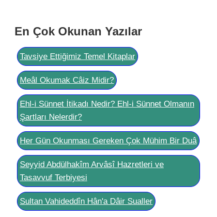
En Çok Okunan Yazılar
Tavsiye Ettiğimiz Temel Kitaplar
Meâl Okumak Câiz Midir?
Ehl-i Sünnet İtikadı Nedir? Ehl-i Sünnet Olmanın
Şartları Nelerdir?
Her Gün Okunması Gereken Çok Mühim Bir Duâ
Seyyid Abdülhakîm Arvâsî Hazretleri ve
Tasavvuf Terbiyesi
Sultan Vahideddîn Hân'a Dâir Sualler