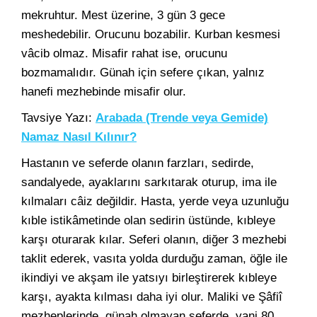
mekruhtur. Mest üzerine, 3 gün 3 gece
meshedebilir. Orucunu bozabilir. Kurban kesmesi
vâcib olmaz. Misafir rahat ise, orucunu
bozmamalıdır. Günah için sefere çıkan, yalnız
hanefi mezhebinde misafir olur.
Tavsiye Yazı:
Arabada (Trende veya Gemide)
Namaz Nasıl Kılınır?
Hastanın ve seferde olanın farzları, sedirde,
sandalyede, ayaklarını sarkıtarak oturup, ima ile
kılmaları câiz değildir. Hasta, yerde veya uzunluğu
kıble istikâmetinde olan sedirin üstünde, kıbleye
karşı oturarak kılar. Seferi olanın, diğer 3 mezhebi
taklit ederek, vasıta yolda durduğu zaman, öğle ile
ikindiyi ve akşam ile yatsıyı birleştirerek kıbleye
karşı, ayakta kılması daha iyi olur. Maliki ve Şâfiî
mezheplerinde, günah olmayan seferde, yani 80