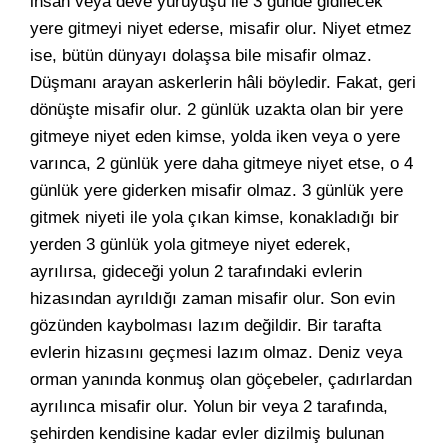
insan veya deve yürüyüşü ile 3 günde gidilecek
yere gitmeyi niyet ederse, misafir olur. Niyet etmez
ise, bütün dünyayı dolaşsa bile misafir olmaz.
Düşmanı arayan askerlerin hâli böyledir. Fakat, geri
dönüşte misafir olur. 2 günlük uzakta olan bir yere
gitmeye niyet eden kimse, yolda iken veya o yere
varınca, 2 günlük yere daha gitmeye niyet etse, o 4
günlük yere giderken misafir olmaz. 3 günlük yere
gitmek niyeti ile yola çıkan kimse, konakladığı bir
yerden 3 günlük yola gitmeye niyet ederek,
ayrılırsa, gideceği yolun 2 tarafındaki evlerin
hizasından ayrıldığı zaman misafir olur. Son evin
gözünden kaybolması lazım değildir. Bir tarafta
evlerin hizasını geçmesi lazım olmaz. Deniz veya
orman yanında konmuş olan göçebeler, çadırlardan
ayrılınca misafir olur. Yolun bir veya 2 tarafında,
şehirden kendisine kadar evler dizilmiş bulunan