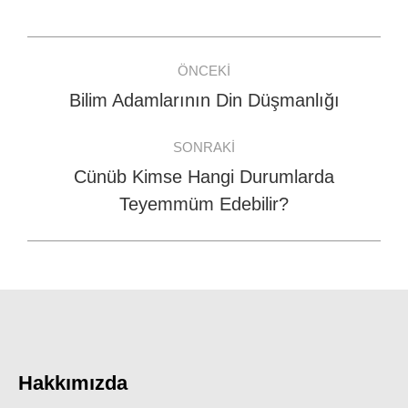
Facebook
WhatsApp
Twitter
Post
ÖNCEKI
navigation
Bilim Adamlarının Din Düşmanlığı
Previous
post:
SONRAKI
Cünüb Kimse Hangi Durumlarda
Next
Teyemmüm Edebilir?
post:
Hakkımızda