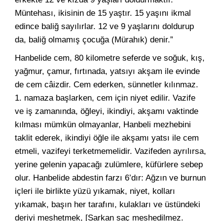
Müntehası, ikisinin de 15 yaştır. 15 yaşını ikmal
edince baliğ sayılırlar. 12 ve 9 yaşlarını doldurup
da, baliğ olmamış çocuğa (Mürahık) denir.”
Hanbelide cem, 80 kilometre seferde ve soğuk, kış,
yağmur, çamur, fırtınada, yatsıyı akşam ile evinde
de cem câizdir. Cem ederken, sünnetler kılınmaz.
1. namaza başlarken, cem için niyet edilir. Vazife
ve iş zamanında, öğleyi, ikindiyi, akşamı vaktinde
kılması mümkün olmayanlar, Hanbeli mezhebini
taklit ederek, ikindiyi öğle ile akşamı yatsı ile cem
etmeli, vazifeyi terketmemelidir. Vazifeden ayrılırsa,
yerine gelenin yapacağı zulümlere, küfürlere sebep
olur. Hanbelide abdestin farzı 6’dır: Ağzın ve burnun
içleri ile birlikte yüzü yıkamak, niyet, kolları
yıkamak, başın her tarafını, kulakları ve üstündeki
deriyi meshetmek, [Sarkan saç meshedilmez.