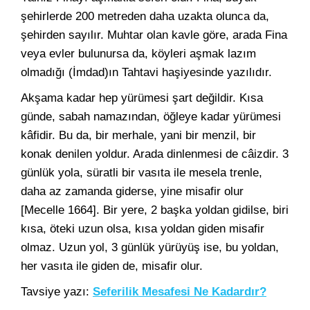
şehirlerde 200 metreden daha uzakta olunca da,
şehirden sayılır. Muhtar olan kavle göre, arada Fina
veya evler bulunursa da, köyleri aşmak lazım
olmadığı (İmdad)ın Tahtavi haşiyesinde yazılıdır.
Akşama kadar hep yürümesi şart değildir. Kısa
günde, sabah namazından, öğleye kadar yürümesi
kâfidir. Bu da, bir merhale, yani bir menzil, bir
konak denilen yoldur. Arada dinlenmesi de câizdir. 3
günlük yola, süratli bir vasıta ile mesela trenle,
daha az zamanda giderse, yine misafir olur
[Mecelle 1664]. Bir yere, 2 başka yoldan gidilse, biri
kısa, öteki uzun olsa, kısa yoldan giden misafir
olmaz. Uzun yol, 3 günlük yürüyüş ise, bu yoldan,
her vasıta ile giden de, misafir olur.
Tavsiye yazı:
Seferilik Mesafesi Ne Kadardır?