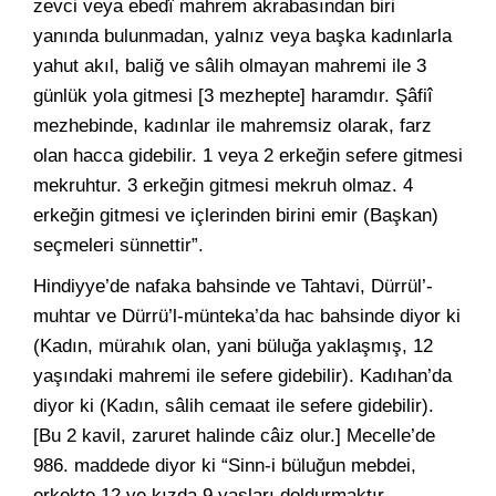
zevci veya ebedî mahrem akrabasından biri
yanında bulunmadan, yalnız veya başka kadınlarla
yahut akıl, baliğ ve sâlih olmayan mahremi ile 3
günlük yola gitmesi [3 mezhepte] haramdır. Şâfiî
mezhebinde, kadınlar ile mahremsiz olarak, farz
olan hacca gidebilir. 1 veya 2 erkeğin sefere gitmesi
mekruhtur. 3 erkeğin gitmesi mekruh olmaz. 4
erkeğin gitmesi ve içlerinden birini emir (Başkan)
seçmeleri sünnettir”.
Hindiyye’de nafaka bahsinde ve Tahtavi, Dürrül’-
muhtar ve Dürrü’l-münteka’da hac bahsinde diyor ki
(Kadın, mürahık olan, yani büluğa yaklaşmış, 12
yaşındaki mahremi ile sefere gidebilir). Kadıhan’da
diyor ki (Kadın, sâlih cemaat ile sefere gidebilir).
[Bu 2 kavil, zaruret halinde câiz olur.] Mecelle’de
986. maddede diyor ki “Sinn-i büluğun mebdei,
erkekte 12 ve kızda 9 yaşları doldurmaktır.