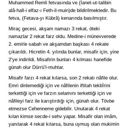
Muhammed Remli fetvasında ve (İanet-ut-talibin
alâ-hall-i elfaz-ı Feth-il-muin)de bildirilmektedir. Bu
fetva, (Fetava-yı Kübrâ) kenarında basılmıştır.
Miraç gecesi, akşam namazı 3 rekat, öteki
namazlar 2 rekat farz oldu. Medine-i münevverede
2. emirle sabah ve akşamdan başkası 4 rekate
çıkarıldı. Hicretin 4. yılında bunlar, misafir için, yine
2’ye indirildi. Misafirin bunları 4 kılması hanefide
günah olur Dürrü’l-muhtar.
Misafir farzı 4 rekat kılarsa, son 2 rekatı nâfile olur.
Emri dinlemediği için ve nâfilenin iftitah tekbîrini
terkettiği için ve farzın selamını terkettiği için ve
nâfileyi farz ile karıştırdığı için, günah olur. Tövbe
etmezse Cehenneme gidebilir. Unutarak 4 rekat
kılan kimse secde-i sehv yapar. Misafir olan imâm,
yanılarak 4 rekat kılarsa, buna uymuş olan mukimin