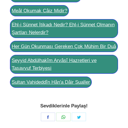
Meâl Okumak Câiz Midir?
Ehl-i Sünnet İtikadı Nedir? Ehl-i Sünnet Olmanın
Şartları Nelerdir?
Her Gün Okunması Gereken Çok Mühim Bir Duâ
Seyyid Abdülhakîm Arvâsî Hazretleri ve
Tasavvuf Terbiyesi
Sultan Vahideddîn Hân'a Dâir Sualler
Sevdiklerinle Paylaş!
Share
Share
Share
on
on
on