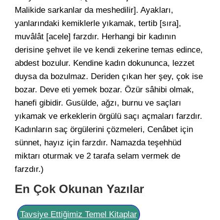
Malikide sarkanlar da meshedilir]. Ayakları,
yanlarındaki kemiklerle yıkamak, tertib [sıra],
muvâlât [acele] farzdır. Herhangi bir kadının
derisine şehvet ile ve kendi zekerine temas edince,
abdest bozulur. Kendine kadın dokununca, lezzet
duysa da bozulmaz. Deriden çıkan her şey, çok ise
bozar. Deve eti yemek bozar. Özür sâhibi olmak,
hanefi gibidir. Gusülde, ağzı, burnu ve saçları
yıkamak ve erkeklerin örgülü saçı açmaları farzdır.
Kadınların saç örgülerini çözmeleri, Cenâbet için
sünnet, hayız için farzdır. Namazda teşehhüd
miktarı oturmak ve 2 tarafa selam vermek de
farzdır.)
En Çok Okunan Yazılar
Tavsiye Ettiğimiz Temel Kitaplar