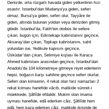
Denizde, orta rüzgarlı havada giden yelkenlinin hızı
esastır. İstanbul’dan Mudanya’ya giden, seferi
olmaz. Bursa’ya giden, seferi olur. Tayyâre ile
giden, altında bulunan yoldan veya denizden gitmiş
gibidir. İstanbul’da, Fatih’ten otobüs ile sefere
çıkan, bugün için, Edirnekapı kabristanını geçince,
Aksaray’dan çıkan, Topkapı kabristanını, sahil
yolundan ise, Yedikule kapısını geçince,
Üsküdar’dan çıkan, Selimiye kışlası ile Karaca
Ahmed kabristanı arasından geçince, İstanbul’dan
Anadolu’da 104 kilometreye gitmeye niyet edenlerin
hepsi, boğazın karşı sahiline geçince seferi olurlar.
Seferi olan kimsenin, 4 rekat olan farz namazları 2
rekat kılması hanefide vâcib, malikide sünnet-i
müekkede, Şâfiîde efdaldir. Mukim olan imama
uyması hanefide, edâ ederken câiz, Şâfiîde hem
edâ, hem kaza ederken câiz, malikide ikisinde de