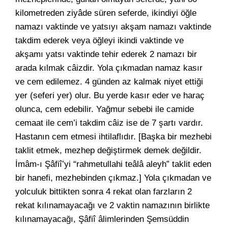
kilometreden ziyâde süren seferde, ikindiyi öğle
namazı vaktinde ve yatsıyı akşam namazı vaktinde
takdim ederek veya öğleyi ikindi vaktinde ve
akşamı yatsı vaktinde tehir ederek 2 namazı bir
arada kılmak câizdir. Yola çıkmadan namaz kasır
ve cem edilemez. 4 günden az kalmak niyet ettiği
yer (seferi yer) olur. Bu yerde kasır eder ve haraç
olunca, cem edebilir. Yağmur sebebi ile camide
cemaat ile cem’i takdim câiz ise de 7 şartı vardır.
Hastanın cem etmesi ihtilaflıdır. [Başka bir mezhebi
taklit etmek, mezhep değiştirmek demek değildir.
İmâm-ı Şâfiî’yi “rahmetullahi teâlâ aleyh” taklit eden
bir hanefi, mezhebinden çıkmaz.] Yola çıkmadan ve
yolculuk bittikten sonra 4 rekat olan farzların 2
rekat kılınamayacağı ve 2 vaktin namazının birlikte
kılınamayacağı, Şâfiî âlimlerinden Şemsüddin