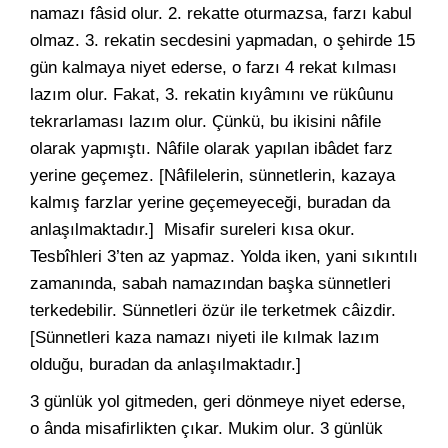
namazı fâsid olur. 2. rekatte oturmazsa, farzı kabul
olmaz. 3. rekatin secdesini yapmadan, o şehirde 15
gün kalmaya niyet ederse, o farzı 4 rekat kılması
lazım olur. Fakat, 3. rekatin kıyâmını ve rükûunu
tekrarlaması lazım olur. Çünkü, bu ikisini nâfile
olarak yapmıştı. Nâfile olarak yapılan ibâdet farz
yerine geçemez. [Nâfilelerin, sünnetlerin, kazaya
kalmış farzlar yerine geçemeyeceği, buradan da
anlaşılmaktadır.] Misafir sureleri kısa okur.
Tesbîhleri 3’ten az yapmaz. Yolda iken, yani sıkıntılı
zamanında, sabah namazından başka sünnetleri
terkedebilir. Sünnetleri özür ile terketmek câizdir.
[Sünnetleri kaza namazı niyeti ile kılmak lazım
olduğu, buradan da anlaşılmaktadır.]
3 günlük yol gitmeden, geri dönmeye niyet ederse,
o ânda misafirlikten çıkar. Mukim olur. 3 günlük