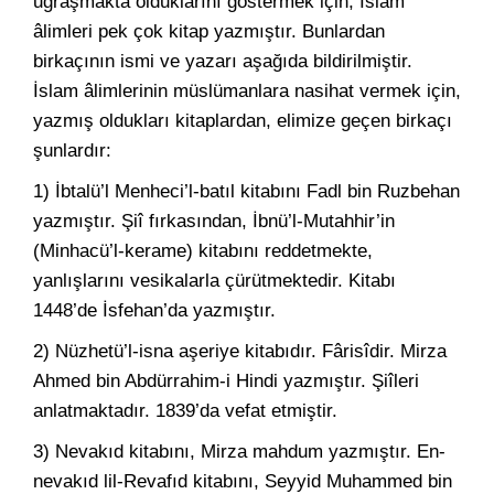
uğraşmakta olduklarını göstermek için, İslam
âlimleri pek çok kitap yazmıştır. Bunlardan
birkaçının ismi ve yazarı aşağıda bildirilmiştir.
İslam âlimlerinin müslümanlara nasihat vermek için,
yazmış oldukları kitaplardan, elimize geçen birkaçı
şunlardır:
1) İbtalü’l Menheci’l-batıl kitabını Fadl bin Ruzbehan
yazmıştır. Şiî fırkasından, İbnü’l-Mutahhir’in
(Minhacü’l-kerame) kitabını reddetmekte,
yanlışlarını vesikalarla çürütmektedir. Kitabı
1448’de İsfehan’da yazmıştır.
2) Nüzhetü’l-isna aşeriye kitabıdır. Fârisîdir. Mirza
Ahmed bin Abdürrahim-i Hindi yazmıştır. Şiîleri
anlatmaktadır. 1839’da vefat etmiştir.
3) Nevakıd kitabını, Mirza mahdum yazmıştır. En-
nevakıd lil-Revafıd kitabını, Seyyid Muhammed bin