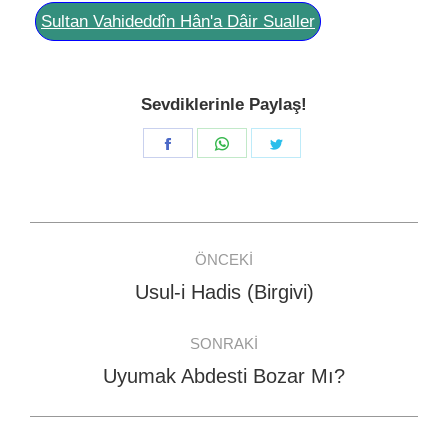
Sultan Vahideddîn Hân'a Dâir Sualler
Sevdiklerinle Paylaş!
Share
Share
Share
on
on
on
Facebook
WhatsApp
Twitter
Post
ÖNCEKI
navigation
Usul-i Hadis (Birgivi)
Previous
post:
SONRAKI
Uyumak Abdesti Bozar Mı?
Next
post: