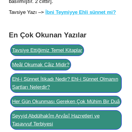
basılmıştır. 2 cilttir].
Tavsiye Yazı –>
İbni Teymiyye Ehli sünnet mi?
En Çok Okunan Yazılar
Tavsiye Ettiğimiz Temel Kitaplar
Meâl Okumak Câiz Midir?
Ehl-i Sünnet İtikadı Nedir? Ehl-i Sünnet Olmanın
Şartları Nelerdir?
Her Gün Okunması Gereken Çok Mühim Bir Duâ
Seyyid Abdülhakîm Arvâsî Hazretleri ve
Tasavvuf Terbiyesi