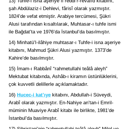
13) Tuhfe-i isna aşeriye fi reddi’r-revafıd kitabını,
şah Abdülaziz-i Dehlevi, fârisî olarak yazmıştır.
1824’de vefat etmiştir. Arabiye tercümesi, Şükri
Alusi tarafından kısaltılarak, Muhtasar-ı tuhfe ismi
ile Bağdat’ta ve 1976’da İstanbul’da basılmıştır.
14) Minhatü’l-ilâhiye muhtasar-ı Tuhfe-i isna aşeriye
kitabını, Mahmud Şükri Alusi yazmıştır. 1373’de
Kahire’de basılmıştır.
15) İmam-ı Rabbânî “rahmetullahi teâlâ aleyh”
Mektubat kitabında, Ashâb-ı kiramın üstünlüklerini,
çok kuvvetli delillerle açıklamaktadır.
16)
Hucec-i kat’ıye
kitabını, Abdullah-i Süveydi,
Arabî olarak yazmıştır. En-Nahiye an’tan-i Emril-
müminin Muaviye Arabî kitabı ile birlikte, 1981’de
İstanbul’da basılmıştır.
17) Şihristani’nin “rahmetullahi teâlâ aleyh” Milel ve