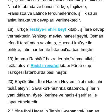
Nihal kitabında ve bunun Türkçe, İngilizce,
Fransızca ve Latince tercümelerinde, şiilik uzun
anlatılmakta ve cevapları verilmektedir.
18) Türkçe
Tezkiye-i ehl-i beyt
kitabı, şiîlere cevap
vermektedir. Yenikapı mevlevihanesi şeyhi, Osman
efendi tarafından yazılmış, Hucec-i kat’ıye ile
birlikte, latin harfleri ile İstanbul’da basılmıştır.
19) İmam-ı Rabbânî hazretlerinin “rahmetullahi
teâlâ aleyh”
Redd-i revafıd
kitabı Fârisî olup
Türkçesi İstanbul’da basılmıştır.
20) Büyük âlim, İbni Hacer-i Heytemi “rahmetullahi
teâlâ aleyh”, Savaıku’l-muhrika kitabında, şiîlerin
yanıldıklarını âyet-i kerime ve hadis-i şerifler ile
ispat etmektedir.
21) Yine İbni Hacer’in Tathiru’l-cenan vel-lisan an