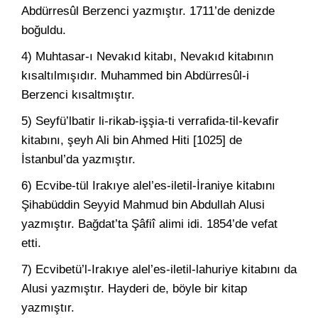
Abdürresûl Berzenci yazmıştır. 1711’de denizde
boğuldu.
4) Muhtasar-ı Nevakıd kitabı, Nevakıd kitabının
kısaltılmışıdır. Muhammed bin Abdürresûl-i
Berzenci kısaltmıştır.
5) Seyfü’lbatir li-rikab-işşia-ti verrafida-til-kevafir
kitabını, şeyh Ali bin Ahmed Hiti [1025] de
İstanbul’da yazmıştır.
6) Ecvibe-tül Irakıye alel’es-iletil-İraniye kitabını
Şihabüddin Seyyid Mahmud bin Abdullah Alusi
yazmıştır. Bağdat’ta Şâfiî alimi idi. 1854’de vefat
etti.
7) Ecvibetü’l-Irakıye alel’es-iletil-lahuriye kitabını da
Alusi yazmıştır. Hayderi de, böyle bir kitap
yazmıştır.