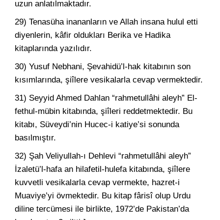
uzun anlatılmaktadır.
29) Tenasüha inananların ve Allah insana hulul etti
diyenlerin, kâfir oldukları Berika ve Hadika
kitaplarında yazılıdır.
30) Yusuf Nebhani, Şevahidü’l-hak kitabının son
kısımlarında, şiîlere vesikalarla cevap vermektedir.
31) Seyyid Ahmed Dahlan “rahmetullâhi aleyh” El-
fethul-mübin kitabında, şiîleri reddetmektedir. Bu
kitabı, Süveydi’nin Hucec-i katiye’si sonunda
basılmıştır.
32) Şah Veliyullah-ı Dehlevi “rahmetullâhi aleyh”
İzaletü’l-hafa an hilafetil-hulefa kitabında, şiîlere
kuvvetli vesikalarla cevap vermekte, hazret-i
Muaviye’yi övmektedir. Bu kitap fârisî olup Urdu
diline tercümesi ile birlikte, 1972’de Pakistan’da