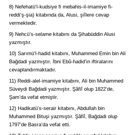
8) Nefehatü’l-kudsiye fi mebahis-il-imamiye fi-
reddi’ş-şia) kitabında da, Alusi, şiîlere cevap
vermektedir.
9) Nehcü’s-selame kitabını da Şihabüddin Alusi
yazmıştır.
10) Sarımü’l-hadid kitabını, Muhammed Emin bin Ali
Bağdadi yazmıştır. İbni Ebû-hadid’in iftiralarını
cevaplandırmaktadır.
11) Reddi-alel-imamiye kitabını, Ali bin Muhammed
Süveydi Bağdadi yazmıştır. Şâfiî olup 1822’de,
Şam’da vefat etmiştir.
12) Hadikatü’s-serair kitabını, Abdullah bin
Muhammed Bituşi yazmıştır. Şâfiî, Bağdadi olup
1797’de Basra’da vefat etti.