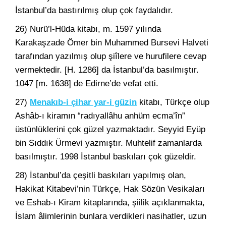
İstanbul’da bastırılmış olup çok faydalıdır.
26) Nurü’l-Hüda kitabı, m. 1597 yılında
Karakaşzade Ömer bin Muhammed Bursevi Halveti
tarafından yazılmış olup şiîlere ve hurufilere cevap
vermektedir. [H. 1286] da İstanbul’da basılmıştır.
1047 [m. 1638] de Edirne’de vefat etti.
27)
Menakıb-i çihar yar-i güzin
kitabı, Türkçe olup
Ashâb-ı kiramın “radıyallâhu anhüm ecma’în”
üstünlüklerini çok güzel yazmaktadır. Seyyid Eyüp
bin Sıddık Ürmevi yazmıştır. Muhtelif zamanlarda
basılmıştır. 1998 İstanbul baskıları çok güzeldir.
28) İstanbul’da çeşitli baskıları yapılmış olan,
Hakikat Kitabevi’nin Türkçe, Hak Sözün Vesikaları
ve Eshab-ı Kiram kitaplarında, şiilik açıklanmakta,
İslam âlimlerinin bunlara verdikleri nasihatler, uzun