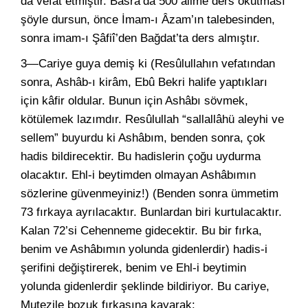
da vefat etmiştir. Basra’da 500 âlime ders okutması
şöyle dursun, önce İmam-ı Âzam’ın talebesinden,
sonra imam-ı Şâfiî’den Bağdat’ta ders almıştır.
3—Cariye guya demiş ki (Resûlullahın vefatından
sonra, Ashâb-ı kirâm, Ebû Bekri halife yaptıkları
için kâfir oldular. Bunun için Ashâbı sövmek,
kötülemek lazımdır. Resûlullah “sallallâhü aleyhi ve
sellem” buyurdu ki Ashâbım, benden sonra, çok
hadis bildirecektir. Bu hadislerin çoğu uydurma
olacaktır. Ehl-i beytimden olmayan Ashâbımın
sözlerine güvenmeyiniz!) (Benden sonra ümmetim
73 fırkaya ayrılacaktır. Bunlardan biri kurtulacaktır.
Kalan 72’si Cehenneme gidecektir. Bu bir fırka,
benim ve Ashâbımın yolunda gidenlerdir) hadis-i
şerifini değiştirerek, benim ve Ehl-i beytimin
yolunda gidenlerdir şeklinde bildiriyor. Bu cariye,
Mutezile bozuk fırkasına kayarak: