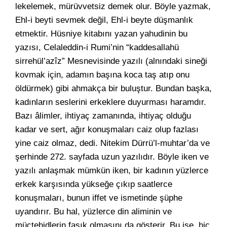
lekelemek, mürüvvetsiz demek olur. Böyle yazmak,
Ehl-i beyti sevmek değil, Ehl-i beyte düşmanlık
etmektir. Hüsniye kitabını yazan yahudinin bu
yazısı, Celaleddin-i Rumi’nin “kaddesallahü
sirrehül’azîz” Mesnevisinde yazılı (alnındaki sineği
kovmak için, adamın başına koca taş atıp onu
öldürmek) gibi ahmakça bir buluştur. Bundan başka,
kadınların seslerini erkeklere duyurması haramdır.
Bazı âlimler, ihtiyaç zamanında, ihtiyaç olduğu
kadar ve sert, ağır konuşmaları caiz olup fazlası
yine caiz olmaz, dedi. Nitekim Dürrü’l-muhtar’da ve
şerhinde 272. sayfada uzun yazılıdır. Böyle iken ve
yazılı anlaşmak mümkün iken, bir kadının yüzlerce
erkek karşısında yükseğe çıkıp saatlerce
konuşmaları, bunun iffet ve ismetinde şüphe
uyandırır. Bu hal, yüzlerce din aliminin ve
müctehidlerin fasık olmasını da gösterir. Bu ise, hiç