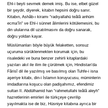
Ehl-i beyti sevmek demek imiş. Bu ise, elbet güzel
bir şeydir, diyerek, kitabın hepsini doğru sanır.
Kitabın, Ashâb-ı kiramı “radıyallahü teâlâ anhüm
ecma’în” ve Ehl-i sünnet âlimlerini kötülemesini, bu
din ulularına dil uzatılmasını da doğru sanarak,
doğru yoldan kayar.
Müslümanları böyle büyük felaketten, sonsuz
uçuruma sürüklenmekten korumak için, bu
risaledeki ve buna benzer zehirli kitaplardaki
yazıları akıl ile ilim ile çürütmek için, Hindistan’da
Fârisî dil ile yazılmış ve basılmış olan Tuhfe-i isna
aşeriye kitabı, din-i İslamın koruyucusu, müminlerin
imdadlarına koşucu olan padişahımız, efendimiz
sultan II. Abdülhamid han “rahmetullahi teâlâ aleyh”
hazretlerinin emirleri ile türkçeye çevrilip
yayılmakta ise de biz, Hüsniye kitabına ayrıca bir