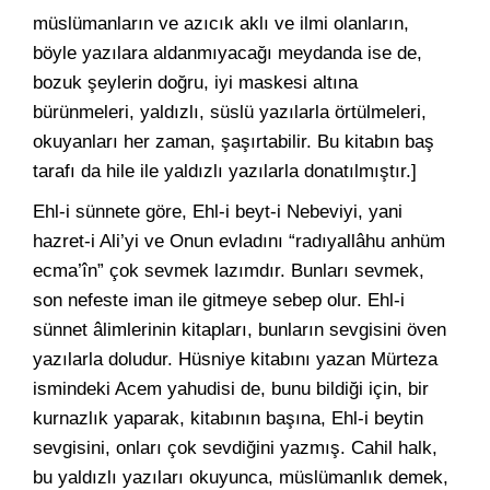
müslümanların ve azıcık aklı ve ilmi olanların,
böyle yazılara aldanmıyacağı meydanda ise de,
bozuk şeylerin doğru, iyi maskesi altına
bürünmeleri, yaldızlı, süslü yazılarla örtülmeleri,
okuyanları her zaman, şaşırtabilir. Bu kitabın baş
tarafı da hile ile yaldızlı yazılarla donatılmıştır.]
Ehl-i sünnete göre, Ehl-i beyt-i Nebeviyi, yani
hazret-i Ali’yi ve Onun evladını “radıyallâhu anhüm
ecma’în” çok sevmek lazımdır. Bunları sevmek,
son nefeste iman ile gitmeye sebep olur. Ehl-i
sünnet âlimlerinin kitapları, bunların sevgisini öven
yazılarla doludur. Hüsniye kitabını yazan Mürteza
ismindeki Acem yahudisi de, bunu bildiği için, bir
kurnazlık yaparak, kitabının başına, Ehl-i beytin
sevgisini, onları çok sevdiğini yazmış. Cahil halk,
bu yaldızlı yazıları okuyunca, müslümanlık demek,