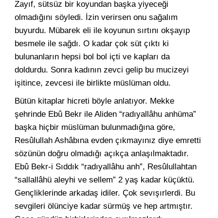
Zayıf, sütsüz bir koyundan başka yiyeceği
olmadığını söyledi. İzin verirsen onu sağalım
buyurdu. Mübarek eli ile koyunun sırtını okşayıp
besmele ile sağdı. O kadar çok süt çıktı ki
bulunanların hepsi bol bol içti ve kapları da
doldurdu. Sonra kadının zevci gelip bu mucizeyi
işitince, zevcesi ile birlikte müslüman oldu.
Bütün kitaplar hicreti böyle anlatıyor. Mekke
şehrinde Ebû Bekr ile Aliden “radıyallâhu anhüma”
başka hiçbir müslüman bulunmadığına göre,
Resûlullah Ashâbına evden çıkmayınız diye emretti
sözünün doğru olmadığı açıkça anlaşılmaktadır.
Ebû Bekr-i Sıddık “radıyallâhu anh”, Resûlullahtan
“sallallâhü aleyhi ve sellem” 2 yaş kadar küçüktü.
Gençliklerinde arkadaş idiler. Çok sevışırlerdi. Bu
sevgileri ölünciye kadar sürmüş ve hep artmıştır.