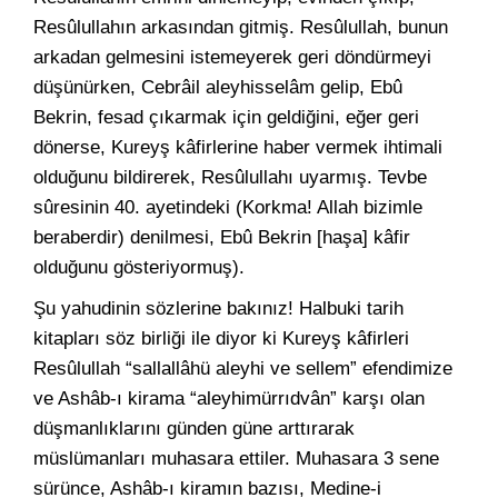
Resûlullahın arkasından gitmiş. Resûlullah, bunun
arkadan gelmesini istemeyerek geri döndürmeyi
düşünürken, Cebrâil aleyhisselâm gelip, Ebû
Bekrin, fesad çıkarmak için geldiğini, eğer geri
dönerse, Kureyş kâfirlerine haber vermek ihtimali
olduğunu bildirerek, Resûlullahı uyarmış. Tevbe
sûresinin 40. ayetindeki (Korkma! Allah bizimle
beraberdir) denilmesi, Ebû Bekrin [haşa] kâfir
olduğunu gösteriyormuş).
Şu yahudinin sözlerine bakınız! Halbuki tarih
kitapları söz birliği ile diyor ki Kureyş kâfirleri
Resûlullah “sallallâhü aleyhi ve sellem” efendimize
ve Ashâb-ı kirama “aleyhimürrıdvân” karşı olan
düşmanlıklarını günden güne arttırarak
müslümanları muhasara ettiler. Muhasara 3 sene
sürünce, Ashâb-ı kiramın bazısı, Medine-i