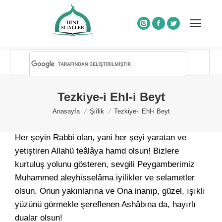
Instagram
Facebook
Twitter
Tezkiye-i Ehl-i Beyt
You are here:
Anasayfa
Şiîlik
Tezkiye-i Ehl-i Beyt
Her şeyin Rabbi olan, yani her şeyi yaratan ve
yetiştiren Allahü teâlâya hamd olsun! Bizlere
kurtuluş yolunu gösteren, sevgili Peygamberimiz
Muhammed aleyhisselâma iyilikler ve selametler
olsun. Onun yakınlarına ve Ona inanıp, güzel, ışıklı
yüzünü görmekle şereflenen Ashâbına da, hayırlı
dualar olsun!