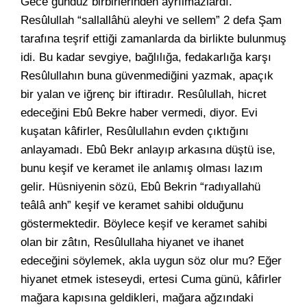
Gece gündüz birbirlerinden ayrılmazlardı.
Resûlullah “sallallâhü aleyhi ve sellem” 2 defa Şam
tarafına teşrif ettiği zamanlarda da birlikte bulunmuş
idi. Bu kadar sevgiye, bağlılığa, fedakarlığa karşı
Resûlullahın buna güvenmediğini yazmak, apaçık
bir yalan ve iğrenç bir iftiradır. Resûlullah, hicret
edeceğini Ebû Bekre haber vermedi, diyor. Evi
kuşatan kâfirler, Resûlullahın evden çıktığını
anlayamadı. Ebû Bekr anlayıp arkasına düştü ise,
bunu keşif ve keramet ile anlamış olması lazım
gelir. Hüsniyenin sözü, Ebû Bekrin “radıyallahü
teâlâ anh” keşif ve keramet sahibi olduğunu
göstermektedir. Böylece keşif ve keramet sahibi
olan bir zâtın, Resûlullaha hiyanet ve ihanet
edeceğini söylemek, akla uygun söz olur mu? Eğer
hiyanet etmek isteseydi, ertesi Cuma günü, kâfirler
mağara kapısına geldikleri, mağara ağzındaki