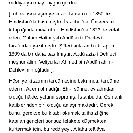
reddiye yazmayı uygun gördük.
[Tuhfe-i isna aşeriye kitabı fârisî olup 1850’de
Hindistan’da basılmıştır. İstanbul’da, Üniversite
kitaplığında mevcuttur. Hindistan’da 1823’de vefat
eden, Gulam Halim şah Abdülaziz Dehlevi
tarafından yazılmıştır. Şiîleri anlatan bu kitap, h.
1309 da bir daha basılmıştır. Abdülaziz-i Dehlevi
meşhur âlim, Veliyullah Ahmed bin Abdürrahim-i
Dehlevi’nin oğludur].
Hüsniye kitabının tercümesine bakılınca, tercüme
edenin, Acem olmadığı, Ehl-i sünnet evladından
olduğu hâlde, yolunu sapıtmış, İstanbulda, Osmanlı
katiblerinden biri olduğu anlaşılmaktadır. Gerek
bunu, gerekse bu kitabı okumak talihsizliğine
kapılan gençleri sonsuz felakete düşmekten
kurtarmak için, bu reddiyeyi, Allahü teâlâya