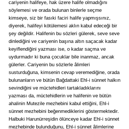
cariyenin halifeye, hak üzere halife olmadığını
söylemesi ve orada bulunan binlerle seçme
kimseye, siz bir fasıki faciri halife yapmışsınız,
diyerek, halifeyi kötülemesi aklın kabul edeceği bir
şey değildir. Halifenin bu sözleri gülerek, seve seve
dinlediğini ve cariyenin başına altın saçacak kadar
keyiflendiğini yazması ise, o kadar saçma ve
uydurmadır ki buna çocuklar bile inanmaz, ancak
gülerler. Cariyenin bu sözlerle âlimleri
susturduğuna, kimsenin cevap veremediğine, orada
bulunanların ve bütün Bağdattaki Ehl-i sünnet halkın
sevindiğini ve müctehidleri tartakladıklarını
yazması da, müctehidlerin ve halifenin ve bütün
ahalinin Mutezile mezhebini kabul ettiğini, Ehl-i
sünnet mezhebini beğenmediklerini göstermektedir.
Halbuki Harunürreşidin ölünceye kadar Ehl-i sünnet
mezhebinde bulunduğunu, Ehl-i sünnet âlimlerine