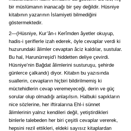
bir müslümanın inanacağı bir şey değildir. Hüsniye
kitabının yazarının İslamiyeti bilmediğini
göstermektedir.
2—(Hüsniye, Kur’ân-ı Kerîmden âyetler okuyup,
hadis-i şeriflerle izah ederek, öyle cevaplar verdi ki
huzurundaki âlimler cevaptan âciz kaldılar, sustular.
Bu hal, Harunürreşid’i hiddetten deliye çevirdi.
Hüsniye’nin Bağdat âlimlerini susturuşu, şehirde
günlerce çalkandı) diyor. Kitabın bu yazısında
suallerin, cevapların hiçbiri bildirilmemiş ki
müctehidlerin cevap veremeyeceği, derin ve güç
sorular olup olmadığı anlaşılsın. Halbuki sapıkların
nice sözlerine, her iftiralarına Ehl-i sünnet
âlimlerinin yalnız kendileri değil, yetiştirdikleri
binlerle talebeden her biri çeşitli cevaplar vererek,
hepsini rezil ettikleri, eldeki sayısız kitaplardan