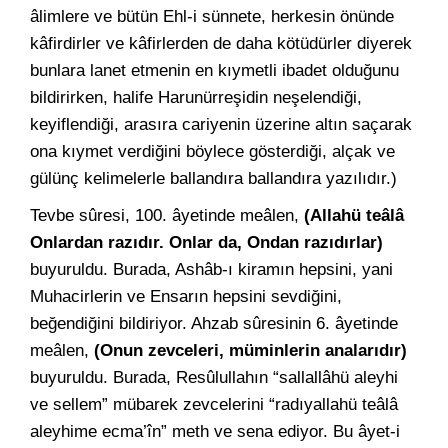
âlimlere ve bütün Ehl-i sünnete, herkesin önünde
kâfirdirler ve kâfirlerden de daha kötüdürler diyerek
bunlara lanet etmenin en kıymetli ibadet olduğunu
bildirirken, halife Harunürreşidin neşelendiği,
keyiflendiği, arasıra cariyenin üzerine altın saçarak
ona kıymet verdiğini böylece gösterdiği, alçak ve
gülünç kelimelerle ballandıra ballandıra yazılıdır.)
Tevbe sûresi, 100. âyetinde meâlen,
(Allahü teâlâ
Onlardan razıdır. Onlar da, Ondan razıdırlar)
buyuruldu. Burada, Ashâb-ı kiramın hepsini, yani
Muhacirlerin ve Ensarın hepsini sevdiğini,
beğendiğini bildiriyor. Ahzab sûresinin 6. âyetinde
meâlen,
(Onun zevceleri, müminlerin analarıdır)
buyuruldu. Burada, Resûlullahın “sallallâhü aleyhi
ve sellem” mübarek zevcelerini “radıyallahü teâlâ
aleyhime ecma’în” meth ve sena ediyor. Bu âyet-i