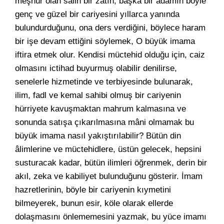
meşhur olan salih bir zâtın, başka bir adamın böyle
genç ve güzel bir cariyesini yıllarca yanında
bulundurduğunu, ona ders verdiğini, böylece haram
bir işe devam ettiğini söylemek, O büyük imama
iftira etmek olur. Kendisi müctehid olduğu için, caiz
olmasını ictihad buyurmuş olabilir denilirse,
senelerle hizmetinde ve terbiyesinde bulunarak,
ilim, fadl ve kemal sahibi olmuş bir cariyenin
hürriyete kavuşmaktan mahrum kalmasına ve
sonunda satışa çıkarılmasına mâni olmamak bu
büyük imama nasıl yakıştırılabilir? Bütün din
âlimlerine ve müctehidlere, üstün gelecek, hepsini
susturacak kadar, bütün ilimleri öğrenmek, derin bir
akıl, zeka ve kabiliyet bulunduğunu gösterir. İmam
hazretlerinin, böyle bir cariyenin kıymetini
bilmeyerek, bunun esir, köle olarak ellerde
dolaşmasını önlememesini yazmak, bu yüce imamı