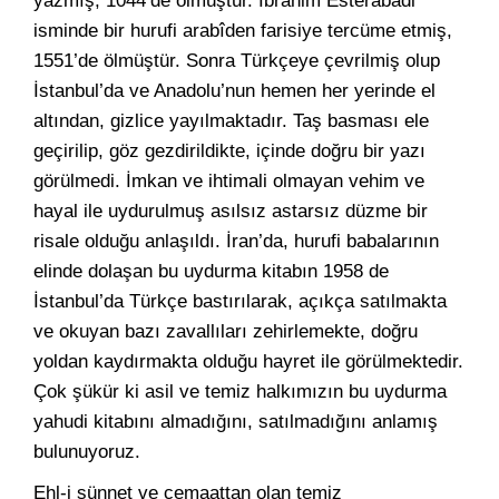
yazmış, 1044’de ölmüştür. İbrahim Esterabadi
isminde bir hurufi arabîden farisiye tercüme etmiş,
1551’de ölmüştür. Sonra Türkçeye çevrilmiş olup
İstanbul’da ve Anadolu’nun hemen her yerinde el
altından, gizlice yayılmaktadır. Taş basması ele
geçirilip, göz gezdirildikte, içinde doğru bir yazı
görülmedi. İmkan ve ihtimali olmayan vehim ve
hayal ile uydurulmuş asılsız astarsız düzme bir
risale olduğu anlaşıldı. İran’da, hurufi babalarının
elinde dolaşan bu uydurma kitabın 1958 de
İstanbul’da Türkçe bastırılarak, açıkça satılmakta
ve okuyan bazı zavallıları zehirlemekte, doğru
yoldan kaydırmakta olduğu hayret ile görülmektedir.
Çok şükür ki asil ve temiz halkımızın bu uydurma
yahudi kitabını almadığını, satılmadığını anlamış
bulunuyoruz.
Ehl-i sünnet ve cemaattan olan temiz