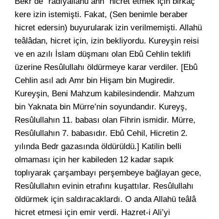
Bekr de “radıyallâhu anh” hicret etmek için birkaç
kere izin istemişti. Fakat, (Sen benimle beraber
hicret edersin) buyurularak izin verilmemişti. Allahü
teâlâdan, hicret için, izin bekliyordu. Kureyşin reisi
ve en azılı İslam düşmanı olan Ebû Cehlin teklifi
üzerine Resûlullahı öldürmeye karar verdiler. [Ebû
Cehlin asıl adı Amr bin Hişam bin Mugiredir.
Kureyşin, Beni Mahzum kabilesindendir. Mahzum
bin Yaknata bin Mürre’nin soyundandır. Kureyş,
Resûlullahın 11. babası olan Fihrin ismidir. Mürre,
Resûlullahın 7. babasıdır. Ebû Cehil, Hicretin 2.
yılında Bedr gazasında öldürüldü.] Katilin belli
olmaması için her kabileden 12 kadar sapık
toplıyarak çarşambayı perşembeye bağlayan gece,
Resûlullahın evinin etrafını kuşattılar. Resûlullahı
öldürmek için saldıracaklardı. O anda Allahü teâlâ
hicret etmesi için emir verdi. Hazret-i Ali’yi