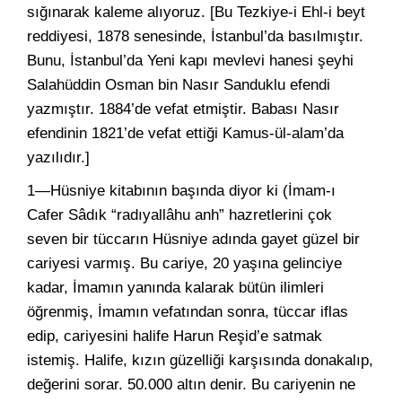
sığınarak kaleme alıyoruz. [Bu Tezkiye-i Ehl-i beyt
reddiyesi, 1878 senesinde, İstanbul’da basılmıştır.
Bunu, İstanbul’da Yeni kapı mevlevi hanesi şeyhi
Salahüddin Osman bin Nasır Sanduklu efendi
yazmıştır. 1884’de vefat etmiştir. Babası Nasır
efendinin 1821’de vefat ettiği Kamus-ül-alam’da
yazılıdır.]
1—Hüsniye kitabının başında diyor ki (İmam-ı
Cafer Sâdık “radıyallâhu anh” hazretlerini çok
seven bir tüccarın Hüsniye adında gayet güzel bir
cariyesi varmış. Bu cariye, 20 yaşına gelinciye
kadar, İmamın yanında kalarak bütün ilimleri
öğrenmiş, İmamın vefatından sonra, tüccar iflas
edip, cariyesini halife Harun Reşid’e satmak
istemiş. Halife, kızın güzelliği karşısında donakalıp,
değerini sorar. 50.000 altın denir. Bu cariyenin ne