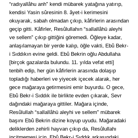
“radıyallâhu anh” kendi mübarek yatağına yatırıp,
kendisi Yasin sûresinin 8. âyet-i kerimesini
okuyarak, sabah olmadan çıkıp, kâfirlerin arasından
geçip gitti. Kâfirler, Resûlullahın “sallallâhü aleyhi
ve sellem” çıkıp gittiğini göremedi. Öğleye kadar,
anlaşılamayan bir yerde kalıp, öğle vakti, Ebû Bekr-
i Sıddıkın evine geldi. Ebû Bekrin oğlu Abdullaha
[birçok gazalarda bulundu. 11. yılda vefat etti]
tenbih edip, her gün kâfirlerin arasında dolaşıp
topladığı haberleri ve yiyecek içecek alarak, her
gece mağaraya getirmesini emir buyurdu. O gece,
Ebû Bekr-i Sıddık ile birlikte evden çıkarak, Sevr
dağındaki mağaraya gittiler. Mağara içinde,
Resûlullah “sallallâhü aleyhi ve sellem” mübarek
başını Ebû Bekrin dizine koyup uyudu. Mağaradaki
deliklerden zehirli hayvan çıkıp da, Resûlullahı
incitmemesi için, Ebû Bekr-i Sıddık arkasındaki