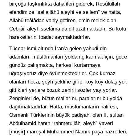
birçoğu taşkınlıkta daha ileri giderek, Resûlullah
efendimize “sallallâhü aleyhi ve sellem” ve hatta,
Allahü teâlâdan vahiy getiren, emin melek olan
Cebrâil aleyhisselâma da dil uzatmaktadır. Bu kötü
hareketlerini ibadet saymaktadırlar.
Tüccar ismi altında İran’a gelen yahudi din
adamları, müslümanları yoldan çıkarmak için, gece
gündüz çalışmakta, herkesi kurtarmaya
uğraşıyoruz diye övünmektedirler. Çok kurnaz
olanları hoca, şeyh şekline girip, köy köy dolaşıyor,
gittikleri yerlere bozuk zehirli sözler yayıyorlar.
Zenginleri de, bütün mallarını, paralarını bu yolda
dağıtmaktadırlar. Hatta, müslümanların halifesi,
Osmanlı Türklerinin büyük padişahı olan II. sultan
Abdülhamid hanın “rahmetullâhi aleyh” yaveri
[müşir] mareşal Muhammed Namık paşa hazretleri,