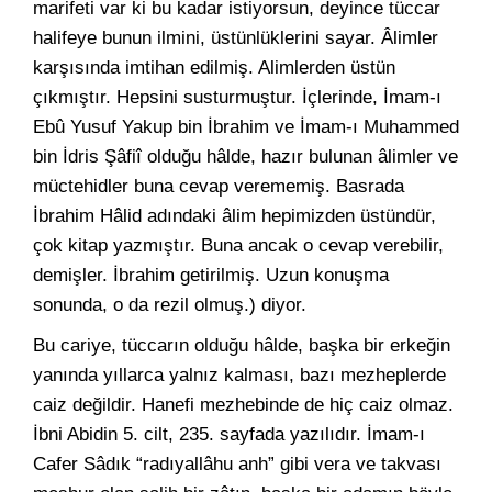
marifeti var ki bu kadar istiyorsun, deyince tüccar
halifeye bunun ilmini, üstünlüklerini sayar. Âlimler
karşısında imtihan edilmiş. Alimlerden üstün
çıkmıştır. Hepsini susturmuştur. İçlerinde, İmam-ı
Ebû Yusuf Yakup bin İbrahim ve İmam-ı Muhammed
bin İdris Şâfiî olduğu hâlde, hazır bulunan âlimler ve
müctehidler buna cevap verememiş. Basrada
İbrahim Hâlid adındaki âlim hepimizden üstündür,
çok kitap yazmıştır. Buna ancak o cevap verebilir,
demişler. İbrahim getirilmiş. Uzun konuşma
sonunda, o da rezil olmuş.) diyor.
Bu cariye, tüccarın olduğu hâlde, başka bir erkeğin
yanında yıllarca yalnız kalması, bazı mezheplerde
caiz değildir. Hanefi mezhebinde de hiç caiz olmaz.
İbni Abidin 5. cilt, 235. sayfada yazılıdır. İmam-ı
Cafer Sâdık “radıyallâhu anh” gibi vera ve takvası