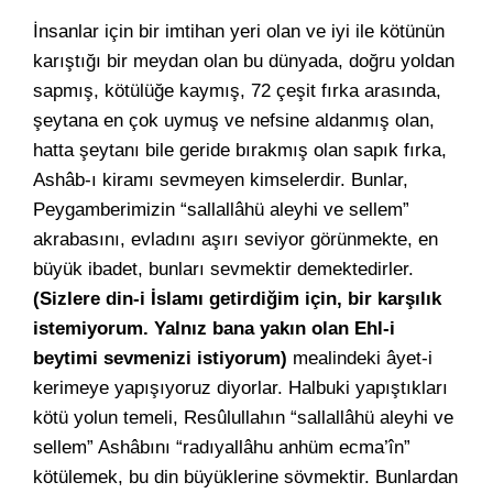
İnsanlar için bir imtihan yeri olan ve iyi ile kötünün
karıştığı bir meydan olan bu dünyada, doğru yoldan
sapmış, kötülüğe kaymış, 72 çeşit fırka arasında,
şeytana en çok uymuş ve nefsine aldanmış olan,
hatta şeytanı bile geride bırakmış olan sapık fırka,
Ashâb-ı kiramı sevmeyen kimselerdir. Bunlar,
Peygamberimizin “sallallâhü aleyhi ve sellem”
akrabasını, evladını aşırı seviyor görünmekte, en
büyük ibadet, bunları sevmektir demektedirler.
(Sizlere din-i İslamı getirdiğim için, bir karşılık
istemiyorum. Yalnız bana yakın olan Ehl-i
beytimi sevmenizi istiyorum)
mealindeki âyet-i
kerimeye yapışıyoruz diyorlar. Halbuki yapıştıkları
kötü yolun temeli, Resûlullahın “sallallâhü aleyhi ve
sellem” Ashâbını “radıyallâhu anhüm ecma’în”
kötülemek, bu din büyüklerine sövmektir. Bunlardan