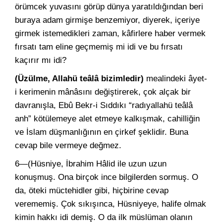
örümcek yuvasını görüp dünya yaratıldığından beri
buraya adam girmişe benzemiyor, diyerek, içeriye
girmek istemedikleri zaman, kâfirlere haber vermek
fırsatı tam eline geçmemiş mi idi ve bu fırsatı
kaçırır mı idi?
(Üzülme, Allahü teâlâ bizimledir)
mealindeki âyet-
i kerimenin mânâsını değiştirerek, çok alçak bir
davranışla, Ebû Bekr-i Sıddıkı “radıyallahü teâlâ
anh” kötülemeye alet etmeye kalkışmak, cahilliğin
ve İslam düşmanlığının en çirkef şeklidir. Buna
cevap bile vermeye değmez.
6—(Hüsniye, İbrahim Hâlid ile uzun uzun
konuşmuş. Ona birçok ince bilgilerden sormuş. O
da, öteki müctehidler gibi, hiçbirine cevap
verememiş. Çok sıkışınca, Hüsniyeye, halife olmak
kimin hakkı idi demiş. O da ilk müslüman olanın