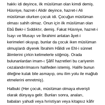
hakkı idi deyince, ilk müslüman olan kimdi demiş.
Hüsniye, hazret-i Alidir deyince, hazret-i Ali
müslüman olurken çocuk idi. Çocuğun müslüman
olması sahih olmaz. Onun için ilk müslüman olan
Ebû Bekr-i Sıddıktır, demiş. Fakat Hüsniye, hazret-i
İsayı ve Musayı ve İbrahimi anlatan âyet-i
kerimeleri okuyup, bunlar da çocuk iken müslüman
olmuşlardı diyerek İbrahim Hâlidi ve Ehl-i sünnet
âlimlerini çirkin kelimelerle söğmüş. Orada
bulunanlardan imam-ı Şâfiî hazretleri bu cariyenin
cezalandırılmasını halifeden istemiş. Halife bunun
dileğine kulak bile asmayıp, onu ilim yolu ile mağlub
etmelerini emretmiş).
Halbuki (Her çocuk, müslüman olmaya elverişli
olarak dünyaya gelir. Bunları sonra, anaları,
babaları yahudi veya hıristiyan veya kitapsız kâfir