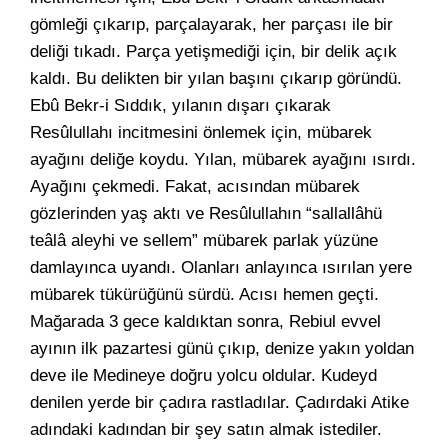
gömleği çıkarıp, parçalayarak, her parçası ile bir
deliği tıkadı. Parça yetişmediği için, bir delik açık
kaldı. Bu delikten bir yılan başını çıkarıp göründü.
Ebû Bekr-i Sıddık, yılanın dışarı çıkarak
Resûlullahı incitmesini önlemek için, mübarek
ayağını deliğe koydu. Yılan, mübarek ayağını ısırdı.
Ayağını çekmedi. Fakat, acısından mübarek
gözlerinden yaş aktı ve Resûlullahın “sallallâhü
teâlâ aleyhi ve sellem” mübarek parlak yüzüne
damlayınca uyandı. Olanları anlayınca ısırılan yere
mübarek tükürüğünü sürdü. Acısı hemen geçti.
Mağarada 3 gece kaldıktan sonra, Rebiul evvel
ayının ilk pazartesi günü çıkıp, denize yakın yoldan
deve ile Medineye doğru yolcu oldular. Kudeyd
denilen yerde bir çadıra rastladılar. Çadırdaki Atike
adındaki kadından bir şey satın almak istediler.