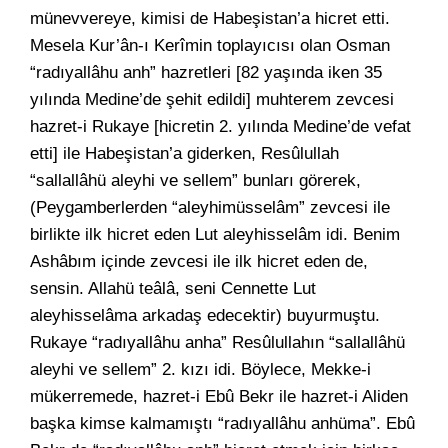
münevvereye, kimisi de Habeşistan’a hicret etti.
Mesela Kur’ân-ı Kerîmin toplayıcısı olan Osman
“radıyallâhu anh” hazretleri [82 yaşında iken 35
yılında Medine’de şehit edildi] muhterem zevcesi
hazret-i Rukaye [hicretin 2. yılında Medine’de vefat
etti] ile Habeşistan’a giderken, Resûlullah
“sallallâhü aleyhi ve sellem” bunları görerek,
(Peygamberlerden “aleyhimüsselâm” zevcesi ile
birlikte ilk hicret eden Lut aleyhisselâm idi. Benim
Ashâbım içinde zevcesi ile ilk hicret eden de,
sensin. Allahü teâlâ, seni Cennette Lut
aleyhisselâma arkadaş edecektir) buyurmuştu.
Rukaye “radıyallâhu anha” Resûlullahın “sallallâhü
aleyhi ve sellem” 2. kızı idi. Böylece, Mekke-i
mükerremede, hazret-i Ebû Bekr ile hazret-i Aliden
başka kimse kalmamıştı “radıyallâhu anhüma”. Ebû