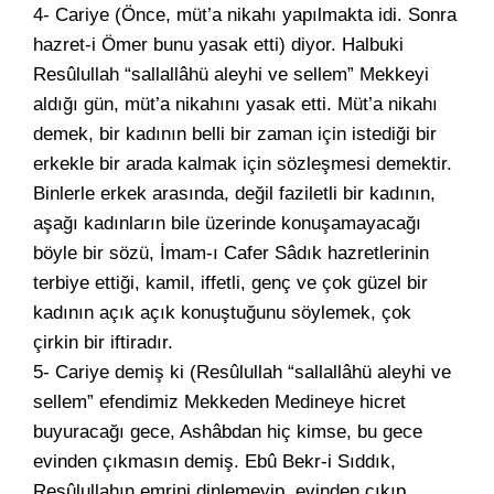
4- Cariye (Önce, müt’a nikahı yapılmakta idi. Sonra
hazret-i Ömer bunu yasak etti) diyor. Halbuki
Resûlullah “sallallâhü aleyhi ve sellem” Mekkeyi
aldığı gün, müt’a nikahını yasak etti. Müt’a nikahı
demek, bir kadının belli bir zaman için istediği bir
erkekle bir arada kalmak için sözleşmesi demektir.
Binlerle erkek arasında, değil faziletli bir kadının,
aşağı kadınların bile üzerinde konuşamayacağı
böyle bir sözü, İmam-ı Cafer Sâdık hazretlerinin
terbiye ettiği, kamil, iffetli, genç ve çok güzel bir
kadının açık açık konuştuğunu söylemek, çok
çirkin bir iftiradır.
5- Cariye demiş ki (Resûlullah “sallallâhü aleyhi ve
sellem” efendimiz Mekkeden Medineye hicret
buyuracağı gece, Ashâbdan hiç kimse, bu gece
evinden çıkmasın demiş. Ebû Bekr-i Sıddık,
Resûlullahın emrini dinlemeyip, evinden çıkıp,