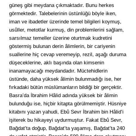
güneş gibi meydana çıkmaktadır. Bunu herkes
görmektedir. Talebelerinin üstünlüğü böyle iken,
iman ve ibadetler üzerinde temel bilgileri koymuş,
usûller, metotlar kurmuş, din problemlerini sağlam,
sarsılmaz temeller üzerine oturtmak kudretini
göstermiş bulunan derin âlimlerin, bir cariyenin
suallerine hiç cevap veremeyip, rezil, aşağı duruma
düşeceklerine, aklı başında olan kimsenin
inanamayacağı meydandadır. Müctehidlerin
üstünde, daha yüksek âlimin bulunmadığı ise, her
fırkadaki bütün müslümanların bildiği bir gerçektir.
Basra’da İbrahim Hâlid adında yüksek bir âlimin
bulunduğu ise, hiçbir kitapta görülmemiştir. Hüsniye
kitabını yazan yahudi, Ebû Sevr İbrahim bin Hâlid’i
işiterek bu hikayeyi uydurmuştur. Fakat Ebû Sevr,
Bağdat’ta doğup, Bağdat’ta yaşamış, Bağdat’ta 240