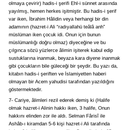
olmaya çevirir) hadis-i şerifi Ehl-i sünnet arasında
yayılmış, hemen herkes işitmiştir. Bu hadis-i şerif
var iken, İbrahim Hâlidin veya herhangi bir din
adamının (hazret-i Ali “radıyallahü teâlâ anh”
müslüman iken çocuk idi. Onun için bunun
müslümanlığı doğru olmaz) diyeceğine ve bu
çılgınca sözü yüzlerce âlimin işiterek kabul edip
sustuklarına inanmak, beyaza kara diyene inanmak
gibi çocukların bile güleceği bir şeydir. Bu yazı da,
kitabın hadis-i şeriften ve İslamiyetten haberi
olmayan bir Acem yahudisi tarafından yazıldığını
göstermektedir.
7- Cariye, âlimleri rezil ederek demiş ki (Halife
olmak hazret-i Alinin hakkı iken, 3 halife, Onun
hakkını elinden zor ile aldı. Selman Fârisî ile
Ashâb-ı kiramdan 5-6 kişi hazret-i Ali tarafında