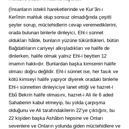
(İnsanların istekli hareketlerinde ve Kur’ân-ı
Kerîmin mahluk olup sonsuz olmadığında çeşitli
şeyler sorup, müctehidlerin cevap veremediklerini,
orada bulunan binlerle dinleyici, Ehl-i sünnet
oldukları hâlde, bunların yüzüne tükürdükleri, bütün
Bağdatlıların cariyeyi alkışladıkları ve halife de
dinlerken, halife olmak yalnız Ehl-i beytten 12
imamın hakkıdır. Bunlardan başka kimsenin halife
olması doğru değildir. Ehl-i sünnet ise, her fasık ve
kötü kimseyi halife yapıyor diyerek oradaki binlerle
Ehl-i sünnetten dinleyiciye lanet ettiği ve hazret-i
Ebû Bekrin halife olmasını, hazret-i Ali ile 6 aded
Sahabenin kabul etmeyip, bu yolda çarpışma
olduğunu ve Ali tarafındakilerin 22’ye çıktığını, bu
22 kişiden başka Ashâbın hepsine ve Onları
sevenlere ve Onların yolunda giden müctehidlere ve