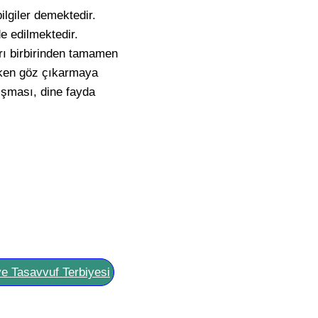
 bilgiler demektedir.
de edilmektedir.
arı birbirinden tamamen
rken göz çıkarmaya
ışması, dine fayda
ve Tasavvuf Terbiyesi