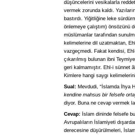
düşüncelerini vesikalarla redde
vermek zorunda kaldı. Yazılarını
bastırdı. Yiğitliğine leke sürdür
önlemeye çalıştım) önsözünü de 
müslümanlar tarafından sunulmu
kelimelerine dil uzatmaktan, Eh
vazgeçmedi. Fakat kendisi, Ehl-
çıkarılmış bulunan ibni Teymiy
geri kalmamıştır. Ehl-i sünnet â
Kimlere hangi saygı kelimelerinin
Sual:
Mevdudi, “İslamda İhya Ha
kendine mahsus bir felsefe ortay
diyor. Buna ne cevap vermek l
Cevap:
İslam dininde felsefe bul
Avrupalıların İslamiyeti dışard
derecesine düşürülmeleri, İslam