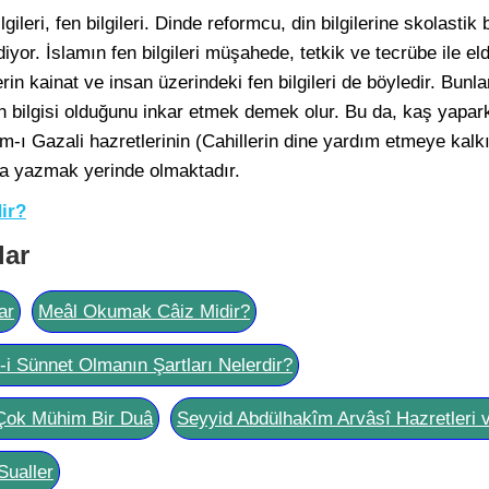
ilgileri, fen bilgileri. Dinde reformcu, din bilgilerine skolastik
 diyor. İslamın fen bilgileri müşahede, tetkik ve tecrübe ile el
in kainat ve insan üzerindeki fen bilgileri de böyledir. Bunl
en bilgisi olduğunu inkar etmek demek olur. Bu da, kaş yapa
-ı Gazali hazretlerinin (Cahillerin dine yardım etmeye kalk
da yazmak yerinde olmaktadır.
ir?
lar
ar
Meâl Okumak Câiz Midir?
l-i Sünnet Olmanın Şartları Nelerdir?
Çok Mühim Bir Duâ
Seyyid Abdülhakîm Arvâsî Hazretleri 
Sualler