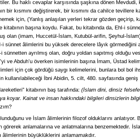
ttiler. Bu haklı cevaplar karşısında şaşkına dönen Mevdudi, 
n bir kısmını değiştirerek, bir kısmını da cahilce tevillere 
memek için, (Yanlış anlaşılan yerleri tekrar gözden geçirip, ka
kitabının başına koydu. Fakat, bu kitabında da, Ehl-i sünne
ş olan (imam, Huccetül-İslam, Kutubül-arifin, Şeyhul-İslam)
l-i sünnet âlimlerini bu yüksek derecelere lâyık görmediğini
i sünnetten ayrılmış olan, doğru yoldan sapıtmış olduğu ves
e’yi ve Abduh’u överken isimlerinin başına İmam, Üstad keli
limleri için çok gördüğü saygı kelimelerini, bunlara bol bol i
 kullanılabileceği İbni Abidin, 5. cilt, 480. sayfasında geniş b
reketleri” kitabının baş tarafında:
(İslam dini, dinsiz felsef
a koyar. Kainat ve insan hakkındaki bilgileri dinsizlerin bilg
azım?
unduğunu ve İslam âlimlerinin filozof olduklarını anlatıyor. B
an görerek anlamalarına ve anlatmalarına benzemektedir. İslam
 âlimlerinin büyüklüklerini anlamamakdır.