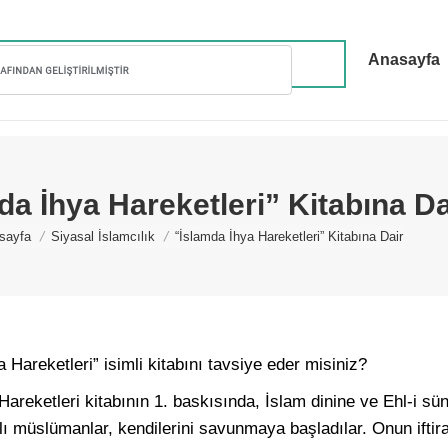
Anasayfa
da İhya Hareketleri” Kitabına Da
 are here:
sayfa
Siyasal İslamcılık
“İslamda İhya Hareketleri” Kitabına Dair
Hareketleri” isimli kitabını tavsiye eder misiniz?
reketleri kitabının 1. baskısında, İslam dinine ve Ehl-i sünne
lı müslümanlar, kendilerini savunmaya başladılar. Onun iftira