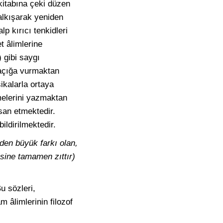
kitabına çeki düzen
kalkışarak yeniden
lp kırıcı tenkidleri
t âlimlerine
 gibi saygı
 açığa vurmaktan
ikalarla ortaya
melerini yazmaktan
hsan etmektedir.
ildirilmektedir.
eden büyük farkı olan,
isine tamamen zıttır)
u sözleri,
 âlimlerinin filozof