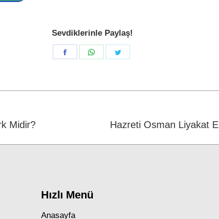
Sevdiklerinle Paylaş!
Share
Share
Share
on
on
on
Facebook
WhatsApp
Twitter
k Midir?
Next
Hazreti Osman Liyakat Eh
post:
Hızlı Menü
Anasayfa