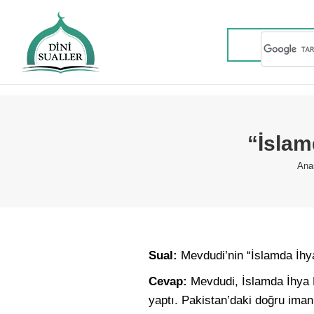
“İslam
You
Ana
Sual:
Mevdudi’nin “İslamda İhya 
Cevap:
Mevdudi, İslamda İhya Ha
yaptı. Pakistan’daki doğru iman