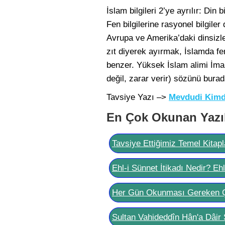
İslam bilgileri 2’ye ayrılır: Din b
Fen bilgilerine rasyonel bilgiler
Avrupa ve Amerika’daki dinsizler
zıt diyerek ayırmak, İslamda f
benzer. Yüksek İslam alimi İmam
değil, zarar verir) sözünü bura
Tavsiye Yazı –>
Mevdudi Kimd
En Çok Okunan Yazı
Tavsiye Ettiğimiz Temel Kitapl
Ehl-i Sünnet İtikadı Nedir? Eh
Her Gün Okunması Gereken 
Sultan Vahideddîn Hân'a Dâir 