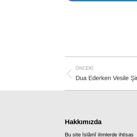
Post
ÖNCEKI
navigation
Previous
Dua Ederken Vesile Şir
post:
Hakkımızda
Bu site İslâmî ilimlerde ihtisas