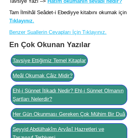
Tavsiye Yazı –>
Hatim okumanın sevabı nedir?
Tam İlmihâl Seâdet-i Ebediyye kitabını okumak için
Tıklayınız.
Benzer Suallerin Cevapları İçin Tıklayınız.
En Çok Okunan Yazılar
Tavsiye Ettiğimiz Temel Kitaplar
Meâl Okumak Câiz Midir?
Ehl-i Sünnet İtikadı Nedir? Ehl-i Sünnet Olmanın
Şartları Nelerdir?
Her Gün Okunması Gereken Çok Mühim Bir Duâ
Seyyid Abdülhakîm Arvâsî Hazretleri ve
Tasavvuf Terbiyesi