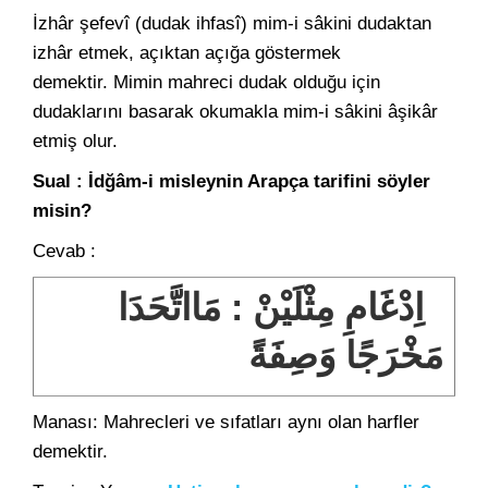
İzhâr şefevî (dudak ihfasî) mim-i sâkini dudaktan
izhâr etmek, açıktan açığa göstermek
demektir. Mimin mahreci dudak olduğu için
dudaklarını basarak okumakla mim-i sâkini âşikâr
etmiş olur.
Sual : İdğâm-i misleynin Arapça tarifini söyler
misin?
Cevab :
اِدْغَامِ مِثْلَيْنْ : مَااتَّحَدَا
مَخْرَجًا وَصِفَةً
Manası: Mahrecleri ve sıfatları aynı olan harfler
demektir.