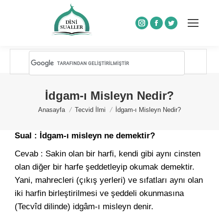
Instagram
Facebook
Twitter
İdgam-ı Misleyn Nedir?
You are here:
Anasayfa
Tecvid İlmi
İdgam-ı Misleyn Nedir?
Sual : İdgam-ı misleyn ne demektir?
Cevab : Sakin olan bir harfi, kendi gibi aynı cinsten
olan diğer bir harfe şeddetleyip okumak demektir.
Yani, mahrecleri (çıkış yerleri) ve sıfatları aynı olan
iki harfin birleştirilmesi ve şeddeli okunmasına
(Tecvîd dilinde) idgâm-ı misleyn denir.