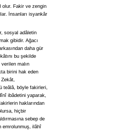
 olur. Fakir ve zengin
lar. İnsanları isyankâr
, sosyal adâletin
mak gibidir. Ağacı
arkasından daha gür
kâtını bu şekilde
 verilen malın
ta birini hak eden
 Zekât,
teâlâ, böyle fakirleri,
înî ibâdetini yaparak,
akirlerin haklarından
lursa, hiçbir
aldırmasına sebep de
n emrolunmuş, ilâhî