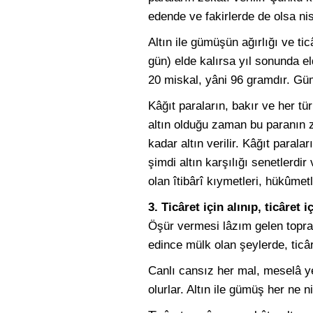
edende ve fakirlerde de olsa nisa
Altın ile gümüşün ağırlığı ve ti
gün) elde kalırsa yıl sonunda el
20 miskal, yâni 96 gramdır. Gü
Kâğıt paraların, bakır ve her t
altın olduğu zaman bu paranın ze
kadar altın verilir. Kâğıt parala
şimdi altın karşılığı senetlerdir
olan îtibârî kıymetleri, hükûme
3. Ticâret için alınıp, ticâret 
Öşür vermesi lâzım gelen toprak
edince mülk olan şeylerde, ticâre
Canlı cansız her mal, meselâ yer
olurlar. Altın ile gümüş her ne n