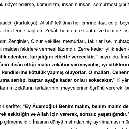
ok riâyet edilirse, komünizm, insanın insanı sömürmesi gibi f
aâdeti (kurtuluşu), Allahü teâlânın her emrine itaat edip, b
ik etmelerine bağlıdır. Zekât, hem emre itaattır ve hem de insa
dır. Zenginler, O’nun vekilleri memurları, fakirler ise, muhtaç
ği maldan fakirlere vermesi lâzımdır. Zerre kadar iyilik eden k
ilik edenlere, karşılığını elbette verecektir.”
buyruldu. İmrâ
ânın ihsân ettiği malın zekâtını vermeyenler, iyi ettiklerin
i, kendilerine kötülük yapmış oluyorlar. O malları, Cehen
rına sarılıp, baştan ayağa kadar onları sokacaktır.”
Kıyâm
larının zekâtını, tarlalarının, meyvelerinin öşrünü vererek, 
-i şerîfte;
“Ey Âdemoğlu! Benim malım, benim malım der
rek eskittiğin ve Allah için vererek, sonsuz yaşattığındır.
p gitmemelidir. İnsanın dünyâ malından hiç ayrılmaması mü