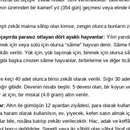
nın üzerinden bir kamerî yıl (354 gün) geçmesi veya elinde 
şit zekât malına sâhip olan kimse, zengin olunca bunların ze
çayırda parasız otlayan dört ayaklı hayvanlar:
Yılın yarıd
mek için veya sütü için olursa “sâime” hayvan denir. Sâime 
ekâtı verilir. Yük için, yük taşımak için, binmek için olursa 
gibi başka cinsten sâime hayvanlar, birbirlerine ve diğer tic
keçi 40 adet olunca birisi zekât olarak verilir. Sığır 30 ade
ğır gibidir. Devenin nisabı beştir. 5 devesi olan, bir koyun ve
 için, bir miskal (4.8 gram) altın verilir.
ar:
Altın ile gümüşün 12 ayardan ziyâdesi, para olarak kullan
ya haram olarak kullanılsın, ev, yiyecek, kefen satın almak iç
alar bile, nisâba katılıp zekâtı verilecektir. Hac, adak ve keff
l borcu değildirler. Senetli veya iki şâhitli olan yâhut îtiraf o