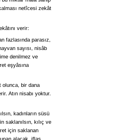
kalması netîcesi zekât
kâtını verir:
an fazlasında parasız,
hayvan sayısı, nisâb
sâime denilmez ve
âret eşyâsına
t olunca, bir dana
rir. Atın nisabı yoktur.
ılsın, kadınların süsü
in saklanılsın, kılıç ve
âret için saklanan
lunan alacak, iflas