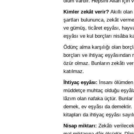
ölüm vardır. Hepsini Allah için
Kimler zekât verir?
Akıllı olan
şartları bulununca, zekât vermel
ve gümüş, ticâret eşyâsı, hayva
eşyâsı ve kul borçları nisâba k
Ödünç alma karşılığı olan borç
borçları ve ihtiyaç eşyâsından 
özür olmaz. Bunların zekâtı ver
katılmaz.
İhtiyaç eşyâsı:
İnsanı ölümden k
müddetçe muhtaç olduğu eşyâları
lâzım olan nafaka üçtür. Bunlar
demek, ev eşyâsı da demektir. B
kitapları da ihtiyaç eşyâsı sayılı
Nisap miktarı:
Zekâtı verilecek
mal miktarına dâir ölçüdür. Dîn