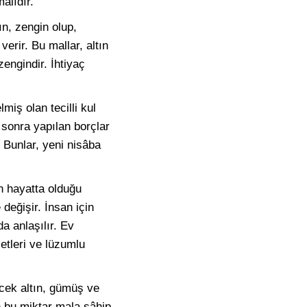
alıdır.
n, zengin olup,
erir. Bu mallar, altın
engindir. İhtiyaç
iş olan tecilli kul
 sonra yapılan borçlar
 Bunlar, yeni nisâba
n hayatta olduğu
değişir. İnsan için
a anlaşılır. Ev
etleri ve lüzumlu
ecek altın, gümüş ve
n bu miktar mala sâhip