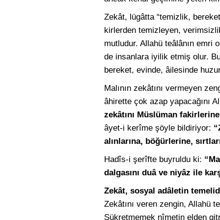
Zekât, lügâtta “temizlik, berek
kirlerden temizleyen, verimsizli
mutludur. Allahü teâlânın emri
de insanlara iyilik etmiş olur. 
bereket, evinde, âilesinde huzur
Malının zekâtını vermeyen zengi
âhirette çok azap yapacağını Al
zekâtını Müslüman fakirlerin
âyet-i kerîme şöyle bildiriyor:
“
alınlarına, böğürlerine, sırtla
Hadîs-i şerîfte buyruldu ki:
“Mal
dalgasını duâ ve niyâz ile karş
Zekât, sosyal adâletin temelid
Zekâtını veren zengin, Allahü te
Şükretmemek nîmetin elden gitme