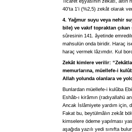
Ticâret eşyâsının zekâtı, altın 
40’ta 1’i (%2,5) zekât olarak veri
4. Yağmur suyu veya nehir su
bile) ve vakıf topraktan çıkan 
sûresinin 141. âyetinde emredilm
mahsulün onda biridir. Haraç ise,
haraç vermek lâzımdır. Kul bor
Zekât kimlere verilir: “Zekâtla
memurlarına, müellefe-i kulû
Allah yolunda olanlara ve yolda
Bunlardan müellefe-i kulûba Eb
Eshâb-ı kirâmın (radıyallahü an
Ancak İslâmiyete yardım için, 
Fakat bu, beytülmâlın zekât bö
kimselere ödeme yapılması yasa
aşağıda yazılı yedi sınıfta bulu