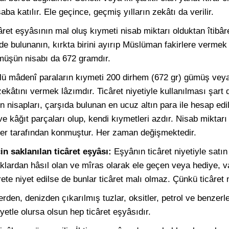
ba katılır. Ele geçince, geçmiş yılların zekâtı da verilir.
câret eşyâsının mal oluş kıymeti nisab miktarı olduktan îtibâr
de bulunanın, kırkta birini ayırıp Müslüman fakirlere vermek f
müşün nisabı da 672 gramdır.
ürlü mâdenî paraların kıymeti 200 dirhem (672 gr) gümüş veya
kâtını vermek lâzımdır. Ticâret niyetiyle kullanılması şart d
rın nisapları, çarşıda bulunan en ucuz altın para ile hesap edi
 ve kâğıt parçaları olup, kendi kıymetleri azdır. Nisab miktarı
tler tarafından konmuştur. Her zaman değişmektedir.
için saklanılan ticâret eşyâsı:
Eşyânın ticâret niyetiyle satın
lardan hâsıl olan ve mîras olarak ele geçen veya hediye, va
te niyet edilse de bunlar ticâret malı olmaz. Çünkü ticâret ni
den, denizden çıkarılmış tuzlar, oksitler, petrol ve benzerle
iyetle olursa olsun hep ticâret eşyâsıdır.