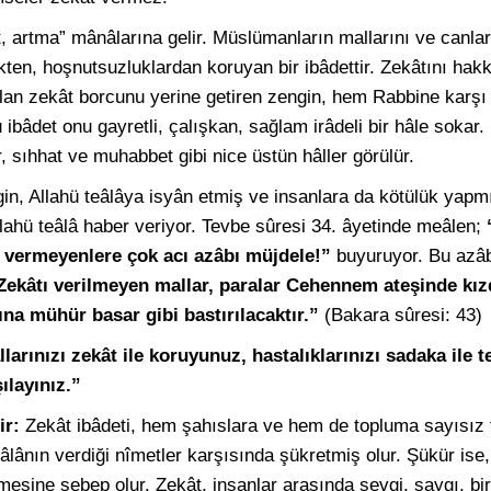
et, artma” mânâlarına gelir. Müslümanların mallarını ve canl
kten, hoşnutsuzluklardan koruyan bir ibâdettir. Zekâtını hak
 olan zekât borcunu yerine getiren zengin, hem Rabbine karş
Bu ibâdet onu gayretli, çalışkan, sağlam irâdeli bir hâle soka
, sıhhat ve muhabbet gibi nice üstün hâller görülür.
n, Allahü teâlâya isyân etmiş ve insanlara da kötülük yapmı
lahü teâlâ haber veriyor. Tevbe sûresi 34. âyetinde meâlen;
e vermeyenlere çok acı azâbı müjdele!”
buyuruyor. Bu azâb
Zekâtı verilmeyen mallar, paralar Cehennem ateşinde kızdı
rına mühür basar gibi bastırılacaktır.”
(Bakara sûresi: 43)
larınızı zekât ile koruyunuz, hastalıklarınızı sadaka ile t
ılayınız.”
ir:
Zekât ibâdeti, hem şahıslara ve hem de topluma sayısız f
âlânın verdiği nîmetler karşısında şükretmiş olur. Şükür ise, n
sine sebep olur. Zekât, insanlar arasında sevgi, saygı, birl