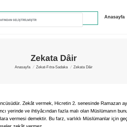
Anasayfa
Zekata Dâir
You are here:
Anasayfa
Zekat-Fıtra-Sadaka
Zekata Dâir
üncüsüdür. Zekât vermek, Hicretin 2. senesinde Ramazan ayı
ancı yerinde ve ihtiyâcından fazla malı olan Müslümanın bunu
lara vermesi demektir. Bu farz, varlıklı Müslümanlar için geç
mseler zekât vermez.