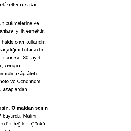
elâketler o kadar
oyun bükmelerine ve
nlara iyilik etmektir.
 halde olan kullarıdır.
arşılığını bulacaktır.
n sûresi 180. âyet-i
i, zengin
nemde azâp âleti
ete ve Cehennem
bu azaplardan
sin. O maldan senin
”
buyurdu. Malını
mkün değildir. Çünkü