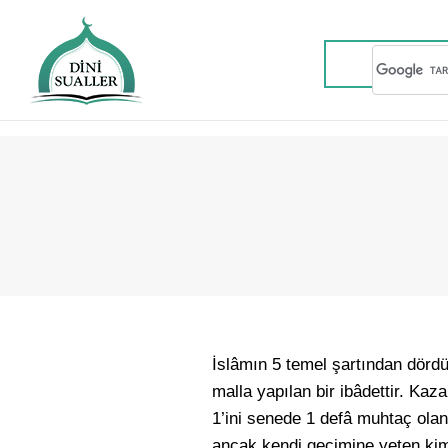
İslâmın 5 temel şartından dörd
malla yapılan bir ibâdettir. Kaz
1’ini senede 1 defâ muhtaç olan
ancak kendi geçimine yeten ki