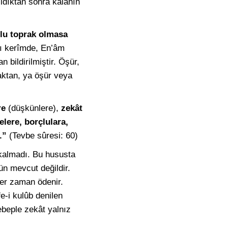
ıldıktan sonra kalanın
rlu toprak olmasa
-ı kerîmde, En’âm
 bildirilmiştir. Öşür,
praktan, ya öşür veya
re
(düşkünlere),
zekât
elere, borçlulara,
.”
(Tevbe sûresi: 60)
kalmadı. Bu hususta
ün mevcut değildir.
her zaman ödenir.
e-i kulûb denilen
ebeple zekât yalnız