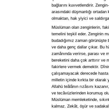
bağlarını kuvvetlendirir. Zengi
arasındaki düşmanlığı ortadan ka
olmaktan, hak yiyici ve saldırga
Müslüman olan zenginlerin, faki
temelini teşkil eder. Zenginin 
budadığımız zaman görünüşte bi
ve daha genç dallar çıkar. Bu h
zamânında verirse, parası ve ma
bereketini daha çok arttırır ve
fakirlere vermek demektir. Dînim
çalışamayacak derecede hasta ve 
milletin içinde kırkta bir olara
Allahü teâlânın rızâsını kazanı
ve tecâvüzlerinden korumuş olur.
Müslüman memleketinde, sıkınt
kalmaz. Zekât, öşür ve sadakal