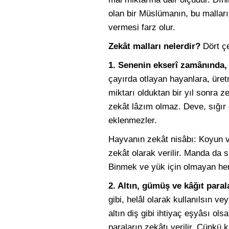
olan bir Müslümanın, bu malları
vermesi farz olur.
Zekât malları nelerdir?
Dört çe
1. Senenin ekserî zamânında, 
çayırda otlayan hayanlara, üret
miktarı olduktan bir yıl sonra z
zekât lâzım olmaz. Deve, sığır 
eklenmezler.
Hayvanın zekât nisâbı: Koyun ve 
zekât olarak verilir. Manda da sı
Binmek ve yük için olmayan her at
2. Altın, gümüş ve kâğıt paral
gibi, helâl olarak kullanılsın ve
altın diş gibi ihtiyaç eşyâsı ols
paraların zekâtı verilir. Çünkü ku