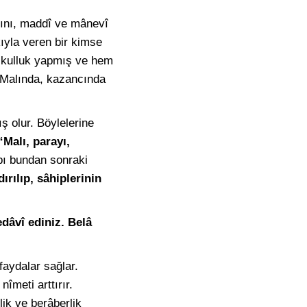
arını, maddî ve mânevî
kıyla veren bir kimse
ı kulluk yapmış ve hem
r. Malında, kazancında
ş olur. Böylelerine
“Malı, parayı,
ı bundan sonraki
rılıp, sâhiplerinin
edâvî ediniz. Belâ
aydalar sağlar.
îmeti arttırır.
ik ve berâberlik