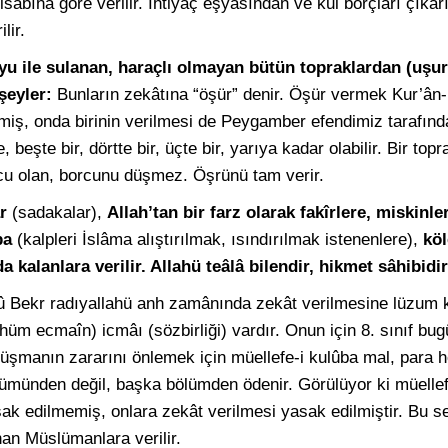
nisâbına göre verilir. İhtiyaç eşyâsından ve kul borçları çıkar
lir.
yu ile sulanan, haraçlı olmayan bütün topraklardan (uşu
şeyler:
Bunların zekâtına “öşür” denir. Öşür vermek Kur’ân
iş, onda birinin verilmesi de Peygamber efendimiz tarafından
 beşte bir, dörtte bir, üçte bir, yarıya kadar olabilir. Bir to
cu olan, borcunu düşmez. Öşrünü tam verir.
r
(sadakalar),
Allah’tan bir farz olarak fakîrlere, miskinle
ba
(kalpleri İslâma alıştırılmak, ısındırılmak istenenlere),
köl
 kalanlara verilir. Allahü teâlâ bilendir, hikmet sâhibidir
û Bekr radıyallahü anh zamânında zekât verilmesine lüzum 
hüm ecmaîn) icmâı (sözbirliği) vardır. Onun için 8. sınıf bug
düşmanın zararını önlemek için müellefe-i kulûba mal, para 
lümünden değil, başka bölümden ödenir. Görülüyor ki müellef
k edilmemiş, onlara zekât verilmesi yasak edilmiştir. Bu s
nan Müslümanlara verilir.