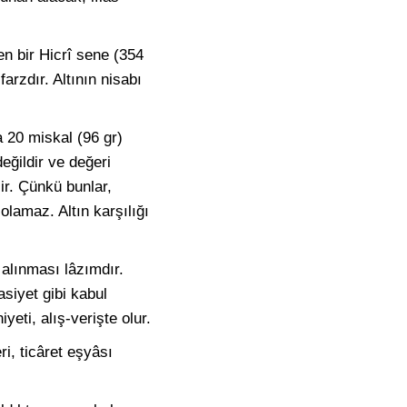
en bir Hicrî sene (354
arzdır. Altının nisabı
 20 miskal (96 gr)
eğildir ve değeri
lir. Çünkü bunlar,
 olamaz. Altın karşılığı
 alınması lâzımdır.
siyet gibi kabul
yeti, alış-verişte olur.
ri, ticâret eşyâsı