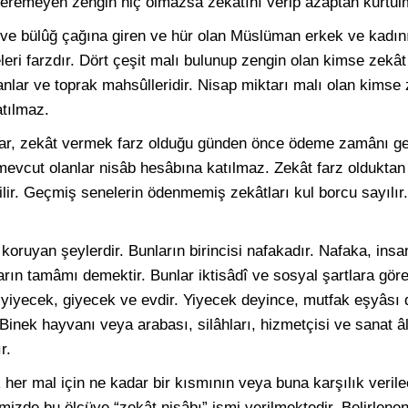
 veremeyen zengin hiç olmazsa zekâtını verip azaptan kurtulm
 ve bülûğ çağına giren ve hür olan Müslüman erkek ve kadını
eri farzdır. Dört çeşit malı bulunup zengin olan kimse zekât v
nlar ve toprak mahsûlleridir. Nisap miktarı malı olan kimse z
atılmaz.
lar, zekât vermek farz olduğu günden önce ödeme zamânı gelm
mevcut olanlar nisâb hesâbına katılmaz. Zekât farz olduktan
ilir. Geçmiş senelerin ödenmemiş zekâtları kul borcu sayılır.
oruyan şeylerdir. Bunların birincisi nafakadır. Nafaka, insa
n tamâmı demektir. Bunlar iktisâdî ve sosyal şartlara göre 
 yiyecek, giyecek ve evdir. Yiyecek deyince, mutfak eşyâsı d
inek hayvanı veya arabası, silâhları, hizmetçisi ve sanat âl
r.
 her mal için ne kadar bir kısmının veya buna karşılık veril
imizde bu ölçüye “zekât nisâbı” ismi verilmektedir. Belirlene