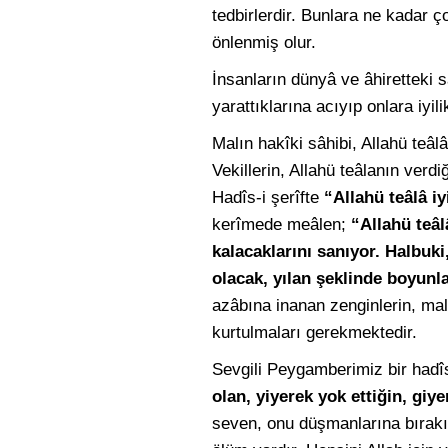
tedbirlerdir. Bunlara ne kadar ç
önlenmiş olur.
İnsanların dünyâ ve âhiretteki s
yarattıklarına acıyıp onlara iyil
Malın hakîki sâhibi, Allahü teâlâ
Vekillerin, Allahü teâlanın verdi
Hadîs-i şerîfte
“Allahü teâlâ iy
kerîmede meâlen;
“Allahü teâl
kalacaklarını sanıyor. Halbuk
olacak, yılan şeklinde boyunla
azâbına inanan zenginlerin, mal
kurtulmaları gerekmektedir.
Sevgili Peygamberimiz bir hadîs
olan, yiyerek yok ettiğin, giye
seven, onu düşmanlarına bırakı