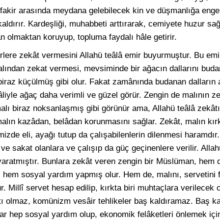
n-fakir arasında meydana gelebilecek kin ve düşmanlığa engel
ldırır. Kardeşliği, muhabbeti arttırarak, cemiyete huzur sağ
n olmaktan koruyup, topluma faydalı hâle getirir.
rlere zekât vermesini Allahü teâlâ emir buyurmuştur. Bu emir
malından zekat vermesi, mevsiminde bir ağacın dallarını buda
raz küçülmüş gibi olur. Fakat zamânında budanan dalların 
âliyle ağaç daha verimli ve güzel görür. Zengin de malının ze
lı biraz noksanlaşmış gibi görünür ama, Allahü teâlâ zekâtı
 malın kazâdan, belâdan korunmasını sağlar. Zekât, malın kırk
izde eli, ayağı tutup da çalışabilenlerin dilenmesi haramdır.
sakat olanlara ve çalışıp da güç geçinenlere verilir. Allahü 
k yaratmıştır. Bunlara zekât veren zengin bir Müslüman, hem d
r, hem sosyal yardım yapmış olur. Hem de, malını, servetini f
 Millî servet hesap edilip, kırkta biri muhtaçlara verilecek o
ı olmaz, komünizm vesâir tehlikeler baş kaldıramaz. Baş k
ar hep sosyal yardım olup, ekonomik felâketleri önlemek içi