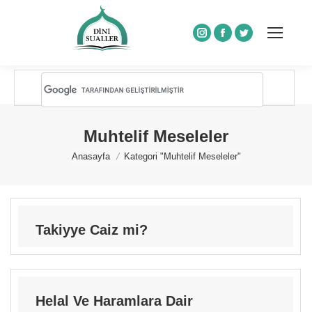
Instagram
Facebook
Twitter
Muhtelif Meseleler
You are here:
Anasayfa
Kategori "Muhtelif Meseleler"
Takiyye Caiz mi?
Helal Ve Haramlara Dair