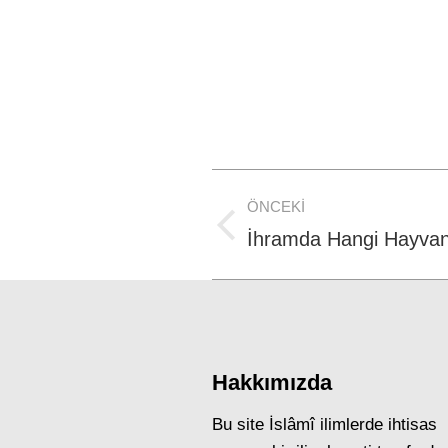
Post
ÖNCEKI
navigation
Previous
İhramda Hangi Hayvanl
post:
Hakkımızda
Bu site İslâmî ilimlerde ihtisas