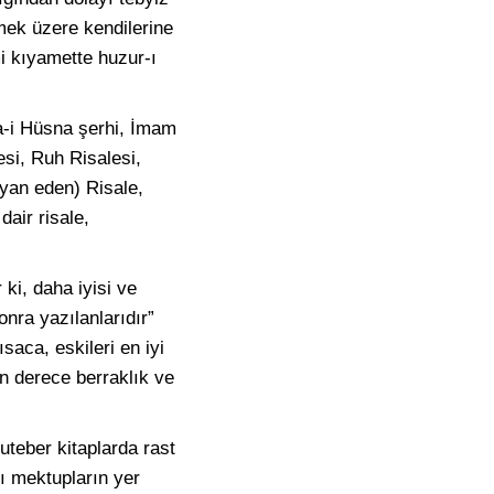
lmek üzere kendilerine
mi kıyamette huzur-ı
a-i Hüsna şerhi, İmam
esi, Ruh Risalesi,
eyan eden) Risale,
air risale,
ki, daha iyisi ve
onra yazılanlarıdır”
saca, eskileri en iyi
on derece berraklık ve
uteber kitaplarda rast
zı mektupların yer