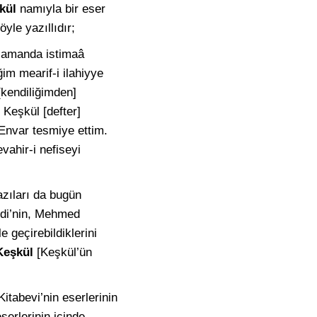
kül
namıyla bir eser
yle yazıllıdır;
 zamanda istimaâ
ğim mearif-i ilahiyye
[kendiliğimden]
Keşkül [defter]
-Envar tesmiye ettim.
vahir-i nefiseyi
azıları da bugün
endi’nin, Mehmed
 geçirebildiklerini
Keşkül
[Keşkül’ün
itabevi’nin eserlerinin
serlerinin içinde