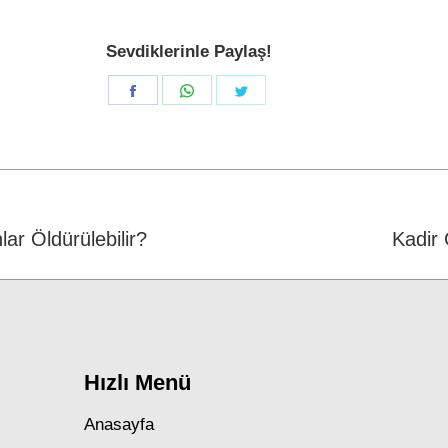
Sevdiklerinle Paylaş!
Share
Share
Share
on
on
on
Facebook
WhatsApp
Twitter
ar Öldürülebilir?
Next
Kadir
post:
Hızlı Menü
Anasayfa