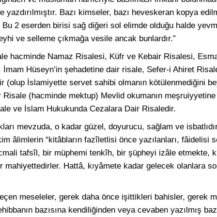
inde yazdırılmıştır. Bazı kimseler, bazı heveskeran kopya edi
: Bu 2 eserden birisi sağ diğeri sol elimde olduğu halde yev
aleyhi ve selleme çıkmağa vesile ancak bunlardır.”
isale hacminde Namaz Risalesi, Küfr ve Kebair Risalesi, Esm
, İmam Hüseyn’in şehadetine dair risale, Sefer-i Ahiret Risal
ir (olup İslamiyette servet sahibi olmanın kötülenmediğini b
dair Risale (hacminde mektup) Mevlid okumanın meşruiyyetine d
ale ve İslam Hukukunda Cezalara Dair Risaledir.
kları mevzuda, o kadar güzel, doyurucu, sağlam ve isbatlıdır 
limlerin “kitâbların fazîletlisi önce yazılanları, fâidelisi s
cmali tafsîl, bir müphemi tenkîh, bir şüpheyi izâle etmekte, kı
der mahiyettedirler. Hattâ, kıyâmete kadar gelecek olanlara s
çen meseleler, gerek daha önce işittikleri bahisler, gerek m
ek ehibbanın bazısına kendiliğinden veya cevaben yazılmış ba