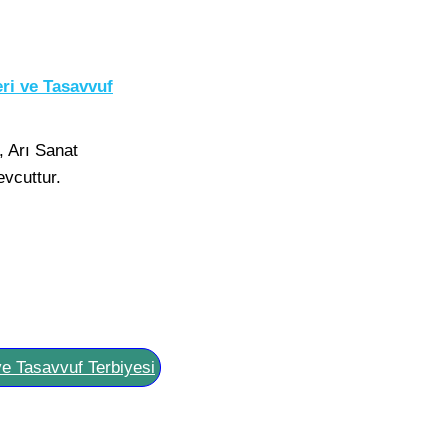
ri ve Tasavvuf
, Arı Sanat
vcuttur.
ve Tasavvuf Terbiyesi