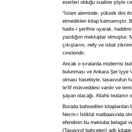
eserleri olduğu sualine şöyle ce
“İslam aleminde, yüksek dini ilim
etmedikleri kitap kalmamıştır. 
hadis-i şerifine uyarak, haddimi
yazdığım mektuplar olmuştur. M
çıkışlarını, nefy ve isbat zikrin
cinstendir.
Ancak o sıralarda müderrisi b
bulunması ve Ankara Şer’iyye Vek
olması hasebiyle, tasavvufun hak
te’lif müsveddesi vardır ve temi
şayan olacağı, Allahü tealanın 
Burada bahsedilen kitaplardan b
Necm-i İstiklal matbaasında olm
efendinin bu mektuba belagat ve 
(Tasavvuf bahçeleri) adlı kitap