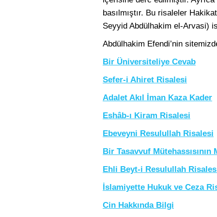
basılmıştır. Bu risaleler Hakik
Seyyid Abdülhakim el-Arvasi) i
Abdülhakim Efendi’nin sitemizde 
Bir Üniversiteliye Cevab
Sefer-i Ahiret Risalesi
Adalet Akıl İman Kaza Kader
Eshâb-ı Kiram Risalesi
Ebeveyni Resulullah Risalesi
Bir Tasavvuf Mütehassısının
Ehli Beyt-i Resulullah Risales
İslamiyette Hukuk ve Ceza Ri
Cin Hakkında Bilgi