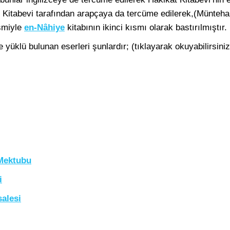
at Kitabevi tarafından arapçaya da tercüme edilerek,(Müntehab
smiyle
en-Nâhiye
kitabının ikinci kısmı olarak bastırılmıştır.
yüklü bulunan eserleri şunlardır; (tıklayarak okuyabilirsiniz
 Mektubu
i
salesi