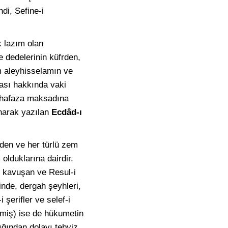
di, Sefine-i
k lazım olan
 dedelerinin küfrden,
im aleyhisselamın ve
ası hakkında vaki
uhafaza maksadına
yanarak yazılan
Ecdâd-ı
iden ve her türlü zem
 olduklarına dairdir.
ne kavuşan ve Resul-i
inde, dergah şeyhleri,
 şerifler ve selef-i
ilmiş) ise de hükumetin
ğından dolayı tebyiz