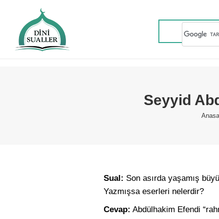
Seyyid Abd
You 
Anasa
Sual:
Son asırda yaşamış büyük
Yazmışsa eserleri nelerdir?
Cevap:
Abdülhakim Efendi “rahme