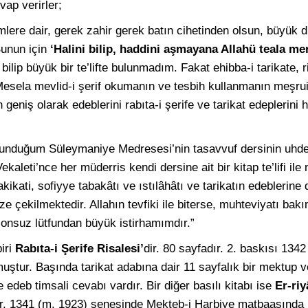
vap verirler;
lere dair, gerek zahir gerek batın cihetinden olsun, büyük din
Bunun için
‘Halini bilip, haddini aşmayana Allahü teala me
 bilip büyük bir te’lifte bulunmadım. Fakat ehibba-i tarikate,
esela mevlid-i şerif okumanın ve tesbih kullanmanın meşruiy
in geniş olarak edeblerini rabıta-i şerife ve tarikat edeplerin
ulunduğum Süleymaniye Medresesi’nin tasavvuf dersinin uhd
aleti’nce her müderris kendi dersine ait bir kitap te’lifi ile
ikati, sofiyye tabakâtı ve ıstılâhâtı ve tarikatın edeblerine 
ze çekilmektedir. Allahın tevfiki ile biterse, muhteviyatı ba
sonsuz lütfundan büyük istirhamımdır.”
iri
Rabıta-i Şerife Risalesi’
dir. 80 sayfadır. 2. baskısı 134
uştur. Başında tarikat adabına dair 11 sayfalık bir mektup 
edeb timsali cevabı vardır. Bir diğer basılı kitabı ise
Er-riy
tır. 1341 (m. 1923) senesinde Mekteb-i Harbiye matbaasında 