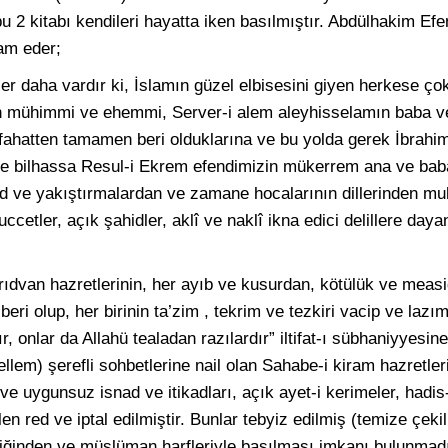
 2 kitabı kendileri hayatta iken basılmıştır. Abdülhakim Efen
am eder;
r daha vardır ki, İslamın güzel elbisesini giyen herkese ço
 en mühimmi ve ehemmi, Server-i alem aleyhisselamın baba ve
sefahatten tamamen beri olduklarına ve bu yolda gerek İbrah
ve bilhassa Resul-i Ekrem efendimizin mükerrem ana ve bab
d ve yakıştırmalardan ve zamane hocalarının dillerinden m
huccetler, açık şahidler, aklî ve naklî ikna edici delillere da
ıdvan hazretlerinin, her ayıb ve kusurdan, kötülük ve meas
 beri olup, her birinin ta’zim , tekrim ve tezkiri vacip ve lazım
r, onlar da Allahü tealadan razılardır” iltifat-ı sübhaniyyesi
ellem) şerefli sohbetlerine nail olan Sahabe-i kiram hazretler
e uygunsuz isnad ve itikadları, açık ayet-i kerimeler, hadis-i
len red ve iptal edilmiştir. Bunlar tebyiz edilmiş (temize çek
ğinden ve müslüman harfleriyle basılması imkanı bulunmadı