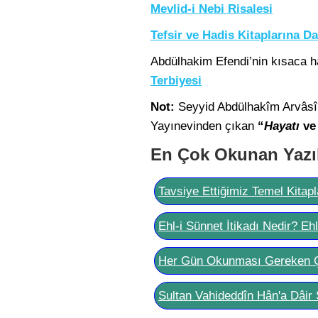
Mevlid-i Nebi Risalesi
Tefsir ve Hadis Kitaplarına Da
Abdülhakim Efendi’nin kısaca h
Terbiyesi
Not:
Seyyid Abdülhakîm Arvâsî h
Yayınevinden çıkan
“
Hayatı
v
En Çok Okunan Yazı
Tavsiye Ettiğimiz Temel Kitapl
Ehl-i Sünnet İtikadı Nedir? Eh
Her Gün Okunması Gereken 
Sultan Vahideddîn Hân'a Dâir 