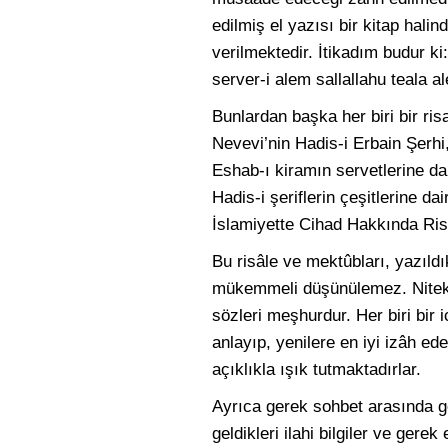
edilmiş el yazısı bir kitap hal
verilmektedir. İtikadım budur ki
server-i alem sallallahu teala 
Bunlardan başka her biri bir r
Nevevi’nin Hadis-i Erbain Şerhi
Eshab-ı kiramın servetlerine da
Hadis-i şeriflerin çeşitlerine 
İslamiyette Cihad Hakkında Ris
Bu risâle ve mektûbları, yazıldı
mükemmeli düşünülemez. Nitekim â
sözleri meşhurdur. Her biri bir i
anlayıp, yenilere en iyi izâh e
açıklıkla ışık tutmaktadırlar.
Ayrıca gerek sohbet arasında ge
geldikleri ilahi bilgiler ve ger