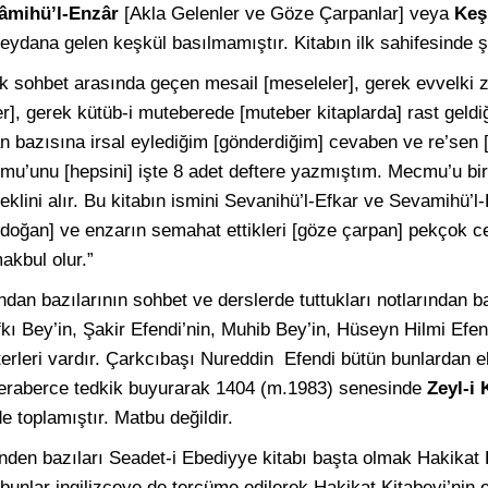
vâmihü’l-Enzâr
[Akla Gelenler ve Göze Çarpanlar] veya
Keş
eydana gelen keşkül basılmamıştır. Kitabın ilk sahifesinde şö
rek sohbet arasında geçen mesail [meseleler], gerek evvelki
er], gerek kütüb-i muteberede [muteber kitaplarda] rast geldi
dan bazısına irsal eylediğim [gönderdiğim] cevaben ve re’sen 
u’unu [hepsini] işte 8 adet deftere yazmıştım. Mecmu’u bir 
eklini alır. Bu kitabın ismini Sevanihü’l-Efkar ve Sevamihü’l
 doğan] ve enzarın semahat ettikleri [göze çarpan] pekçok ce
akbul olur.”
dan bazılarının sohbet ve derslerde tuttukları notlarından b
fkı Bey’in, Şakir Efendi’nin, Muhib Bey’in, Hüseyn Hilmi Ef
rleri vardır. Çarkcıbaşı Nureddin Efendi bütün bunlardan ele
 beraberce tedkik buyurarak 1404 (m.1983) senesinde
Zeyl-i 
e toplamıştır. Matbu değildir.
inden bazıları Seadet-i Ebediyye kitabı başta olmak Hakikat K
a bunlar ingilizceye de tercüme edilerek Hakikat Kitabevi’nin e