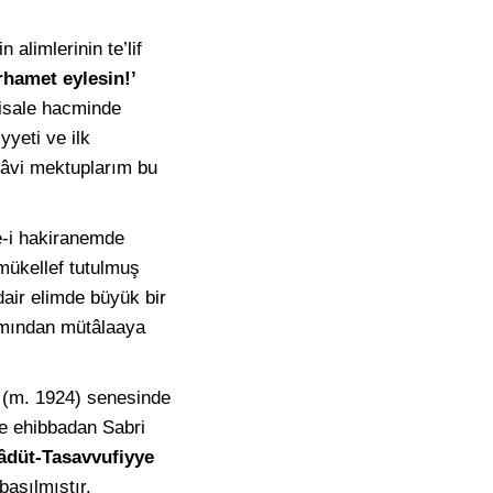
 alimlerinin te’lif
rhamet eylesin!’
 risale hacminde
yeti ve ilk
i hâvi mektuplarım bu
e-i hakiranemde
 mükellef tutulmuş
dair elimde büyük bir
kımından mütâlaaya
2 (m. 1924) senesinde
ve ehibbadan Sabri
âdüt-Tasavvufiyye
basılmıştır.