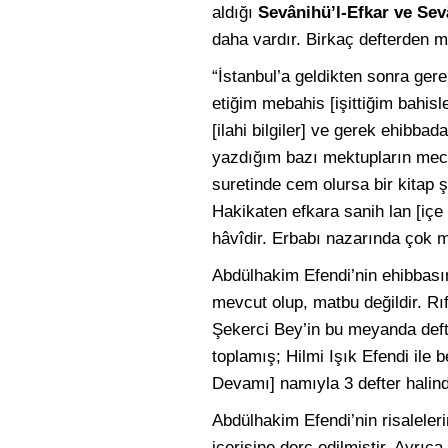
aldığı
Sevânihü’l-Efkar ve Se
daha vardır. Birkaç defterden m
“İstanbul’a geldikten sonra ge
etiğim mebahis [işittiğim bahisl
[ilahi bilgiler] ve gerek ehibba
yazdığım bazı mektupların mecm
suretinde cem olursa bir kitap ş
Hakikaten efkara sanih lan [içe
hâvîdir. Erbabı nazarında çok m
Abdülhakim Efendi’nin ehibbasın
mevcut olup, matbu değildir. Rı
Şekerci Bey’in bu meyanda defte
toplamış; Hilmi Işık Efendi ile
Devamı] namıyla 3 defter halind
Abdülhakim Efendi’nin risaleler
içerisine derc edilmiştir. Ayrıc