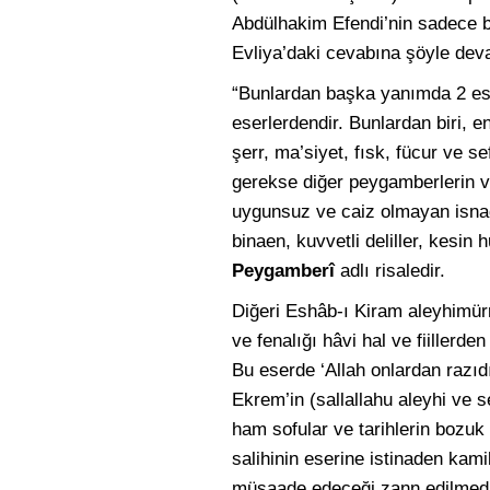
Abdülhakim Efendi’nin sadece bu
Evliya’daki cevabına şöyle dev
“Bunlardan başka yanımda 2 ese
eserlerdendir. Bunlardan biri,
şerr, ma’siyet, fısk, fücur ve 
gerekse diğer peygamberlerin 
uygunsuz ve caiz olmayan isna
binaen, kuvvetli deliller, kesin 
Peygamberî
adlı risaledir.
Diğeri Eshâb-ı Kiram aleyhimürr
ve fenalığı hâvi hal ve fiillerden
Bu eserde ‘Allah onlardan razıdı
Ekrem’in (sallallahu aleyhi ve s
ham sofular ve tarihlerin bozuk v
salihinin eserine istinaden kami
müsaade edeceği zann edilmedi