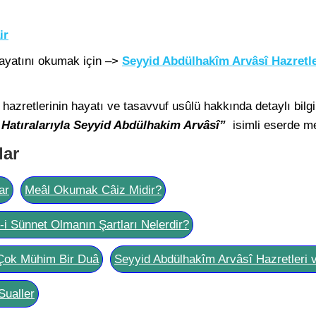
ir
ayatını okumak için –>
Seyyid Abdülhakîm Arvâsî Hazretle
azretlerinin hayatı ve tasavvuf usûlü hakkında detaylı bilgi
e
Hatıralarıyla Seyyid Abdülhakim Arvâsî”
isimli eserde me
lar
ar
Meâl Okumak Câiz Midir?
l-i Sünnet Olmanın Şartları Nelerdir?
Çok Mühim Bir Duâ
Seyyid Abdülhakîm Arvâsî Hazretleri 
Sualler