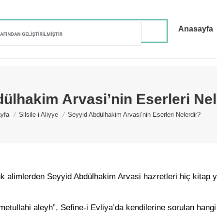
Anasayfa
ülhakim Arvasi’nin Eserleri Nel
are here:
yfa
Silsile-i Aliyye
Seyyid Abdülhakim Arvasi’nin Eserleri Nelerdir?
 alimlerden Seyyid Abdülhakim Arvasi hazretleri hiç kitap 
tullahi aleyh”, Sefine-i Evliya’da kendilerine sorulan hangi 