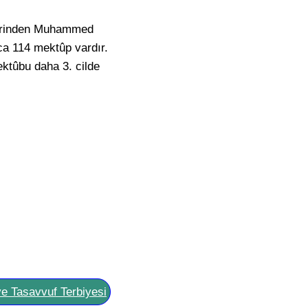
elerinden Muhammed
ca 114 mektûp vardır.
ktûbu daha 3. cilde
ve Tasavvuf Terbiyesi