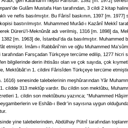
 Arabî, geri kalanların hepsi Fârisîdir. 1392 [m. 1972] senes
pani’de Gulâm Mustafa Han tarafından, 3 cildi 2 kitap hali
klı ve nefis basılmıştır. Bu Fârisî baskının, 1397 [m. 1977] 
tokopisi bastırılmıştır. Muhammed Murâd-ı Kazânî Mekkî tara
erek Dürerü’l-Meknûnât adı verilmiş, 1316 [m. 1898] da, M
. 1382 [m. 1963] de, İstanbul’da da basılmıştır. Muhammed b
fât etmiştir. İmâm-ı Rabbânî’nin ve oğlu Muhammed Ma’sûm’
arafından Farsçadan Türkçeye tercüme edilip, 1277 hicri s
en bilgilerinde derin ihtisâsı olan ve çok sayıda, çok kıymetl
e, Mektûbât’ın 1. cildini Fârisîden Türkçeye tercüme etmiştir
 (m. 1616) senesinde talebelerinin meşhûrarından Yâr Muham
r. 1. cildde 313 mektûp vardır. Bu cildin son mektûbu, Muh
zretleri 1. cildin son mektûbunu yazınca; “Muhammed Hâşim
i peygamberlerin ve Eshâb-ı Bedr’in sayısına uygun olduğund
tur.
esinde yine talebelerinden, Abdülhay Pütnî tarafından toplan