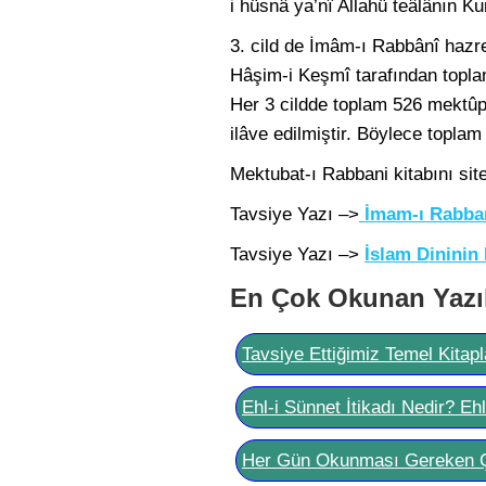
i hüsnâ ya’nî Allahü teâlânın K
3. cild de İmâm-ı Rabbânî hazr
Hâşim-i Keşmî tarafından toplan
Her 3 cildde toplam 526 mektûp
ilâve edilmiştir. Böylece topla
Mektubat-ı Rabbani kitabını si
Tavsiye Yazı –>
İmam-ı Rabban
Tavsiye Yazı –>
İslam Dininin 
En Çok Okunan Yazı
Tavsiye Ettiğimiz Temel Kitapl
Ehl-i Sünnet İtikadı Nedir? Eh
Her Gün Okunması Gereken 