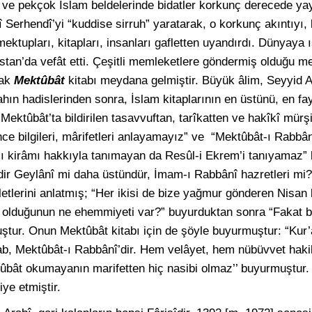
 ve pekçok İslam beldelerinde bidatler korkunç derecede yayı
erhendî’yi “kuddise sirruh” yaratarak, o korkunç akıntıyı, 
tupları, kitapları, insanları gafletten uyandırdı. Dünyaya ı
stan’da vefât etti. Çeşitli memleketlere göndermiş olduğu m
rak
Mektûbât
kitabı meydana gelmiştir. Büyük âlim, Seyyid 
ahın hadislerinden sonra, İslam kitaplarının en üstünü, en fa
Mektûbât’ta bildirilen tasavvuftan, tarîkatten ve hakîkî mürş
ince bilgileri, mârifetleri anlayamayız” ve “Mektûbât-ı Rab
-ı kirâmı hakkıyla tanımayan da Resûl-i Ekrem’i tanıyamaz”
ir Geylânî mi daha üstündür, İmam-ı Rabbânî hazretleri mi?
etlerini anlatmış; “Her ikisi de bize yağmur gönderen Nisan b
tta olduğunun ne ehemmiyeti var?” buyurduktan sonra “Fakat
uştur. Onun Mektûbât kitabı için de şöyle buyurmuştur: “Kur’
kitab, Mektûbât-ı Rabbânî’dir. Hem velâyet, hem nübüvvet haki
ktûbât okumayanın marifetten hiç nasibi olmaz’’ buyurmuştur
ye etmiştir.