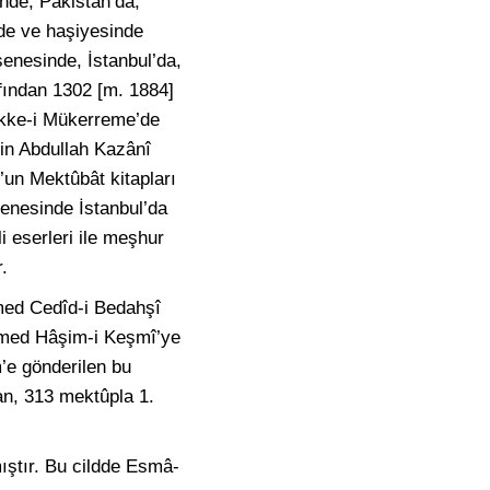
inde, Pakistan’da,
nde ve haşiyesinde
senesinde, İstanbul’da,
fından 1302 [m. 1884]
ekke-i Mükerreme’de
in Abdullah Kazânî
un Mektûbât kitapları
enesinde İstanbul’da
i eserleri ile meşhur
.
med Cedîd-i Bedahşî
ammed Hâşim-i Keşmî’ye
’e gönderilen bu
an, 313 mektûpla 1.
mıştır. Bu cildde Esmâ-