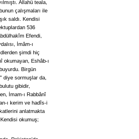
lmıştı. Allahü teala,
bunun çalışmaları ile
şık saldı. Kendisi
ektuplardan 536
Abdülhakîm Efendi,
ydalısı, İmâm-ı
idlerden şimdi hiç
bânî okumayan, Eshâb-ı
 buyurdu. Birgün
” diye sormuşlar da,
ulutu gibidir,
 ben, İmam-ı Rabbânî
an-ı kerim ve hadîs-i
katlerini anlatmakta
. Kendisi okumuş;