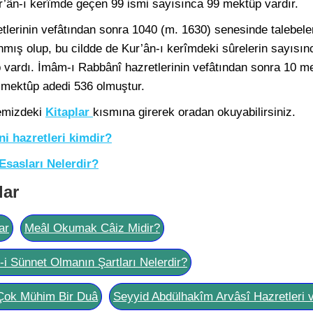
ur’ân-ı kerîmde geçen 99 ismi sayısınca 99 mektûp vardır.
etlerinin vefâtından sonra 1040 (m. 1630) senesinde taleb
mış olup, bu cildde de Kur’ân-ı kerîmdeki sûrelerin sayısın
 vardı. İmâm-ı Rabbânî hazretlerinin vefâtından sonra 10 me
m mektûp adedi 536 olmuştur.
temizdeki
Kitaplar
kısmına girerek oradan okuyabilirsiniz.
i hazretleri kimdir?
Esasları Nelerdir?
lar
ar
Meâl Okumak Câiz Midir?
l-i Sünnet Olmanın Şartları Nelerdir?
Çok Mühim Bir Duâ
Seyyid Abdülhakîm Arvâsî Hazretleri 