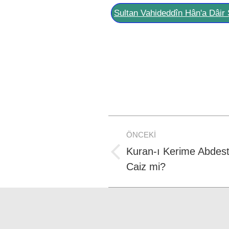
Sultan Vahideddîn Hân'a Dâir 
Post
ÖNCEKI
navigation
Kuran-ı Kerime Abdes
Previous
Caiz mi?
post: