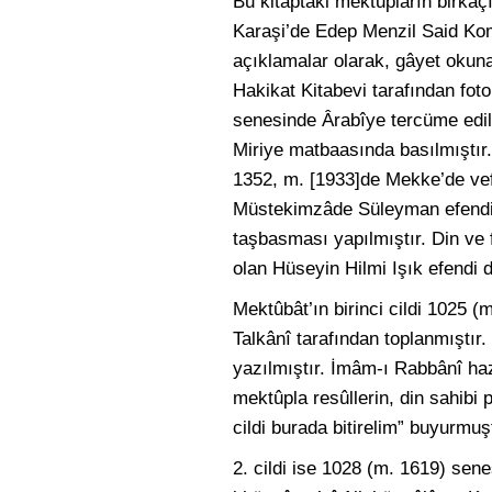
Bu kitaptaki mektupların birkaçı
Karaşi’de Edep Menzil Said Kom
açıklamalar olarak, gâyet okuna
Hakikat Kitabevi tarafından fo
senesinde Ârabîye tercüme edil
Miriye matbaasında basılmıştır
1352, m. [1933]de Mekke’de ve
Müstekimzâde Süleyman efendi t
taşbasması yapılmıştır. Din ve f
olan Hüseyin Hilmi Işık efendi d
Mektûbât’ın birinci cildi 1025
Talkânî tarafından toplanmıştı
yazılmıştır. İmâm-ı Rabbânî ha
mektûpla resûllerin, din sahib
cildi burada bitirelim” buyurmuş
2. cildi ise 1028 (m. 1619) sen