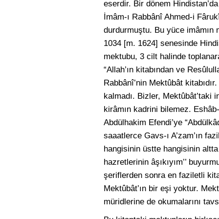
eserdir. Bir dönem Hindistan’da
İmâm-ı Rabbânî Ahmed-i Fârukî S
durdurmuştu. Bu yüce imâmın mek
1034 [m. 1624] senesinde Hindi
mektubu, 3 cilt halinde toplana
“Allah’ın kitabından ve Resûlull
Rabbânî’nin Mektûbât kitabıdır. 
kalmadı. Bizler, Mektûbât’taki 
kirâmın kadrini bilemez. Eshâb
Abdülhakim Efendi’ye “Abdülkâd
saaatlerce Gavs-ı A’zam’ın fazil
hangisinin üstte hangisinin al
hazretlerinin âşıkıyım’’ buyurm
şeriflerden sonra en faziletli 
Mektûbât’ın bir eşi yoktur. Me
müridlerine de okumalarını tavsi