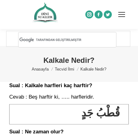
Instagram
Facebook
Twitter
Kalkale Nedir?
You are here:
Anasayfa
Tecvid İlmi
Kalkale Nedir?
Sual : Kalkale harfleri kaç harftir?
Cevab : Beş harftir ki, ….. harfleridir.
قُطْبُ جَدٍ
Sual : Ne zaman olur?