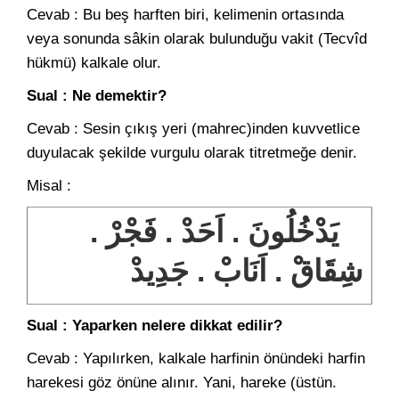
Cevab : Bu beş harften biri, kelimenin ortasında
veya sonunda sâkin olarak bulunduğu vakit (Tecvîd
hükmü) kalkale olur.
Sual : Ne demektir?
Cevab : Sesin çıkış yeri (mahrec)inden kuvvetlice
duyulacak şekilde vurgulu olarak titretmeğe denir.
Misal :
يَدْخُلُونَ . اَحَدْ . فَجْرْ .
شِقَاقْ . اَنَابْ . جَدِيدْ
Sual : Yaparken nelere dikkat edilir?
Cevab : Yapılırken, kalkale harfinin önündeki harfin
harekesi göz önüne alınır. Yani, hareke (üstün.