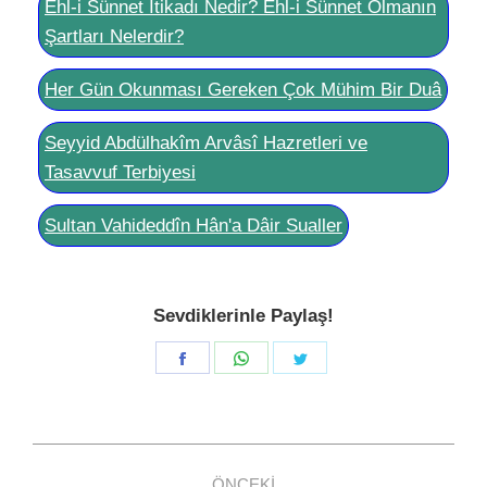
Ehl-i Sünnet İtikadı Nedir? Ehl-i Sünnet Olmanın
Şartları Nelerdir?
Her Gün Okunması Gereken Çok Mühim Bir Duâ
Seyyid Abdülhakîm Arvâsî Hazretleri ve
Tasavvuf Terbiyesi
Sultan Vahideddîn Hân'a Dâir Sualler
Sevdiklerinle Paylaş!
Share
Share
Share
on
on
on
Facebook
WhatsApp
Twitter
Post
ÖNCEKI