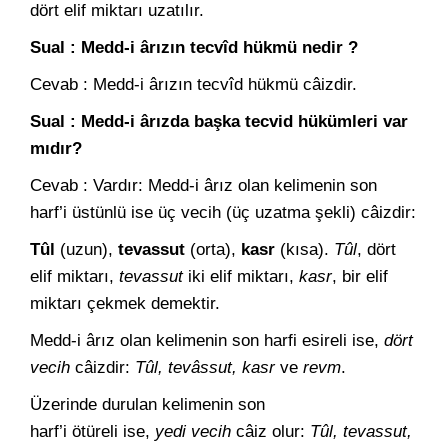
dört elif miktarı uzatılır.
Sual : Medd-i ârızın tecvîd hükmü nedir ?
Cevab : Medd-i ârızın tecvîd hükmü câizdir.
Sual : Medd-i ârızda başka tecvid hükümleri var
mıdır?
Cevab : Vardır: Medd-i ârız olan kelimenin son
harf’i üstünlü ise üç vecih (üç uzatma şekli) câizdir:
Tûl
(uzun),
tevassut
(orta),
kasr
(kısa).
Tûl
, dört
elif miktarı,
tevassut
iki elif miktarı,
kasr
, bir elif
miktarı çekmek demektir.
Medd-i ârız olan kelimenin son harfi esireli ise,
dört
vecih
câizdir:
Tûl, tevâssut, kasr
ve
revm
.
Üzerinde durulan kelimenin son
harf’i ötüreli ise,
yedi vecih
câiz olur:
Tûl, tevassut,