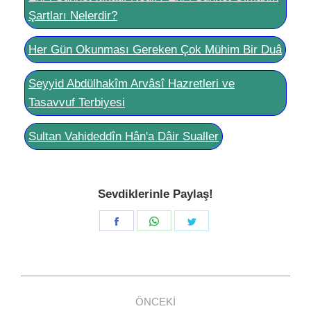
Şartları Nelerdir?
Her Gün Okunması Gereken Çok Mühim Bir Duâ
Seyyid Abdülhakîm Arvâsî Hazretleri ve
Tasavvuf Terbiyesi
Sultan Vahideddîn Hân'a Dâir Sualler
Sevdiklerinle Paylaş!
Share
Share
Share
on
on
on
Facebook
WhatsApp
Twitter
Post
ÖNCEKI