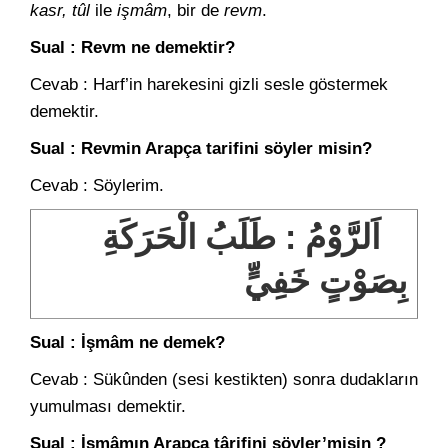
kasr, tûl
ile
işmâm
, bir de
revm
.
Sual : Revm ne demektir?
Cevab : Harf’in harekesini gizli sesle göstermek
demektir.
Sual : Revmin Arapça tarifini söyler misin?
Cevab : Söylerim.
اَلرَّوْمُ : طَلَبُ الْحَرَكَةِ
بِصَوْتٍ خَفِيٍّ
Sual : İşmâm ne demek?
Cevab : Sükûnden (sesi kestikten) sonra dudakların
yumulması demektir.
Sual : İşmâmın Arapça târifini söyler’misin ?