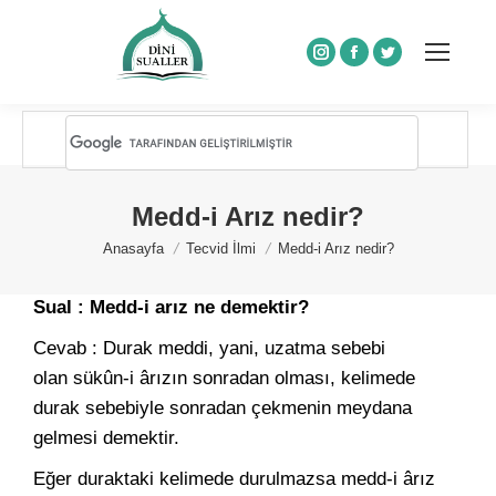
Instagram
Facebook
Twitter
Medd-i Arız nedir?
You are here:
Anasayfa
Tecvid İlmi
Medd-i Arız nedir?
Sual : Medd-i arız ne demektir?
Cevab : Durak meddi, yani, uzatma sebebi
olan sükûn-i ârızın sonradan olması, kelimede
durak sebebiyle sonradan çekmenin meydana
gelmesi demektir.
Eğer duraktaki kelimede durulmazsa medd-i ârız