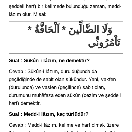
şeddeli harf) bir kelimede bulunduğu zaman, medd-i
lâzım olur. Misal:
وَلَا الضَّالِّينَ * اَلْحَاقَّةُ *
تَاْمُرُونِّي
Sual : Sükûn-i lâzım, ne demektir?
Cevab : Sükûn-i lâzım, durulduğunda da
geçildiğinde de sabit olan sükûndur. Yani, vakfen
(durulunca) ve vaslen (geçilince) sabit olan,
durumunu muhâfaza eden sükûn (cezim ve şeddeli
harf) demektir.
Sual : Medd-i lâzım, kaç türlüdür?
Cevab : Medd-i lâzım, kelime ve harf olmak üzere