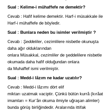
Sual : Kelime-i mühaffefe ne demektir?
Cevab : Hafif kelime demektir. Harf-i müsakkale ile
Harf-i mühaffefe de böyledir.
Sual : Bunlara neden bu isimler verilmiştir ?
Cevab :
Şeddeliler
, cezimlilere nisbetle okunuşta
daha ağır olduklarından
onlara Müsakkal,
cezimliler
de şeddelilere nisbetle
okumada daha hafif olduğundan onlara
da Muhaffef ismi verilmiştir.
Sual : Medd-i lâzım ne kadar uzatılır?
Cevab : Medd-i lâzımı dört elif
miktarı uzatmak vaciptir. Çünkü bütün kurrâ (kırâat
imamları = Kur’ân okuma ilmiyle uğraşan alimler)
bunda görüş birliğindedir. Aralarında ittifak