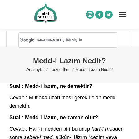
Instagram
Facebook
Twitter
Medd-i Lazım Nedir?
You are here:
Anasayfa
Tecvid İlmi
Medd-i Lazım Nedir?
Sual : Medd-i lazım, ne demektir?
Cevab : Mutlaka uzatılması gerekli olan medd
demektir.
Sual : Medd-i lâzım, ne zaman olur?
Cevab : Harf-i medden biri bulunup
harf-i medd
en
sonra
sebeb-i med
, sükûn-i lâzım (cezim veya