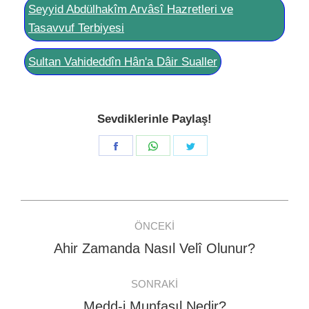
Seyyid Abdülhakîm Arvâsî Hazretleri ve
Tasavvuf Terbiyesi
Sultan Vahideddîn Hân'a Dâir Sualler
Sevdiklerinle Paylaş!
Share
Share
Share
on
on
on
Facebook
WhatsApp
Twitter
Post
ÖNCEKI
navigation
Ahir Zamanda Nasıl Velî Olunur?
Previous
post:
SONRAKI
Medd-i Munfasıl Nedir?
Next