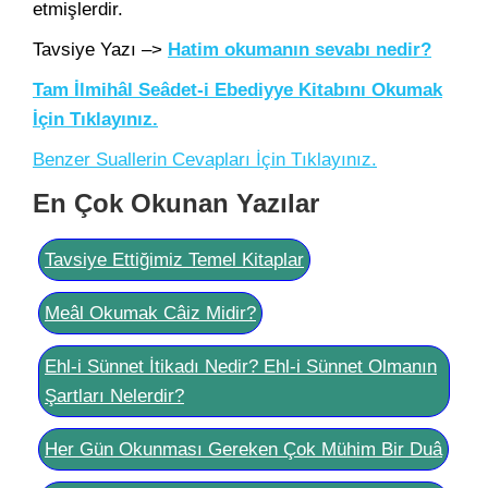
etmişlerdir.
Tavsiye Yazı –>
Hatim okumanın sevabı nedir?
Tam İlmihâl Seâdet-i Ebediyye Kitabını Okumak
İçin Tıklayınız.
Benzer Suallerin Cevapları İçin Tıklayınız.
En Çok Okunan Yazılar
Tavsiye Ettiğimiz Temel Kitaplar
Meâl Okumak Câiz Midir?
Ehl-i Sünnet İtikadı Nedir? Ehl-i Sünnet Olmanın
Şartları Nelerdir?
Her Gün Okunması Gereken Çok Mühim Bir Duâ