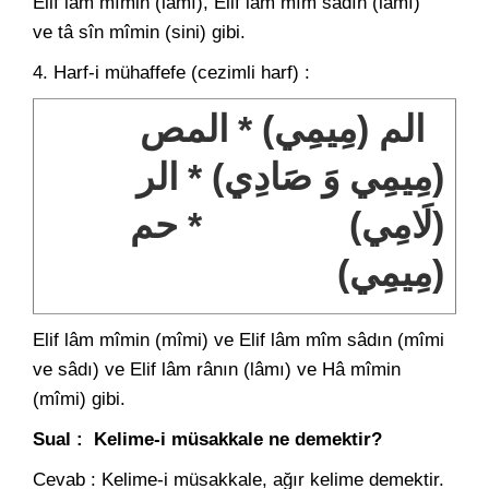
Elif lâm mîmin (lâmı), Elif lâm mîm sâdın (lâmı)
ve tâ sîn mîmin (sini) gibi.
4
. Harf-i mühaffefe (cezimli harf) :
الم (مِيمِي) * المص
(مِيمِي وَ صَادِي) * الر
(لَامِي) * حم
(مِيمِي)
Elif lâm mîmin (mîmi) ve Elif lâm mîm sâdın (mîmi
ve sâdı) ve Elif lâm rânın (lâmı) ve Hâ mîmin
(mîmi) gibi.
Sual : Kelime-i müsakkale ne demektir?
Cevab : Kelime-i müsakkale, ağır kelime demektir.