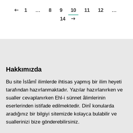
1
…
8
9
10
11
12
…
14
Hakkımızda
Bu site İslâmî ilimlerde ihtisas yapmış bir ilim heyeti
tarafından hazırlanmaktadır. Yazılar hazırlanırken ve
sualler cevaplanırken Ehl-i sünnet âlimlerinin
eserlerinden istifade edilmektedir. Dinî konularda
aradığınız bir bilgiyi sitemizde kolayca bulabilir ve
suallerinizi bize gönderebilirsiniz.