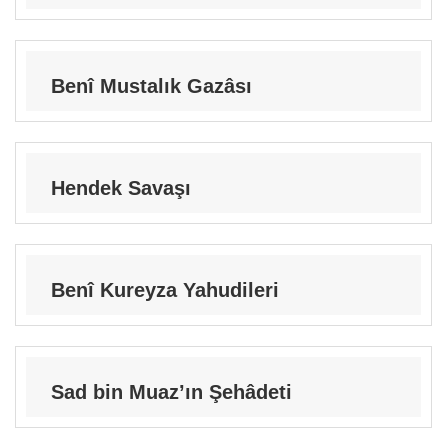
Benî Mustalık Gazâsı
Hendek Savaşı
Benî Kureyza Yahudileri
Sad bin Muaz’ın Şehâdeti