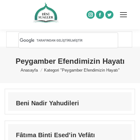
Instagram
Facebook
Twitter
Peygamber Efendimizin Hayatı
You are here:
Anasayfa
Kategori "Peygamber Efendimizin Hayatı"
Beni Nadir Yahudileri
Fâtıma Binti Esed’in Vefâtı