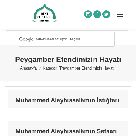
Instagram
Facebook
Twitter
Peygamber Efendimizin Hayatı
You are here:
Anasayfa
Kategori "Peygamber Efendimizin Hayatı"
Muhammed Aleyhisselâmın İstiğfarı
Muhammed Aleyhisselâmın Şefaati