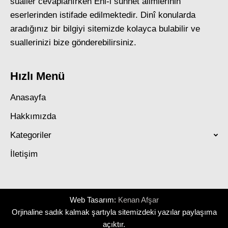
sualler cevaplanırken Ehl-i sünnet âlimlerinin
eserlerinden istifade edilmektedir. Dinî konularda
aradığınız bir bilgiyi sitemizde kolayca bulabilir ve
suallerinizi bize gönderebilirsiniz.
Hızlı Menü
Anasayfa
Hakkımızda
Kategoriler
İletişim
Web Tasarım:
Kenan Afşar
Orjinaline sadık kalmak şartıyla sitemizdeki yazılar paylaşıma
açıktır.