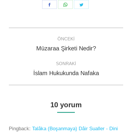
Share
Share
Share
on
on
on
Facebook
WhatsApp
Twitter
Post
ÖNCEKI
navigation
Müzaraa Şirketi Nedir?
Previous
post:
SONRAKI
İslam Hukukunda Nafaka
Next
post:
10 yorum
Pingback:
Talâka (Boşanmaya) Dâir Sualler - Dini