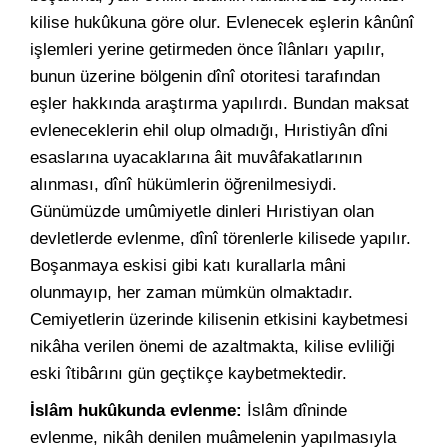
kilise hukûkuna göre olur. Evlenecek eşlerin kânûnî
işlemleri yerine getirmeden önce îlânları yapılır,
bunun üzerine bölgenin dînî otoritesi tarafından
eşler hakkında araştırma yapılırdı. Bundan maksat
evleneceklerin ehil olup olmadığı, Hıristiyân dîni
esaslarına uyacaklarına âit muvâfakatlarının
alınması, dînî hükümlerin öğrenilmesiydi.
Günümüzde umûmiyetle dinleri Hıristiyan olan
devletlerde evlenme, dînî törenlerle kilisede yapılır.
Boşanmaya eskisi gibi katı kurallarla mâni
olunmayıp, her zaman mümkün olmaktadır.
Cemiyetlerin üzerinde kilisenin etkisini kaybetmesi
nikâha verilen önemi de azaltmakta, kilise evliliği
eski îtibârını gün geçtikçe kaybetmektedir.
İslâm hukûkunda evlenme:
İslâm dîninde
evlenme, nikâh denilen muâmelenin yapılmasıyla