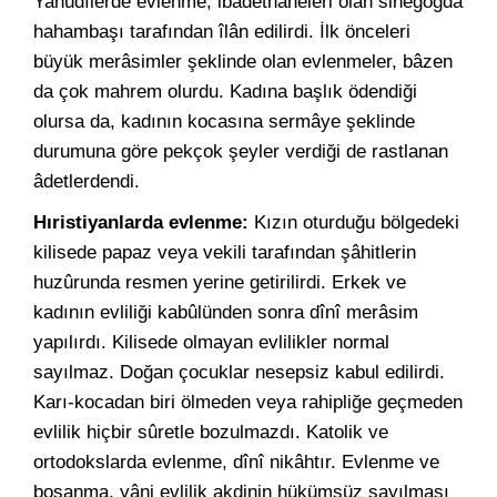
Yahûdîlerde evlenme, ibâdethâneleri olan sinegogda
hahambaşı tarafından îlân edilirdi. İlk önceleri
büyük merâsimler şeklinde olan evlenmeler, bâzen
da çok mahrem olurdu. Kadına başlık ödendiği
olursa da, kadının kocasına sermâye şeklinde
durumuna göre pekçok şeyler verdiği de rastlanan
âdetlerdendi.
Hıristiyanlarda evlenme:
Kızın oturduğu bölgedeki
kilisede papaz veya vekili tarafından şâhitlerin
huzûrunda resmen yerine getirilirdi. Erkek ve
kadının evliliği kabûlünden sonra dînî merâsim
yapılırdı. Kilisede olmayan evlilikler normal
sayılmaz. Doğan çocuklar nesepsiz kabul edilirdi.
Karı-kocadan biri ölmeden veya rahipliğe geçmeden
evlilik hiçbir sûretle bozulmazdı. Katolik ve
ortodokslarda evlenme, dînî nikâhtır. Evlenme ve
boşanma, yâni evlilik akdinin hükümsüz sayılması