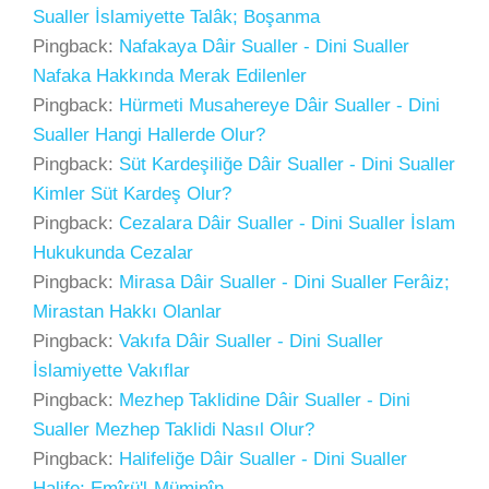
Sualler İslamiyette Talâk; Boşanma
Pingback:
Nafakaya Dâir Sualler - Dini Sualler
Nafaka Hakkında Merak Edilenler
Pingback:
Hürmeti Musahereye Dâir Sualler - Dini
Sualler Hangi Hallerde Olur?
Pingback:
Süt Kardeşiliğe Dâir Sualler - Dini Sualler
Kimler Süt Kardeş Olur?
Pingback:
Cezalara Dâir Sualler - Dini Sualler İslam
Hukukunda Cezalar
Pingback:
Mirasa Dâir Sualler - Dini Sualler Ferâiz;
Mirastan Hakkı Olanlar
Pingback:
Vakıfa Dâir Sualler - Dini Sualler
İslamiyette Vakıflar
Pingback:
Mezhep Taklidine Dâir Sualler - Dini
Sualler Mezhep Taklidi Nasıl Olur?
Pingback:
Halifeliğe Dâir Sualler - Dini Sualler
Halife; Emîrü'l-Müminîn