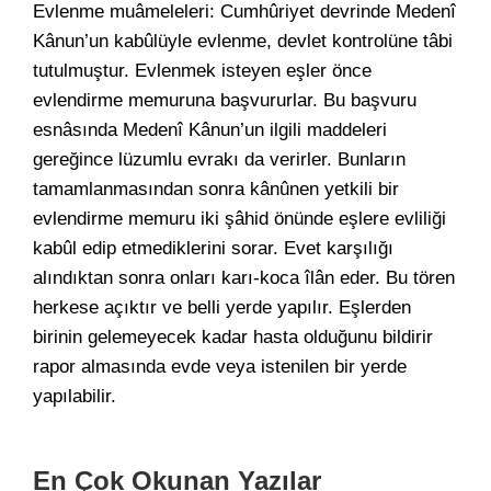
Evlenme muâmeleleri: Cumhûriyet devrinde Medenî
Kânun’un kabûlüyle evlenme, devlet kontrolüne tâbi
tutulmuştur. Evlenmek isteyen eşler önce
evlendirme memuruna başvururlar. Bu başvuru
esnâsında Medenî Kânun’un ilgili maddeleri
gereğince lüzumlu evrakı da verirler. Bunların
tamamlanmasından sonra kânûnen yetkili bir
evlendirme memuru iki şâhid önünde eşlere evliliği
kabûl edip etmediklerini sorar. Evet karşılığı
alındıktan sonra onları karı-koca îlân eder. Bu tören
herkese açıktır ve belli yerde yapılır. Eşlerden
birinin gelemeyecek kadar hasta olduğunu bildirir
rapor almasında evde veya istenilen bir yerde
yapılabilir.
En Çok Okunan Yazılar