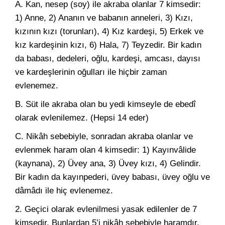
A. Kan, nesep (soy) ile akraba olanlar 7 kimsedir:
1) Anne, 2) Ananın ve babanın anneleri, 3) Kızı,
kızının kızı (torunları), 4) Kız kardeşi, 5) Erkek ve
kız kardeşinin kızı, 6) Hala, 7) Teyzedir. Bir kadın
da babası, dedeleri, oğlu, kardeşi, amcası, dayısı
ve kardeşlerinin oğulları ile hiçbir zaman
evlenemez.
B. Süt ile akraba olan bu yedi kimseyle de ebedî
olarak evlenilemez. (Hepsi 14 eder)
C. Nikâh sebebiyle, sonradan akraba olanlar ve
evlenmek haram olan 4 kimsedir: 1) Kayınvâlide
(kaynana), 2) Üvey ana, 3) Üvey kızı, 4) Gelindir.
Bir kadın da kayınpederi, üvey babası, üvey oğlu ve
dâmâdı ile hiç evlenemez.
2. Geçici olarak evlenilmesi yasak edilenler de 7
kimsedir. Bunlardan 5’i nikâh sebebiyle haramdır.