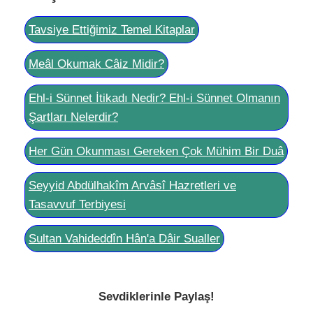
Tavsiye Ettiğimiz Temel Kitaplar
Meâl Okumak Câiz Midir?
Ehl-i Sünnet İtikadı Nedir? Ehl-i Sünnet Olmanın
Şartları Nelerdir?
Her Gün Okunması Gereken Çok Mühim Bir Duâ
Seyyid Abdülhakîm Arvâsî Hazretleri ve
Tasavvuf Terbiyesi
Sultan Vahideddîn Hân'a Dâir Sualler
Sevdiklerinle Paylaş!