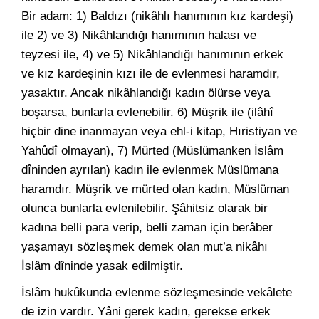
Bir adam: 1) Baldızı (nikâhlı hanımının kız kardeşi)
ile 2) ve 3) Nikâhlandığı hanımının halası ve
teyzesi ile, 4) ve 5) Nikâhlandığı hanımının erkek
ve kız kardeşinin kızı ile de evlenmesi haramdır,
yasaktır. Ancak nikâhlandığı kadın ölürse veya
boşarsa, bunlarla evlenebilir. 6) Müşrik ile (ilâhî
hiçbir dine inanmayan veya ehl-i kitap, Hıristiyan ve
Yahûdî olmayan), 7) Mürted (Müslümanken İslâm
dîninden ayrılan) kadın ile evlenmek Müslümana
haramdır. Müşrik ve mürted olan kadın, Müslüman
olunca bunlarla evlenilebilir. Şâhitsiz olarak bir
kadına belli para verip, belli zaman için berâber
yaşamayı sözleşmek demek olan mut’a nikâhı
İslâm dîninde yasak edilmiştir.
İslâm hukûkunda evlenme sözleşmesinde vekâlete
de izin vardır. Yâni gerek kadın, gerekse erkek