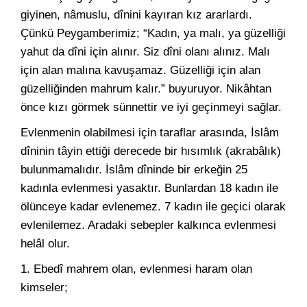
giyinen, nâmuslu, dînini kayıran kız ararlardı.
Çünkü Peygamberimiz; “Kadın, ya malı, ya güzelliği
yahut da dîni için alınır. Siz dîni olanı alınız. Malı
için alan malına kavuşamaz. Güzelliği için alan
güzelliğinden mahrum kalır.” buyuruyor. Nikâhtan
önce kızı görmek sünnettir ve iyi geçinmeyi sağlar.
Evlenmenin olabilmesi için taraflar arasında, İslâm
dîninin tâyin ettiği derecede bir hısımlık (akrabâlık)
bulunmamalıdır. İslâm dîninde bir erkeğin 25
kadınla evlenmesi yasaktır. Bunlardan 18 kadın ile
ölünceye kadar evlenemez. 7 kadın ile geçici olarak
evlenilemez. Aradaki sebepler kalkınca evlenmesi
helâl olur.
1. Ebedî mahrem olan, evlenmesi haram olan
kimseler;