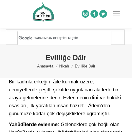
Instagram
Facebook
Twitter
Evliliğe Dâir
You are here:
Anasayfa
Nikah
Evliliğe Dâir
Bir kadınla erkeğin, âile kurmak üzere,
cemiyetlerde çeşitli şekilde uygulanan akitlerle bir
araya gelmelerine denir. Evlenmenin dînî ve hukûkî
esasları, ilk yaratılan insan hazret-i Âdem’den
günümüze kadar çok değişikliklere uğramıştır.
Yahûdîlerde evlenme:
Geleneklere çok bağlı olan