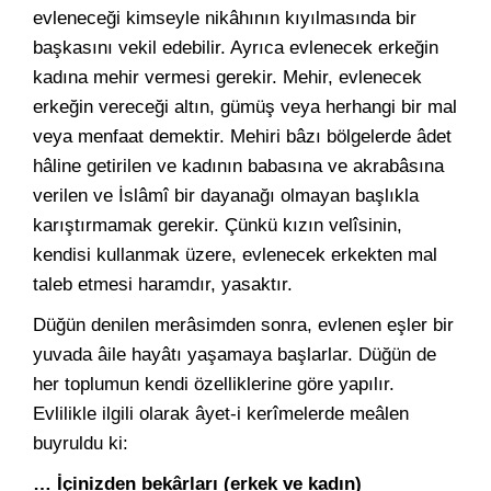
evleneceği kimseyle nikâhının kıyılmasında bir
başkasını vekil edebilir. Ayrıca evlenecek erkeğin
kadına mehir vermesi gerekir. Mehir, evlenecek
erkeğin vereceği altın, gümüş veya herhangi bir mal
veya menfaat demektir. Mehiri bâzı bölgelerde âdet
hâline getirilen ve kadının babasına ve akrabâsına
verilen ve İslâmî bir dayanağı olmayan başlıkla
karıştırmamak gerekir. Çünkü kızın velîsinin,
kendisi kullanmak üzere, evlenecek erkekten mal
taleb etmesi haramdır, yasaktır.
Düğün denilen merâsimden sonra, evlenen eşler bir
yuvada âile hayâtı yaşamaya başlarlar. Düğün de
her toplumun kendi özelliklerine göre yapılır.
Evlilikle ilgili olarak âyet-i kerîmelerde meâlen
buyruldu ki:
… İçinizden bekârları (erkek ve kadın)