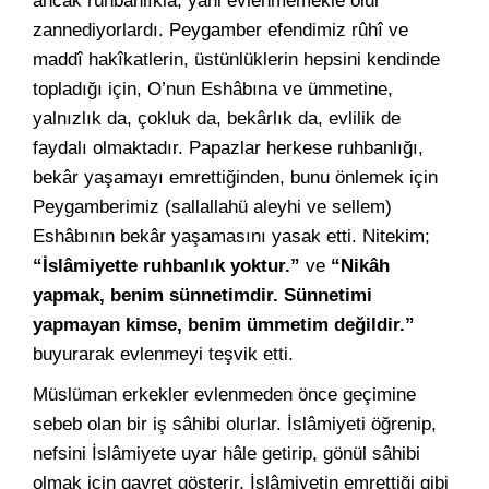
ancak ruhbanlıkla, yâni evlenmemekle olur
zannediyorlardı. Peygamber efendimiz rûhî ve
maddî hakîkatlerin, üstünlüklerin hepsini kendinde
topladığı için, O’nun Eshâbına ve ümmetine,
yalnızlık da, çokluk da, bekârlık da, evlilik de
faydalı olmaktadır. Papazlar herkese ruhbanlığı,
bekâr yaşamayı emrettiğinden, bunu önlemek için
Peygamberimiz (sallallahü aleyhi ve sellem)
Eshâbının bekâr yaşamasını yasak etti. Nitekim;
“İslâmiyette ruhbanlık yoktur.”
ve
“Nikâh
yapmak, benim sünnetimdir. Sünnetimi
yapmayan kimse, benim ümmetim değildir.”
buyurarak evlenmeyi teşvik etti.
Müslüman erkekler evlenmeden önce geçimine
sebeb olan bir iş sâhibi olurlar. İslâmiyeti öğrenip,
nefsini İslâmiyete uyar hâle getirip, gönül sâhibi
olmak için gayret gösterir, İslâmiyetin emrettiği gibi