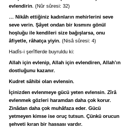
evlendirin
. (Nûr sûresi: 32)
… Nikâh ettiğiniz kadınların mehirlerini seve
seve verin. Şâyet ondan bir kısmını gönül
hoşluğu ile kendileri size bağışlarsa, onu
âfiyetle, râhatça yiyin.
(Nisâ sûresi: 4)
Hadîs-i şerîflerde buyruldu ki:
Allah için evlenip, Allah için evlendiren, Allah’ın
dostluğunu kazanır.
Kudret sâhibi olan evlensin.
İçinizden evlenmeye gücü yeten evlensin. Zîrâ
evlenmek gözleri haramdan daha çok korur.
Zinâdan daha çok muhâfaza eder. Gücü
yetmeyen kimse ise oruç tutsun. Çünkü orucun
şehveti kıran bir hassası vardır.