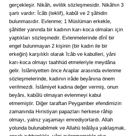
gerçekleşir. Nikâh, evlilik sözleşmesidir. Nikâhın 3
şartı vardır: Îcâb (teklif), kabûl ve 2 şâhidin
bulunmasıdır. Evlenme; 1 Müslüman erkekle,
şâhitler yanında bir kadının karı-koca olmaları için
yaptıkları sözleşmedir. Evlenmelerinde dînî bir
engel bulunmayan 2 kişinin (bir kadın ile bir
erkeğin) karşılıklı olarak îcâb ve kabulleri, yâni
karı-koca olmayı taahhüd etmeleriyle meydâna
gelir. İslâmiyetten önce Araplar arasında evlenme
sözleşmelerinde, kadının irâde beyânına önem
verilmezdi. İslâmiyet kadına değer vermiş, onun
beyânı, kabûlü olmayan evlenmeyi kabul
etmemiştir. Diğer taraftan Peygamber efendimizin
zamanında Hıristiyan papazları herkese râhip
olmayı, yalnız yaşamayı emrediyorlardı. Allah
yolunda bulunabilmek ve Allahü teâlâya yaklaşmak,