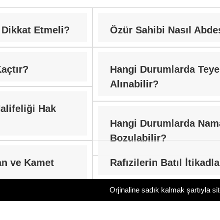
 Dikkat Etmeli?
Özür Sahibi Nasıl Abdes
açtır?
Hangi Durumlarda Te
Alınabilir?
alifeliği Hak
Hangi Durumlarda Nam
Bozulabilir?
an ve Kamet
Rafızilerin Batıl İtikadl
Orjinaline sadık kalmak şartıyla si