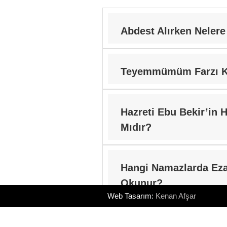
Abdest Alırken Nelere
Teyemmümüm Farzı K
Hazreti Ebu Bekir’in H
Mıdır?
Hangi Namazlarda Ez
Okunur?
Web Tasarım:
Kenan Afşar