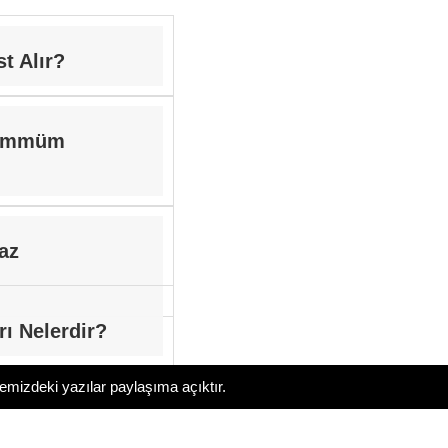
t Alır?
yemmüm
az
arı Nelerdir?
temizdeki yazılar paylaşıma açıktır.