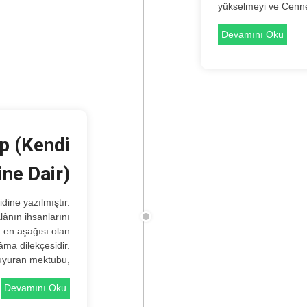
yükselmeyi ve Cenne
Devamını Oku
p (Kendi
ine Dair)
âlânın ihsanlarını
n en aşağısı olan
ma dilekçesidir.
uyuran mektubu,
Devamını Oku