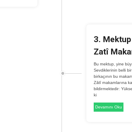
3. Mektup 
Zatî Maka
Bu mektup, yine büyük mürşidine yazılmıştır.
Sevdiklerinin belli b
birkaçının bu makamı 
Zâtî makamlarına ka
bildirmektedir: Yük
ki
Devamını Oku