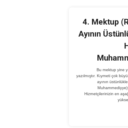
4. Mektup 
Ayının Üstünl
H
Muhamm
Bu mektup yine yüksek mürşidine
yazılmıştır. Kıymeti çok bü
ayının üstünlükler
Muhammediyye)yi
Hizmetçilerinizin en aşa
yükse