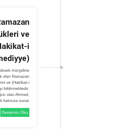
(Ramazan
ükleri ve
akikat-i
ediyye)
yük olan Ramazan
ini ve (Hakîkat-i
 bildirmektedir:
ğısı olan Ahmed,
k katınıza sunar
Devamını Oku