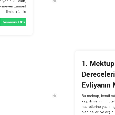
yanıp kül olan,
 görmeyen zaman!
İlmile irfanile
Devamını Oku
1. Mektup
Dereceleri
Evliyanın 
Bu mektup, kendi mürşidi, Evliyânın büyüğü,
kalp ilimlerinin müte
hazretlerine yazılmış
olan halleri ve Arşı