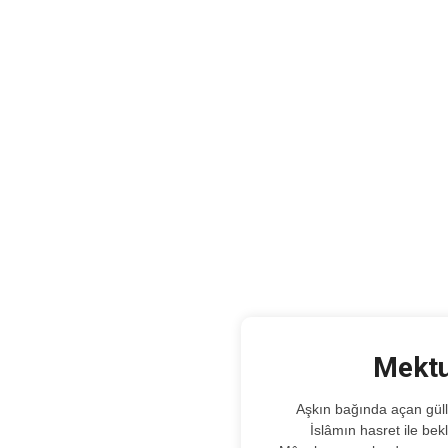
Mektu
Aşkın bağında açan güllere, bülbül olan,
İslâmın hasret ile be