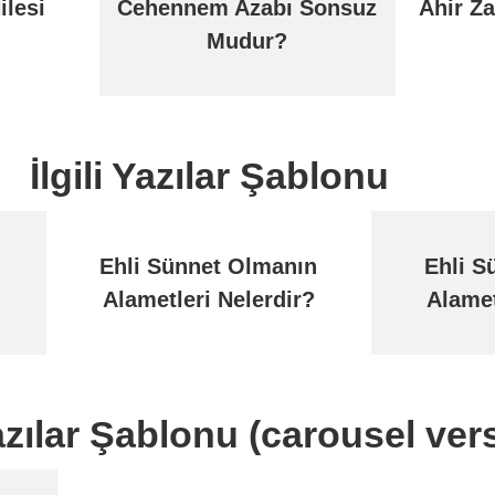
ilesi
Cehennem Azabı Sonsuz
Ahir Z
Mudur?
İlgili Yazılar Şablonu
Ehli Sünnet Olmanın
Ehli S
Alametleri Nelerdir?
Alamet
Yazılar Şablonu (carousel ve