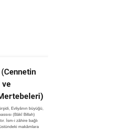
 (Cennetin
 ve
Mertebeleri)
hassısı (Bâkî Billah)
tır. İsm-i zâhire bağlı
n üstündeki makâmlara