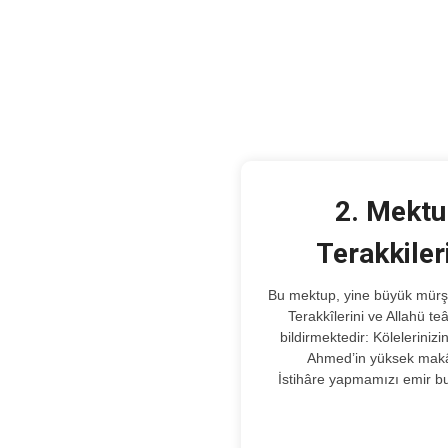
2. Mektu
Terakkiler
Bu mektup, yine büyük mürşidine yazılmıştır.
Terakkîlerini ve Allahü te
bildirmektedir: Kölelerinizi
Ahmed’in yüksek makâ
İstihâre yapmamızı emir b