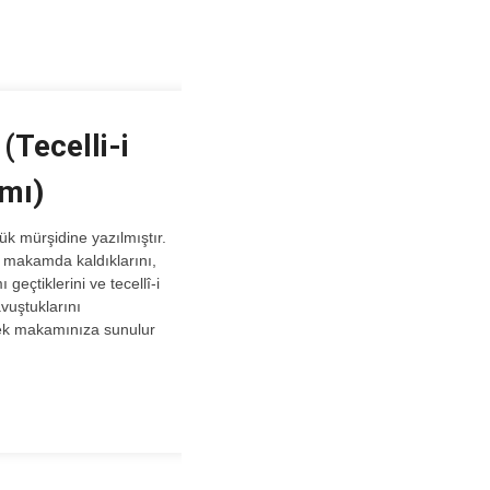
(Tecelli-i
mı)
ir makamda kaldıklarını,
geçtiklerini ve tecellî-i
vuştuklarını
sek makamınıza sunulur