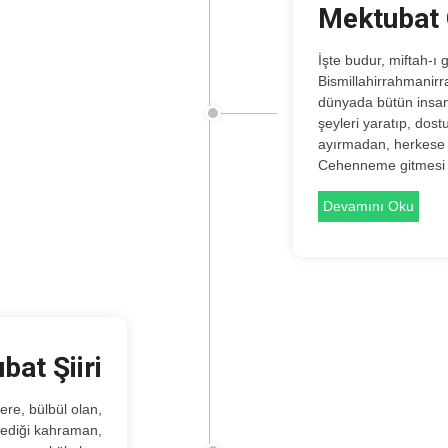
Mektubat
İşte budur, miftah-ı genc-i kadîm:
Bismillahirrahmanirr
dünyada bütün insan
şeyleri yaratıp, dos
ayırmadan, herkese g
Cehenneme gitmesi
Devamını Oku
bat Şiiri
klediği kahraman,