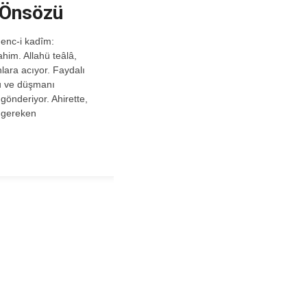
 Önsözü
ahim. Allahü teâlâ,
lara acıyor. Faydalı
tu ve düşmanı
önderiyor. Ahirette,
 gereken