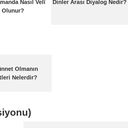
amanda Nasıl Velî
Dinler Arası Diyalog Nedir?
Olunur?
ünnet Olmanın
leri Nelerdir?
rsiyonu)