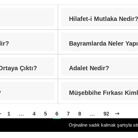
Hilafet-i Mutlaka Nedir
ir?
Bayramlarda Neler Yapı
Ortaya Çıktı?
Adalet Nedir?
?
Müşebbihe Fırkası Kiml
1
…
4
5
6
7
8
…
92
Orjinaline sadık kalmak şartıyla si