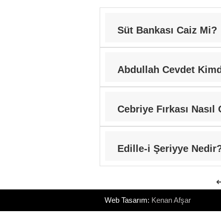
Süt Bankası Caiz Mi?
Abdullah Cevdet Kimd
Cebriye Fırkası Nasıl 
Edille-i Şeriyye Nedir
Web Tasarım:
Kenan Afşar