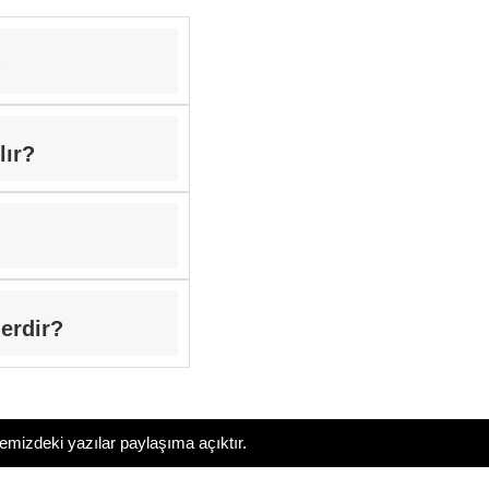
?
lır?
erdir?
temizdeki yazılar paylaşıma açıktır.