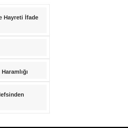
e Hayreti İfade
 Haramlığı
Nefsinden