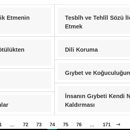
ik Etmenin
Tesbîh ve Tehlîl Sözü İl
Etmek
ötülükten
Dili Koruma
Gıybet ve Koğuculuğun
İnsanın Gıybeti Kendi 
lar
Kaldırması
1
…
72
73
74
75
76
…
171